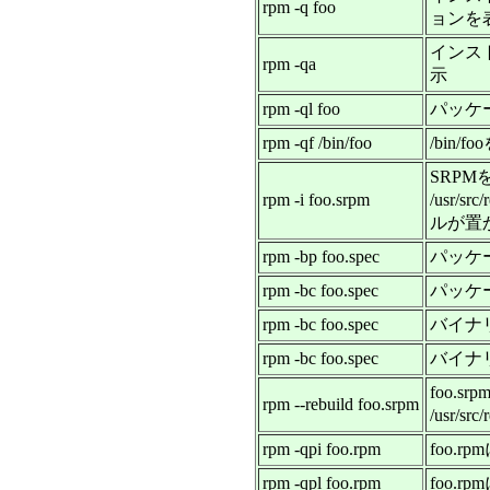
rpm -q foo
ョンを
インス
rpm -qa
示
rpm -ql foo
パッケ
rpm -qf /bin/foo
/bin
SRP
rpm -i foo.srpm
/usr/s
ルが置
rpm -bp foo.spec
パッケー
rpm -bc foo.spec
パッケ
rpm -bc foo.spec
バイナリ
rpm -bc foo.spec
バイナ
foo.s
rpm --rebuild foo.srpm
/usr/
rpm -qpi foo.rpm
foo.
rpm -qpl foo.rpm
foo.