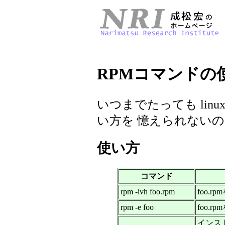
RPMコマンドの
いつまでたっても linux(
い方を 憶えられない
使い方
コマンド
rpm -ivh foo.rpm
foo.
rpm -e foo
foo.
インス