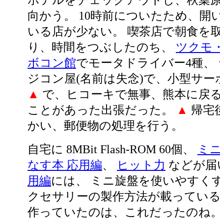
ホテルをチェックアウトし、秋葉
向かう。 10時前についたため、開
いる店が少ない。 喫茶店で朝食を
り、時間をつぶしたのち、
ツクモ
ボコン館
でモータドライバー4種、 
ジコン屋(名前は失念)で、小型サー
▲
で、ヒコーキで無事、熊本に戻る
ことがあった出張だった。
▲
帰宅
かい、郵便物の処理を行う。
自宅に 8MBit Flash-ROM 60個、
ミ
なす本 応用編
、
ヒット力
などが届
用編
には、 ミニ旋盤を使いやすく
クセサリーの製作方法が載っている
作っていたのは、これだったのね