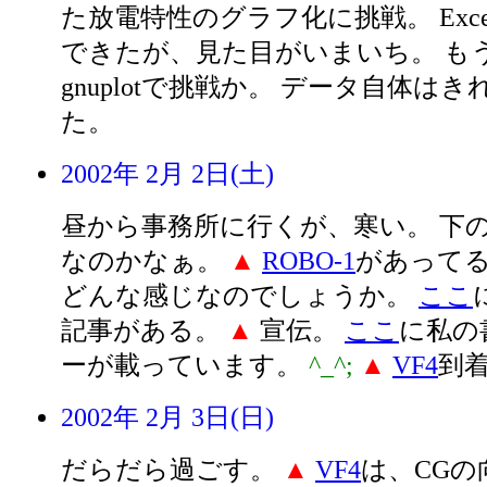
た放電特性のグラフ化に挑戦。 Exc
できたが、見た目がいまいち。 も
gnuplotで挑戦か。 データ自体は
た。
2002年 2月 2日(土)
昼から事務所に行くが、寒い。 下
なのかなぁ。
▲
ROBO-1
があって
どんな感じなのでしょうか。
ここ
記事がある。
▲
宣伝。
ここ
に私の
ーが載っています。
^_^;
▲
VF4
到
2002年 2月 3日(日)
だらだら過ごす。
▲
VF4
は、CGの