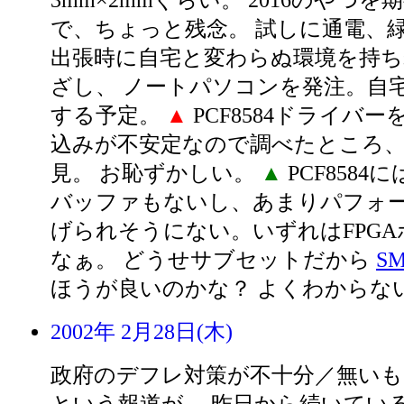
3mm×2mmぐらい。 2016のやつ
で、ちょっと残念。 試しに通電、
出張時に自宅と変わらぬ環境を持
ざし、 ノートパソコンを発注。自
する予定。
▲
PCF8584ドライバー
込みが不安定なので調べたところ
見。 お恥ずかしい。
▲
PCF8584
バッファもないし、あまりパフォー
げられそうにない。いずれはFPGAボ
なぁ。 どうせサブセットだから
SM
ほうが良いのかな？ よくわからな
2002年 2月28日(木)
政府のデフレ対策が不十分／無いも