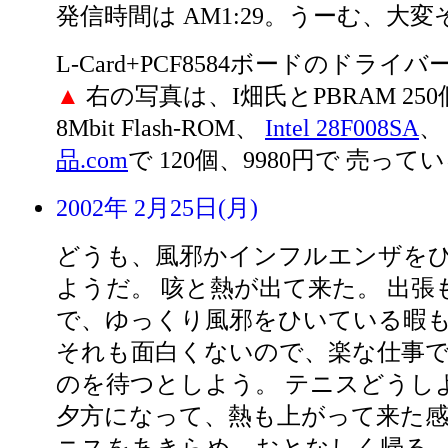
発信時間は AM1:29。うーむ、大変
L-Card+PCF8584ボードのドラ
▲
右の写真は、I畑氏とPBRAM 25
8Mbit Flash-ROM、
Intel 28F008SA
、
品.com
で 120個、9980円で 売っ
2002年 2月25日(月)
どうも、風邪かインフルエンザを
ようだ。 咳と熱が出て来た。 出張
で、ゆっくり風邪をひいている暇
それも面白くないので、楽な仕事
のを待つとしよう。 テニスどうし
夕方になって、熱も上がって来た