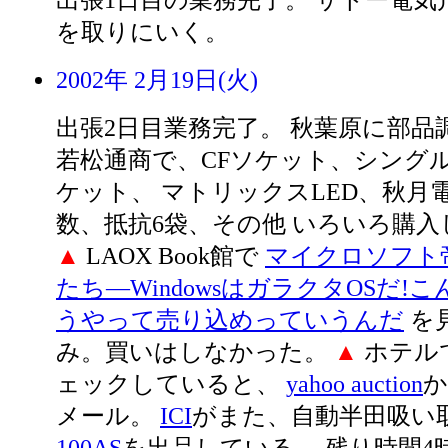
出張1日目の業務完了。 サトー電気
を取りにいく。
2002年 2月19日(火)
出張2日目業務完了。 秋葉原に部品
若松通商で、CFソケット、シングル
ケット、 マトリックスLED、秋月
数、抵抗6袋、その他 いろいろ購
▲
LAOX Book館で
マイクロソフト
たち―WindowsはガラクタOSだ!
うやって売り込めっていうんだ
を
み。買いはしなかった。
▲
ホテル
ェックしていると、
yahoo auction
か
メール。
ICI
がまた、自動半田吸い