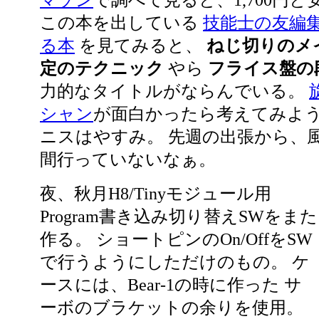
マゾン
で調べて見ると、1,700円
この本を出している
技能士の友編
る本
を見てみると、
ねじ切りのメ
定のテクニック
やら
フライス盤の
力的なタイトルがならんでいる。
シャン
が面白かったら考えてみよ
ニスはやすみ。 先週の出張から、
間行っていないなぁ。
夜、秋月H8/Tinyモジュール用
Program書き込み切り替えSWをまた
作る。 ショートピンのOn/OffをSW
で行うようにしただけのもの。 ケ
ースには、Bear-1の時に作った サ
ーボのブラケットの余りを使用。