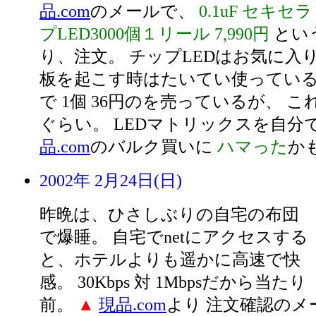
品.com
のメールで、
0.1uF セキ
プLED3000個１リール 7,990円
とい
り、注文。 チップLEDはお気に入
板を起こす時はたいてい使ってい
で 1個 36円のを売っているが、 こ
ぐらい。 LEDマトリックスを自分で
品.com
のバルク買いに
ハマった
か
2002年 2月24日(日)
昨晩は、ひさしぶりの自宅の布団
で爆睡。 自宅でnetにアクセスする
と、ホテルよりも遥かに高速で快
感。 30Kbps 対 1Mbpsだから当たり
前。
▲
現品.com
より 注文確認のメ