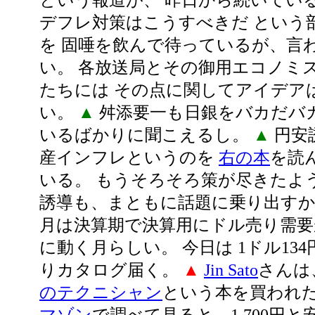
という報道が、 昨日から続いてい
デフレ対策はこうすべきだ という
を 固唾を飲んで待っているが、言
い。 各放送局とその御用エコノミ
たちには その点に関してアイデア
い。
▲
舛添要一も日銀をバカだバ
いるばかりに聞こえるし。
▲
円安
産インフレというのを
右の本
を読
いる。 もうそろそろ策が尽きたよ
誘導も、まともに話題に乗り出すか
月は決算期で決算用にドル売り需要
に動く月らしい。 今日は 1ドル13
りカタログ届く。
▲
Jin Sato
さんは
のテクニシャン
という本を買われ