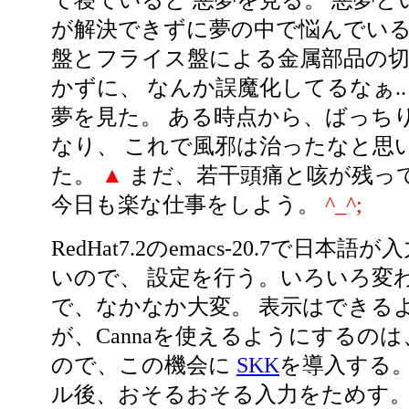
て寝ていると 悪夢を見る。 悪夢と
が解決できずに夢の中で悩んでいる
盤とフライス盤による金属部品の
かずに、 なんか誤魔化してるなぁ.
夢を見た。 ある時点から、ばっち
なり、 これで風邪は治ったなと思
た。
▲
まだ、若干頭痛と咳が残っ
今日も楽な仕事をしよう。
^_^;
RedHat7.2のemacs-20.7で日本
いので、 設定を行う。いろいろ変
で、なかなか大変。 表示はできる
が、Cannaを使えるようにするのは
ので、この機会に
SKK
を導入する。
ル後、おそるおそる入力をためす。