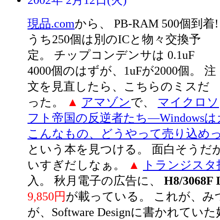
2002年 2月12日(火)
現品.com
から、 PB-RAM 500個到着!
うち250個は別のICと物々交換予
定。 チップコンデンサは 0.1uF
4000個のはずが、1uFが2000個。 注
文を見直したら、こちらのミスだ
った。
▲
アマゾン
で、
マイクロソ
フト帝国の反逆者たち―Windowsは
こんなもの、どうやって売り込め
という本を見つける。 面白そうだが
いすぎだしなぁ。
▲
トランジスタ
入。 秋月電子の広告に、
H8/3068
9,850円
が載っている。 これが、み
が、Software Designに書かれてい