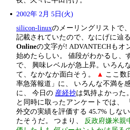
夜、久々に半田付け。
2002年 2月 5日(火)
silicon-linux
のメーリングリストで
記載されていたので、なにげに辿
Online
の文字が! ADVANTECHも
始めたらしい。 値段がわかるし、
で、 興味レベルが急上昇。いろん
て、なかなか面白そう。
▲
ここ数
率急落報道」に、 いろんな不満を
に、 今日の
産経抄
は気持よかった。
と同時に取ったアンケートでは、 
外交の実績を評価する 45.7% しない:
たそうだ。 つまり、
反政府嫌米親