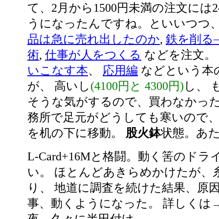
て、2月から1500円未満の注文には2
うになったんですね。といいつつ
品は急に売れ出したのか
,
鉄を削る
術
,
仕事が人をつくる
などを注文。
いこなす本
、
応用編
などという本
が、 高いし
(4100円と 4300円)
し、 
そうな気がするので、買わなかっ
務所で足元がどうしても寒いので、
を机の下に移動。
股火鉢
状態。あ
L-Card+16Mと格闘。動く筈のド
い。 ほとんどあきらめかけたが、
り、 地道に調査を続けた結果、原因
事、動くようになった。 詳しくは