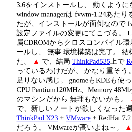
3.6をインストールし、 動くよう
window managerは fvwm-1.24
たが、インストールが面倒なので fv
設定ファイルの変更にてこづる。 L-Ca
属CDROMからクロスコンパイル
ールし、 無事 環境構築は完了。 
た。
▲
で、結局
ThinkPad535
上で
R
っているわけだが、 かなり重そう
足りない感じ。 gnomeもKDEも
CPU Pentium120MHz、Memory 48Mb
のマシンだから 無理もないかも。
で、新しいノートが欲しくなった
ThinkPad X23
+
VMware
+ RedHat
だろう。 VMwareが高いよね～。
▲