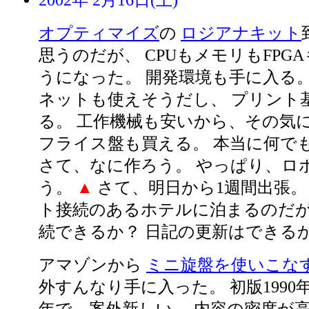
2002年 2月16日(土)
オプティマイズ
の
ロジアナキット
思うのだが、 CPUもメモリもFPG
うになった。 開発環境も手に入る。
ネットも使えそうだし、 プリント
る。 工作機械も安いから、その気
フライス盤も買える。 本当に何で
さて、なに作ろう。 やっぱり、ロ
う。
▲
さて、明日から1週間出張。
ト接続のあるホテルに泊まるのだが
続できるか？ 日記の更新はできる
アマゾンから
ミニ旋盤を使いこな
外すんなり手に入った。 初版1990年の