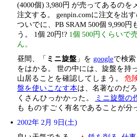
(4000個) 3,980円 が売ってある
注文する。 genpin.comに注文を
ついでに、PB SRAM 500個 9,99
う。 1個 20円!?
1個 500円くらい
ん。
昼間、「
ミニ旋盤
」を
google
で検索
をはかる。 世の中には、旋盤を持
山居ることを確認してしまう。
危
盤を使いこなす本
は、名著なのだろ
くさんひっかかった。
ミニ旋盤の
も ものすごく有名であることが分
2002年 2月 9日(土)