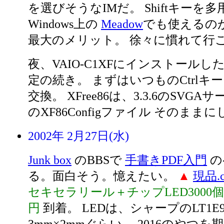
を選びそうなIMだ。 Shiftキーを
Windows上の
Meadow
でも使えるの
最大のメリット。 徐々に慣れて行
夜、VAIO-C1XFにインストールしたRe
定の続き。 まずはいつものCtrlキーとC
交換。 XFree86は、3.3.6のSVG
のXF86Configファイル そのまま
2002年 2月27日(水)
Junk box
のBBSで
手書きPDF入門
の
る。面白そう。憶えたい。
▲
現品.
セキセラリール＋チップLED3000個１
円
到着。 LEDは、シャープのLT1E