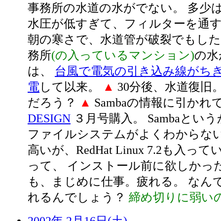
事務所の水道の水がでない。 多少
水圧が低すぎて、フィルターを通す
朝の寒さで、水道管が破裂でもした
務所
(の入っているマンション)
の水
は、
台風で電気の引き込み線がちぎ
電
して以来。
▲
30分後、水道復旧
だろう？
▲
Sambaの情報に引かれ
DESIGN
３月号購入。 Sambaというか
ファイルシステムがよくわからない。 
高いが、RedHat Linux 7.2も入
って、 インストール前に欲しかっ
も、まじめに仕事。疲れる。 なん
れるんでしょう？
締め切りに弱いのよ