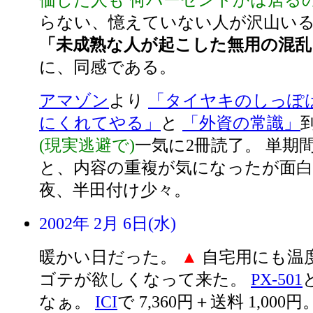
価した人も 何パーセントかは居る
らない、憶えていない人が沢山いる
「未成熟な人が起こした無用の混乱
に、同感である。
アマゾン
より
「タイヤキのしっぽ
にくれてやる」
と
「外資の常識」
(現実逃避で)
一気に2冊読了。 単期
と、内容の重複が気になったが面
夜、半田付け少々。
2002年 2月 6日(水)
暖かい日だった。
▲
自宅用にも温
ゴテが欲しくなって来た。
PX-501
なぁ。
ICI
で 7,360円＋送料 1,000円