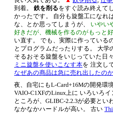
良い天気である。
▲
鉄を削る
,
仕事
到着。
鉄を削る
をすぐ読み終えてし
かったです。 自分も旋盤工になれ
な、とか思ってしまうが、
いやい
好きだが、機械を作るのがもっと
い直す。 でも、実際に作っている
とプログラムだったりする。 大学
そるおそる旋盤をいじっていた日
ミニ旋盤を使いこなす本
を 注文し
なぜあの商品は急に売れ出したの
夜、自宅にもL-Card+16Mの開発
VAIO-C1XFのLinux上に いろい
ところが、GLIBC-2.2.3が必要と
なかなかハードルが高い。 古い
Th