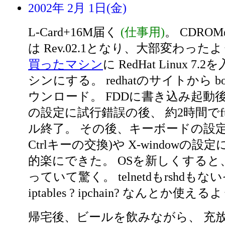
2002年 2月 1日(金)
L-Card+16M届く
(仕事用)
。 CDR
は Rev.02.1となり、大部変わった
買ったマシン
に RedHat Linux 
シンにする。 redhatのサイトから boot
ウンロード。 FDDに書き込み起動後、
の設定に試行錯誤の後、 約2時間でf
ル終了。 その後、キーボードの設定(Cap
Ctrlキーの交換)や X-windowの
的楽にできた。 OSを新しくすると
っていて驚く。 telnetdもrshdもないぞ。
iptables ? ipchain? なんとか
帰宅後、ビールを飲みながら、 充