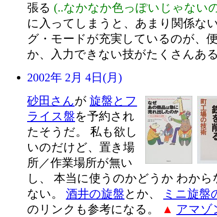
張る
(..なかなか色っぽいじゃないの.
に入ってしまうと、あまり関係ない
グ・モードが充実しているのが、便
か、入力できない技がたくさんあ
2002年 2月 4日(月)
砂田さん
が
旋盤とフ
ライス盤
を予約され
たそうだ。 私も欲し
いのだけど、置き場
所／作業場所が無い
し、 本当に使うのかどうか わか
ない。
酒井の旋盤
とか、
ミニ旋盤
のリンクも参考になる。
▲
アマゾ