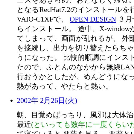
ニスをあきらめ、おとなしく帰る。
となるRedHat7.2のインストール
VAIO-C1XFで、
OPEN DESIGN
３月
らインストール。 途中、X-windo
てしまって、画面が乱れるが、 外
を接続し、出力を切り替えたらち
うになった。 比較的順調にインス
たので、ふとんのなかから無線LAN
行おうかとしたが、めんどうにな
熱があって、やたらと熱い。
2002年 2月26日(火)
朝、目覚めばっちり、風邪は大体治
最近
(といっても数年に一度くらいだ