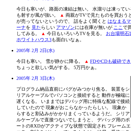
今日も寒いが、路面の凍結は無い。 水溜りは凍ってい
も射すが風が強い。
▲
両親がTVで見たものを買おう
が売ってないというので、 話をよく聞くと
はなまるマ
ーナ
を
見た
らしい
アマゾン
には在庫が無いが
ここ
で
してみる。
▲
今日もいろいろTVを見る。
お台場明石
ホワイトハウス3
も面白いなぁ。
2005年 2月 2日(水)
今日も寒い。 雪が静かに降る。
▲
FDやCDも破砕で
ちょっと欲しい気がする。 5万円かぁ。
2005年 2月 3日(木)
プログラム納品直前にバグがみつかり焦る。 装置をシ
リアルケーブルでパソコンと接続すると 動作が極端に
遅くなる。 いままではデバッグ用に特殊な配線で接続
していたので 現象がおこらなかったらしい。 現象か
らすると割込みがかかりまくっているようだ。 シリア
ルケーブルで直接つないでしまうと、 デバッグ用のポ
ートのRXDがアクティブな状態で固定され フレーム