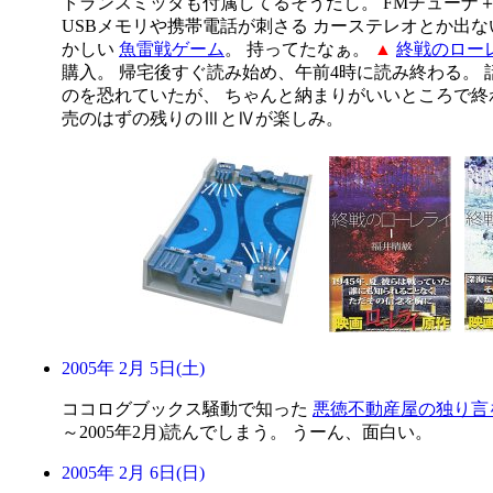
トランスミッタも付属してるそうだし。 FMチューナ＋外
USBメモリや携帯電話が刺さる カーステレオとか出
かしい
魚雷戦ゲーム
。 持ってたなぁ。
▲
終戦のロー
購入。 帰宅後すぐ読み始め、午前4時に読み終わる。
のを恐れていたが、 ちゃんと納まりがいいところで終
売のはずの残りのⅢとⅣが楽しみ。
2005年 2月 5日(土)
ココログブックス騒動で知った
悪徳不動産屋の独り言
～2005年2月)読んでしまう。 うーん、面白い。
2005年 2月 6日(日)