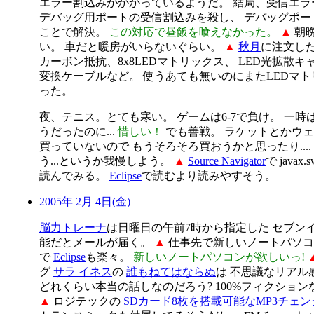
エラー割込みがかかっているようだ。 結局、受信エラ
デバッグ用ポートの受信割込みを殺し、 デバッグポー
ことで解決。
この対応で昼飯を喰えなかった。
▲
朝
い。 車だと暖房がいらないぐらい。
▲
秋月
に注文した
カーボン抵抗、8x8LEDマトリックス、 LED光拡散キ
変換ケーブルなど。 使うあても無いのにまたLEDマ
った。
夜、テニス。とても寒い。 ゲームは6-7で負け。 一時は
うだったのに...
惜しい！
でも善戦。 ラケットとかウ
買っていないので もうそろそろ買おうかと思ったり....
う...というか我慢しよう。
▲
Source Navigator
で java
読んでみる。
Eclipse
で読むより読みやすそう。
2005年 2月 4日(金)
脳力トレーナ
は日曜日の午前7時から指定した セブン
能だとメールが届く。
▲
仕事先で新しいノートパソコ
で
Eclipse
も楽々。
新しいノートパソコンが欲しいっ!
グ
サラ イネス
の
誰もねてはならぬ
は 不思議なリアル
どれくらい本当の話しなのだろう? 100%フィクション
▲
ロジテックの
SDカード8枚を搭載可能なMP3チェ