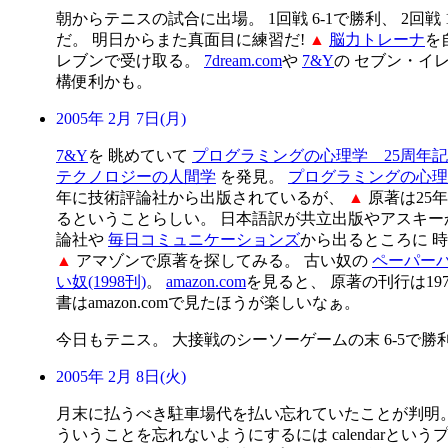
朝からテニスの試合に出場。 1回戦 6-1で勝利、 2回戦 
だ。 明日からまた真面目に練習だ!
▲
脳力トレーナ
を
レブンで受け取る。
7dream.com
や
7&Y
の セブン・イ
構便利かも。
2005年 2月 7日(月)
7&Y
を 眺めていて
プログラミングの心理学 25周年
テクノロジーの人間学
を発見。
プログラミングの心理
年に技術評論社から出版されているが、
▲
原著は25
るということらしい。 日本語訳が共立出版やアスキー
論社や
毎日コミュニケーションズ
から出るところに 
▲
アマゾンで原著を探してみる。 古い奴の
ペーパーバッ
い奴(1998刊)
。
amazon.com
を見ると、 原著の刊行は19
書はamazon.comで見たほうが楽しいなぁ。
今日もテニス。 大接戦のシーソーゲームの末 6-5で勝
2005年 2月 8日(火)
月末に払うべき駐車場代を払い忘れていたことが判明
ういうことを忘れないようにするには calendarとい