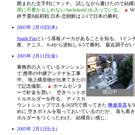
囲まれた文字列にマッチ。 試しながら書けたので結
用に不要かもしれない backslash(\)も入っている。
▲
W
終予選B組初戦 日本-北朝鮮は 2-1で日本の勝利。
2005年 2月10日(木)
Spark Fun
という基板メーカがあることを知る。 1インチ□あ
夜、テニス。 0-4から逆転し 6-5で勝利。 最近調子が
2005年 2月11日(金)
事務所の入っているマンション
で 携帯の中継アンテナを工事
中。 地上構造物が出来てきたの
で記念撮影。
▲
ホームセンタ
建設中
ーで針金を買い、 空きペットボ
トルホルダーを作る。 ディスカ
ウントショップで2Lを165円で買ってきた
爽健美茶
を
めに 空きボトルを取っておいているのだが、 落ち着
ホルダーをつくったわけ。 結構良い感じ。
2005年 2月12日(土)