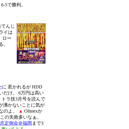
6-5で勝利。
出てんじ
ライは
 ロー
る。
ー
に 惹かれるが HDD
いだけ。 6万円は高い
▲
トラ技3月号を読んで
味が沸かないことに気が
倒なのよ。
▲
Olimexか
 この失敗多いなぁ。
3月定例会＠福岡
まで3