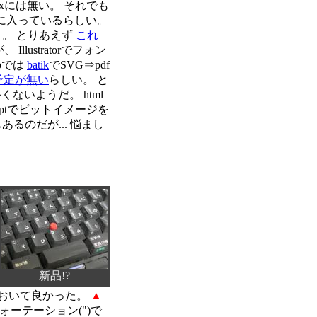
uxには無い。 それでも
に入っているらしい。
う。 とりあえず
これ
lustratorでフォン
pでは
batik
でSVG⇒pdf
る予定が無い
らしい。 と
ないようだ。 html
riptでビットイメージを
手もあるのだが... 悩まし
新品!?
ておいて良かった。
▲
ォーテーション(")で