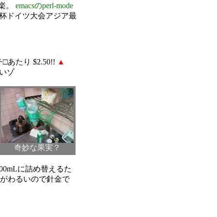
構楽。
emacsのperl-mode
杯ドイツ大会アジア最
たり $2.50!!
▲
いいゾ
奇妙な果実？
500mLに詰め替えるた
きがわるいので針金で