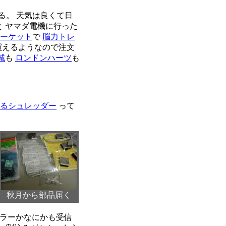
る。 天気は良くて日
と ヤマダ電機に行った
ーケット
で
脳力トレ
買えるようなので注文
城
も
ロンドンハーツ
も
きるシュレッダー
って
秋月から部品届く
エラーかなにかも受信