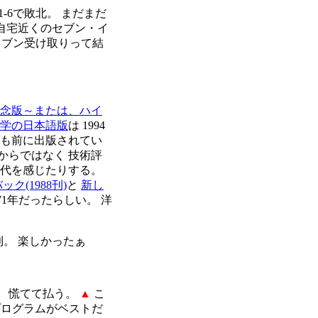
1-6で敗北。 まだまだ
自宅近くのセブン・イ
レブン受け取りって結
記念版～または、ハイ
学の日本語版
は 1994
年も前に出版されてい
からではなく 技術評
時代を感じたりする。
ク(1988刊)
と
新し
71年だったらしい。 洋
利。 楽しかったぁ
。 慌てて払う。
▲
こ
うプログラムがベストだ