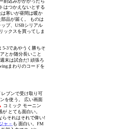
ー割込みがかかったら
トはつかえないとする
晩は寒いが昼間は暖か
部品が届く。 ものは
ャップ、USBシリアル
トリックスを買ってしま
 5-3であやうく勝ちそ
ェアとか随分長いこと
 週末は試合だ! 頑張ろ
x.swingまわりのコードを
イレブンで受け取り可
ンを使う。 広い画面
▲
コミック モーニン
感が とても面白い。
ならそれはそれで偉い!
ンジャ－
も 面白い。FM