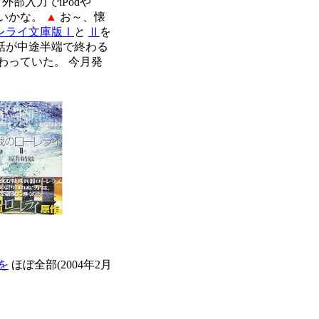
部入力でiPodや
ないかな。
▲
お～、懐
レライ文庫版Ⅰ
と
Ⅱ
を
 話が中途半端で終わる
わっていた。 今月発
を
ほぼ全部(2004年2月