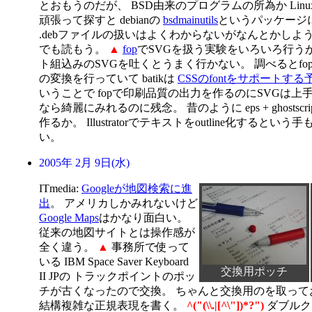
とおもうのだが、 BSD由来のプログラムの所為か Lin
頑張って探すと debianの
bsdmainutils
というパッケージ
.debファイルの扱いはよくわからないがなんとかしよ
でも読もう。
▲
fop
でSVGを扱う実験をいろいろ行うが、 Il
ト組込みのSVGを吐くとうまく行かない。 調べるとfo
の変換を行っていて batikは
CSSのfontをサポートす
いうことで fopで印刷品質の出力を作るのにSVGは上手く
なら綺麗にみれるのに残念。 昔のように eps + ghostsc
作るか。 Illustratorでテキストをoutline化するという
い。
2005年 2月 9日(水)
ITmedia:
Googleが地図検索に進
出
。 アメリカしかみれないけど
Google Maps
はかなり面白い。
従来の地図サイトとは操作感が
全く違う。
▲
事務所で使って
いる IBM Space Saver Keyboard
交換用ポッチ
II JPの トラックポイントのポッ
チが古くなったので交換。 ちゃんと交換用のを取っ
結構複雑な正規表現を書く。
^("(\\.|[^\"])*?")
ダブルク