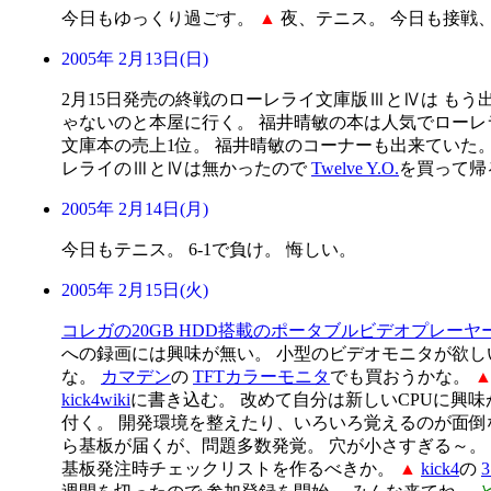
今日もゆっくり過ごす。
▲
夜、テニス。 今日も接戦、
2005年 2月13日(日)
2月15日発売の終戦のローレライ文庫版ⅢとⅣは もう
ゃないのと本屋に行く。 福井晴敏の本は人気でローレ
文庫本の売上1位。 福井晴敏のコーナーも出来ていた。
レライのⅢとⅣは無かったので
Twelve Y.O.
を買って帰
2005年 2月14日(月)
今日もテニス。 6-1で負け。 悔しい。
2005年 2月15日(火)
コレガの20GB HDD搭載のポータブルビデオプレーヤ
への録画には興味が無い。 小型のビデオモニタが欲し
な。
カマデン
の
TFTカラーモニタ
でも買おうかな。
kick4wiki
に書き込む。 改めて自分は新しいCPUに興
付く。 開発環境を整えたり、いろいろ覚えるのが面
ら基板が届くが、問題多数発覚。 穴が小さすぎる～。
基板発注時チェックリストを作るべきか。
▲
kick4
の