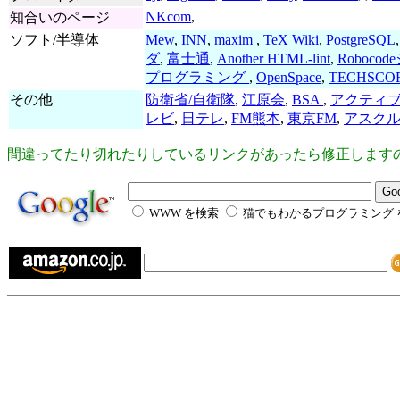
NKcom
,
知合いのページ
ソフト/半導体
Mew
,
INN
,
maxim
,
TeX Wiki
,
PostgreSQL
ダ
,
富士通
,
Another HTML-lint
,
Roboc
プログラミング
,
OpenSpace
,
TECHSCO
その他
防衛省/自衛隊
,
江原会
,
BSA
,
アクティブ
レビ
,
日テレ
,
FM熊本
,
東京FM
,
アスク
間違ってたり切れたりしているリンクがあったら修正します
WWW を検索
猫でもわかるプログラミング 