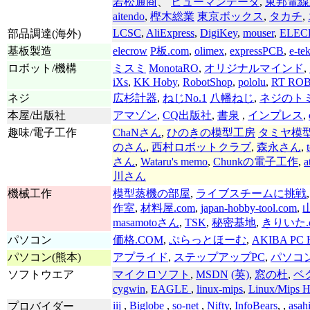
若松通商
、
ヒューマンデータ
,
東邦電線
aitendo
,
樫木総業
東京ボックス
,
タカチ
,
LCSC
,
AliExpress
,
DigiKey
,
mouser
,
ELE
部品調達(海外)
基板製造
elecrow
P板.com
,
olimex
,
expressPCB
,
e-te
ロボット/機構
ミスミ
MonotaRO
,
オリジナルマインド
,
iXs
,
KK Hoby
,
RobotShop
,
pololu
,
RT RO
ネジ
広杉計器
,
ねじNo.1
八幡ねじ
,
ネジのト
本屋/出版社
アマゾン
,
CQ出版社
,
書泉
,
インプレス
,
趣味/電子工作
ChaNさん
,
ひのきの模型工房
タミヤ模
のさん
,
西村ロボットクラブ
,
森永さん
,
さん
,
Wataru's memo
,
Chunkの電子工作
,
a
川さん
機械工作
模型蒸機の部屋
,
ライブスチームに挑戦
作室
,
材料屋.com
,
japan-hobby-tool.com
,
masamotoさん
,
TSK
,
秘密基地
,
きりいた.
パソコン
価格.COM
,
ぷらっとほーむ
,
AKIBA PC H
パソコン(熊本)
アプライド
,
ステップアップPC
,
パソコ
ソフトウエア
マイクロソフト
,
MSDN
(英)
,
窓の杜
,
ベ
cygwin
,
EAGLE
,
linux-mips
,
Linux/Mips
iij
,
Biglobe
,
so-net
,
Nifty
,
InfoBears
, ,
asah
プロバイダー