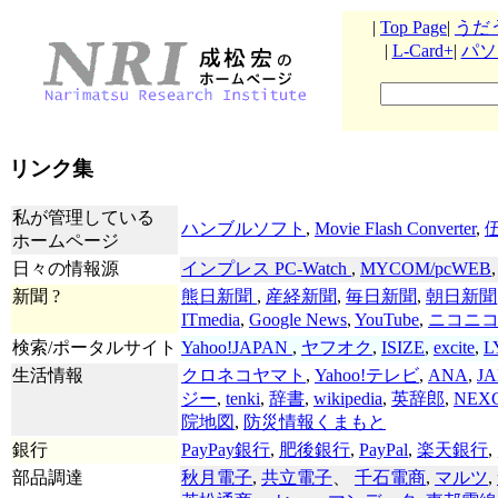
|
Top Page
|
うだ
|
L-Card+
|
パソ
リンク集
私が管理している
ハンブルソフト
,
Movie Flash Converter
,
ホームページ
日々の情報源
インプレス PC-Watch
,
MYCOM/pcWEB
新聞 ?
熊日新聞
,
産経新聞
,
毎日新聞
,
朝日新聞
ITmedia
,
Google News
,
YouTube
,
ニコニ
検索/ポータルサイト
Yahoo!JAPAN
,
ヤフオク
,
ISIZE
,
excite
,
L
生活情報
クロネコヤマト
,
Yahoo!テレビ
,
ANA
,
JA
ジー
,
tenki
,
辞書
,
wikipedia
,
英辞郎
,
NEX
院地図
,
防災情報くまもと
銀行
PayPay銀行
,
肥後銀行
,
PayPal
,
楽天銀行
,
部品調達
秋月電子
,
共立電子
、
千石電商
,
マルツ
,