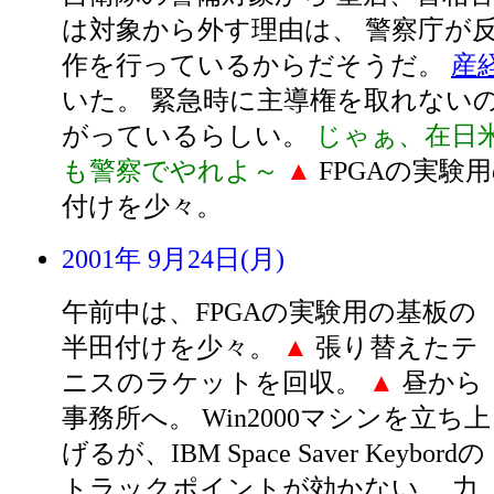
は対象から外す理由は、 警察庁が
作を行っているからだそうだ。
産
いた。 緊急時に主導権を取れない
がっているらしい。
じゃぁ、在日
も警察でやれよ～
▲
FPGAの実験
付けを少々。
2001年 9月24日(月)
午前中は、FPGAの実験用の基板の
半田付けを少々。
▲
張り替えたテ
ニスのラケットを回収。
▲
昼から
事務所へ。 Win2000マシンを立ち上
げるが、IBM Space Saver Keybordの
トラックポイントが効かない。 力