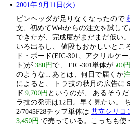
2001年 9月11日(火)
ピンヘッダが足りなくなったので
文、初めてWebからの注文を試して
できたが、完成度がまだまだ低い。
いろ出るし、 値段もおかしいところが
ド・ボード(EIC-301、アクリルケー
ト)が
380円
で、 EIC-301単体が
500
のような... あとは、何日で届くか
によると、 トラ技の秋月の広告に
ド
9,700円
というのが、 あるそう
ラ技の発売は12日。早く見たい。 ち
2/7045F28チップ単体は
共立シリコ
3,450円
で売っている。こっちも使