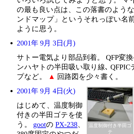
いろいろ試してみようと思う。 マ
の最も良い点は、この落書のような
ンドマップ」というそれっぽい名
ように思う。
2001年 9月 3日(月)
サトー電気より部品到着。 QFP変
ンハヤトの半田吸い取り線､ QFPI
プなど。
▲
回路図を少々書く。
2001年 9月 4日(火)
はじめて、温度制御
付きの半田ゴテを使
う。
goot
の
PX-238
、
温度制御付き半田ゴ
テ