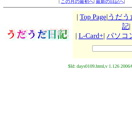
|
この月の最初へ
|
最新の日記へ
|
|
Top Page
|
うだう
記
|
|
L-Card+
|
パソコ
$Id: days0109.html,v 1.126 2006/