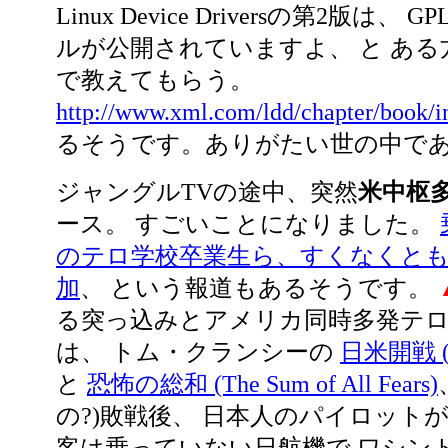
Linux Device Driversの第2版は、
ルが公開されていますよ、 と あ
で教えてもらう。
http://www.xml.com/ldd/chapter/book/i
るそうです。ありがたい世の中で
ジャングルTVの途中、突然
米中枢
ース。 すごいことになりました。
のテロ学校卒業生ら、すくなくとも
加
、 という報道もあるそうです。
る突っ込みとアメリカ同時多発テ
は、 トム・クランシーの
日米開戦 (De
と
恐怖の総和 (The Sum of All Fears)
の?)敗戦後、 日本人のパイロット