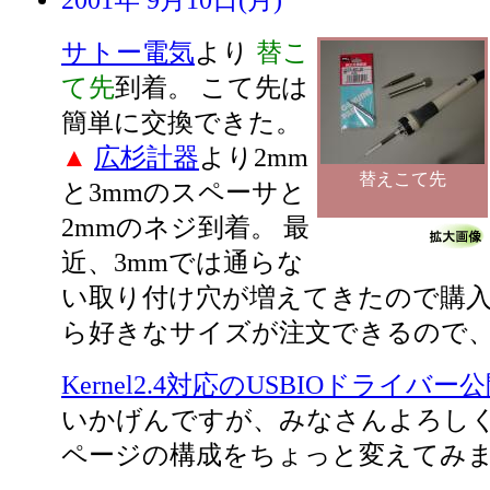
2001年 9月10日(月)
サトー電気
より
替こ
て先
到着。 こて先は
簡単に交換できた。
▲
広杉計器
より2mm
替えこて先
と3mmのスペーサと
2mmのネジ到着。 最
近、3mmでは通らな
い取り付け穴が増えてきたので購入。
ら好きなサイズが注文できるので
Kernel2.4対応のUSBIOドライバー
いかげんですが、みなさんよろし
ページの構成をちょっと変えてみ