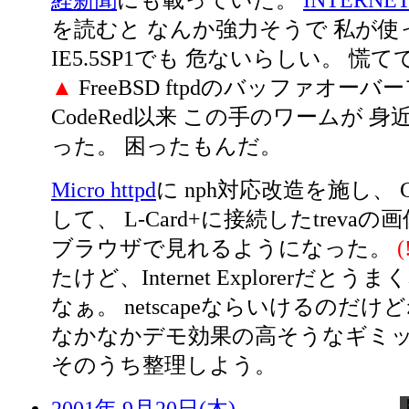
経新聞
にも載っていた。
INTERNE
を読むと なんか強力そうで 私が使
IE5.5SP1でも 危ないらしい。 慌て
▲
FreeBSD ftpdのバッファオー
CodeRed以来 この手のワームが 
った。 困ったもんだ。
Micro httpd
に nph対応改造を施し、 C
して、 L-Card+に接続したtreva
ブラウザで見れるようになった。
(
たけど、Internet Explorerだと
なぁ。 netscapeならいけるのだけ
なかなかデモ効果の高そうなギミ
そのうち整理しよう。