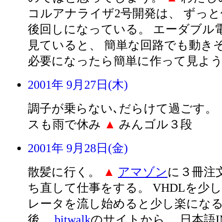
コルアナライザ2号開発は、 ずっ
後回しになっている。 エーダブル
見ていると、 簡単な回路でも動き
必要になったら簡単に作って見よ
2001年 9月27日(木)
調子が乗らない､だらけて過ごす。
スも雨で休み
▲
みんゴル３段
2001年 9月28日(金)
散髪に行く。
▲
アマゾン
に３冊注
ち直して仕事をする。 VHDLを少
レータを流し始めると少し楽にな
後、
bitwalk
のサイトから、 日本語