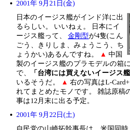
2001年 9月21日(金)
日本のイージス艦がインド洋に出
るらしい。 いいねぇ。 日本にイ
ージス艦って、
金剛型
が4隻(こん
ごう、きりしま、みょうこう、ち
ょうかい)あるんですね。
▲
中国
製のイージス艦のプラモデルの箱に
で、
「台湾には買えないイージス
いるそうだ。
▲
右の写真はL-Car
れてまとめたモノです。 雑誌原稿
事は12月末に出る予定。
2001年 9月22日(土)
自民党の山崎拓幹事長は、米国同時