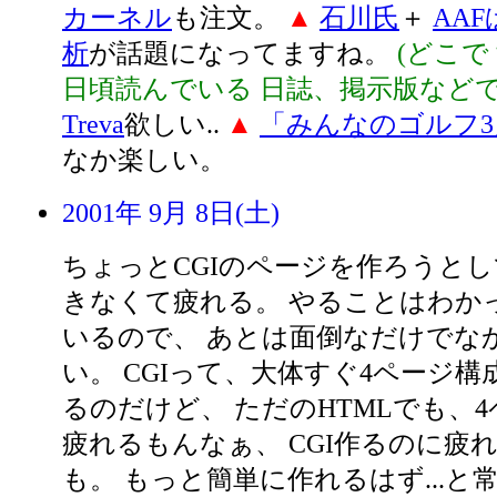
カーネル
も注文。
▲
石川氏
＋
AAF
析
が話題になってますね。
(どこ
日頃読んでいる 日誌、掲示版などで.
Treva
欲しい..
▲
「みんなのゴルフ3
なか楽しい。
2001年 9月 8日(土)
ちょっとCGIのページを作ろうと
きなくて疲れる。 やることはわか
いるので、 あとは面倒なだけでな
い。 CGIって、大体すぐ4ページ
るのだけど、 ただのHTMLでも、
疲れるもんなぁ、 CGI作るのに疲
も。 もっと簡単に作れるはず...と