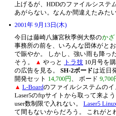
上げるが、HDDのファイルシステム
あがらない。なんか間違えたみた
2001年 9月13日(木)
今日は藤崎八旛宮秋季例大祭の
かざ
事務所の前を、いろんな団体がとお
で賑やか。 しかし、強い雨も降っ
そう。
▲
やっと
トラ技
10月号を
の広告を見る。
SH-2ボード
は近日
開発セット
14,700円
、 ボード
9,70
▲
L-Board
のファイルシステムのイ
Laser5のftpサイトから取って来
user数制限で入れない。
Laser5 Linu
て間もないからだろう。 これがと