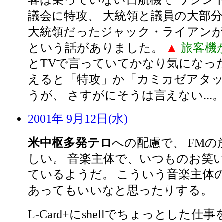
客は乗っていない日航機で ワシン
議会に特攻、 大統領と議員の大部分
大統領だったジャック・ライアン
という話がありました。
▲
旅客機
とTVで言っていてかなり気になっ
えると「特攻」か「カミカゼアタ
うが、 さすがにそうは言えない...
2001年 9月12日(水)
米中枢多発テロ
への配慮で、 FM
しい。 音楽主体で、いつものお笑
ているようだ。 こういう音楽主体
あってもいいなと思ったりする。
L-Card+にshellでちょっとした