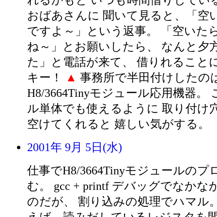
れるかもと いつも時間借りしてい
おばあさんに 聞いて見ると、「空
ですよ～」という返事。 「空いた
ね～」とお願いしたら、 なんと夕
た」と電話が来て、 借りれること
キー！
▲
事務所で半田付けしたの
H8/3664Tinyモジュール応用機器
ル単体でも使えるように 取り付け
空けてくれると 嬉しい気がする。
2001年 9月 5日(水)
仕事でH8/3664Tinyモジュールの
む。 gcc + printf デバッグでな
のだが、 割り込みの処理でハマル。