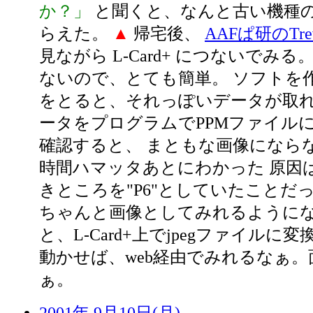
か？」
と聞くと、なんと古い機種の
らえた。
▲
帰宅後、
AAFぱ研のTr
見ながら L-Card+ につないでみる
ないので、とても簡単。 ソフトを
をとると、それっぽいデータが取れ
ータをプログラムでPPMファイルに
確認すると、 まともな画像になら
時間ハマッタあとにわかった 原因は
きところを"P6"としていたことだ
ちゃんと画像としてみれるように
と、L-Card+上でjpegファイルに変換
動かせば、web経由でみれるなぁ
ぁ。