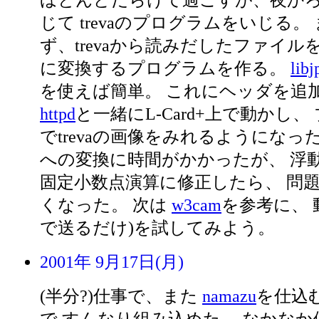
ほとんどだらけて過ごすが、夜か
じて trevaのプログラムをいじる。 
ず、trevaから読みだしたファイルを 
に変換するプログラムを作る。
libj
を使えば簡単。 これにヘッダを追
httpd
と一緒にL-Card+上で動かし
でtrevaの画像をみれるようになった。
への変換に時間がかかったが、 浮
固定小数点演算に修正したら、 問
くなった。 次は
w3cam
を参考に、 動画(
で送るだけ)を試してみよう。
2001年 9月17日(月)
(半分?)仕事で、また
namazu
を仕込