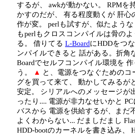
するが、 awkが動かない。 RPM
かすのだが、 有る程度動くが 肝心
作が変。 perlも試すが、似たよう
もperlもクロスコンパイルは骨の
る。 借りてる
L-Board
にHDDをつ
ンパイルできると 話がある。折角な
Boardでセルフコンパイル環境を 
う。
▲
と、電源をつなぐためのコ
グを買って来て、 動かしてみるが
安定。 シリアルへのメッセージが
ったり.... 電源が非力なせいかと P
バスから 電源を供給するが、まだ不安
よくわからない... だましだまし Flas
HDD-bootのカーネルを書き込み、 