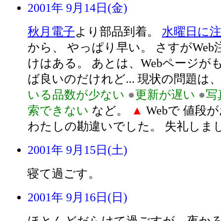
2001年 9月14日(金)
秋月電子
より部品到着。
水曜日に
から、 やっぱり早い。 さすがWe
けはある。 あとは、Webページが
ば良いのだけれど... 現状の問題は
いる品数が少ない
●
更新が遅い
●
写
索できない
など。
▲
Webで 値段
わたしの勘違いでした。 失礼しま
2001年 9月15日(土)
寝て過ごす。
2001年 9月16日(日)