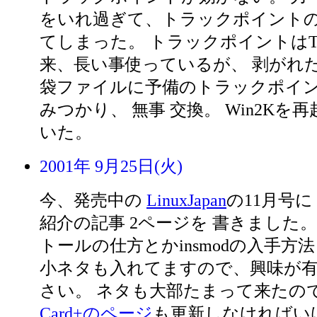
をいれ過ぎて、トラックポイント
てしまった。 トラックポイントはThin
来、長い事使っているが、 剥がれ
袋ファイルに予備のトラックポイン
みつかり、 無事 交換。 Win2Kを
いた。
2001年 9月25日(火)
今、発売中の
LinuxJapan
の11月号に 
紹介の記事 2ページを 書きました。
トールの仕方とかinsmodの入手方
小ネタも入れてますので、興味が
さい。 ネタも大部たまって来たので
Card+のページ
も更新しなければい