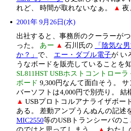
れど、 時間が取れないなぁ。
▲
夜
2001年 9月26日(水)
出社すると、事務所のクーラーが
った。
あー
▲
石川氏の
「陰気な男
か？」
で、
エー・ダブル電子
が い
うなボードを販売していることを
SL811HST USBホストコントローラ＋
ボード
9,300円なんて面白そう。 
バーソフトは4,000円で別売り。 
▲
USBプロトコルアナライザボードも
ある。 差動アンプうんぬんの記述
MIC2550
等のUSBトランシーバの
のではと思ってしまう。
▲
わたし