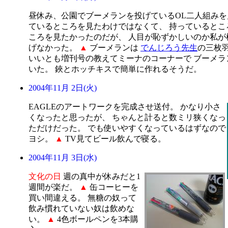
昼休み、公園でブーメランを投げているOL二人組みを
ているところを見たわけではなくて、 持っているとこ
ころを見たかったのだが、 人目が恥ずかしいのか私が
げなかった。
▲
ブーメランは
でんじろう先生
の三枚
いいとも増刊号の教えてミーナのコーナーで ブーメラ
いた。 鋏とホッチキスで簡単に作れるそうだ。
2004年11月 2日(火)
EAGLEのアートワークを完成させ送付。 かなり小さ
くなったと思ったが、 ちゃんと計ると数ミリ狭くなっ
ただけだった。 でも使いやすくなっているはずなので
ヨシ。
▲
TV見てビール飲んで寝る。
2004年11月 3日(水)
文化の日
週の真中が休みだと1
週間が楽だ。
▲
缶コーヒーを
買い間違える。 無糖の奴って
飲み慣れていない奴は飲めな
い。
▲
4色ボールペンを3本購