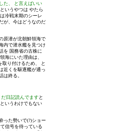
した、 と言えばいい
というやつは やたら
は冷戦末期のシーレ
だが、今はどうなのだ
国の原潜が北朝鮮領海で
海内で潜水艦を見つけ
話を 国務省の古株に
鮮領海にいた理由は、
を取り付けるため、 と
は近くを駆逐艦が通っ
話は終る。
うだ日記読んでます
と
というわけでもない
った勢いで(?)ショー
出て信号を待っている