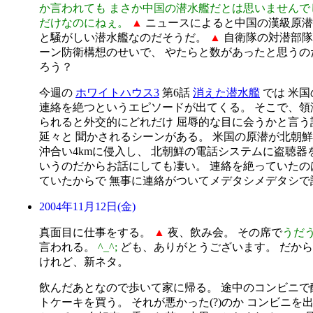
か言われても まさか中国の潜水艦だとは思いませんで
だけなのにねぇ。
▲
ニュースによると中国の漢級原潜
と騒がしい潜水艦なのだそうだ。
▲
自衛隊の対潜部隊
ーン防衛構想のせいで、 やたらと数があったと思うの
ろう？
今週の
ホワイトハウス3
第6話
消えた潜水艦
では 米
連絡を絶つというエピソードが出てくる。 そこで、領
られると外交的にどれだけ 屈辱的な目に会うかと言う
延々と 聞かされるシーンがある。 米国の原潜が北朝
沖合い4kmに侵入し、 北朝鮮の電話システムに盗聴器
いうのだからお話にしても凄い。 連絡を絶っていたの
ていたからで 無事に連絡がついてメデタシメデタシで
2004年11月12日(金)
真面目に仕事をする。
▲
夜、飲み会。 その席で
うだ
言われる。
^_^;
ども、ありがとうございます。
だから
けれど、新ネタ。
飲んだあとなので歩いて家に帰る。 途中のコンビニで酔
トケーキを買う。 それが悪かった(?)のか コンビニを