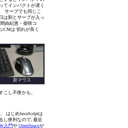
ってインパクトが遅く
、 サーブでも同じこ
日は割とサーブが入っ
仲間由紀恵・柴咲コ
ぶCMは 切れが良く
新マウス
すこし不便かも。
 はじめJavaScriptは
し便利なので, 最近
W入門
や
OpenSpace
が