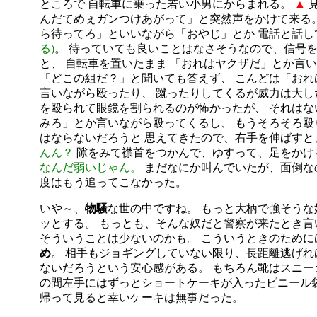
ところで 自転車に乗った若い小男にからまれる。
▲
見
んだてめぇガンつけあがって」と突然声をかけて来る。
ら待ってろ」といいながら「おやじ」とか 電話と話し
る)
。 待っていても良いことはなさそうなので、信号
と、 自転車を置いたまま 「おれはヤクザだ」とか言
「どこの組だ？」と聞いても答えず、 こんどは「おれ
言いながら殴ったり、 蹴ったりしてくるが威力は大
を殴られて眼鏡を割られるのが怖かったが、 それはな
みろ」とか言いながら殴ってくるし、 もうそろそろ殴
はならないだろうと 思えてきたので、右手を伸ばすと
んん？
隙をみて襟首をつかんで、ゆすって、足をかけ
なんだ弱いじゃん。
まだなにか叫んでいたが、面倒な
度はもう追ってこなかった。
いや～、
物騒
な世の中ですね。 もっと大柄で強そう
ッとする。 もっとも、そんな奴だと警察が来たとき言
そういうことは少ないのかも。 こういうときのために
め
。 相手もジョギングしていない限り、長距離逃げれ
ないだろうという安心感がある。 もちろん靴はスニー
の間左手にはずっとショートケーキが入ったビニール袋
帰って見ると幸いケーキは無事だった。