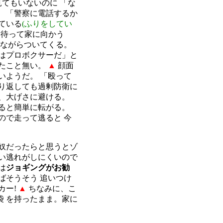
てもいないのに 「な
 「警察に電話するか
ている
(ふりをしてい
を待って家に向かう
いながらついてくる。
はプロボクサーだ」と
したこと無い。
▲
顔面
いようだ。 「殴って
り返しても過剰防衛に
、大げさに避ける。
ると簡単に転がる。
ので走って逃ると 今
な奴だったらと思うとゾ
い逃れがしにくいので
は
ジョギングがお勧
ばそうそう 追いつけ
カー!
▲
ちなみに、こ
 を持ったまま。家に