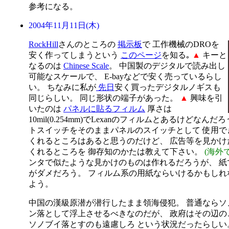
参考になる。
2004年11月11日(木)
RockHill
さんのところの
掲示板
で 工作機械のDROを
安く作ってしまうという
このページ
を知る｡
▲
キーと
なるのは
Chinese Scale
。 中国製のデジタルで読み出し
可能なスケールで、 E-bayなどで安く売っているらし
い。 ちなみに私が
先日
安く買ったデジタルノギスも
同じらしい。 同じ形状の端子があった。
▲
興味を引
いたのは
パネルに貼るフィルム
厚さは
10mil(0.254mm)でLexanのフィルムとあるけどなん
トスイッチをそのままパネルのスイッチとして 使用で
くれるところはあると思うのだけど、 広告等を見かけ
くれるところを 御存知のかたは教えて下さい。
(海外
ンタで似たような見かけのものは作れるだろうが、 紙
がダメだろう。 フィルム系の用紙ならいけるかもしれ
よう。
中国の漢級原潜が潜行したまま領海侵犯。 普通ならソ
ン落として浮上させるべきなのだが、 政府はその辺の
ソノブイ落とすのも遠慮しろ という状況だったらし