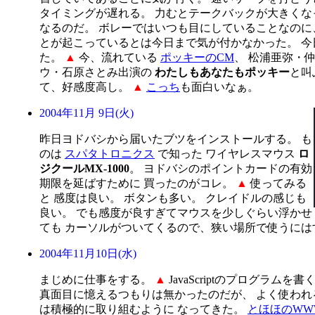
タイミングが遅れる。 力むとテークバックが大きくな
なるのだ。 ボレーではいつも目にしていることなのに
とが起こっているとは今日まで気が付かなかった。 今
た。
▲
今、流れている
ポッキーのCM
、 松浦亜弥・
ウ・石原さとみ出演の
わたしもあなたもポッキー
と叫
て、好感度高し。
▲
こっち
も面白いなぁ。
2004年11月 9日(火)
昨日ヨドバシから届いたブツをインストールする。 も
のは
スパタトロニクス
で知った ワイヤレスマウス
ロ
ジクールMX-1000
。 ヨドバシのポイントカードの有効
期限を延ばすために 買ったのがコレ。
▲
使ってみる
と 感度は良い。 ボタンも多い。 クレイドルの感じも
良い。 でも感度が良すぎてマウスを少しぐらい浮かせ
ても カーソルがついてくるので、狭い場所で使うには
2004年11月10日(水)
まじめに仕事をする。
▲
JavaScriptのプログラムを書く。
真面目に憶えるつもりは無かったのだが、 よく使われる
は積極的に取り組むように なってきた。
とほほのWW