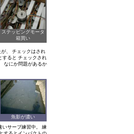
ステッピングモータ
箱買い
たが、 チェックはされ
true"とすると チェックされ
は、 なにか問題があるか
魚影が濃い
速いサーブ練習中。 練
とするとインパクトの