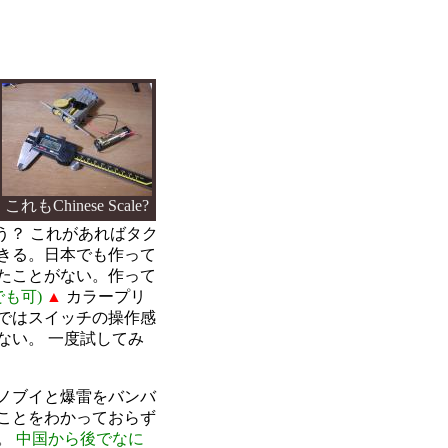
これもChinese Scale?
だろう？ これがあればタク
きる。日本でも作って
たことがない。作って
でも可)
▲
カラープリ
ではスイッチの操作感
ない。 一度試してみ
ノブイと爆雷をバンバ
ことをわかっておらず
い。
中国から後でなに