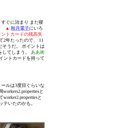
、すぐに治まり また寝
だ。
▲
秋月電子
にいろ
イントカードの残高失
2年たったので、 11
そうだ。 ポイントは
物をしてしまう。
ああ術
イントカードを持って
トールは3度目ぐらいな
2.propertiesと
2.propertiesと
ッテいたのかも。