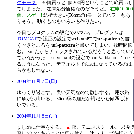
グモータ
。 30個買うと1個200円ということで箱買いし
てしまった。 在庫処分価格なのだそうだ。
在庫10,000
個、スゲー!
結構大きい(56mm角)モータでパワーもあ
りそう。 動くものをいろいろ作りたい。
今日もプログラムの設定でハマル。 プログラムは
TOMCAT
で 認証の設定でweb.xml中で
url-pattern
と書
くべきところを
url-patterm
と書いてしまい、数時間悩
む。 xmlだからチェックされているだろうと思ってい
ていなかった。 server.xmlの設定で xmlValidation="
るようになった。 デフォルトでfalseになっているの
らかもしれない。
2004年11月 7日(日)
ゆっくり過ごす。 良い天気なので散歩する。 用水路
に魚が沢山いる。 30cm級の鯉だか鮒だかも何匹も泳
いでいる。
2004年11月 8日(月)
まじめに仕事をする。
▲
夜、テニススクール。 只今,
習していてあることに気が付く。 速いサーブを打とう