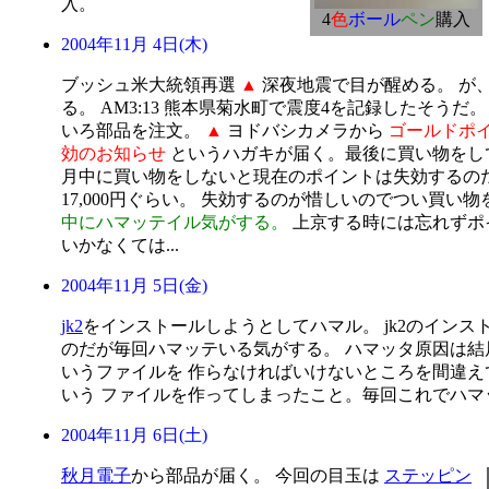
入。
4
色
ボール
ペン
購入
2004年11月 4日(木)
ブッシュ米大統領再選
▲
深夜地震で目が醒める。 が
る。 AM3:13 熊本県菊水町で震度4を記録したそう
いろ部品を注文。
▲
ヨドバシカメラから
ゴールドポ
効のお知らせ
というハガキが届く。最後に買い物をして
月中に買い物をしないと現在のポイントは失効するのだ
17,000円ぐらい。 失効するのが惜しいのでつい買い
中にハマッテイル気がする。
上京する時には忘れずポ
いかなくては...
2004年11月 5日(金)
jk2
をインストールしようとしてハマル。 jk2のインス
のだが毎回ハマッテいる気がする。 ハマッタ原因は結局workers
いうファイルを 作らなければいけないところを間違えてworker
いう ファイルを作ってしまったこと。毎回これでハマ
2004年11月 6日(土)
秋月電子
から部品が届く。 今回の目玉は
ステッピン