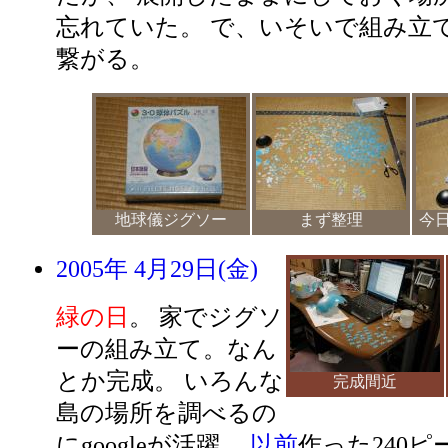
忘れていた。 で、いそいで組み立
繋がる。
地球儀ジグソー
まず整理
今
2005年 4月29日(金)
緑の日
。 家でジグソ
ーの組み立て。なん
とか完成。 いろんな
完成間近
島の場所を調べるの
にgoogleが活躍。
以前
作った240