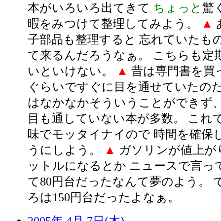
本がいろいろ出てきて
ちょっと
驚
暇をみつけて整理してみよう。
▲
子部品も整理すると 忘れていたも
て来るんだろうなぁ。 こちらも定
いといけない。
▲
昔は専門書を買っ
ぐらいですぐに目を通せていたのだ
はなかなかそういうことができず、
目も通していない本が多数。 これ
味でモッタイナイので 時間を確保
うにしよう。
▲
ガソリンが値上がり
ットルになるとか ニュースで言っ
て80円台だったなんて夢のよう。 
ろは150円台だったよなぁ。