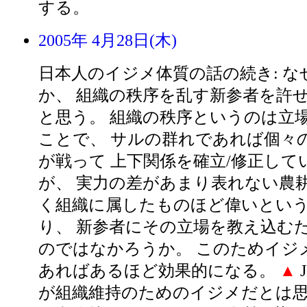
する。
2005年 4月28日(木)
日本人のイジメ体質の話の続き: 
か、 組織の秩序を乱す新参者を許
と思う。 組織の秩序というのは立
ことで、 サルの群れであれば個々
が戦って 上下関係を確立/修正して
が、 実力の差があまり表れない農耕
く組織に属したものほど偉いとい
り、 新参者にその立場を教え込む
のではなかろうか。 このためイジ
あればあるほど効果的になる。
▲
が組織維持のためのイジメだとは