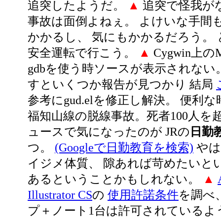
追突したようだ。
▲
追突で怪我が
事故は面倒よねぇ。 よけいな手間
かかるし、 気にもかかるだろう。
安全運転で行こう。
▲
Cygwin上の
gdbを使う時ソースが表示されない。 g
すといくつか報告が見つかり 結局
参考にgud.elを修正し解決。 便利
福知山線の脱線事故。死者100人を
ュースで気になったのが JRの
日勤
つ。
(Googleで日勤教育を検索)
やは
イジメ体質、 隙あれば苛めたいとい
あるということかもしれない。
▲
Illustrator CS
の
使用許諾条件
を調べ
プ＋ノート1台は許可されているよ