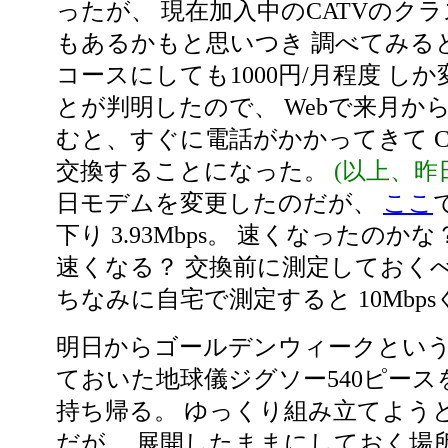
ったが、 現在加入中のCATVのク
もあるかもと思いつき 調べてみると、
コースにしても1000円/月程度 し
とが判明したので、 Webで来月か
むと、すぐに電話がかかってきて C
交換することになった。
(以上、昨
日モデムを変更したのだが、
ここ
下り 3.93Mbps。 速くなったのか
速くなる？ 交換前に測定しておく
ちなみに自宅で測定すると 10Mbp
明日からゴールデンウィークという
ておいた地球儀ジグソー540ピース
持ち帰る。 ゆっくり組み立てよう
だが、 展開したままにしておく場