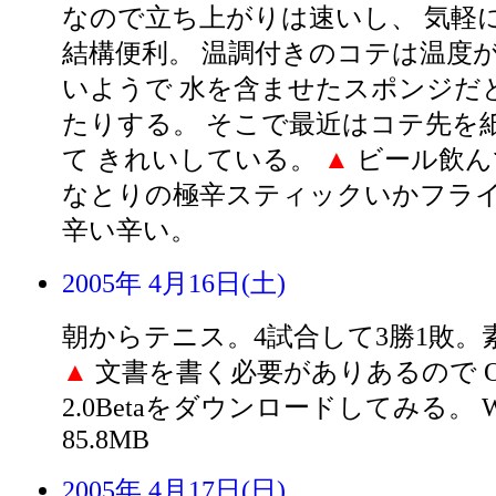
なので立ち上がりは速いし、 気軽に
結構便利。 温調付きのコテは温度
いようで 水を含ませたスポンジだ
たりする。 そこで最近はコテ先を
て きれいしている。
▲
ビール飲ん
なとりの極辛スティックいかフラ
辛い辛い。
2005年 4月16日(土)
朝からテニス。4試合して3勝1敗。
▲
文書を書く必要がありあるので Open
2.0Betaをダウンロードしてみる。 W
85.8MB
2005年 4月17日(日)