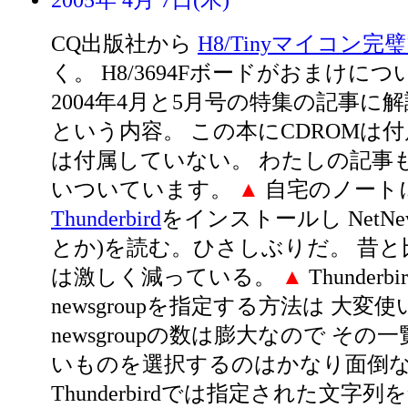
2005年 4月 7日(木)
CQ出版社から
H8/Tinyマイコン
く。 H8/3694Fボードがおまけにつ
2004年4月と5月号の特集の記事に
という内容。 この本にCDROMは
は付属していない。 わたしの記事も
いついています。
▲
自宅のノート
Thunderbird
をインストールし NetNews(fj
とか)を読む。ひさしぶりだ。 昔
は激しく減っている。
▲
Thunder
newsgroupを指定する方法は 大変
newsgroupの数は膨大なので そ
いものを選択するのはかなり面倒
Thunderbirdでは指定された文字列を含