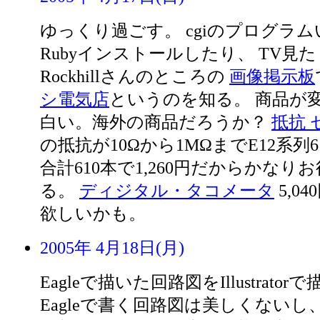
ゆっくり過ごす。 cgiのプログラ
Rubyインストールしたり、 TV見
Rockhillさんのところの
画像掲示板
シ電気店
というのを知る。 商品が
白い。海外の商品だろうか？
抵抗 
の抵抗が10Ωから1MΩまでE12系列6
合計610本で1,260円だからかなり
る。
ディジタル・タコメータ
5,0
欲しいかも。
2005年 4月18日(月)
Eagleで描いた回路図をIllustrato
Eagleで書く回路図は美しくない