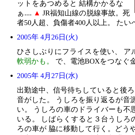
ットをあつめると 結構かかるな
ぁ....
▲
JR福知山線の脱線事故。死
者50人超、負傷者400人以上。 た
2005年 4月26日(火)
ひさしぶりにフライスを使い、 ア
軟弱かも。
で、電池BOXをつなぐ
2005年 4月27日(水)
出勤途中、信号待ちしていると後
音がした。 うしろを振り返るが音
い。 うしろの車のドライバーも不
いる。 しばらくすると３台うしろ
ろの車が 脇に移動して行く。どう