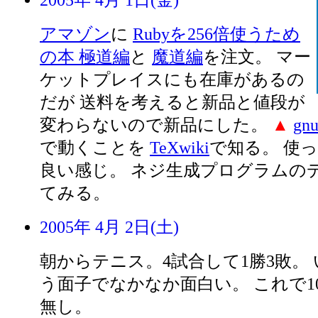
2005年 4月 1日(金)
アマゾン
に
Rubyを256倍使うため
の本 極道編
と
魔道編
を注文。 マー
ケットプレイスにも在庫があるの
だが 送料を考えると新品と値段が
変わらないので新品にした。
▲
gnu
で動くことを
TeXwiki
で知る。 使
良い感じ。 ネジ生成プログラムの
てみる。
2005年 4月 2日(土)
朝からテニス。4試合して1勝3敗。
う面子でなかなか面白い。 これで1
無し。