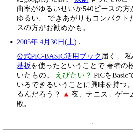
曲率がゆるいせいか540ピースの方
ゆるい。 できあがりもコンパクトだ
スの方がお勧めかも。
2005年 4月30日(土)
.
公式PIC-BASIC活用ブック
届く。 
基板
を使ったということで 著者の
いたもの。
えびたい？
PICをBas
いろできるいうことに興味を持つ。
るんだろう？
▲
夜、テニス。ゲーム
敗。
.