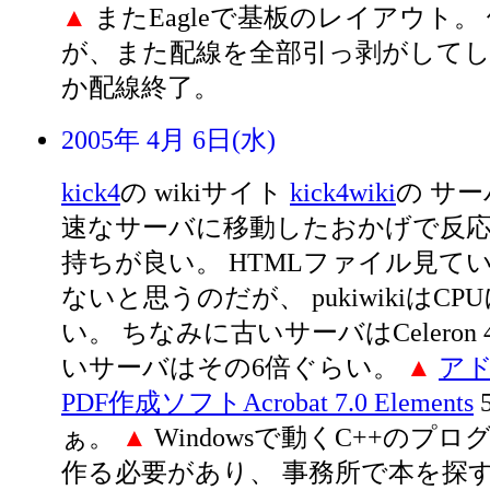
▲
またEagleで基板のレイアウト。
が、また配線を全部引っ剥がしてし
か配線終了。
2005年 4月 6日(水)
kick4
の wikiサイト
kick4wiki
の サー
速なサーバに移動したおかげで反
持ちが良い。 HTMLファイル見て
ないと思うのだが、 pukiwikiはC
い。 ちなみに古いサーバはCeleron 4
いサーバはその6倍ぐらい。
▲
ア
PDF作成ソフトAcrobat 7.0 Elements
ぁ。
▲
Windowsで動くC++のプ
作る必要があり、 事務所で本を探