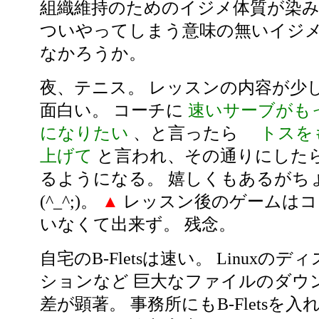
組織維持のためのイジメ体質が染
ついやってしまう意味の無いイジ
なかろうか。
夜、テニス。 レッスンの内容が少
面白い。 コーチに
速いサーブがも
になりたい
、と言ったら
トスを
上げて
と言われ、その通りにしたら
るようになる。 嬉しくもあるがち
(^_^;)。
▲
レッスン後のゲームはコ
いなくて出来ず。 残念。
自宅のB-Fletsは速い。 Linuxの
ションなど 巨大なファイルのダウ
差が顕著。 事務所にもB-Fletsを