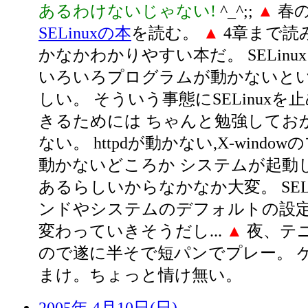
あるわけないじゃない!
^_^;;
▲
春
SELinuxの本
を読む。
▲
4章まで読
かなかわかりやすい本だ。 SELin
いろいろプログラムが動かないと
しい。 そういう事態にSELinuxを
きるためには ちゃんと勉強してお
ない。 httpdが動かない,X-wind
動かないどころか システムが起動
あるらしいからなかなか大変。 SEL
ンドやシステムのデフォルトの設定
変わっていきそうだし...
▲
夜、テニ
ので遂に半そで短パンでプレー。 ゲ
まけ。ちょっと情け無い。