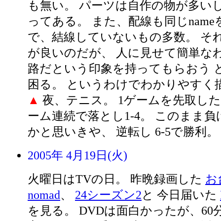
も無い。 パーツは自作の物が多い
ってある。 また、配線も同じnam
で、結線していないもの多数。 そ
が良いのだが、 人に見せて簡単な
路だという印象を持ってもらおう 
困る。 というわけでわかりやすく
▲
夜、テニス。 1ゲームを先取した
ーム連続で落とし1-4。 このまま
かと思いきや、 逆転し 6-5で勝利
2005年 4月19日(火)
火曜日はTVの日。 昨晩録画した
お
nomad
、
24シーズン2
と 今日届いた
を見る。 DVDは面白かったが、60分で