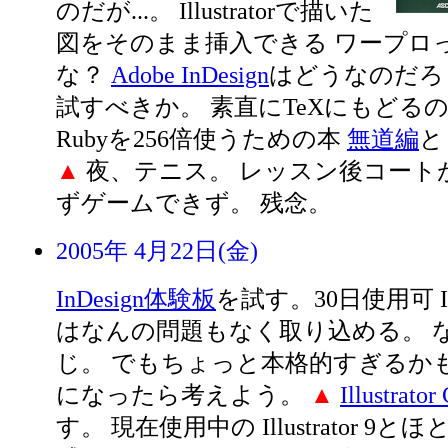
のだが...。 Illustratorで描いた
図をそのまま挿入できる ワープロ
な？
Adobe InDesign
はどうなのだろ
試すべきか。 素直にTeXにもどる
Rubyを256倍使うための本
無道編
▲
夜、テニス。 レッスン後コート
ずゲームできず。 残念。
2005年 4月22日(金)
InDesign体験板
を試す。30日使用可 Illu
はなんの問題もなく取り込める。 
じ。 でもちょっと本格的すぎるかも.
になったら考えよう。
▲
Illustrat
す。 現在使用中の Illustrator 9