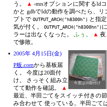
う。
▲
-mnオプションに関するld
かと gdbでldの動作を調べたら、
プトで
と指定
OUTPUT_ARCH("h8300h")
気が付く。
OUTPUT_ARCH("h8300hn")
ラーは出なくなった。
ふぅ。
▲
夜
で惨敗。
2005年 4月15日(金)
P板.com
から基板届
く。 今度は20面付
け。 さっそく組み立
今度は20面付け
てて動作を確認。
▲
最近、半田ごてをスイッチ付きの
み合わせて 使っている。半田ごて