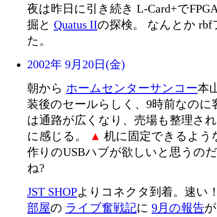
夜は昨日に引き続き L-Card+でFP
掘と
Quatus II
の探検。 なんとか rb
た。
2002年 9月20日(金)
朝から
ホームセンターサンコー
本
装後のセールらしく、9時前なのに
は通路が広くなり、売場も整理さ
に感じる。
▲
机に固定できるよう
作りのUSBハブが欲しいと思うのだ
ね?
JST SHOP
よりコネクタ到着。速い
部屋
の
ライブ奮戦記
に
9月の報告
が