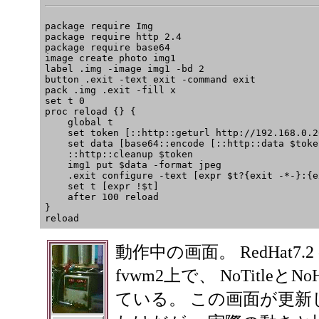
package require Img

package require http 2.4

package require base64

image create photo img1 

label .img -image img1 -bd 2

button .exit -text exit -command exit 

pack .img .exit -fill x

set t 0

proc reload {} {

    global t

    set token [::http::geturl http://192.168.0.2
    set data [base64::encode [::http::data $token
    ::http::cleanup $token

    img1 put $data -format jpeg

    .exit configure -text [expr $t?{exit -*-}:{e
    set t [expr !$t]

    after 100 reload

}

reload 
動作中の画面。 RedHat7.2 o
fvwm2上で、 NoTitleとN
ている。 この画面が更新