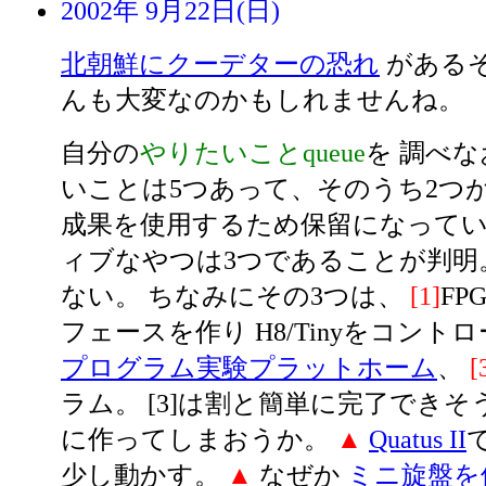
2002年 9月22日(日)
北朝鮮にクーデターの恐れ
がある
んも大変なのかもしれませんね。
自分の
やりたいことqueue
を 調べ
いことは5つあって、そのうち2つが
成果を使用するため保留になってい
ィブなやつは3つであることが判明
ない。 ちなみにその3つは、
[1]
FP
フェースを作り H8/Tinyをコント
プログラム実験プラットホーム
、
[
ラム。 [3]は割と簡単に完了でき
に作ってしまおうか。
▲
Quatus II
少し動かす。
▲
なぜか
ミニ旋盤を