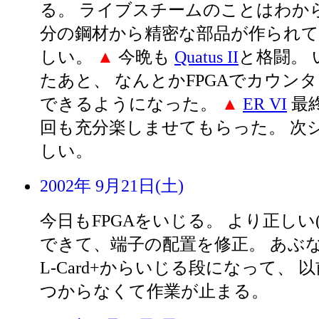
る。 ライブスチームのことはわから
分の鋼材から精密な部品が作られ
しい。
▲
今晩も
Quatus II
と格闘。
たあと、 なんとかFPGAでカウン
できるようになった。
▲
ER VI
最
回も充分楽しませてもらった。 次
しい。
2002年 9月21日(土)
今日もFPGAをいじる。 より正しい
できて、端子の配置を修正。 あぶ
L-Card+からいじる段になって、
つからなくて作業が止まる。