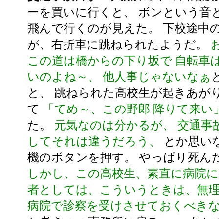
ーを買いに行くと、 ボンという音
飛んで行くのが見えた。 下校途中
が、右折車に跳ねられたようだ。
この道は橋からの下り坂で 自転車
いのよね～、 他人事じゃないなぁ
と、 跳ねられた高校生が起きあが
て
「てめ～、この野郎 降りて来い
た。
元気なのは分かるが、 交通事
してそれは違うだろう、
とか思いな
機のボタンを押す。 やっぱり死ん
しかし、この高校生、素直に病院に
者としては、こういうときは、無
病院で診察を受けさせておくべき