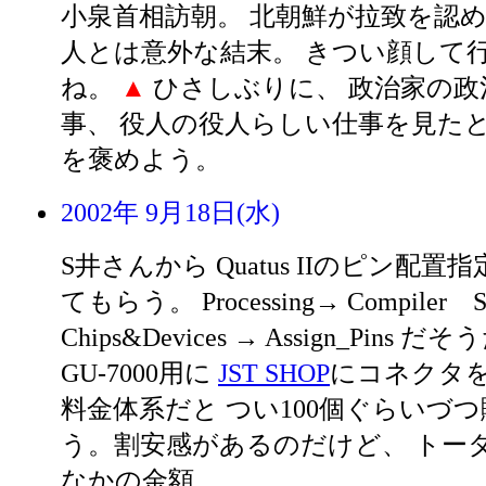
小泉首相訪朝。 北朝鮮が拉致を認め
人とは意外な結末。 きつい顔して
ね。
▲
ひさしぶりに、 政治家の政
事、 役人の役人らしい仕事を見たと
を褒めよう。
2002年 9月18日(水)
S井さんから Quatus IIのピン配
てもらう。 Processing→ Compiler Se
Chips&Devices → Assign_Pins 
GU-7000用に
JST SHOP
にコネクタを
料金体系だと つい100個ぐらいづつ
う。割安感があるのだけど、 トー
なかの金額。