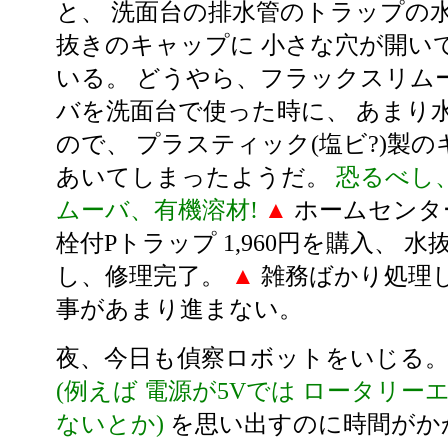
と、 洗面台の排水管のトラップの
抜きのキャップに 小さな穴が開い
いる。 どうやら、フラックスリム
バを洗面台で使った時に、 あまり
ので、 プラスティック(塩ビ?)製
あいてしまったようだ。
恐るべし
ムーバ、有機溶材!
▲
ホームセンタ
栓付Pトラップ 1,960円を購入、 
し、修理完了。
▲
雑務ばかり処理
事があまり進まない。
夜、今日も偵察ロボットをいじる。
(例えば 電源が5Vでは ロータリ
ないとか)
を思い出すのに時間がか