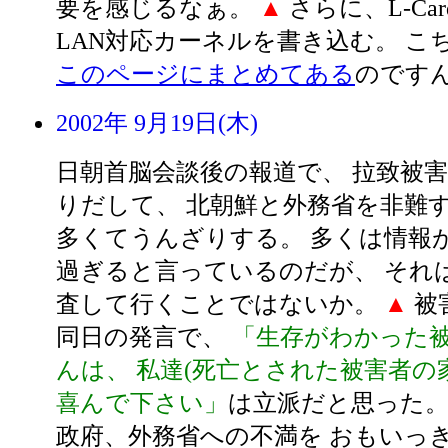
要を感じるなぁ。
▲
さらに、L-Car
LAN対応カーネルを書き込む。 こ
このページにまとめてある
のです
2002年 9月19日(木)
日朝首脳会談後の報道で、 拉致被
りだして、 北朝鮮と外務省を非難
多くてうんざりする。 多くは情報
過ぎると言っているのだが、 それ
査して行くことではないか。
▲
被
同日の発言で、
「生存がわかった
んは、 私達(死亡とされた被害者の
喜んで下さい」
は立派だと思った。
政府、外務省への不満を おもいっ