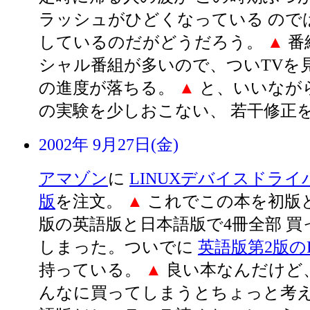
ラッシュがひどくなっている ので
しているのだがどうだろう。
▲
番
シャル番組が多いので、ついTVを
の進度が落ちる。
▲
と、いいながら
の実験を少しおこない、 若干修正
2002年 9月27日(金)
アマゾン
に
LINUXデバイスドライ
版
を注文。
▲
これでこの本を初版と
版の英語版と日本語版で4冊全部 買
しまった。ついでに
英語版第2版のP
持っている。
▲
良い本なんだけど
んなに買ってしまうとちょっと考え