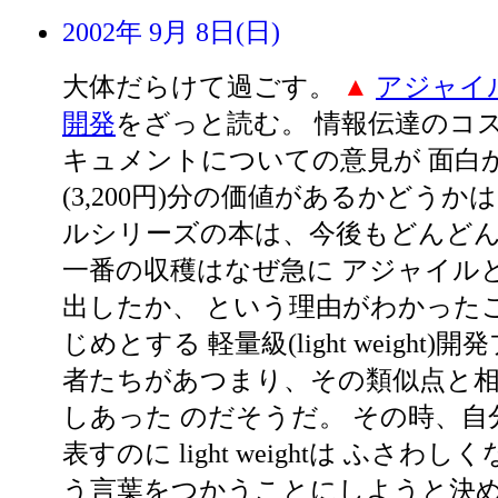
2002年 9月 8日(日)
大体だらけて過ごす。
▲
アジャイ
開発
をざっと読む。 情報伝達のコス
キュメントについての意見が 面白
(3,200円)分の価値があるかどうか
ルシリーズの本は、今後もどんど
一番の収穫はなぜ急に アジャイル
出したか、 という理由がわかったこ
じめとする 軽量級(light weight
者たちがあつまり、その類似点と
しあった のだそうだ。 その時、
表すのに light weightは ふさわしく
う言葉をつかうことにしようと決