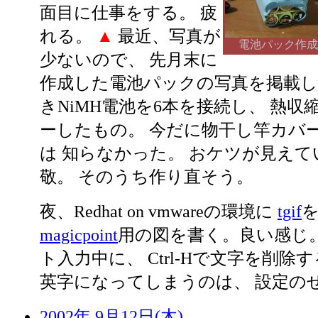
面目に仕事をする。 疲
れる。
▲
最近、写真が
電池パック作成
少ないので、 先月末に
作成した電池パックの写真を掲載し
きNiMH電池を6本を接続し、 熱
ーしたもの。 今だに物干し竿カバ
は 知らなかった。 おケツが見え
敬。 そのうち作り直そう。
夜、Redhat on vmwareの環境に
tgif
magicpoint
用の図を書く。良い感じ。
ト入力中に、 Ctrl-Hで文字を削除
英字になってしまうのは、 設定のせ
2002年 9月12日(木)