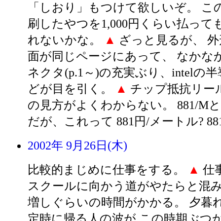
「しおり」もつけて欲しいぞ。 こ
刷したやつを1,000円くらい払って
れないかな。
▲
ざっと見るが、 
面が同じページにあって、 なかな
ネクタ(p.1～)の充実ぶり、intelの半導
どが目を引く。
▲
チップ抵抗リール(
の見方がよくわからない。 881/M
だが、これって 881円/メートル? 881
2002年 9月26日(木)
比較的まじめに仕事をする。
▲
仕
スクールに向かう道がやたらと混み、
増しぐらいの時間がかかる。 夕暮
定時に帰る人の波が この時期ぶつ