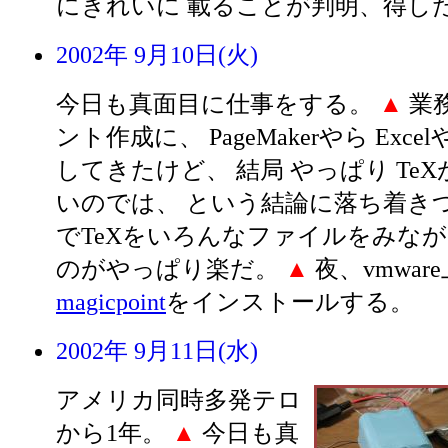
にきれいに 載ることが判明、得
2002年 9月10日(火)
今日も真面目に仕事をする。
▲
業
ント作成に、 PageMakerやら Excel
してきたけど、 結局 やっぱり Te
いのでは、 という結論に落ち着きつつ
でTeXをいろんなファイルをみなが
のがやっぱり楽だ。
▲
夜、vmware
magicpoint
をインストールする。
2002年 9月11日(水)
アメリカ同時多発テロ
から1年。
▲
今日も真