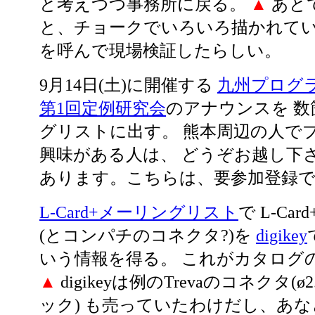
と考えつつ事務所に戻る。
▲
あと
と、チョークでいろいろ描かれてい
を呼んで現場検証したらしい。
9月14日(土)に開催する
九州プログ
第1回定例研究会
のアナウンスを 
グリストに出す。 熊本周辺の人で
興味がある人は、 どうぞお越し下さ
あります。こちらは、要参加登録
L-Card+メーリングリスト
で L-Ca
(とコンパチのコネクタ?)を
digikey
いう情報を得る。 これがカタログ
▲
digikeyは例のTrevaのコネクタ(ø
ック) も売っていたわけだし、あ