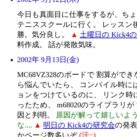
今日も真面目に仕事をするが、ち
テニススクールに行く。 レッスン
勝。気分良し。
▲
土曜日の Kick4
料作成。 話が発散気味。
2002年 9月13日(金)
MC68VZ328のボードで 割算ができ
ら悩んでいたら、 コンパイル時には -
ョンをつけているのに、 リンク時
ったため、 m68020のライブラリ
因と判明。
原因が解って嬉しいよ
な....
▲
明日の Kick4の研究会
の発表
かページ数多いぞ
(汗;;)