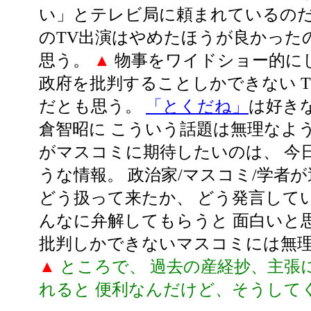
い」とテレビ局に頼まれているのだ
のTV出演はやめたほうが良かった
思う。
▲
物事をワイドショー的に
政府を批判することしかできない 
だとも思う。
「とくだね」
は好き
倉智昭に こういう話題は無理なよ
がマスコミに期待したいのは、 今
うな情報。 政治家/マスコミ/学者
どう扱って来たか、 どう発言して
んなに弁解してもらうと 面白いと思う
批判しかできないマスコミには無
▲
ところで、 過去の産経抄、主張
れると 便利なんだけど、そうして