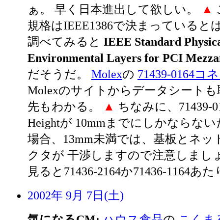
ぁ。 早く日本進出して欲しい。
▲
規格はIEEE1386で決まっている
調べてみると
IEEE Standard Physic
Environmental Layers for PCI Mezza
だそうだ。
Molex
の
71439-0164
Molexのサイトからデータシートも
先もわかる。
▲
ちなみに、71439-016
Heightが 10mmまでにしかならないだ
場合、13mm未満では、基板とネッ
クタが 干渉しますので注意しまし
見ると71436-2164か71436-116
2002年 9月 7日(土)
気になるCM:
ハウス食品
の
こくま