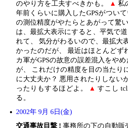
のやり方を工夫すべきかも。
▲
私
年前くらいに購入したGPSがついてい
の測位精度がやたらとあがって驚い
は、最拡大表示にすると、平気で道
れて、 気分がわるいので、最拡大
かったのだが、 最近はほとんどず
カ軍がGPSの故意の誤差混入をや
が、 これだけの精度を目の当たり
に大丈夫か？ 悪用されたりしないか
ったりもするほどよ。
▲
すこし tc
る。
2002年 9月 6日(金)
交通事故目撃 !
事務所の下の自動販