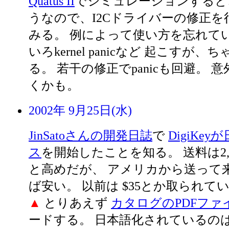
Quatus II
でシミュレーションすると
うなので、I2Cドライバーの修正
みる。 例によって使い方を忘れて
いろkernel panicなど 起こすが
る。 若干の修正でpanicも回避。 
くかも。
2002年 9月25日(水)
JinSatoさんの開発日誌
で
DigiKe
ス
を開始したことを知る。 送料は2,
と高めだが、 アメリカから送って
ば安い。 以前は $35とか取られて
▲
とりあえず
カタログのPDFファ
ードする。 日本語化されているのは