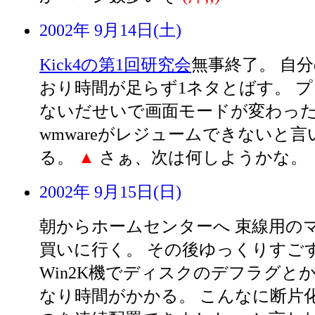
2002年 9月14日(土)
Kick4の第1回研究会
無事終了。 自
おり時間が足らず1ネタとばす。 
ないだせいで画面モードが変わっ
wmwareがレジュームできないと
る。
▲
さぁ、次は何しようかな。
2002年 9月15日(日)
朝からホームセンターへ 束線用の
買いに行く。 その後ゆっくりすごす
Win2K機でディスクのデフラグと
なり時間がかかる。 こんなに断片