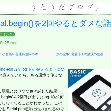
rial.begin()を2回やるとダメな
ラミング
2月10日
木曜日
: 小倉第40普通科連隊の本
次の記事: 宮脇淳子の講演の動画
iono-esp32でlog_i()が使えるようにな
と喜んでいたら、ある環境で使えな
る環境と比べつつ色々試した結果
al.begin()を2回呼び出すとlog_i()が 何
力しなくなることがわかった。 この
も Serial.print()系は出力されるので