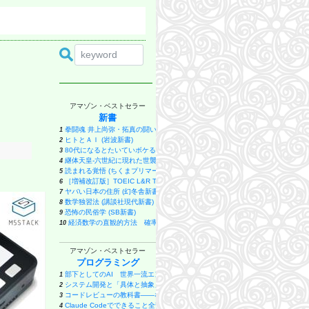
話
アマゾン・ベストセラー
新書
拳闘魂 井上尚弥・拓真の闘い (講談社+α新書 907-1A)
1
ヒトとＡＩ (岩波新書)
2
80代になるとたいていボケるか死ぬ。70代は神様から与えられた特別な時間 (幻冬
3
継体天皇-六世紀に現れた世襲王権の「始祖王」 (中公新書 2910)
4
読まれる覚悟 (ちくまプリマー新書)
5
［増補改訂版］TOEIC L&R TEST 出る単特急 金のフレーズ (TOEIC TEST 
6
ヤバい日本の住所 (幻冬舎新書)
7
数学独習法 (講談社現代新書)
8
恐怖の民俗学 (SB新書)
9
経済数学の直観的方法 確率・統計編 (ブルーバックス)
10
生成AIで世界はこう変わる (SB新書)
11
うまくいっている人の考え方 完全版 (ディスカヴァー携書)
12
アマゾン・ベストセラー
読書する脳 (SB新書)
13
プログラミング
高市早苗という病 (ベスト新書 624)
14
生物を分けると世界が分かる 分類すると見えてくる、生物進化と地球の変遷 
部下としてのAI 世界一流エンジニアの進化術
15
1
入試数学 伝説の良問100 良い問題で良い解法を学ぶ (ブルーバックス)
システム開発と「具体と抽象」〜問題発見と問題解決を往復する「思考のメタ
16
2
演技と演出 (講談社現代新書)
コードレビューの教科書――なんとなく承認から抜け出すための観点と判断基
17
3
マックス・ウェーバーを読む (講談社現代新書)
Claude Codeでできること全部やってみた: 初心者でも簡単！AI副業
18
4