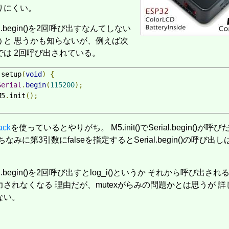
りにくい。
ial.begin()を2回呼び出すなんてしない
うと 思うかも知らないが、例えば次
では 2回呼び出されている。
 setup
(
void
)
{
Serial
.
begin
(
115200
);
M5
.
init
();
ack
を使っているとやりがち。 M5.init()でSerial.begin()が呼
ちなみに第3引数にfalseを指定するとSerial.begin()の呼び出
al.begin()を2回呼び出すとlog_i()というか それから呼び出されるets_
力されなくなる 理由だが、mutexがらみの問題かとは思うが 
ない。
作