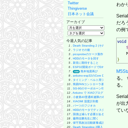
Twitter
わか
Thingiverse
日本ネット会議
Ser
アーカイブ
だろ
の例
今週人気の記事
void
1 .
Death Stranding 2 (その後)
2 .
ラジオその後
    
3 .
picoprobeのケース製作
4 .
HDDのモータを回す
}
5 .
新党に期待すること
6 .
ESP32開発ボードでEthernet実験
M5St
7 .
熊本地震再び
new
8 .
arduino-esp32のCore Debug Level
る。 
9 .
タイミング・ベルト用プーリーの製作
10 .
簡易FANコントローラ基板
る。
11 .
SG-90のサーボホーン印刷
12 .
Arduino で XIAOプログラミング
Seri
13 .
小倉第40普通科連隊の本
14 .
XIAOMI 湿度計到着
が出
15 .
パーツのフジオカ
てい
16 .
HDDのモータでディスク・グラインダー製
17 .
国債は減らす必要があるのか
18 .
藤岡信勝先生に聞く
19 .
保守系政治活動家養成計画
20 .
Death Stranding 2購入