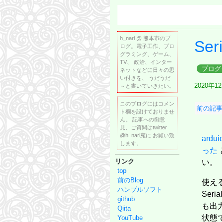
h_nari @ 熊本市のブ
Se
ログ。電子工作、プロ
グラミング、ゲーム、
TV、 政治、インター
プログ
ネットなどに日々の思
い付きを、 うだうだ
2020年1
～と書いていきたい。
このブログにはコメン
前の記事
ト欄を設けておりませ
ん。 記事への御意
見、ご質問はtwitter
@h_nari宛に お願い致
ardu
します。
った
リンク
い。
top
前のBlog
使え
ハンブルソフト
Seri
github
も出
Qiita
状態で
YouTube