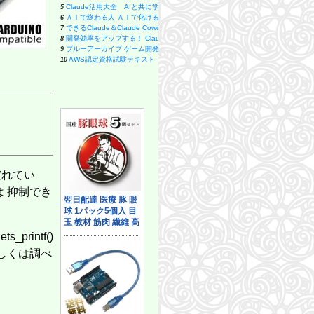
バッタを倒しにアフリカへ (光文社新書)
Claude活用大全 AIと共に学び働き遊ぶ実践ガイド
19
5
戦争を甘く見る空気 1930年代と似た道を進む現代日本 (朝日新書)
ＡＩで終わる人 ＡＩで化ける人 「ＡＩが当たり前」の時代を生き抜く２０の
20
6
学問の発見 数学者が語る「考えること・学ぶこと」 (ブルーバックス)
できるClaude＆Claude Cowork (できるシリーズ)
21
7
コンテキスト・リーダーシップ 「最高の上司」と「最悪の上司」は文脈で決まる 
開発効率をアップする！ Claude Code 実用入門
22
8
バカと無知 (新潮新書)
ブルーアーカイブ ゲーム開発部だいぼうけん！ 6巻 (デジタル版ガンガンコミック
23
9
為替介入とは何か 200兆円規模「外為特会」が生まれた謎 (集英社新書)
AWS認定資格試験テキスト AWS認定 クラウドプラクティショナー 改訂第3
24
10
【新版】財務3表一体理解法 (朝日新書)
プロフェッショナルAI駆動開発〜確率論から決定論へ AIの揺らぎを制御する
25
11
ミッドウェイ海戦 (文春新書 1375)
スッキリわかるPython入門 第2版 (スッキリわかる入門シリーズ)
26
12
総理通訳の外国語勉強法 (講談社現代新書)
ユースケース実践ガイド［復刻版］ 効果的なユースケースの書き方
27
13
人文知は武器になる (文春新書 1529)
ITエンジニアのためのMarkdown実践入門 ── 生成AI時代の"伝わる"書き方
28
14
バブルリゾートの現在地 区分所有という迷宮 (角川新書)
1冊ですべて身につくHTML & CSSとWebデザイン入門講座［第2版］
29
15
我が身を守る法律知識 (講談社現代新書)
ClaudeCodeのWebアプリ開発: webアプリを作って販売！バイブコ
30
16
やってはいけない睡眠の習慣 (SB新書)
エンジニアのための自己管理入門 堅牢でスケーラブルな働き方を構築する技
31
17
モモ
ChatGPT Codexで業務改善アプリを作ってみた: プログラミング未経験
32
18
ヒトと音楽の進化論 (新潮新書 1126)
Claude Code実践入門 [生成AI深掘りガイド]
33
19
はじめての言語学 (講談社現代新書)
業務設計の教科書
34
20
びだれてい
いのちの食べかた だれも教えてくれない、世界のヒミツ (角川つばさ文庫)
＃100日チャレンジ 毎日連続100本アプリを作ったら人生が変わった
35
21
カウンセリングとは何か 変化するということ (講談社現代新書 2787)
はじめてのGit/GitHub入門: バージョン管理の基本からチーム開発・Pull Requ
36
22
しは 抑制でき
光と電磁気 ファラデーとマクスウェルが考えたこと 電場とは何か？ 磁場と
徹底攻略Java SE 17 Silver問題集[1Z0-825]対応
37
23
新版 お金の減らし方 (SB新書)
世界一流エンジニアの思考法
38
24
全面改訂 第3版 ほったらかし投資術 (朝日新書)
Unityの教科書 Unity 6完全対応版
39
25
原始仏教 ブッダから大乗成立へ (講談社現代新書 2820)
ネットワークはなぜつながるのか 第2版 知っておきたいTCP/IP、LAN、光
40
26
printf()
ユダヤ人の歴史-古代の興亡から離散、ホロコースト、シオニズムまで (中公新書 
Copilotエージェントの教科書 AIによる業務自動化の大本命
41
27
福音派―終末論に引き裂かれるアメリカ社会 (中公新書 2873)
プロダクトマネジメントのすべて 事業戦略・IT開発・UXデザイン・マーケ
42
28
詳しくは調べ
首都直下 南海トラフ地震に備えよ (SB新書 654)
LLMによる情報抽出入門〜日常のリアルなデータから価値ある情報を取り出
43
29
学び直し高校物理 挫折者のための超入門 (講談社現代新書)
スッキリわかるJava入門 第5版 (スッキリわかる入門シリーズ)
44
30
大栗先生の超弦理論入門 (ブルーバックス)
SCRUM BOOT CAMP THE BOOK【増補改訂版】 スクラムチームではじ
45
31
音律と音階の科学 新装版 ドレミ…はどのように生まれたか (ブルーバック
ブルーアーカイブ ゲーム開発部だいぼうけん！ 5巻 (デジタル版ガンガンコミッ
46
32
「具体⇄抽象」トレーニング 思考力が飛躍的にアップする29問 (PHPビジネス
ブルーアーカイブ ゲーム開発部だいぼうけん！ 1巻 (デジタル版ガンガンコミッ
47
33
メタ思考トレーニング 発想力が飛躍的にアップする34問 PHPビジネス新書
できるPower Automate for desktop 改訂2版 Copilot対応 (できるシリーズ編
48
34