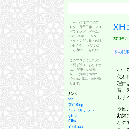
h_nari @ 熊本市のブ
X
ログ。電子工作、プロ
グラミング、ゲーム、
TV、 政治、インター
2019年7
ネットなどに日々の思
い付きを、 うだうだ
～と書いていきたい。
前の記事:
ボード
このブログにはコメン
ト欄を設けておりませ
JST
ん。 記事への御意
見、ご質問はtwitter
使わ
@h_nari宛に お願い致
理由
します。
昔、
リンク
しす
top
前のBlog
今回
ハンブルソフト
頻繁
github
Qiita
なの
YouTube