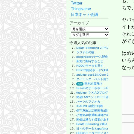
も、
Twitter
ちで
Thingiverse
日本ネット会議
ヤバ
アーカイブ
イトか
それ
がで
今週人気の記事
1 .
Death Stranding 2 (その後)
2 .
ラジオその後
はめ
3 .
picoprobeのケース製作
いろ
4 .
新党に期待すること
5 .
HDDのモータを回す
なっ
6 .
ESP32開発ボードでEthernet実験
7 .
arduino-esp32のCore Debug Level
8 .
タイミング・ベルト用プーリーの製作
9 .
熊本地震再び
new
10 .
SG-90のサーボホーン印刷
11 .
Arduino で XIAOプログラミング
12 .
簡易FANコントローラ基板
13 .
パーツのフジオカ
14 .
XIAOMI 湿度計到着
15 .
保守系政治活動家養成計画
16 .
小倉第40普通科連隊の本
17 .
国債は減らす必要があるのか
18 .
Death Stranding 2購入
19 .
日々のデータとgrafana
20 .
HDDのモータでディスク・グラインダー製