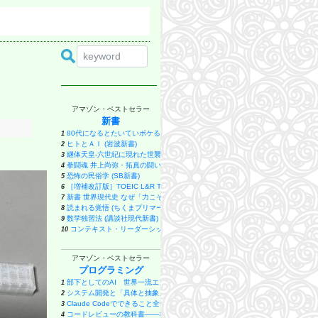
アマゾン・ベストセラー
新書
80代になるとたいていボケるか死ぬ。70代は神様から与えられた特別な時間 (幻冬
1
ヒトとＡＩ (岩波新書)
2
継体天皇-六世紀に現れた世襲王権の「始祖王」 (中公新書 2910)
3
拳闘魂 井上尚弥・拓真の闘い (講談社+α新書 907-1A)
4
恐怖の民俗学 (SB新書)
5
［増補改訂版］TOEIC L&R TEST 出る単特急 金のフレーズ (TOEIC TEST 
6
新書 世界現代史 なぜ「力こそ正義」はよみがえったのか (講談社現代新書 2798
7
読まれる覚悟 (ちくまプリマー新書)
8
数学独習法 (講談社現代新書)
9
コンテキスト・リーダーシップ 「最高の上司」と「最悪の上司」は文脈で決まる 
10
日本人はなぜキツネにだまされなくなったのか (講談社現代新書)
11
新装版 電磁気学のＡＢＣ やさしい回路から「場」の考え方まで (ブルーバ
12
アマゾン・ベストセラー
人文知は武器になる (文春新書 1529)
13
プログラミング
うまくいっている人の考え方 完全版 (ディスカヴァー携書)
14
ヤバい日本の住所 (幻冬舎新書)
部下としてのAI 世界一流エンジニアの進化術
15
1
高市早苗という病 (ベスト新書 624)
システム開発と「具体と抽象」〜問題発見と問題解決を往復する「思考のメタ
16
2
読書する脳 (SB新書)
Claude Codeでできること全部やってみた: 初心者でも簡単！AI副業
17
3
ハイデガー哲学入門 『存在と時間』を読む (講談社現代新書)
コードレビューの教科書――なんとなく承認から抜け出すための観点と判断基
18
4