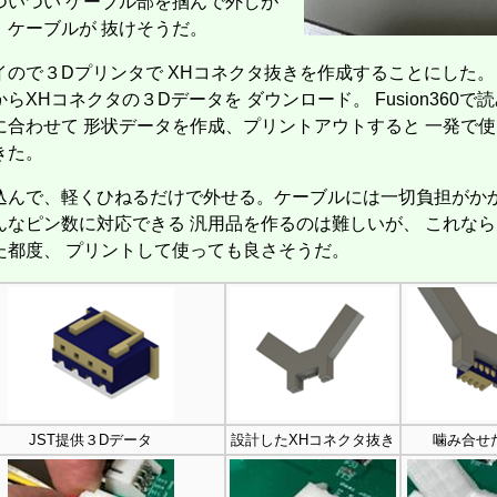
ついつい ケーブル部を掴んで外しが
、ケーブルが 抜けそうだ。
イので３Dプリンタで XHコネクタ抜きを作成することにした。 
らXHコネクタの３Dデータを ダウンロード。 Fusion360で
に合わせて 形状データを作成、プリントアウトすると 一発で
きた。
込んで、軽くひねるだけで外せる。ケーブルには一切負担がか
んなピン数に対応できる 汎用品を作るのは難しいが、 これな
た都度、 プリントして使っても良さそうだ。
JST提供３Dデータ
設計したXHコネクタ抜き
噛み合せ
作