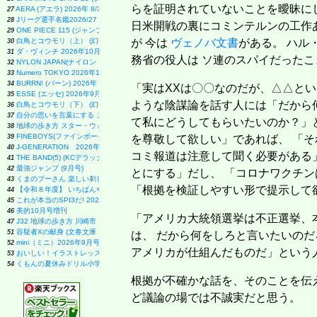
らを証明されていないことを曖昧に
AERA (アエラ) 2026年 8/31 号 [雑誌]
27
Jリーグ選手名鑑2026/27 J1・J2・J3 エル・ゴラッソ特別編集
28
日米開戦の裏にコミンテルンの工作
ONE PIECE 115 (ジャンプコミックス)
29
白鳥とコウモリ（上） (幻冬舎文庫)
が 今は
ヴェノバ文書
がある。 ハル
30
ダ・ヴィンチ 2026年10月号
31
務省の役人は ソ連のスパイだった
NYLON JAPAN(ナイロン ジャパン) 2026年 10月号 [雑誌] 【W表紙：ハン（Stray Kids）】
32
Numero TOKYO 2026年10月号増刊（表紙／Number_i）
33
BURRN! (バーン) 2026年 9月号
34
「実はXXは〇〇なのだが、△△とい
ESSE (エッセ) 2026年9月号増刊（特装版）
35
ような陰謀論を話す人には「だから
白鳥とコウモリ（下） (幻冬舎文庫)
36
自分の思いを言葉にする こどもアウトプット図鑑 (サンクチュアリ出版)
37
て私にどうしてもらいたいのか？」
地球の歩き方 スター・ウォーズ
38
FINEBOYS(ファインボーイズ) 2026年 09 月号 [37℃アソブ日の服！/正門良規]
39
を尊敬して欲しい」であれば、 「そ
J-GENERATION 2026年9月号【まるごと1冊大特集!!】Snow Man CORE
40
コミ報道は注意して聞く必要がある
THE BAND(5) (KCデラックス)
41
最強ジャンプ (9月号)
42
とにする」だし、 「コロナワクチ
くまのプーさん 楽しい刺しゅう 全国版(1) 2026年 8/19 号 [雑誌]
43
「根拠を検証しやすい形で提示して
【令和８年度】 いちばんやさしい ITパスポート 絶対合格の教科書＋出る順問題集
44
これが本当のSPI3だ! 2028年度版 【主要3方式〈テストセンター・ペーパーテスト・WEBテ
45
美的10月号増刊
46
「アメリカ大統領選挙は不正選挙、
J32 地球の歩き方 川崎市
47
容疑者Xの献身 (文春文庫 ひ 13-7)
51
は、 だから何をしろと言いたいのだろ
mini（ミニ）2026年9月号
52
アメリカが仕組んだものだ」という
おいしい！イラストレッスン クレパスで描きました
53
くもんの夏休みドリル小学1年生
54
キネマ旬報: キネマ旬報NEXT Vol.72 (09号増刊)
55
根拠が不確かな話を、そのことを伝
だいじ だいじ どーこだ？
56
となりの小さいおじさん～大切なことのほぼ9割は手のひらサイズに教わった～
ど議論の場では不誠実だと思う。
57
スター・ウォーズ／マンダロリアン公式ビジュアルガイド
58
あかね噺 23 (ジャンプコミックス)