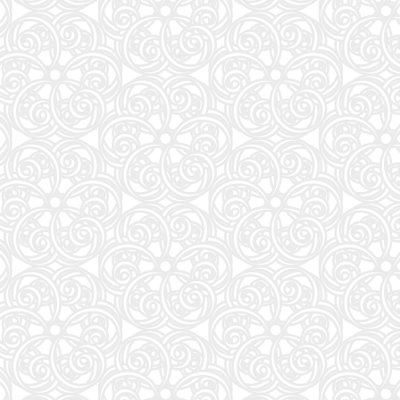
大学入試問題集 関正生の英文法ポラリス[1 標準レベル]
89
高校野球マガジンvol.28 甲子園2026夏完全ガイド（週刊ベースボール9/3号増刊）
90
大岩のいちばんはじめの英文法【超基礎文法編】 (東進ブックス 名人の授業シリーズ)
91
CanCam(キャンキャン) 2026年9月号 特別版【表紙：ACEes】
92
2026/27J1&J2&J3選手名鑑 (NSK MOOK)
93
80代になるとたいていボケるか死ぬ。70代は神様から与えられた特別な時間 (幻冬舎新書 803)
94
なぜ、あの人のがんは消えたのか？80人のがんサバイバーと355の科学論文が示す新しい選択
95
関正生のThe Rules 英語長文問題集2入試標準 (大学入試)
96
美しく正しい字が書けるペン字練習帳
97