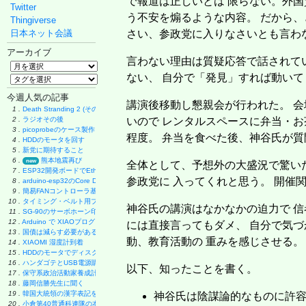
で報道は正しいとは 限らない。外国
Twitter
う不安を煽るような内容。 だから、
Thingiverse
日本ネット会議
さい、参政党に入りなさいとも言わ
アーカイブ
言わない理由は質疑応答で話されて
ない、 自分で「発見」すれば動いて
今週人気の記事
講演後移動し懇親会が行われた。 
1 .
Death Stranding 2 (その後)
2 .
ラジオその後
いので レンタルスペースに弁当・お
3 .
picoprobeのケース製作
程度。 弁当を食べた後、神谷氏が
4 .
HDDのモータを回す
5 .
新党に期待すること
6 .
熊本地震再び
new
全体として、予想外の大盛況で驚い
7 .
ESP32開発ボードでEthernet実験
参政党に 入ってくれと思う。 開催
8 .
arduino-esp32のCore Debug Level
9 .
簡易FANコントローラ基板
10 .
タイミング・ベルト用プーリーの製作
神谷氏の講演はなかなかの迫力で 信
11 .
SG-90のサーボホーン印刷
12 .
Arduino で XIAOプログラミング
には直接言ってもダメ、 自分で気づ
13 .
国債は減らす必要があるのか
動、教育活動の 重みを感じさせる。
14 .
XIAOMI 湿度計到着
15 .
HDDのモータでディスク・グラインダー製作
16 .
ハンダゴテとUSB電源購入
以下、知ったことを書く。
17 .
保守系政治活動家養成計画
18 .
藤岡信勝先生に聞く
19 .
韓国大統領の漢字表記をやめよう
神谷氏は陰謀論的なものに許容
20 .
小倉第40普通科連隊の本