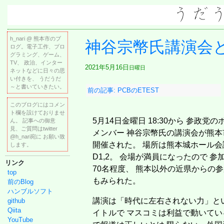
h_nari @ 熊本市のブ
神谷宗幣氏講演会
ログ。電子工作、プロ
グラミング、ゲーム、
TV、 政治、インター
2021年5月16日
日曜日
ネットなどに日々の思
い付きを、 うだうだ
～と書いていきたい。
前の記事: PCBのETEST
このブログにはコメン
ト欄を設けておりませ
5月14日金曜日 18:30から 参政党の
ん。 記事への御意
見、ご質問はtwitter
メンバー 神谷宗幣氏の講演会が熊本
@h_nari宛に お願い致
開催された。 場所は熊本城ホール会
します。
D1,2。 会場が満員になったので 参
リンク
70名程度、 熊本以外の近県からの
top
もみられた。
前のBlog
ハンブルソフト
講演は「時代に左右されない力」と
github
Qiita
イトルで マスコミは利益で動いてい
YouTube