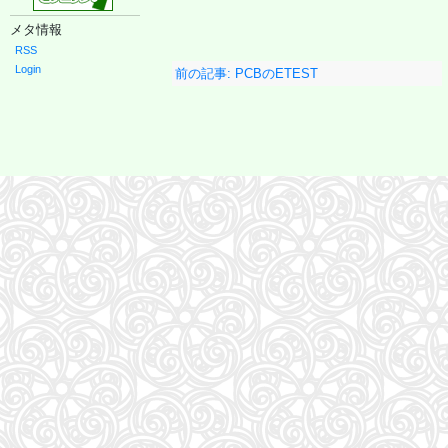
59
装苑 2026年 9月号
60
メタ情報
HUNTER×HUNTER 39 (ジャンプコミックス)
61
アンダーニンジャ(18) (ヤングマガジンKC)
62
RSS
もっと！ となりの小さいおじさん～大切なことのほぼ9割は手のひらサイズに教わった 2～
63
Login
前の記事: PCBのETEST
AERA (アエラ) 2026年 8/10-8/17 合併号【表紙：THE ALFEE】 [雑誌]
64
逃げ上手の若君 26 (ジャンプコミックス)
65
［増補改訂版］TOEIC L&R TEST 出る単特急 金のフレーズ (TOEIC TEST 特急シリーズ)
66
MOE (モエ) 2026年9月号 [雑誌]（巻頭特集 「ちいかわ」と心に寄り添うキャラクターた
67
ナミヤ雑貨店の奇蹟 (角川文庫)
68
週刊プレイボーイ (33号)
69
信じていた仲間達にダンジョン奥地で殺されかけたがギフト『無限ガチャ』でレベル9999の仲間達
70
夏帆 The Tale of KAHO
71
中学英語をもう一度ひとつひとつわかりやすく。改訂版
72
タッチペンで音が聞ける!はじめてずかん1000 英語つき ([バラエティ])
73
公式TOEIC Listening & Reading 問題集 12
74
北極星 僕たちはどう働くか
75
覚悟の磨き方 超訳 吉田松陰 (サンクチュアリ出版)
76
杖と剣のウィストリア(16) (少年マガジンKC)
77
美的スペシャル10月号
78
Casa BRUTUS(カーサ ブルータス) 2026年 9月号[もっと学べる！動物園と水族館]
79
山と食欲と私 ２１ (バンチコミックス)
80
sweet（スウィート）2026年10月号増刊【表紙：本田響矢】
81
日本経済の勝算〜なぜ今、世界が日本に注目するのか〜
82
日経エンタテインメント! 2026年 9 月号【表紙：SUPER EIGHT】
83
手紙 (文春文庫 ひ 13-6)
84
部下としてのAI 世界一流エンジニアの進化術
85
ブルーアーカイブ オフィシャルアートワークス4
86
フェルメールぴあ (ぴあMOOK)
87
anan(アンアン)2026/08/26号 No.2508[睡眠の技術。／ふぉ～ゆ～]
88