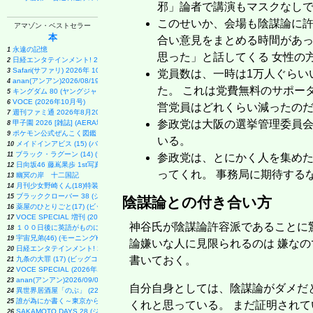
邪」論者で講演もマスクなし
このせいか、会場も陰謀論に許
アマゾン・ベストセラー
本
合い意見をまとめる時間があっ
永遠の記憶
1
思った」と話してくる 女性の
日経エンタテインメント! 2026年 9 月号増刊【表紙：EBiDAN】
2
Safari(サファリ) 2026年 10 月号増刊 Special Edition [COVER:平野紫耀]
3
党員数は、一時は1万人ぐらい
anan(アンアン)2026/08/19号 No.2507[愛とSEX／寺西拓人]
4
た。 これは党費無料のサポー
キングダム 80 (ヤングジャンプコミックス)
5
VOCE (2026年10月号)
6
営党員はどれくらい減ったの
週刊ファミ通 2026年8月20・27日合併号 No.1959
7
参政党は大阪の選挙管理委員会
甲子園 2026 [雑誌] (AERA増刊)
8
ポケモン公式ぜんこく図鑑 1996-2026
9
いる。
メイドインアビス (15) (バンブーコミックス)
10
ブラック・ラグーン (14) (サンデーGXコミックス)
11
参政党は、とにかく人を集めた
日向坂46 藤嶌果歩 1st写真集 果実の歩幅
12
ってくれ。 事務局に期待する
幽冥の岸 十二国記
13
月刊少女野崎くん(18)特装版 セレクト小冊子「堀と鹿島編」付き (SEコミックスプレミアム)
14
ブラッククローバー 38 (ジャンプコミックス)
15
陰謀論との付き合い方
薬屋のひとりごと(17) (ビッグガンガンコミックス)
16
VOCE SPECIAL 増刊 (2026年10月号)
17
神谷氏が陰謀論許容派であることに驚
１００日後に英語がものになる１日１０分 ネイティブ英語書き写し
18
宇宙兄弟(46) (モーニングKC)
19
論嫌いな人に見限られるのは 嫌な
日経エンタテインメント! 2026年 10 月号【表紙：佐久間大介】
20
書いておく。
九条の大罪 (17) (ビッグコミックス)
21
VOCE SPECIAL (2026年10月号)
22
anan(アンアン)2026/09/02号 No.2509増刊 スペシャルエディション[ちいかわ]
23
自分自身としては、陰謀論がダメだ
異世界居酒屋「のぶ」 (22) (角川コミックス・エース)
24
誰が為にか書く～東京から離れた山暮らし日記～
25
くれと思っている。 まだ証明されて
SAKAMOTO DAYS 28 (ジャンプコミックス)
26