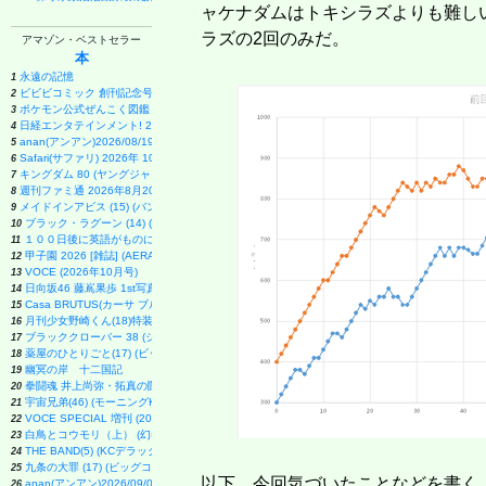
ャケナダムはトキシラズよりも難し
ラズの2回のみだ。
アマゾン・ベストセラー
本
永遠の記憶
1
ビビビコミック 創刊記念号 ([実用品])
2
ポケモン公式ぜんこく図鑑 1996-2026
3
日経エンタテインメント! 2026年 9 月号増刊【表紙：EBiDAN】
4
anan(アンアン)2026/08/19号 No.2507[愛とSEX／寺西拓人]
5
Safari(サファリ) 2026年 10 月号増刊 Special Edition [COVER:平野紫耀]
6
キングダム 80 (ヤングジャンプコミックス)
7
週刊ファミ通 2026年8月20・27日合併号 No.1959
8
メイドインアビス (15) (バンブーコミックス)
9
ブラック・ラグーン (14) (サンデーGXコミックス)
10
１００日後に英語がものになる１日１０分 ネイティブ英語書き写し
11
甲子園 2026 [雑誌] (AERA増刊)
12
VOCE (2026年10月号)
13
日向坂46 藤嶌果歩 1st写真集 果実の歩幅
14
Casa BRUTUS(カーサ ブルータス) 2026年 9月号[もっと学べる！動物園と水族館]
15
月刊少女野崎くん(18)特装版 セレクト小冊子「堀と鹿島編」付き (SEコミックスプレミアム)
16
ブラッククローバー 38 (ジャンプコミックス)
17
薬屋のひとりごと(17) (ビッグガンガンコミックス)
18
幽冥の岸 十二国記
19
拳闘魂 井上尚弥・拓真の闘い (講談社+α新書 907-1A)
20
宇宙兄弟(46) (モーニングKC)
21
VOCE SPECIAL 増刊 (2026年10月号)
22
白鳥とコウモリ（上） (幻冬舎文庫)
23
THE BAND(5) (KCデラックス)
24
九条の大罪 (17) (ビッグコミックス)
25
以下、今回気づいたことなどを書く
anan(アンアン)2026/09/02号 No.2509増刊 スペシャルエディション[ちいかわ]
26