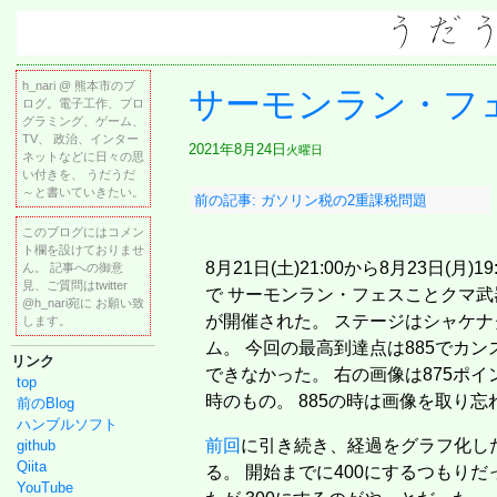
h_nari @ 熊本市のブ
サーモンラン・フ
ログ。電子工作、プロ
グラミング、ゲーム、
TV、 政治、インター
2021年8月24日
火曜日
ネットなどに日々の思
い付きを、 うだうだ
～と書いていきたい。
前の記事: ガソリン税の2重課税問題
このブログにはコメン
ト欄を設けておりませ
8月21日(土)21:00から8月23日(月)19
ん。 記事への御意
見、ご質問はtwitter
で サーモンラン・フェスことクマ武
@h_nari宛に お願い致
が開催された。 ステージはシャケナ
します。
ム。 今回の最高到達点は885でカン
リンク
できなかった。 右の画像は875ポイ
top
時のもの。 885の時は画像を取り忘
前のBlog
ハンブルソフト
前回
に引き続き、経過をグラフ化した
github
Qiita
る。 開始までに400にするつもり
YouTube