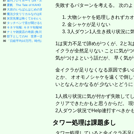
週刊プレイボーイ (34・35号)
87
失敗するパターンを考える。 次の
夏帆 The Tale of KAHO
88
大岩のいちばんはじめの英文法【超基礎文法編】 (東進ブックス 名人の授業シリーズ)
89
魔法少女リリカルなのはEXCEEDS(3) (シリウスKC)
90
大物シャケを処理しきれずカ
灰宮先輩は怖くてかわいい(3) (ガンガンコミックスUP!)
91
タッチペンで音が聞ける!はじめてずかん1000 英語つき ([バラエティ])
92
金シャケが足りない
キネマ旬報: キネマ旬報NEXT Vol.72 (09号増刊)
93
3人ダウン1人生き残り状況に
ナミヤ雑貨店の奇蹟 (角川文庫)
94
部下としてのAI 世界一流エンジニアの進化術
95
「日経平均10万円」時代に備えろ (日経ビジネス人文庫)
96
1は実力不足で諦めがつくが、2と3
イクラが全然足りない ことに気がつ
気がつけよという話だが、 早く気
金イクラが足りなくなる原因で多い
とか、 オオモノシャケを遠くで倒し
いとなんとかなるが 少ないとどう
1人残り状況に気が付かず失敗して
クリアできたかもと思うからだ。 現
2人ダウン状況でHelp連打すべきか
タワー処理は課題多し
タワー処理していると金イクラ不足