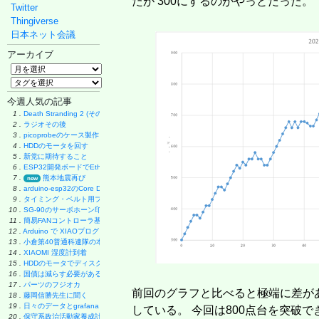
たが 300にするのがやっとだった。
Twitter
Thingiverse
日本ネット会議
アーカイブ
今週人気の記事
1 .
Death Stranding 2 (その後)
2 .
ラジオその後
3 .
picoprobeのケース製作
4 .
HDDのモータを回す
5 .
新党に期待すること
6 .
ESP32開発ボードでEthernet実験
7 .
熊本地震再び
new
8 .
arduino-esp32のCore Debug Level
9 .
タイミング・ベルト用プーリーの製作
10 .
SG-90のサーボホーン印刷
11 .
簡易FANコントローラ基板
12 .
Arduino で XIAOプログラミング
13 .
小倉第40普通科連隊の本
14 .
XIAOMI 湿度計到着
15 .
HDDのモータでディスク・グラインダー製作
16 .
国債は減らす必要があるのか
17 .
パーツのフジオカ
前回のグラフと比べると極端に差があ
18 .
藤岡信勝先生に聞く
19 .
日々のデータとgrafana
している。 今回は800点台を突破
20 .
保守系政治活動家養成計画