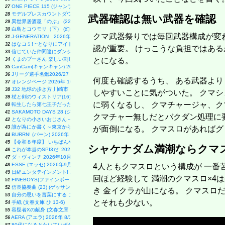
ONE PIECE 115 (ジャンプコミックス)
27
モデルプレスカウントダウンマガジン vol.13 (TVガイドMOOK)
28
武器確認は無い武器を確認
異世界居酒屋「のぶ」 (22) (角川コミックス・エース)
29
白鳥とコウモリ（下） (幻冬舎文庫)
30
クマ武器祭りでは毎回武器構成が変わ
J-GENERATION 2026年9月号【まるごと1冊大特集!!】Snow Man CORE
31
はなコミ! ~となりにアイドル~
32
認が重要。 けっこうな負担ではある
信じていた仲間達にダンジョン奥地で殺されかけたがギフト『無限ガチャ』でレベル9999の仲間達
33
くまのプーさん 楽しい刺しゅう 全国版(1) 2026年 8/19 号 [雑誌]
とになる。
34
CanCam(キャンキャン) 2026年9月号 特別版【表紙：ACEes】
35
Jリーグ選手名鑑2026/27 J1・J2・J3 エル・ゴラッソ特別編集
36
何度も確認するうち、 ある武器より
オレンジページ 2026年 10/17号増刊「Suicaのペンギンのぬいぐるみポーチ＆エコバッグ
37
J32 地球の歩き方 川崎市
38
しやすいことに気がついた。 クマ
杖と剣のウィストリア(16) (少年マガジンKC)
39
に弱くなるし、 クマチャージャ、
転生したら第七王子だったので、気ままに魔術を極めます(24) (KCデラックス)
40
SAKAMOTO DAYS 28 (ジャンプコミックス)
41
クマチャー無しだとバクダン処理に
となりの小さいおじさん～大切なことのほぼ9割は手のひらサイズに教わった～
42
誰が為にか書く～東京から離れた山暮らし日記～
43
が面倒になる。 クマスロがあれば
BURRN! (バーン) 2026年 9月号
44
【令和８年度】 いちばんやさしい ITパスポート 絶対合格の教科書＋出る順問題集
45
シャケナダム満潮ならクマス
これが本当のSPI3だ! 2028年度版 【主要3方式〈テストセンター・ペーパーテスト・WEBテ
46
ダ・ヴィンチ 2026年10月号
47
ESSE (エッセ) 2026年9月号増刊（特装版）
48
4人ともクマスロという構成が 一番
日経エンタテインメント! 2026年 10 月号【表紙：佐久間大介】
49
回ほど経験して 満潮のクマスロ×4
FINEBOYS(ファインボーイズ) 2026年 09 月号 [37℃アソブ日の服！/正門良規]
51
信長協奏曲 (23) (ゲッサン少年サンデーコミックス)
52
き 金イクラが山になる。 クマスロ
自分の思いを言葉にする こどもアウトプット図鑑 (サンクチュアリ出版)
53
とそれも少ない。
手紙 (文春文庫 ひ 13-6)
54
容疑者Xの献身 (文春文庫 ひ 13-7)
55
AERA (アエラ) 2026年 8/31 号【表紙：Kis-My-Ft2】 [雑誌]
56
80代になるとたいていボケるか死ぬ。70代は神様から与えられた特別な時間 (幻冬舎新書 803)