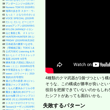
57
アンダーニンジャ(18) (ヤングマガジンKC)
58
Numero TOKYO 2026年10月号増刊（表紙／Number_i）
59
地球の歩き方 スター・ウォーズ
60
もっと！ となりの小さいおじさん～大切なことのほぼ9割は手のひらサイズに教わった 2～
61
VOCE SPECIAL (2026年10月号)
62
だいじ だいじ どーこだ？
63
anan(アンアン)2026/09/16号 No.2511増刊 スペシャルエディション[モテコスメ大賞／小田
64
NYLON JAPAN(ナイロン ジャパン) 2026年 10月号 [雑誌] 【W表紙：ハン（Stray Kids）】
65
山と食欲と私 ２１ (バンチコミックス)
66
HUNTER×HUNTER 39 (ジャンプコミックス)
67
FRIDAY (2026年08月28日号)
68
日本経済の勝算〜なぜ今、世界が日本に注目するのか〜
69
［増補改訂版］TOEIC L&R TEST 出る単特急 金のフレーズ (TOEIC TEST 特急シリーズ)
70
公式TOEIC Listening & Reading 問題集 12
71
おいしい！イラストレッスン クレパスで描きました
72
装苑 2026年 9月号
73
継体天皇-六世紀に現れた世襲王権の「始祖王」 (中公新書 2910)
74
mini（ミニ）2026年9月号
75
中学英語をもう一度ひとつひとつわかりやすく。改訂版
76
sweet（スウィート）2026年10月号増刊【表紙：本田響矢】
77
美的10月号増刊
4種類のクマ武器が1個づつという構
78
逃げ上手の若君 26 (ジャンプコミックス)
79
そうな、この構成が勝率が良いとい
最強ジャンプ (9月号)
80
くもんの夏休みドリル小学1年生
81
役目を把握できていないのかもしれな
魔女と傭兵(9) (KCデラックス)
82
たシフトがあっても面白いかも。
あかね噺 23 (ジャンプコミックス)
83
MOE (モエ) 2026年9月号 [雑誌]（巻頭特集 「ちいかわ」と心に寄り添うキャラクターた
84
トスカーナのワイナリーに嫁いで学んだ マンマのイタリア料理レシピ
85
失敗するパターン
Tarzan(ターザン) 2026年08月27日号 No.931号 [自律神経ゆったりメンテナンス術]
86