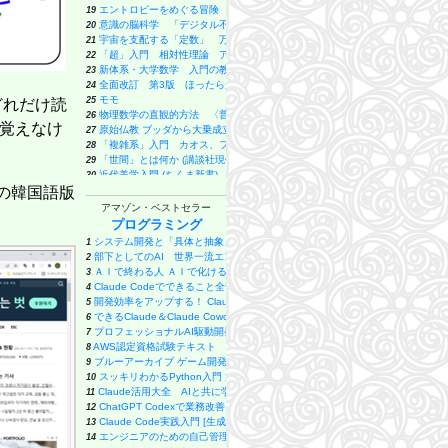
エントロピーをめぐる冒険 初心者のための統計熱力学 (ブルーバックス)
19
意識の脳科学 「デジタル不老不死」の扉を開く (講談社現代新書)
20
宇宙を支配する「定数」 万有引力定数から光速、プランク定数まで (ブルー
21
「超」入門 相対性理論 アインシュタインは何を考えたのか (ブルーバック
22
新体系・大学数学 入門の教科書 下 (ブルーバックス)
23
全面改訂 第3版 ほったらかし投資術 (朝日新書)
24
モモ
25
どれだけ読
物理数学の直観的方法 〈普及版〉 理工系で学ぶ数学 「難所突破」の特効薬
26
が覚えなけ
原始仏教 ブッダから大乗成立へ (講談社現代新書 2820)
27
「複雑系」入門 カオス、フラクタルから生命の謎まで (ブルーバックス)
28
「世間」とは何か (講談社現代新書)
29
近代美学入門 (ちくま新書)
30
の韓国語版
生成AIで世界はこう変わる (SB新書)
31
世界一効率的なAI英語学習法 (幻冬舎新書)
32
アマゾン・ベストセラー
ヤバい日本の住所 (幻冬舎新書 805)
33
プログラミング
虚構の昭和史 海軍善玉論、石原莞爾名将論の陥穽 (角川新書)
34
システム開発と「具体と抽象」〜問題発見と問題解決を往復する「思考のメタ
1
メタ思考トレーニング 発想力が飛躍的にアップする34問 PHPビジネス新書
35
部下としてのAI 世界一流エンジニアの進化術
2
カウンセリングとは何か 変化するということ (講談社現代新書 2787)
36
ＡＩで終わる人 ＡＩで化ける人 「ＡＩが当たり前」の時代を生き抜く２０の
3
動物化するポストモダン オタクから見た日本社会 (講談社現代新書)
37
Claude Codeでできること全部やってみた: 初心者でも簡単！AI副業
4
英単語「１万語」習得法（特典：7つの戦略 で難単語を攻略する データ配信） 
38
開発効率をアップする！ Claude Code 実用入門
5
超富裕層に「おもてなし」はいらない 世界の一流が日本に惹かれる本当の理由
39
できるClaude＆Claude Cowork (できるシリーズ)
6
「具体⇄抽象」トレーニング 思考力が飛躍的にアップする29問 (PHPビジネス
40
プロフェッショナルAI駆動開発〜確率論から決定論へ AIの揺らぎを制御する
7
ビジュアル グーグルの最強AI Gemini活用術 (日経文庫)
41
AWS認定資格試験テキスト AWS認定 クラウドプラクティショナー 改訂第3
8
日本は世界５位の農業大国 大嘘だらけの食料自給率 (講談社＋α新書)
42
ブルーアーカイブ ゲーム開発部だいぼうけん！ 6巻 (デジタル版ガンガンコミック
9
ガウディの伝言 (光文社新書)
43
スッキリわかるPython入門 第2版 (スッキリわかる入門シリーズ)
10
沖縄を語りつぐ ある家族の歴史 (岩波新書 新赤版 2115)
44
Claude活用大全 AIと共に学び働き遊ぶ実践ガイド
11
2000億円超を運用した伝説のファンドマネジャーが明かす「超」成長株の見つけ方
45
ChatGPT Codexで業務改善アプリを作ってみた: プログラミング未経験
12
実践経営経理 君はまだ松下幸之助を知らない (PHP新書)
46
Claude Code実践入門 [生成AI深掘りガイド]
13
問いの立て方 (ちくま新書)
47
エンジニアのための自己管理入門 堅牢でスケーラブルな働き方を構築する技
14
日本人の9割が知らない遺伝の真実 (SB新書)
48