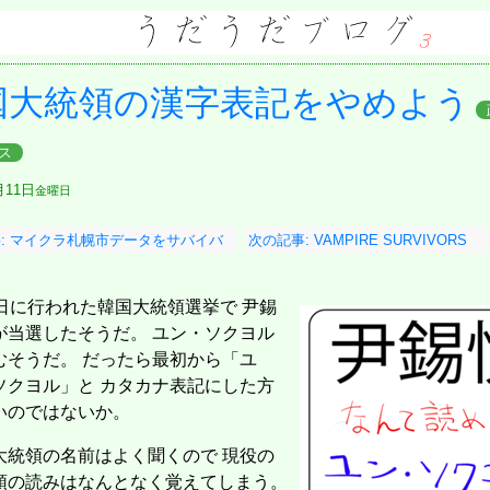
国大統領の漢字表記をやめよう
ス
月11日
金曜日
: マイクラ札幌市データをサバイバ
次の記事: VAMPIRE SURVIVORS
ドで遊ぶ
9日に行われた韓国大統領選挙で 尹錫
が当選したそうだ。 ユン・ソクヨル
むそうだ。 だったら最初から「ユ
ソクヨル」と カタカナ表記にした方
いのではないか。
大統領の名前はよく聞くので 現役の
領の読みはなんとなく覚えてしまう。