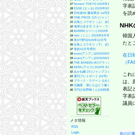
Numero TOKYO 2026年10月号増刊（表紙／N
27
字表
ESSE (エッセ) 2026年9月号増刊（特装版）
28
を読
日向坂46 藤嶌果歩 1st写真集 果実の歩幅
29
ONE PIECE 115 (ジャンプコミックス)
30
白鳥とコウモリ（上） (幻冬舎文庫)
31
NH
地球の歩き方 スター・ウォーズ
32
BURRN! (バーン) 2026年 9月号
33
韓国
mini（ミニ）2026年9月号
34
美ST増刊2026年10月号
35
たと
白鳥とコウモリ（下） (幻冬舎文庫)
36
美的10月号増刊
37
anan(アンアン)2026/09/02号 No.25
38
在日
anan(アンアン)2026/08/26号 No.250
39
（FA
THE BAND(5) (KCデラックス)
40
AERA (アエラ) 2026年 8/10-8/17 合併号【
41
あかね噺 23 (ジャンプコミックス)
42
これ
週刊プレイボーイ (33号)
43
ブラック・ラグーン (14) (サンデーGXコミッ
は、
44
北極星 僕たちはどう働くか
45
表記
月刊少女野崎くん(18)特装版 セレクト小冊子
46
装苑 2026年 9月号
47
字表
スター・ウォーズ／マンダロリアン公式ビジ
51
議員
逃げ上手の若君 26 (ジャンプコミックス)
52
ブルーアーカイブ オフィシャルアートワーク
53
【令和８年度】 いちばんやさしい ITパスポ
54
MOE (モエ) 2026年9月号 [雑誌]（
55
メタ情報
容疑者Xの献身 (文春文庫 ひ 13-7)
56
くもんの夏休みドリル小学1年生
57
RSS
日経エンタテインメント! 2026年 9 月号【表紙
58
Login
前の記事
だいじ だいじ どーこだ？