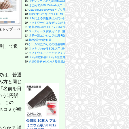
ITエンジニアのためのMarkdown実践入門 ── 生成AI時代の"伝わる"書き方
15
働く人が減っていく国でこれから起きること (朝日新書)
49
はじめてのGit/GitHub入門: バージョン管理の基本からチーム開発・Pull Requ
16
発達性トラウマ 「生きづらさ」の正体 【自分を責めてしまいがちな方へ】 (
50
ClaudeCodeのWebアプリ開発: webアプリを作って販売！バイブコ
17
言ってはいけない 残酷すぎる真実 (新潮新書)
51
1冊ですべて身につくHTML & CSSとWebデザイン入門講座［第2版］
18
ゼロから12ヵ国語マスターした私の最強の外国語習得法 (SB新書 653)
52
LLMによる情報抽出入門〜日常のリアルなデータから価値ある情報を取り出
19
ビジュアル 生成AIで爆速！ ChatGPT仕事術 (日経文庫)
53
ネットワークはなぜつながるのか 第2版 知っておきたいTCP/IP、LAN、光
20
「普通がいい」という病 (講談社現代新書)
54
徹底攻略Java SE 17 Silver問題集[1Z0-825]対応
21
語版トップーペ
TOEIC L&R TEST 出る単特急 銀のフレーズ (TOEIC TEST 特急シリーズ)
55
ユースケース実践ガイド［復刻版］ 効果的なユースケースの書き方
22
バラバラな世界で共に生きる: リチャード・ローティの哲学 (NHK出版新書 760
56
世界一流エンジニアの思考法
23
超解読！ はじめてのフッサール『現象学の理念』 (講談社現代新書)
57
業務設計の教科書
24
福音派―終末論に引き裂かれるアメリカ社会 (中公新書 2873)
58
ゲーム背景のための植生環境のつくり方
25
勝利」で良
新しい日本地理 地図・統計・移動から読み解く (講談社現代新書 2814)
59
スッキリわかるSQL入門 第4版 ドリル256問付き! (スッキリわかる入門シリー
26
超高級老人ホームに入ってみた (集英社新書)
60
ソフトウェアアーキテクチャの基礎 第2版 ―エンジニアリングに基づく体系
27
珈琲の世界史 (講談社現代新書)
61
Unityの教科書 Unity 6完全対応版
28
暗記しないで化学入門 新訂版 電子を見れば化学はわかる (ブルーバックス)
62
＃100日チャレンジ 毎日連続100本アプリを作ったら人生が変わった
29
知の本棚 (新潮新書 1123)
63
ブルーアーカイブ ゲーム開発部だいぼうけん！ 1巻 (デジタル版ガンガンコミッ
30
「好き」を言語化する技術 推しの素晴らしさを語りたいのに「やばい！」しか
64
ブラウザで動かすLLM実装入門 Google Colaboratoryで実践するLLM・
31
「あの戦争」は何だったのか (講談社現代新書)
65
では、普通
バイブコーディング 生成AI→チャット→エージェントによる「本番品質の
32
幸せのメカニズム 実践・幸福学入門 (講談社現代新書)
66
ゼロから学ぶ Power Apps 実践に役立つビジネスアプリ開発入門
33
み方と同じ
世界一面白い脳の講義 脳の謎を科学で解き明かす (ブルーバックス B 2337)
67
Copilotエージェントの教科書 AIによる業務自動化の大本命
34
ゲーム的リアリズムの誕生 動物化するポストモダン２ (講談社現代新書)
68
【この1冊でよくわかる】 ソフトウェアテストの教科書 [増補改訂 第2版]
35
「名前を日
首都直下 南海トラフ地震に備えよ (SB新書)
69
プロダクトマネジメントのすべて 事業戦略・IT開発・UXデザイン・マーケ
36
新版 お金の減らし方 (SB新書)
70
いう1円訴
スッキリわかるJava入門 第5版 (スッキリわかる入門シリーズ)
37
法律の読み方がわかる本 (ちくま新書 １９２１)
71
SCRUM BOOT CAMP THE BOOK【増補改訂版】 スクラムチームではじ
38
ば、この
ドキュメント 軍人たちの戦後: 証言・資料で辿る生還者の数奇な運命 (小学館
72
達人プログラマー ―熟達に向けたあなたの旅― 第2版
39
宇宙はどう生まれたのか 世界の「起源」がわかる素粒子物理学超入門 (マガ
73
スコミが韓
プログラムはなぜ動くのか 第3版 知っておきたいプログラミングの基礎知識
40
「科学的に正しい」の罠 (SB新書)
74
生成AIと脳～この二つのコラボで人生が変わる～ (扶桑社新書)
41
世界秩序が変わるとき 新自由主義からのゲームチェンジ (文春新書 1478)
75
できるPower Automate for desktop 改訂2版 Copilot対応 (できるシリーズ編
42
70歳が老化の分かれ道 (詩想社新書)
76
独習Python 第2版
43
読書する人だけがたどり着ける場所 (SB新書)
77
改訂新版 良いコード／悪いコードで学ぶ設計入門 ―保守しやすい 成長し
44
うか？ 漢
はじめての構造主義 (講談社現代新書)
78