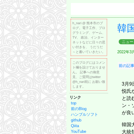
h_nari @ 熊本市のブ
韓
ログ。電子工作、プロ
グラミング、ゲーム、
TV、 政治、インター
ニュー
ネットなどに日々の思
い付きを、 うだうだ
2022年3
～と書いていきたい。
このブログにはコメン
前の記事
ト欄を設けておりませ
ルモー
ん。 記事への御意
見、ご質問はtwitter
@h_nari宛に お願い致
3月
します。
悦氏
リンク
と読
top
ン・
前のBlog
が良
ハンブルソフト
github
韓国
Qiita
YouTube
大統