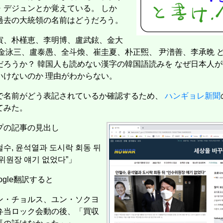
・デジュンとか覚えている。 しか
過去の大統領の名前はどうだろう。
寅、朴槿恵、李明博、盧武鉉、金大
 金泳三、盧泰愚、全斗煥、崔圭夏、朴正煕、 尹潽善、李承晩 
だろうか？ 韓国人も読めない漢字の韓国語読みを なぜ日本人
いけないのか 理由がわからない。
で名前がどう表記されているか確認するため、
ハンギョレ新聞
てみた。
プの記事の見出し
수, 윤석열과 도시락 회동 뒤
위원장 얘기 없었다”」
ogle翻訳すると
ン・チョルス、ユン・ソクヨ
作
弁当ロック会動の後、「買収