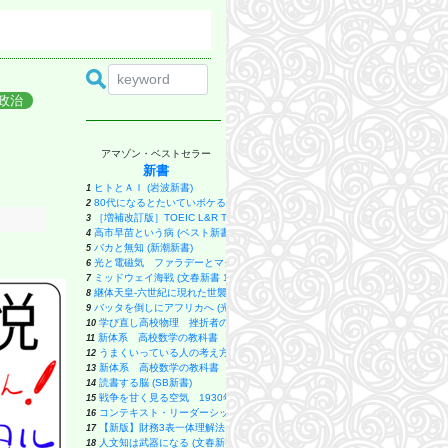
政治
アマゾン・ベストセラー
新書
ヒトとＡＩ (岩波新書)
1
80代になるとたいていボケるか死ぬ。70代は神様から与えられた特別な時間 (幻冬
2
［増補改訂版］TOEIC L&R TEST 出る単特急 金のフレーズ (TOEIC TEST 
3
高市早苗という病 (ベスト新書 624)
4
バカと無知 (新潮新書)
5
光と電磁気 ファラデーとマクスウェルが考えたこと 電場とは何か？ 磁場と
6
ミッドウェイ海戦 (文春新書 1375)
7
継体天皇-六世紀に現れた世襲王権の「始祖王」 (中公新書 2910)
8
バッタを倒しにアフリカへ (光文社新書)
9
学び直し高校物理 挫折者のための超入門 (講談社現代新書)
10
新体系 高校数学の教科書 上 (ブルーバックス)
11
うまくいっている人の考え方 完全版 (ディスカヴァー携書)
12
新体系 高校数学の教科書 下 (ブルーバックス)
13
読書する脳 (SB新書)
14
戦争を甘く見る空気 1930年代と似た道を進む現代日本 (朝日新書)
15
コンテキスト・リーダーシップ 「最高の上司」と「最悪の上司」は文脈で決まる 
16
【新版】財務3表一体理解法 (朝日新書)
17
人文知は武器になる (文春新書 1529)
18