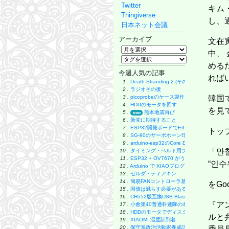
Twitter
キム
Thingiverse
し、
日本ネット会議
アーカイブ
文在
中、
める
今週人気の記事
れば
1 .
Death Stranding 2 (その後)
2 .
ラジオその後
3 .
picoprobeのケース製作
韓国
4 .
HDDのモータを回す
を見
5 .
熊本地震再び
new
6 .
新党に期待すること
7 .
ESP32開発ボードでEthernet実験
トッ
8 .
SG-90のサーボホーン印刷
9 .
arduino-esp32のCore Debug Level
「안철
10 .
タイミング・ベルト用プーリーの製作
11 .
ESP32 + OV7670 がうまく動かない
“인수
12 .
Arduino で XIAOプログラミング
13 .
ゼルダ・ティアキン
14 .
簡易FANコントローラ基板
をGo
15 .
国債は減らす必要があるのか
16 .
CH552版互換USB Blaster
『ア
17 .
小倉第40普通科連隊の本
18 .
HDDのモータでディスク・グラインダー製
ルと
19 .
XIAOMI 湿度計到着
20 .
保守系政治活動家養成計画