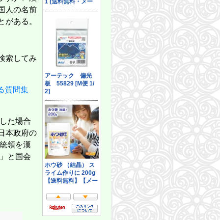
ブルーアーカイブ ゲーム開発部だいぼうけん！ 4巻 (デジタル版ガンガンコミッ
45
星のカービィ 夢幻の歯車 霧につつまれた大事件!? (角川つばさ文庫)
79
国人の名前
ブルーアーカイブ ゲーム開発部だいぼうけん！ 2巻 (デジタル版ガンガンコミッ
46
アメリカの大学生が学んでいる本物の教養 (SB新書)
80
ビジネスプロセス・マネジメントのための業務フローの描き方
47
とがある。
なぜ米国はイランに負けたのか (文春新書 1539)
81
ブルーアーカイブ ゲーム開発部だいぼうけん！ 5巻 (デジタル版ガンガンコミッ
48
もっと言ってはいけない (新潮新書)
82
CISSP公式問題集第2版
49
「夫婦」不在社会
83
現場で役立つシステム設計の原則 ~変更を楽で安全にするオブジェクト指向
50
強いチームはなぜ「明るい」のか (幻冬舎新書 739)
84
単体テストの考え方/使い方
51
社会を変えるには (講談社現代新書)
85
いちばんやさしいWordPressの教本 第7版 6.x対応 人気講師が教える本格
52
検索してみ
自衛隊の闇組織 秘密情報部隊「別班」の正体 (講談社現代新書)
86
作る、試す、正す。 アジャイルなモノづくりのための全体戦略
53
病気の９割は自分で治せる！ (PHP新書)
87
イラスト図解式 この一冊で全部わかるWeb技術の基本 第2版
54
「アメリカの戦争」と世界危機 イラン侵攻は何をもたらすのか (岩波新書 新赤版 
88
ブルーアーカイブ ゲーム開発部だいぼうけん！ 3巻 (デジタル版ガンガンコミッ
55
デジタル脳クライシス――ＡＩ時代をどう生きるか (朝日新書)
89
オラクル認定資格教科書 Javaプログラマ Silver SE 17（試験番号1Z0-825） (
56
教養としての新宿・歌舞伎町 立ちんぼから半グレまで、裏社会の現在地 (朝
90
ある質問集
実践で覚えるGit/GitHub入門: もう失敗しない、確実に身につくバージョン
57
スマホ脳 (新潮新書)
91
独習C# 第5版
58
本を読めなくなった人たち-コスパとテキストメディアをめぐる現在形 (中公新書
92
動画生成AIデザイン洗練アイデア Firefly & Veo, Kling, etc.
59
犯罪心理学者は見た危ない子育て (SB新書)
93
オブジェクト指向でなぜつくるのか 第3版 知っておきたいOOP、設計、ア
60
タロットの秘密 (講談社現代新書)
94
表した場合
VBAエキスパート公式テキスト Excel VBAベーシック
61
いのちの食べかた だれも教えてくれない、世界のヒミツ (角川つばさ文庫)
95
現場で活用するためのAIエージェント実践入門 (KS情報科学専門書)
62
日本政府の
なぜ賃金は上がらないのか 日本経済30年の陥穽 (講談社現代新書 2817)
96
LLMの原理、RAG・エージェント開発から読み解く コンテキストエンジニア
63
荒木飛呂彦の漫画術【帯カラーイラスト付】 (集英社新書)
97
ソフトウェアエンジニアリングの基礎 ―コーダーからエンジニアになるため
64
大統領を漢
棺桶まで歩こう (幻冬舎新書 790)
98
マンガでわかる Unityゲーム開発入門
65
機械式時計大全 (講談社選書メチエ 750)
99
か」と国会
Excel マクロ/VBA 今日から使える業務の自動化入門
66
人新世の「資本論」 (集英社新書)
100
はじめてのMicrosoft Copilot Studio入門 ～ローコードではじめる業務AIエ
67
［改訂新版］オブジェクト指向UIデザイン──使いやすいソフトウェアの原理 (WEB+
68
スッキリわかるJava入門 第4版 (スッキリわかる入門シリーズ)
69
まんがで知る人と仕事 桜井政博 ゲームで世界をもっと楽しく
70
セット）
Microsoft Power Automate［実践］入門――クラウドフローによる業務
71
マインクラフト かん字・さんすう・プログラミング学習ドリル ～楽しく解きながら漢字
72
【ITIL4公認】ITIL 4ファンデーション試験対策
73
後悔しないためのSpring Boot 入門書：Spring 解体新書（第2版）: Spring B
74