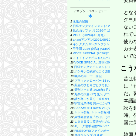
委員
アマゾン・ベストセラー
とな
本
クヨ
永遠の記憶
1
日経エンタテインメント! 2026年 9 月号増刊
ない
2
Safari(サファリ) 2026年 10 月号増刊 Special
3
れて
VOCE (2026年10月号)
4
anan(アンアン)2026/08/19号 No.2507[愛
5
使わ
キングダム 80 (ヤングジャンプコミックス)
6
カナ
甲子園 2026 [雑誌] (AERA増刊)
7
VOCE SPECIAL (2026年10月号)
8
いで
メイドインアビス (15) (バンブーコミックス)
9
VOCE SPECIAL 増刊 (2026年10月号)
10
こう
日経エンタテインメント! 2026年 10 月号
11
ポケモン公式ぜんこく図鑑 1996-2026
12
幽冥の岸 十二国記
13
昔は
ブラッククローバー 38 (ジャンプコミックス
14
薬屋のひとりごと(17) (ビッグガンガンコミッ
に「
15
週刊ファミ通 2026年8月20・27日合併号 No.
16
だ。
九条の大罪 (17) (ビッグコミックス)
17
誰が為にか書く～東京から離れた山暮らし日
18
本語
宇宙兄弟(46) (モーニングKC)
19
訟を
SAKAMOTO DAYS 28 (ジャンプコミックス)
20
キネマ旬報: キネマ旬報NEXT Vol.72 (09号増
21
時、
異世界居酒屋「のぶ」 (22) (角川コミックス
22
１００日後に英語がものになる１日１０分 
国に
23
Jリーグ選手名鑑2026/27 J1・J2・J3 
24
FINEBOYS(ファインボーイズ) 2026年 09
25
韓国
最強ジャンプ (9月号)
26