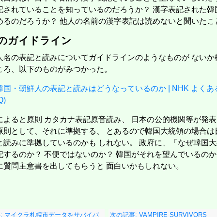
umber_i）
記されていることを知っているのだろうか？ 漢字表記された韓
めるのだろうか？ 他人の名前の漢字表記は読めないと聞いたこ
Kのガイドライン
人名の表記と読みについてガイドラインのようなものが ないか
ころ、以下のものがみつかった。
09増刊 スペシャルエディション[ちいかわ]
韓国・朝鮮人の表記と読みはどうなっているのか | NHK よく
8[睡眠の技術。／ふぉ～ゆ～]
Q)
表紙：THE ALFEE】 [雑誌]
によると原則 カタカナ表記原音読み、 日本の公的機関等が発
クス)
原則として、それに準拠する、 とあるので韓国大統領の場合は
と読みに準拠しているのかも しれない。 政府に、「なぜ韓国
「堀と鹿島編」付き (SEコミックスプレミアム)
記するのか？ 不便ではないのか？ 韓国がそれを望んでいるの
ュアルガイド
に質問主意書を出してもらうと 面白いかもしれない。
ス4
ート 絶対合格の教科書＋出る順問題集
巻頭特集 「ちいかわ」と心に寄り添うキャラクターたち ｜ とじこみふろく 「ちいかわ」ポストカード3枚
：SUPER EIGHT】
: マイクラ札幌市データをサバイバ
次の記事: VAMPIRE SURVIVORS