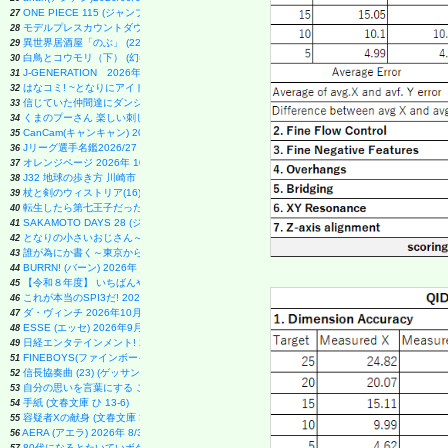
ONE PIECE 115 (ジャンプコミックス)
27
モデルプレスカウントダウンマガジン vol.13 (TVガイドMOOK)
28
異世界居酒屋「のぶ」 (22) (角川コミックス・エース)
29
白鳥とコウモリ（下） (幻冬舎文庫)
30
J-GENERATION 2026年9月号【まるごと1冊大特集!!】Snow Man CORE
31
はなコミ! ~となりにアイドル~
32
信じていた仲間達にダンジョン奥地で殺されかけたがギフト『無限ガチャ』でレベル9999の仲間達
33
くまのプーさん 楽しい刺しゅう 全国版(1) 2026年 8/19 号 [雑誌]
34
CanCam(キャンキャン) 2026年9月号 特別版【表紙：ACEes】
35
Jリーグ選手名鑑2026/27 J1・J2・J3 エル・ゴラッソ特別編集
36
オレンジページ 2026年 10/17号増刊「Suicaのペンギンのぬいぐるみポーチ＆エコバッグ
37
J32 地球の歩き方 川崎市
38
杖と剣のウィストリア(16) (少年マガジンKC)
39
転生したら第七王子だったので、気ままに魔術を極めます(24) (KCデラックス)
40
SAKAMOTO DAYS 28 (ジャンプコミックス)
41
となりの小さいおじさん～大切なことのほぼ9割は手のひらサイズに教わった～
42
誰が為にか書く～東京から離れた山暮らし日記～
43
BURRN! (バーン) 2026年 9月号
44
【令和８年度】 いちばんやさしい ITパスポート 絶対合格の教科書＋出る順問題集
45
これが本当のSPI3だ! 2028年度版 【主要3方式〈テストセンター・ペーパーテスト・WEBテ
46
ダ・ヴィンチ 2026年10月号
47
ESSE (エッセ) 2026年9月号増刊（特装版）
48
日経エンタテインメント! 2026年 10 月号【表紙：佐久間大介】
49
FINEBOYS(ファインボーイズ) 2026年 09 月号 [37℃アソブ日の服！/正門良規]
51
信長協奏曲 (23) (ゲッサン少年サンデーコミックス)
52
自分の思いを言葉にする こどもアウトプット図鑑 (サンクチュアリ出版)
53
手紙 (文春文庫 ひ 13-6)
54
容疑者Xの献身 (文春文庫 ひ 13-7)
55
AERA (アエラ) 2026年 8/31 号【表紙：Kis-My-Ft2】 [雑誌]
56
80代になるとたいていボケるか死ぬ。70代は神様から与えられた特別な時間 (幻冬舎新書 803)