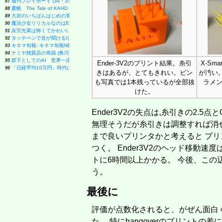
週刊プレイボーイ (34・35号)
87
夏帆 The Tale of KAHO
88
大岩のいちばんはじめの英文法【超基礎文法編】 (東進ブックス 名人の授業シリーズ)
89
魔法少女リリカルなのはEXCEEDS(3) (シリウスKC)
90
灰宮先輩は怖くてかわいい(3) (ガンガンコミックスUP!)
91
タッチペンで音が聞ける!はじめてずかん1000 英語つき ([バラエティ])
92
キネマ旬報: キネマ旬報NEXT Vol.72 (09号増刊)
93
ナミヤ雑貨店の奇蹟 (角川文庫)
94
部下としてのAI 世界一流エンジニアの進化術
95
Ender-3V2のプリント結果。糸引
X-Sm
「日経平均10万円」時代に備えろ (日経ビジネス人文庫)
96
きはあるが、とてもきれい。ピン
が汚い。
も写真では1本残っているが全部抜
ラメ
けた。
Ender3V2の失点は,糸引きの2.5点とO
無理そうだが糸引きは調整すれば消
まで良いプリンタかと考えると プ
つく。 Ender3V2のヘッド移動速度
トに6時間以上かかる。 今後、この
う。
最後に
評価が点数化されると、がぜん面白くな
た。 特にhangoverのプリント