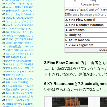
57
アンダーニンジャ(18) (ヤングマガジンKC)
58
Numero TOKYO 2026年10月号増刊（表紙／Number_i）
59
地球の歩き方 スター・ウォーズ
60
もっと！ となりの小さいおじさん～大切なことのほぼ9割は手のひらサイズに教わった 2～
61
VOCE SPECIAL (2026年10月号)
62
だいじ だいじ どーこだ？
63
anan(アンアン)2026/09/16号 No.2511増刊 スペシャルエディション[モテコスメ大賞／小田
64
NYLON JAPAN(ナイロン ジャパン) 2026年 10月号 [雑誌] 【W表紙：ハン（Stray Kids）】
65
山と食欲と私 ２１ (バンチコミックス)
66
HUNTER×HUNTER 39 (ジャンプコミックス)
67
FRIDAY (2026年08月28日号)
68
日本経済の勝算〜なぜ今、世界が日本に注目するのか〜
69
［増補改訂版］TOEIC L&R TEST 出る単特急 金のフレーズ (TOEIC TEST 特急シリーズ)
70
公式TOEIC Listening & Reading 問題集 12
71
おいしい！イラストレッスン クレパスで描きました
72
装苑 2026年 9月号
73
継体天皇-六世紀に現れた世襲王権の「始祖王」 (中公新書 2910)
74
2.Fine Flow Control
では、両者とも長
mini（ミニ）2026年9月号
75
点、Ender3V2は有りで2.5点とな
中学英語をもう一度ひとつひとつわかりやすく。改訂版
76
sweet（スウィート）2026年10月号増刊【表紙：本田響矢】
77
トもきれいなので、評価があってい
美的10月号増刊
78
逃げ上手の若君 26 (ジャンプコミックス)
79
最強ジャンプ (9月号)
80
6.XY Resonance
と
7.Z-axis alignm
くもんの夏休みドリル小学1年生
81
い跡は見られなかったので2.5点と
魔女と傭兵(9) (KCデラックス)
82
あかね噺 23 (ジャンプコミックス)
83
MOE (モエ) 2026年9月号 [雑誌]（巻頭特集 「ちいかわ」と心に寄り添うキャラクターた
84
トスカーナのワイナリーに嫁いで学んだ マンマのイタリア料理レシピ
85
Tarzan(ターザン) 2026年08月27日号 No.931号 [自律神経ゆったりメンテナンス術]
86