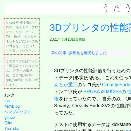
h_nari @ 熊本市のブ
3Dプリンタの性能
ログ。電子工作、プロ
グラミング、ゲーム、
TV、 政治、インター
2021年7月18日
日曜日
ネットなどに日々の思
い付きを、 うだうだ
～と書いていきたい。
前の記事: 参政党を離党しました
このブログにはコメン
ト欄を設けておりませ
3Dプリンタの性能評価を行うための
ん。 記事への御意
見、ご質問はtwitter
トデータ(形状)がある。 これを使っ
@h_nari宛に お願い致
んとか重工
のケロ氏が
Creality Ende
します。
トンコツ氏が
PRUSA i3 MK3S+の
リンク
価
を行っていたので、 自分の奴、QIDI
top
Smartと Creality Ender3V2の性
前のBlog
ハンブルソフト
ってみた。
github
Qiita
テストに使用するデータは kickstarte
YouTube