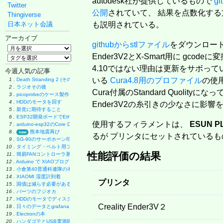
autodesk社が提供しているもので
gi
Twitter
公開
されていて、 結果を点数化する
Thingiverse
日本ネット会議
も説明されている。
アーカイブ
githubからstlファイル
をダウンロードする
Ender3V2とX-Smart用に gcodeに
4.10ではない理由は更新をサボっ
今週人気の記事
いる
Cura4.8用のプロファイル
の使
1 .
Death Stranding 2 (その後)
2 .
ラジオその後
Cura付属のStandard Quolityに
3 .
picoprobeのケース製作
4 .
HDDのモータを回す
Ender3V2の糸引きの少なさに影
5 .
新党に期待すること
6 .
ESP32開発ボードでEthernet実験
使用するフィラメントは、
ESUN PL
7 .
arduino-esp32のCore Debug Level
8 .
熊本地震再び
new
るが プリンタにセットされている
9 .
SG-90のサーボホーン印刷
10 .
タイミング・ベルト用プーリーの製作
性能評価の結果
11 .
簡易FANコントローラ基板
12 .
Arduino で XIAOプログラミング
13 .
小倉第40普通科連隊の本
14 .
XIAOMI 湿度計到着
プリンタ
15 .
国債は減らす必要があるのか
16 .
パーツのフジオカ
17 .
HDDのモータでディスク・グラインダー製作
Creality Ender3V２
18 .
日々のデータとgrafana
19 .
Electronの本
20 .
ハンダゴテとUSB電源購入