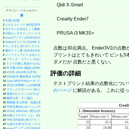
Qidi X-Smart
アマゾン・ベストセラー
本
Creality Ender7
永遠の記憶
1
ビビビコミック 創刊記念号 ([実用品])
2
ポケモン公式ぜんこく図鑑 1996-2026
3
PRUSA i3 MK3S+
日経エンタテインメント! 2026年 9 月号増刊【表紙：EBiDAN】
4
anan(アンアン)2026/08/19号 No.2507[愛とSEX／寺西拓人]
5
Safari(サファリ) 2026年 10 月号増刊 Special Edition [COVER:平野紫耀]
6
キングダム 80 (ヤングジャンプコミックス)
7
点数は30点満点。 Ender3V2の
週刊ファミ通 2026年8月20・27日合併号 No.1959
8
プリントはとてもきれいで ピンも5本とも
メイドインアビス (15) (バンブーコミックス)
9
ブラック・ラグーン (14) (サンデーGXコミックス)
10
ダメだが 点数だと悪くない。
１００日後に英語がものになる１日１０分 ネイティブ英語書き写し
11
甲子園 2026 [雑誌] (AERA増刊)
12
評価の詳細
VOCE (2026年10月号)
13
日向坂46 藤嶌果歩 1st写真集 果実の歩幅
14
Casa BRUTUS(カーサ ブルータス) 2026年 9月号[もっと学べる！動物園と水族館]
15
テストプリント結果の点数化につい
月刊少女野崎くん(18)特装版 セレクト小冊子「堀と鹿島編」付き (SEコミックスプレミアム)
16
ブラッククローバー 38 (ジャンプコミックス)
のページ
に解説がある。 これに従
17
薬屋のひとりごと(17) (ビッグガンガンコミックス)
18
幽冥の岸 十二国記
19
拳闘魂 井上尚弥・拓真の闘い (講談社+α新書 907-1A)
20
宇宙兄弟(46) (モーニングKC)
21
VOCE SPECIAL 増刊 (2026年10月号)
22
白鳥とコウモリ（上） (幻冬舎文庫)
23
THE BAND(5) (KCデラックス)
24
九条の大罪 (17) (ビッグコミックス)
25
anan(アンアン)2026/09/02号 No.2509増刊 スペシャルエディション[ちいかわ]
26