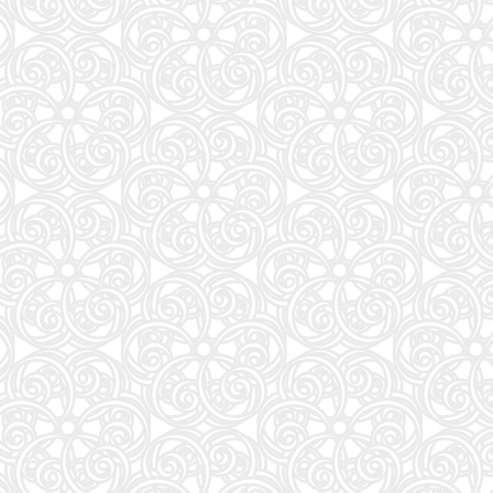
57
アンダーニンジャ(18) (ヤングマガジンKC)
58
Numero TOKYO 2026年10月号増刊（表紙／Number_i）
59
地球の歩き方 スター・ウォーズ
60
もっと！ となりの小さいおじさん～大切なことのほぼ9割は手のひらサイズに教わった 2～
61
VOCE SPECIAL (2026年10月号)
62
だいじ だいじ どーこだ？
63
anan(アンアン)2026/09/16号 No.2511増刊 スペシャルエディション[モテコスメ大賞／小田
64
NYLON JAPAN(ナイロン ジャパン) 2026年 10月号 [雑誌] 【W表紙：ハン（Stray Kids）】
65
山と食欲と私 ２１ (バンチコミックス)
66
HUNTER×HUNTER 39 (ジャンプコミックス)
67
FRIDAY (2026年08月28日号)
68
日本経済の勝算〜なぜ今、世界が日本に注目するのか〜
69
［増補改訂版］TOEIC L&R TEST 出る単特急 金のフレーズ (TOEIC TEST 特急シリーズ)
70
公式TOEIC Listening & Reading 問題集 12
71
おいしい！イラストレッスン クレパスで描きました
72
装苑 2026年 9月号
73
継体天皇-六世紀に現れた世襲王権の「始祖王」 (中公新書 2910)
74
mini（ミニ）2026年9月号
75
中学英語をもう一度ひとつひとつわかりやすく。改訂版
76
sweet（スウィート）2026年10月号増刊【表紙：本田響矢】
77
美的10月号増刊
78
逃げ上手の若君 26 (ジャンプコミックス)
79
最強ジャンプ (9月号)
80
くもんの夏休みドリル小学1年生
81
魔女と傭兵(9) (KCデラックス)
82
あかね噺 23 (ジャンプコミックス)
83
MOE (モエ) 2026年9月号 [雑誌]（巻頭特集 「ちいかわ」と心に寄り添うキャラクターた
84
トスカーナのワイナリーに嫁いで学んだ マンマのイタリア料理レシピ
85
Tarzan(ターザン) 2026年08月27日号 No.931号 [自律神経ゆったりメンテナンス術]
86