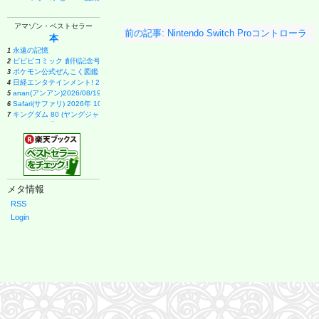
アマゾン・ベストセラー
前の記事: Nintendo Switch Proコントローラ
本
修理 2
永遠の記憶
1
ビビビコミック 創刊記念号 ([実用品])
2
ポケモン公式ぜんこく図鑑 1996-2026
3
日経エンタテインメント! 2026年 9 月号増刊【表紙：EBiDAN】
4
anan(アンアン)2026/08/19号 No.2507[愛とSEX／寺西拓人]
5
Safari(サファリ) 2026年 10 月号増刊 Special Edition [COVER:平野紫耀]
6
キングダム 80 (ヤングジャンプコミックス)
7
週刊ファミ通 2026年8月20・27日合併号 No.1959
8
メイドインアビス (15) (バンブーコミックス)
9
ブラック・ラグーン (14) (サンデーGXコミックス)
10
１００日後に英語がものになる１日１０分 ネイティブ英語書き写し
11
甲子園 2026 [雑誌] (AERA増刊)
12
VOCE (2026年10月号)
13
メタ情報
日向坂46 藤嶌果歩 1st写真集 果実の歩幅
14
Casa BRUTUS(カーサ ブルータス) 2026年 9月号[もっと学べる！動物園と水族館]
15
RSS
月刊少女野崎くん(18)特装版 セレクト小冊子「堀と鹿島編」付き (SEコミックスプレミアム)
16
Login
ブラッククローバー 38 (ジャンプコミックス)
17
薬屋のひとりごと(17) (ビッグガンガンコミックス)
18
幽冥の岸 十二国記
19
拳闘魂 井上尚弥・拓真の闘い (講談社+α新書 907-1A)
20
宇宙兄弟(46) (モーニングKC)
21
VOCE SPECIAL 増刊 (2026年10月号)
22
白鳥とコウモリ（上） (幻冬舎文庫)
23
THE BAND(5) (KCデラックス)
24
九条の大罪 (17) (ビッグコミックス)
25
anan(アンアン)2026/09/02号 No.2509増刊 スペシャルエディション[ちいかわ]
26