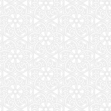
週刊プレイボーイ (34・35号)
87
夏帆 The Tale of KAHO
88
大岩のいちばんはじめの英文法【超基礎文法編】 (東進ブックス 名人の授業シリーズ)
89
魔法少女リリカルなのはEXCEEDS(3) (シリウスKC)
90
灰宮先輩は怖くてかわいい(3) (ガンガンコミックスUP!)
91
タッチペンで音が聞ける!はじめてずかん1000 英語つき ([バラエティ])
92
キネマ旬報: キネマ旬報NEXT Vol.72 (09号増刊)
93
ナミヤ雑貨店の奇蹟 (角川文庫)
94
部下としてのAI 世界一流エンジニアの進化術
95
「日経平均10万円」時代に備えろ (日経ビジネス人文庫)
96