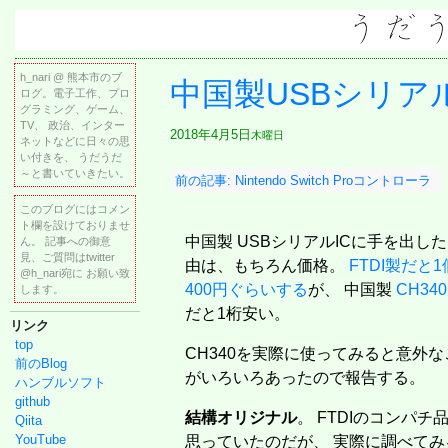
h_nari @ 熊本市のブ
中国製USBシリア
ログ。電子工作、プロ
グラミング、ゲーム、
TV、 政治、インター
2018年4月5日
木曜日
ネットなどに日々の思
い付きを、 うだうだ
～と書いていきたい。
前の記事: Nintendo Switch Proコントローラ
修理 2
このブログにはコメン
ト欄を設けておりませ
中国製 USBシリアルICに手を出した
ん。 記事への御意
見、ご質問はtwitter
由は、もちろん価格。
FTDI製だと1
@h_nari宛に お願い致
400円ぐらいする
が、 中国製
CH340
します。
だと1桁安い。
リンク
top
CH340を実際に使ってみると意外な
前のBlog
がいろいろあったので報告する。
ハンブルソフト
github
結構オリジナル
。 FTDIのコンパチ
Qiita
YouTube
思っていたのだが、 実際に調べてみ