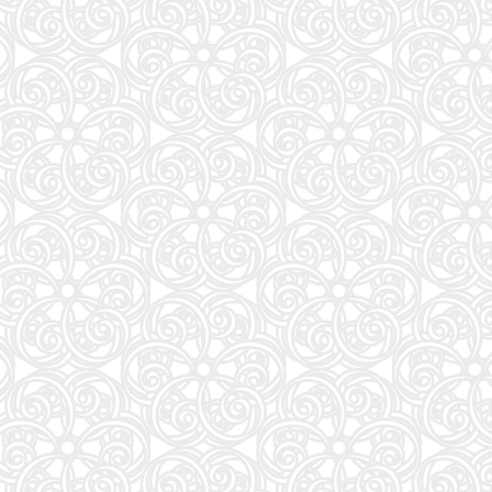
ONE PIECE 115 (ジャンプコミックス)
27
モデルプレスカウントダウンマガジン vol.13 (TVガイドMOOK)
28
異世界居酒屋「のぶ」 (22) (角川コミックス・エース)
29
白鳥とコウモリ（下） (幻冬舎文庫)
30
J-GENERATION 2026年9月号【まるごと1冊大特集!!】Snow Man CORE
31
はなコミ! ~となりにアイドル~
32
信じていた仲間達にダンジョン奥地で殺されかけたがギフト『無限ガチャ』でレベル9999の仲間達
33
くまのプーさん 楽しい刺しゅう 全国版(1) 2026年 8/19 号 [雑誌]
34
CanCam(キャンキャン) 2026年9月号 特別版【表紙：ACEes】
35
Jリーグ選手名鑑2026/27 J1・J2・J3 エル・ゴラッソ特別編集
36
オレンジページ 2026年 10/17号増刊「Suicaのペンギンのぬいぐるみポーチ＆エコバッグ
37
J32 地球の歩き方 川崎市
38
杖と剣のウィストリア(16) (少年マガジンKC)
39
転生したら第七王子だったので、気ままに魔術を極めます(24) (KCデラックス)
40
SAKAMOTO DAYS 28 (ジャンプコミックス)
41
となりの小さいおじさん～大切なことのほぼ9割は手のひらサイズに教わった～
42
誰が為にか書く～東京から離れた山暮らし日記～
43
BURRN! (バーン) 2026年 9月号
44
【令和８年度】 いちばんやさしい ITパスポート 絶対合格の教科書＋出る順問題集
45
これが本当のSPI3だ! 2028年度版 【主要3方式〈テストセンター・ペーパーテスト・WEBテ
46
ダ・ヴィンチ 2026年10月号
47
ESSE (エッセ) 2026年9月号増刊（特装版）
48
日経エンタテインメント! 2026年 10 月号【表紙：佐久間大介】
49
FINEBOYS(ファインボーイズ) 2026年 09 月号 [37℃アソブ日の服！/正門良規]
51
信長協奏曲 (23) (ゲッサン少年サンデーコミックス)
52
自分の思いを言葉にする こどもアウトプット図鑑 (サンクチュアリ出版)
53
手紙 (文春文庫 ひ 13-6)
54
容疑者Xの献身 (文春文庫 ひ 13-7)
55
AERA (アエラ) 2026年 8/31 号【表紙：Kis-My-Ft2】 [雑誌]
56
80代になるとたいていボケるか死ぬ。70代は神様から与えられた特別な時間 (幻冬舎新書 803)