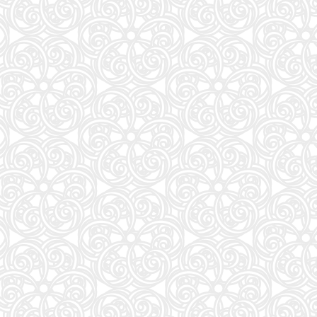
AERA (アエラ) 2026年 8/31 号 [雑誌]
27
Jリーグ選手名鑑2026/27 J1・J2・J3 エル・ゴラッソ特別編集
28
ONE PIECE 115 (ジャンプコミックス)
29
白鳥とコウモリ（上） (幻冬舎文庫)
30
ダ・ヴィンチ 2026年10月号
31
NYLON JAPAN(ナイロン ジャパン) 2026年 10月号 [雑誌] 【W表紙：ハン（Stray Kids）】
32
Numero TOKYO 2026年10月号増刊（表紙／Number_i）
33
BURRN! (バーン) 2026年 9月号
34
ESSE (エッセ) 2026年9月号増刊（特装版）
35
白鳥とコウモリ（下） (幻冬舎文庫)
36
自分の思いを言葉にする こどもアウトプット図鑑 (サンクチュアリ出版)
37
地球の歩き方 スター・ウォーズ
38
FINEBOYS(ファインボーイズ) 2026年 09 月号 [37℃アソブ日の服！/正門良規]
39
J-GENERATION 2026年9月号【まるごと1冊大特集!!】Snow Man CORE
40
THE BAND(5) (KCデラックス)
41
最強ジャンプ (9月号)
42
くまのプーさん 楽しい刺しゅう 全国版(1) 2026年 8/19 号 [雑誌]
43
【令和８年度】 いちばんやさしい ITパスポート 絶対合格の教科書＋出る順問題集
44
これが本当のSPI3だ! 2028年度版 【主要3方式〈テストセンター・ペーパーテスト・WEBテ
45
美的10月号増刊
46
J32 地球の歩き方 川崎市
47
容疑者Xの献身 (文春文庫 ひ 13-7)
51
mini（ミニ）2026年9月号
52
おいしい！イラストレッスン クレパスで描きました
53
くもんの夏休みドリル小学1年生
54
キネマ旬報: キネマ旬報NEXT Vol.72 (09号増刊)
55
だいじ だいじ どーこだ？
56
となりの小さいおじさん～大切なことのほぼ9割は手のひらサイズに教わった～
57
スター・ウォーズ／マンダロリアン公式ビジュアルガイド
58
あかね噺 23 (ジャンプコミックス)