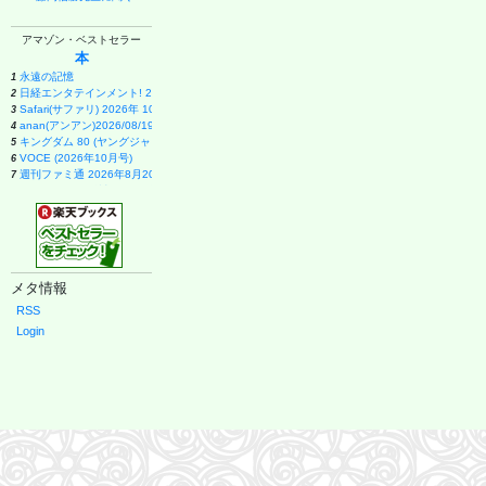
アマゾン・ベストセラー
本
永遠の記憶
1
日経エンタテインメント! 2026年 9 月号増刊【表紙：EBiDAN】
2
Safari(サファリ) 2026年 10 月号増刊 Special Edition [COVER:平野紫耀]
3
anan(アンアン)2026/08/19号 No.2507[愛とSEX／寺西拓人]
4
キングダム 80 (ヤングジャンプコミックス)
5
VOCE (2026年10月号)
6
週刊ファミ通 2026年8月20・27日合併号 No.1959
7
甲子園 2026 [雑誌] (AERA増刊)
8
ポケモン公式ぜんこく図鑑 1996-2026
9
メイドインアビス (15) (バンブーコミックス)
10
ブラック・ラグーン (14) (サンデーGXコミックス)
11
日向坂46 藤嶌果歩 1st写真集 果実の歩幅
12
幽冥の岸 十二国記
13
メタ情報
月刊少女野崎くん(18)特装版 セレクト小冊子「堀と鹿島編」付き (SEコミックスプレミアム)
14
ブラッククローバー 38 (ジャンプコミックス)
15
RSS
薬屋のひとりごと(17) (ビッグガンガンコミックス)
16
Login
VOCE SPECIAL 増刊 (2026年10月号)
17
１００日後に英語がものになる１日１０分 ネイティブ英語書き写し
18
宇宙兄弟(46) (モーニングKC)
19
日経エンタテインメント! 2026年 10 月号【表紙：佐久間大介】
20
九条の大罪 (17) (ビッグコミックス)
21
VOCE SPECIAL (2026年10月号)
22
anan(アンアン)2026/09/02号 No.2509増刊 スペシャルエディション[ちいかわ]
23
異世界居酒屋「のぶ」 (22) (角川コミックス・エース)
24
誰が為にか書く～東京から離れた山暮らし日記～
25
SAKAMOTO DAYS 28 (ジャンプコミックス)
26