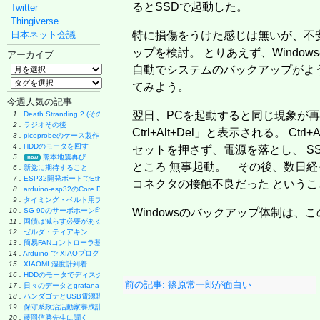
るとSSDで起動した。
Twitter
Thingiverse
日本ネット会議
特に損傷をうけた感じは無いが、不安に
ップを検討。 とりあえず、Windo
アーカイブ
自動でシステムのバックアップがよ
てみよう。
今週人気の記事
翌日、PCを起動すると同じ現象が再発。 「A dis
1 .
Death Stranding 2 (その後)
2 .
ラジオその後
Ctrl+Alt+Del」と表示される。 Ct
3 .
picoprobeのケース製作
4 .
HDDのモータを回す
セットを押さず、電源を落とし、 S
5 .
熊本地震再び
new
ところ 無事起動。 その後、数日経
6 .
新党に期待すること
7 .
ESP32開発ボードでEthernet実験
コネクタの接触不良だった という
8 .
arduino-esp32のCore Debug Level
9 .
タイミング・ベルト用プーリーの製作
10 .
SG-90のサーボホーン印刷
Windowsのバックアップ体制は、
11 .
国債は減らす必要があるのか
12 .
ゼルダ・ティアキン
13 .
簡易FANコントローラ基板
14 .
Arduino で XIAOプログラミング
15 .
XIAOMI 湿度計到着
16 .
HDDのモータでディスク・グラインダー製作
前の記事: 篠原常一郎が面白い
17 .
日々のデータとgrafana
18 .
ハンダゴテとUSB電源購入
19 .
保守系政治活動家養成計画
20 .
藤岡信勝先生に聞く