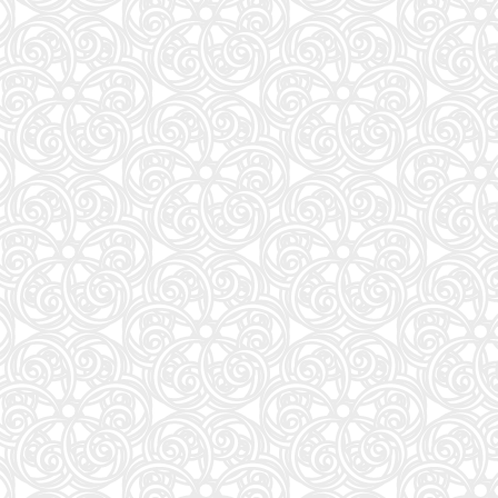
大学入試問題集 関正生の英文法ポラリス[1 標準レベル]
89
高校野球マガジンvol.28 甲子園2026夏完全ガイド（週刊ベースボール9/3号増刊）
90
大岩のいちばんはじめの英文法【超基礎文法編】 (東進ブックス 名人の授業シリーズ)
91
CanCam(キャンキャン) 2026年9月号 特別版【表紙：ACEes】
92
2026/27J1&J2&J3選手名鑑 (NSK MOOK)
93
80代になるとたいていボケるか死ぬ。70代は神様から与えられた特別な時間 (幻冬舎新書 803)
94
なぜ、あの人のがんは消えたのか？80人のがんサバイバーと355の科学論文が示す新しい選択
95
関正生のThe Rules 英語長文問題集2入試標準 (大学入試)
96
美しく正しい字が書けるペン字練習帳
97