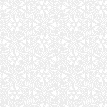
59
装苑 2026年 9月号
60
HUNTER×HUNTER 39 (ジャンプコミックス)
61
アンダーニンジャ(18) (ヤングマガジンKC)
62
もっと！ となりの小さいおじさん～大切なことのほぼ9割は手のひらサイズに教わった 2～
63
AERA (アエラ) 2026年 8/10-8/17 合併号【表紙：THE ALFEE】 [雑誌]
64
逃げ上手の若君 26 (ジャンプコミックス)
65
［増補改訂版］TOEIC L&R TEST 出る単特急 金のフレーズ (TOEIC TEST 特急シリーズ)
66
MOE (モエ) 2026年9月号 [雑誌]（巻頭特集 「ちいかわ」と心に寄り添うキャラクターた
67
ナミヤ雑貨店の奇蹟 (角川文庫)
68
週刊プレイボーイ (33号)
69
信じていた仲間達にダンジョン奥地で殺されかけたがギフト『無限ガチャ』でレベル9999の仲間達
70
夏帆 The Tale of KAHO
71
中学英語をもう一度ひとつひとつわかりやすく。改訂版
72
タッチペンで音が聞ける!はじめてずかん1000 英語つき ([バラエティ])
73
公式TOEIC Listening & Reading 問題集 12
74
北極星 僕たちはどう働くか
75
覚悟の磨き方 超訳 吉田松陰 (サンクチュアリ出版)
76
杖と剣のウィストリア(16) (少年マガジンKC)
77
美的スペシャル10月号
78
Casa BRUTUS(カーサ ブルータス) 2026年 9月号[もっと学べる！動物園と水族館]
79
山と食欲と私 ２１ (バンチコミックス)
80
sweet（スウィート）2026年10月号増刊【表紙：本田響矢】
81
日本経済の勝算〜なぜ今、世界が日本に注目するのか〜
82
日経エンタテインメント! 2026年 9 月号【表紙：SUPER EIGHT】
83
手紙 (文春文庫 ひ 13-6)
84
部下としてのAI 世界一流エンジニアの進化術
85
ブルーアーカイブ オフィシャルアートワークス4
86
フェルメールぴあ (ぴあMOOK)
87
anan(アンアン)2026/08/26号 No.2508[睡眠の技術。／ふぉ～ゆ～]
88