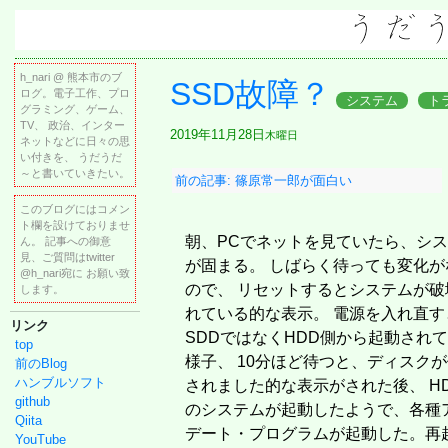
h_nari @ 熊本市のブ
SSD故障？
ログ。電子工作、プロ
システム
ト
グラミング、ゲーム、
TV、 政治、インター
2019年11月28日
木曜日
ネットなどに日々の思
い付きを、 うだうだ
～と書いていきたい。
前の記事: 篠原常一郎が面白い
このブログにはコメン
ト欄を設けておりませ
朝、PCでネットを見ていたら、シ
ん。 記事への御意
見、ご質問はtwitter
が固まる。 しばらく待っても変化が
@h_nari宛に お願い致
ので、 リセットするとシステムが破
します。
れている的な表示。 電源を入れ直す
リンク
SDDではなくHDD側から起動され
top
様子、 10分ほど待つと、ディスク
前のBlog
ハンブルソフト
されました的な表示がされた後、 H
github
のシステムが起動したようで、各種
Qiita
デート・プログラムが起動した。再
YouTube