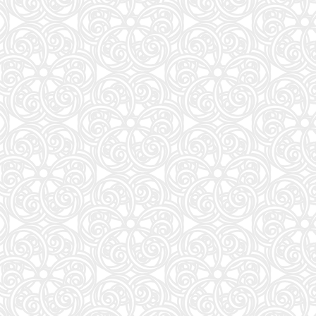
57
アンダーニンジャ(18) (ヤングマガジンKC)
58
Numero TOKYO 2026年10月号増刊（表紙／Number_i）
59
地球の歩き方 スター・ウォーズ
60
もっと！ となりの小さいおじさん～大切なことのほぼ9割は手のひらサイズに教わった 2～
61
VOCE SPECIAL (2026年10月号)
62
だいじ だいじ どーこだ？
63
anan(アンアン)2026/09/16号 No.2511増刊 スペシャルエディション[モテコスメ大賞／小田
64
NYLON JAPAN(ナイロン ジャパン) 2026年 10月号 [雑誌] 【W表紙：ハン（Stray Kids）】
65
山と食欲と私 ２１ (バンチコミックス)
66
HUNTER×HUNTER 39 (ジャンプコミックス)
67
FRIDAY (2026年08月28日号)
68
日本経済の勝算〜なぜ今、世界が日本に注目するのか〜
69
［増補改訂版］TOEIC L&R TEST 出る単特急 金のフレーズ (TOEIC TEST 特急シリーズ)
70
公式TOEIC Listening & Reading 問題集 12
71
おいしい！イラストレッスン クレパスで描きました
72
装苑 2026年 9月号
73
継体天皇-六世紀に現れた世襲王権の「始祖王」 (中公新書 2910)
74
mini（ミニ）2026年9月号
75
中学英語をもう一度ひとつひとつわかりやすく。改訂版
76
sweet（スウィート）2026年10月号増刊【表紙：本田響矢】
77
美的10月号増刊
78
逃げ上手の若君 26 (ジャンプコミックス)
79
最強ジャンプ (9月号)
80
くもんの夏休みドリル小学1年生
81
魔女と傭兵(9) (KCデラックス)
82
あかね噺 23 (ジャンプコミックス)
83
MOE (モエ) 2026年9月号 [雑誌]（巻頭特集 「ちいかわ」と心に寄り添うキャラクターた
84
トスカーナのワイナリーに嫁いで学んだ マンマのイタリア料理レシピ
85
Tarzan(ターザン) 2026年08月27日号 No.931号 [自律神経ゆったりメンテナンス術]
86