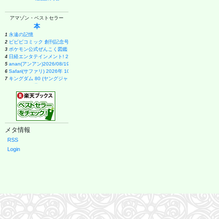
アマゾン・ベストセラー
本
永遠の記憶
1
ビビビコミック 創刊記念号 ([実用品])
2
ポケモン公式ぜんこく図鑑 1996-2026
3
日経エンタテインメント! 2026年 9 月号増刊【表紙：EBiDAN】
4
anan(アンアン)2026/08/19号 No.2507[愛とSEX／寺西拓人]
5
Safari(サファリ) 2026年 10 月号増刊 Special Edition [COVER:平野紫耀]
6
キングダム 80 (ヤングジャンプコミックス)
7
週刊ファミ通 2026年8月20・27日合併号 No.1959
8
メイドインアビス (15) (バンブーコミックス)
9
ブラック・ラグーン (14) (サンデーGXコミックス)
10
１００日後に英語がものになる１日１０分 ネイティブ英語書き写し
11
甲子園 2026 [雑誌] (AERA増刊)
12
VOCE (2026年10月号)
13
メタ情報
日向坂46 藤嶌果歩 1st写真集 果実の歩幅
14
Casa BRUTUS(カーサ ブルータス) 2026年 9月号[もっと学べる！動物園と水族館]
15
RSS
月刊少女野崎くん(18)特装版 セレクト小冊子「堀と鹿島編」付き (SEコミックスプレミアム)
16
Login
ブラッククローバー 38 (ジャンプコミックス)
17
薬屋のひとりごと(17) (ビッグガンガンコミックス)
18
幽冥の岸 十二国記
19
拳闘魂 井上尚弥・拓真の闘い (講談社+α新書 907-1A)
20
宇宙兄弟(46) (モーニングKC)
21
VOCE SPECIAL 増刊 (2026年10月号)
22
白鳥とコウモリ（上） (幻冬舎文庫)
23
THE BAND(5) (KCデラックス)
24
九条の大罪 (17) (ビッグコミックス)
25
anan(アンアン)2026/09/02号 No.2509増刊 スペシャルエディション[ちいかわ]
26