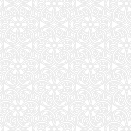
週刊プレイボーイ (34・35号)
87
夏帆 The Tale of KAHO
88
大岩のいちばんはじめの英文法【超基礎文法編】 (東進ブックス 名人の授業シリーズ)
89
魔法少女リリカルなのはEXCEEDS(3) (シリウスKC)
90
灰宮先輩は怖くてかわいい(3) (ガンガンコミックスUP!)
91
タッチペンで音が聞ける!はじめてずかん1000 英語つき ([バラエティ])
92
キネマ旬報: キネマ旬報NEXT Vol.72 (09号増刊)
93
ナミヤ雑貨店の奇蹟 (角川文庫)
94
部下としてのAI 世界一流エンジニアの進化術
95
「日経平均10万円」時代に備えろ (日経ビジネス人文庫)
96