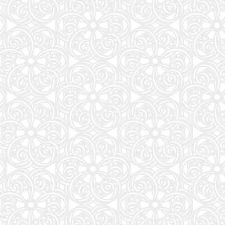
ONE PIECE 115 (ジャンプコミックス)
27
モデルプレスカウントダウンマガジン vol.13 (TVガイドMOOK)
28
異世界居酒屋「のぶ」 (22) (角川コミックス・エース)
29
白鳥とコウモリ（下） (幻冬舎文庫)
30
J-GENERATION 2026年9月号【まるごと1冊大特集!!】Snow Man CORE
31
はなコミ! ~となりにアイドル~
32
信じていた仲間達にダンジョン奥地で殺されかけたがギフト『無限ガチャ』でレベル9999の仲間達
33
くまのプーさん 楽しい刺しゅう 全国版(1) 2026年 8/19 号 [雑誌]
34
CanCam(キャンキャン) 2026年9月号 特別版【表紙：ACEes】
35
Jリーグ選手名鑑2026/27 J1・J2・J3 エル・ゴラッソ特別編集
36
オレンジページ 2026年 10/17号増刊「Suicaのペンギンのぬいぐるみポーチ＆エコバッグ
37
J32 地球の歩き方 川崎市
38
杖と剣のウィストリア(16) (少年マガジンKC)
39
転生したら第七王子だったので、気ままに魔術を極めます(24) (KCデラックス)
40
SAKAMOTO DAYS 28 (ジャンプコミックス)
41
となりの小さいおじさん～大切なことのほぼ9割は手のひらサイズに教わった～
42
誰が為にか書く～東京から離れた山暮らし日記～
43
BURRN! (バーン) 2026年 9月号
44
【令和８年度】 いちばんやさしい ITパスポート 絶対合格の教科書＋出る順問題集
45
これが本当のSPI3だ! 2028年度版 【主要3方式〈テストセンター・ペーパーテスト・WEBテ
46
ダ・ヴィンチ 2026年10月号
47
ESSE (エッセ) 2026年9月号増刊（特装版）
48
日経エンタテインメント! 2026年 10 月号【表紙：佐久間大介】
49
FINEBOYS(ファインボーイズ) 2026年 09 月号 [37℃アソブ日の服！/正門良規]
51
信長協奏曲 (23) (ゲッサン少年サンデーコミックス)
52
自分の思いを言葉にする こどもアウトプット図鑑 (サンクチュアリ出版)
53
手紙 (文春文庫 ひ 13-6)
54
容疑者Xの献身 (文春文庫 ひ 13-7)
55
AERA (アエラ) 2026年 8/31 号【表紙：Kis-My-Ft2】 [雑誌]
56
80代になるとたいていボケるか死ぬ。70代は神様から与えられた特別な時間 (幻冬舎新書 803)