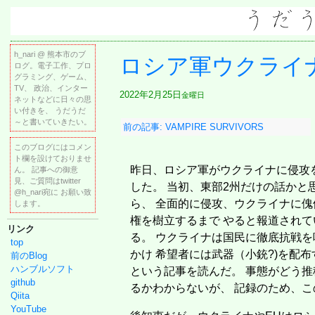
h_nari @ 熊本市のブ
ロシア軍ウクライ
ログ。電子工作、プロ
グラミング、ゲーム、
TV、 政治、インター
2022年2月25日
金曜日
ネットなどに日々の思
い付きを、 うだうだ
～と書いていきたい。
前の記事: VAMPIRE SURVIVORS
このブログにはコメン
ト欄を設けておりませ
昨日、ロシア軍がウクライナに侵攻
ん。 記事への御意
見、ご質問はtwitter
した。 当初、東部2州だけの話かと
@h_nari宛に お願い致
ら、 全面的に侵攻、ウクライナに傀
します。
権を樹立するまで やると報道されて
リンク
る。 ウクライナは国民に徹底抗戦を
top
かけ 希望者には武器（小銃?)を配布
前のBlog
ハンブルソフト
という記事を読んだ。 事態がどう推
github
るかわからないが、 記録のため、
Qiita
YouTube