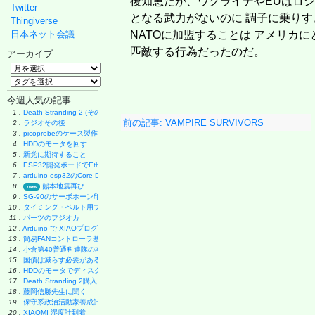
後知恵だが、ウクライナやEUはロシ
Twitter
となる武力がないのに 調子に乗りす
Thingiverse
日本ネット会議
NATOに加盟することは アメリカ
匹敵する行為だったのだ。
アーカイブ
今週人気の記事
1 .
Death Stranding 2 (その後)
前の記事: VAMPIRE SURVIVORS
2 .
ラジオその後
3 .
picoprobeのケース製作
4 .
HDDのモータを回す
5 .
新党に期待すること
6 .
ESP32開発ボードでEthernet実験
7 .
arduino-esp32のCore Debug Level
8 .
熊本地震再び
new
9 .
SG-90のサーボホーン印刷
10 .
タイミング・ベルト用プーリーの製作
11 .
パーツのフジオカ
12 .
Arduino で XIAOプログラミング
13 .
簡易FANコントローラ基板
14 .
小倉第40普通科連隊の本
15 .
国債は減らす必要があるのか
16 .
HDDのモータでディスク・グラインダー製作
17 .
Death Stranding 2購入
18 .
藤岡信勝先生に聞く
19 .
保守系政治活動家養成計画
20 .
XIAOMI 湿度計到着