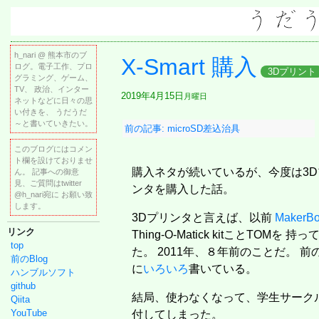
h_nari @ 熊本市のブ
X-Smart 購入
ログ。電子工作、プロ
3Dプリント
グラミング、ゲーム、
TV、 政治、インター
2019年4月15日
月曜日
ネットなどに日々の思
い付きを、 うだうだ
～と書いていきたい。
前の記事: microSD差込治具
このブログにはコメン
ト欄を設けておりませ
購入ネタが続いているが、今度は3D
ん。 記事への御意
見、ご質問はtwitter
ンタを購入した話。
@h_nari宛に お願い致
します。
3Dプリンタと言えば、以前
MakerB
リンク
Thing-O-Matick kitことTOMを 持っ
top
た。 2011年、８年前のことだ。 前の
前のBlog
に
いろいろ
書いている。
ハンブルソフト
github
結局、使わなくなって、学生サーク
Qiita
YouTube
付してしまった。