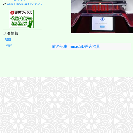
ONE PIECE 115 (ジャンプコミックス)
27
モデルプレスカウントダウンマガジン vol.13 (TVガイドMOOK)
28
異世界居酒屋「のぶ」 (22) (角川コミックス・エース)
29
白鳥とコウモリ（下） (幻冬舎文庫)
30
J-GENERATION 2026年9月号【まるごと1冊大特集!!】Snow Man CORE
31
はなコミ! ~となりにアイドル~
32
信じていた仲間達にダンジョン奥地で殺されかけたがギフト『無限ガチャ』でレベル9999の仲間達
33
メタ情報
くまのプーさん 楽しい刺しゅう 全国版(1) 2026年 8/19 号 [雑誌]
34
RSS
CanCam(キャンキャン) 2026年9月号 特別版【表紙：ACEes】
35
Jリーグ選手名鑑2026/27 J1・J2・J3 エル・ゴラッソ特別編集
36
Login
前の記事: microSD差込治具
オレンジページ 2026年 10/17号増刊「Suicaのペンギンのぬいぐるみポーチ＆エコバッグ
37
J32 地球の歩き方 川崎市
38
杖と剣のウィストリア(16) (少年マガジンKC)
39
転生したら第七王子だったので、気ままに魔術を極めます(24) (KCデラックス)
40
SAKAMOTO DAYS 28 (ジャンプコミックス)
41
となりの小さいおじさん～大切なことのほぼ9割は手のひらサイズに教わった～
42
誰が為にか書く～東京から離れた山暮らし日記～
43
BURRN! (バーン) 2026年 9月号
44
【令和８年度】 いちばんやさしい ITパスポート 絶対合格の教科書＋出る順問題集
45
これが本当のSPI3だ! 2028年度版 【主要3方式〈テストセンター・ペーパーテスト・WEBテ
46
ダ・ヴィンチ 2026年10月号
47
ESSE (エッセ) 2026年9月号増刊（特装版）
48
日経エンタテインメント! 2026年 10 月号【表紙：佐久間大介】
49
FINEBOYS(ファインボーイズ) 2026年 09 月号 [37℃アソブ日の服！/正門良規]
51
信長協奏曲 (23) (ゲッサン少年サンデーコミックス)
52
自分の思いを言葉にする こどもアウトプット図鑑 (サンクチュアリ出版)
53
手紙 (文春文庫 ひ 13-6)
54
容疑者Xの献身 (文春文庫 ひ 13-7)
55
AERA (アエラ) 2026年 8/31 号【表紙：Kis-My-Ft2】 [雑誌]
56
80代になるとたいていボケるか死ぬ。70代は神様から与えられた特別な時間 (幻冬舎新書 803)