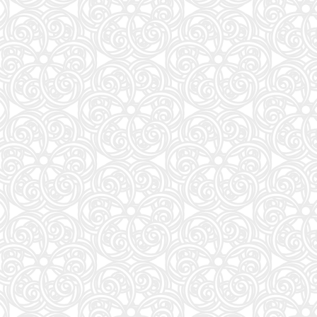
週刊プレイボーイ (34・35号)
87
夏帆 The Tale of KAHO
88
大岩のいちばんはじめの英文法【超基礎文法編】 (東進ブックス 名人の授業シリーズ)
89
魔法少女リリカルなのはEXCEEDS(3) (シリウスKC)
90
灰宮先輩は怖くてかわいい(3) (ガンガンコミックスUP!)
91
タッチペンで音が聞ける!はじめてずかん1000 英語つき ([バラエティ])
92
キネマ旬報: キネマ旬報NEXT Vol.72 (09号増刊)
93
ナミヤ雑貨店の奇蹟 (角川文庫)
94
部下としてのAI 世界一流エンジニアの進化術
95
「日経平均10万円」時代に備えろ (日経ビジネス人文庫)
96