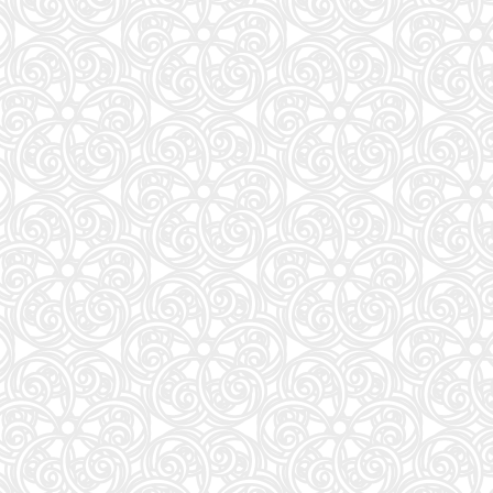
57
アンダーニンジャ(18) (ヤングマガジンKC)
58
Numero TOKYO 2026年10月号増刊（表紙／Number_i）
59
地球の歩き方 スター・ウォーズ
60
もっと！ となりの小さいおじさん～大切なことのほぼ9割は手のひらサイズに教わった 2～
61
VOCE SPECIAL (2026年10月号)
62
だいじ だいじ どーこだ？
63
anan(アンアン)2026/09/16号 No.2511増刊 スペシャルエディション[モテコスメ大賞／小田
64
NYLON JAPAN(ナイロン ジャパン) 2026年 10月号 [雑誌] 【W表紙：ハン（Stray Kids）】
65
山と食欲と私 ２１ (バンチコミックス)
66
HUNTER×HUNTER 39 (ジャンプコミックス)
67
FRIDAY (2026年08月28日号)
68
日本経済の勝算〜なぜ今、世界が日本に注目するのか〜
69
［増補改訂版］TOEIC L&R TEST 出る単特急 金のフレーズ (TOEIC TEST 特急シリーズ)
70
公式TOEIC Listening & Reading 問題集 12
71
おいしい！イラストレッスン クレパスで描きました
72
装苑 2026年 9月号
73
継体天皇-六世紀に現れた世襲王権の「始祖王」 (中公新書 2910)
74
mini（ミニ）2026年9月号
75
中学英語をもう一度ひとつひとつわかりやすく。改訂版
76
sweet（スウィート）2026年10月号増刊【表紙：本田響矢】
77
美的10月号増刊
78
逃げ上手の若君 26 (ジャンプコミックス)
79
最強ジャンプ (9月号)
80
くもんの夏休みドリル小学1年生
81
魔女と傭兵(9) (KCデラックス)
82
あかね噺 23 (ジャンプコミックス)
83
MOE (モエ) 2026年9月号 [雑誌]（巻頭特集 「ちいかわ」と心に寄り添うキャラクターた
84
トスカーナのワイナリーに嫁いで学んだ マンマのイタリア料理レシピ
85
Tarzan(ターザン) 2026年08月27日号 No.931号 [自律神経ゆったりメンテナンス術]
86