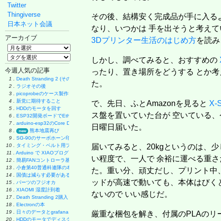
Twitter
Thingiverse
その後、結構安く完成品が手に入る
日本ネット会議
なり、いつかは 手を出そうと考えて
アーカイブ
3Dプリンター生活のはじめ方
を読み
しかし、調べてみると、おすすめの
今週人気の記事
ったり、置き場所をどうする とか
1 .
Death Stranding 2 (その後)
た。
2 .
ラジオその後
3 .
picoprobeのケース製作
4 .
新党に期待すること
で、先日、ふとAmazonを見ると
X-
5 .
HDDのモータを回す
ス盤を置いていた台が 空いている、
6 .
ESP32開発ボードでEthernet実験
7 .
arduino-esp32のCore Debug Level
日曜日届いた。
8 .
熊本地震再び
new
9 .
SG-90のサーボホーン印刷
10 .
タイミング・ベルト用プーリーの製作
届いてみると、20kgというのは、少
11 .
Arduino で XIAOプログラミング
い程度で、一人で 余裕に運べる重さ
12 .
簡易FANコントローラ基板
13 .
小倉第40普通科連隊の本
た。重い分、頑丈だし、プリント中、
14 .
国債は減らす必要があるのか
ッドが高速で動いても、本体はびく
15 .
パーツのフジオカ
16 .
XIAOMI 湿度計到着
ないので いい感じだ。
17 .
Death Stranding 2購入
18 .
Electronの本
19 .
日々のデータとgrafana
厳重な梱包を解き、付属のPLAのリ
20 .
HDDのモータでディスク・グラインダー製作