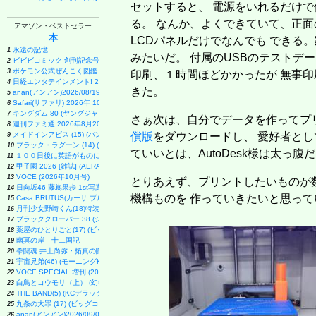
セットすると、 電源をいれるだけで
る。 なんか、よくできていて、正面
アマゾン・ベストセラー
本
LCDパネルだけでなんでも できる
永遠の記憶
1
みたいだ。 付属のUSBのテストデ
ビビビコミック 創刊記念号 ([実用品])
2
ポケモン公式ぜんこく図鑑 1996-2026
3
印刷、１時間ほどかかったが 無事印
日経エンタテインメント! 2026年 9 月号増刊【表紙：EBiDAN】
4
きた。
anan(アンアン)2026/08/19号 No.2507[愛とSEX／寺西拓人]
5
Safari(サファリ) 2026年 10 月号増刊 Special Edition [COVER:平野紫耀]
6
キングダム 80 (ヤングジャンプコミックス)
7
さぁ次は、自分でデータを作ってプ
週刊ファミ通 2026年8月20・27日合併号 No.1959
8
メイドインアビス (15) (バンブーコミックス)
償版
をダウンロードし、 愛好者とし
9
ブラック・ラグーン (14) (サンデーGXコミックス)
10
ていいとは、AutoDesk様は太っ腹
１００日後に英語がものになる１日１０分 ネイティブ英語書き写し
11
甲子園 2026 [雑誌] (AERA増刊)
12
VOCE (2026年10月号)
13
とりあえず、プリントしたいものが
日向坂46 藤嶌果歩 1st写真集 果実の歩幅
14
機構ものを 作っていきたいと思って
Casa BRUTUS(カーサ ブルータス) 2026年 9月号[もっと学べる！動物園と水族館]
15
月刊少女野崎くん(18)特装版 セレクト小冊子「堀と鹿島編」付き (SEコミックスプレミアム)
16
ブラッククローバー 38 (ジャンプコミックス)
17
薬屋のひとりごと(17) (ビッグガンガンコミックス)
18
幽冥の岸 十二国記
19
拳闘魂 井上尚弥・拓真の闘い (講談社+α新書 907-1A)
20
宇宙兄弟(46) (モーニングKC)
21
VOCE SPECIAL 増刊 (2026年10月号)
22
白鳥とコウモリ（上） (幻冬舎文庫)
23
THE BAND(5) (KCデラックス)
24
九条の大罪 (17) (ビッグコミックス)
25
anan(アンアン)2026/09/02号 No.2509増刊 スペシャルエディション[ちいかわ]
26