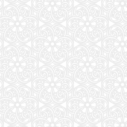
魔法少女リリカルなのはEXCEEDS(3) (シリウスKC)
88
Tarzan(ターザン) 2026年08月27日号 No.931号 [自律神経ゆったりメンテナンス術]
89
美的10月号増刊
90
装苑 2026年 9月号
91
夏帆 The Tale of KAHO
92
自分の思いを言葉にする こどもアウトプット図鑑 (サンクチュアリ出版)
93
だいじ だいじ どーこだ？
94
J-GENERATION 2026年9月号【まるごと1冊大特集!!】Snow Man CORE
95