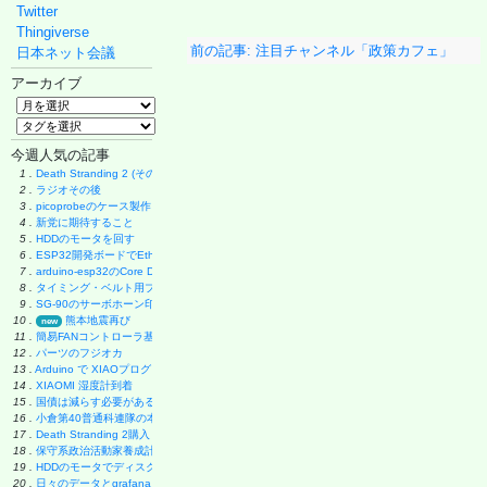
Twitter
Thingiverse
前の記事: 注目チャンネル「政策カフェ」
日本ネット会議
アーカイブ
今週人気の記事
1 .
Death Stranding 2 (その後)
2 .
ラジオその後
3 .
picoprobeのケース製作
4 .
新党に期待すること
5 .
HDDのモータを回す
6 .
ESP32開発ボードでEthernet実験
7 .
arduino-esp32のCore Debug Level
8 .
タイミング・ベルト用プーリーの製作
9 .
SG-90のサーボホーン印刷
10 .
熊本地震再び
new
11 .
簡易FANコントローラ基板
12 .
パーツのフジオカ
13 .
Arduino で XIAOプログラミング
14 .
XIAOMI 湿度計到着
15 .
国債は減らす必要があるのか
16 .
小倉第40普通科連隊の本
17 .
Death Stranding 2購入
18 .
保守系政治活動家養成計画
19 .
HDDのモータでディスク・グラインダー製作
20 .
日々のデータとgrafana