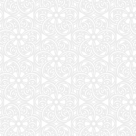
ブラッククローバー 38 (ジャンプコミックス)
27
THE BAND(5) (KCデラックス)
28
ONE PIECE 115 (ジャンプコミックス)
29
Jリーグ選手名鑑2026/27 J1・J2・J3 エル・ゴラッソ特別編集
30
白鳥とコウモリ（上） (幻冬舎文庫)
31
九条の大罪 (17) (ビッグコミックス)
32
anan(アンアン)2026/09/02号 No.2509増刊 スペシャルエディション[ちいかわ]
33
転生したら第七王子だったので、気ままに魔術を極めます(24) (KCデラックス)
34
信じていた仲間達にダンジョン奥地で殺されかけたがギフト『無限ガチャ』でレベル9999の仲間達
35
CanCam(キャンキャン) 2026年9月号 特別版【表紙：ACEes】
36
VOCE (2026年10月号)
37
白鳥とコウモリ（下） (幻冬舎文庫)
38
杖と剣のウィストリア(16) (少年マガジンKC)
39
FRIDAY (2026年08月28日号)
40
VOCE SPECIAL 増刊 (2026年10月号)
41
地球の歩き方 スター・ウォーズ
42
となりの小さいおじさん～大切なことのほぼ9割は手のひらサイズに教わった～
43
大人のおしゃれ手帖2026年9月号
44
週刊プレイボーイ (34・35号)
45
拳闘魂 井上尚弥・拓真の闘い (講談社+α新書 907-1A)
46
容疑者Xの献身 (文春文庫 ひ 13-7)
47
80代になるとたいていボケるか死ぬ。70代は神様から与えられた特別な時間 (幻冬舎新書 803)
48
BARFOUT! SPECIAL EDITION EARLY AUTUMN 2026 / TIME TRAVEL 岩本 照（Snow Man
51
異世界居酒屋「のぶ」 (22) (角川コミックス・エース)
52
信長協奏曲 (23) (ゲッサン少年サンデーコミックス)
53
ハヤブサ消防団 森へつづく道
54
これが本当のSPI3だ! 2028年度版 【主要3方式〈テストセンター・ペーパーテスト・WEBテ
55
大人のおしゃれ手帖2026年9月号増刊
56
【令和８年度】 いちばんやさしい ITパスポート 絶対合格の教科書＋出る順問題集
57
継体天皇-六世紀に現れた世襲王権の「始祖王」 (中公新書 2910)