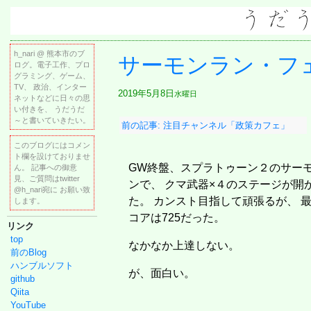
h_nari @ 熊本市のブ
サーモンラン・フ
ログ。電子工作、プロ
グラミング、ゲーム、
TV、 政治、インター
2019年5月8日
水曜日
ネットなどに日々の思
い付きを、 うだうだ
～と書いていきたい。
前の記事: 注目チャンネル「政策カフェ」
このブログにはコメン
ト欄を設けておりませ
GW終盤、スプラトゥーン２のサー
ん。 記事への御意
見、ご質問はtwitter
ンで、 クマ武器×４のステージが開
@h_nari宛に お願い致
た。 カンスト目指して頑張るが、 
します。
コアは725だった。
リンク
top
なかなか上達しない。
前のBlog
ハンブルソフト
が、面白い。
github
Qiita
YouTube