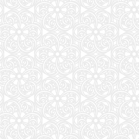
58
J32 地球の歩き方 川崎市
59
もっと！ となりの小さいおじさん～大切なことのほぼ9割は手のひらサイズに教わった 2～
60
FINEBOYS(ファインボーイズ) 2026年 09 月号 [37℃アソブ日の服！/正門良規]
61
手紙 (文春文庫 ひ 13-6)
62
おいしい！イラストレッスン クレパスで描きました
63
SAKAMOTO DAYS 28 (ジャンプコミックス)
64
ソードアート・オンライン マテリアル1 シュガーリィ・デイズ (電撃文庫)
65
GLOW（グロー）2026年8月・9月合併号
66
Safari(サファリ) 2026年 10 月号 [COVER:グレン・パウエル]
67
HUNTER×HUNTER 39 (ジャンプコミックス)
68
公式TOEIC Listening & Reading 問題集 12
69
アオイホノオ (33) (ゲッサン少年サンデーコミックススペシャル)
70
からだの厚みを薄くする
71
中学英語をもう一度ひとつひとつわかりやすく。改訂版
72
山と食欲と私 ２１ (バンチコミックス)
73
モデルプレスカウントダウンマガジン vol.13 (TVガイドMOOK)
74
mini（ミニ）2026年9月号
75
［増補改訂版］TOEIC L&R TEST 出る単特急 金のフレーズ (TOEIC TEST 特急シリーズ)
76
アンダーニンジャ(18) (ヤングマガジンKC)
77
タッチペンで音が聞ける!はじめてずかん1000 英語つき ([バラエティ])
78
DIME (ダイム) 2026年 11月号【特集: 踊る大捜査線】
79
プレゼント (新潮文庫 し 21-71)
80
Numero TOKYO 2026年10月号増刊（表紙／Number_i）
81
YOUNG GUITAR (ヤング・ギター) 2026年 9月号
82
ESSE (エッセ) 2026年9月号増刊（特装版）
83
ちいかわ なんか小さくてかわいいやつ(1) (ワイドKC)
84
日本経済の勝算〜なぜ今、世界が日本に注目するのか〜
85
BURRN! (バーン) 2026年 9月号
86
魔女と傭兵(9) (KCデラックス)
87