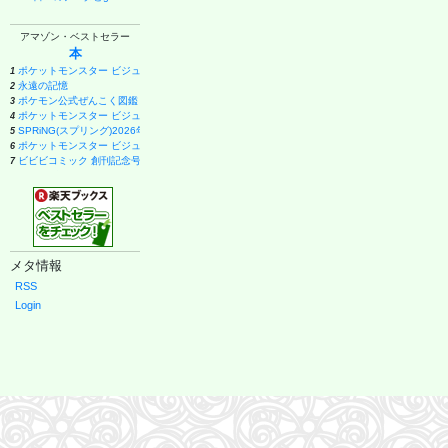
アマゾン・ベストセラー
本
ポケットモンスター ビジュアルアートブック 30th anniversary Art Book of Pokémon Video Ga
1
永遠の記憶
2
ポケモン公式ぜんこく図鑑 1996-2026
3
ポケットモンスター ビジュアルアートブック 30th anniversary Art Book of Pokémon Video Ga
4
SPRiNG(スプリング)2026年11月号
5
ポケットモンスター ビジュアルアートブック 30th anniversary Art Book of Pokémon Video Ga
6
ビビビコミック 創刊記念号 ([実用品])
7
キングダム 80 (ヤングジャンプコミックス)
8
日経エンタテインメント! 2026年 9 月号増刊【表紙：EBiDAN】
9
anan(アンアン)2026/08/19号 No.2507[愛とSEX／寺西拓人]
10
Safari(サファリ) 2026年 10 月号増刊 Special Edition [COVER:平野紫耀]
11
週刊ファミ通 2026年8月20・27日合併号 No.1959
12
Casa BRUTUS(カーサ ブルータス) 2026年 9月号[もっと学べる！動物園と水族館]
13
メタ情報
メイドインアビス (15) (バンブーコミックス)
14
１００日後に英語がものになる１日１０分 ネイティブ英語書き写し
15
RSS
オレンジページ 2026年 10/17号増刊「Suicaのペンギンのぬいぐるみポーチ＆エコバッグ
16
Login
ブラック・ラグーン (14) (サンデーGXコミックス)
17
中国ドラマが好き！いま見るべきスター最前線 (ぴあMOOK)
18
月刊少女野崎くん(18)特装版 セレクト小冊子「堀と鹿島編」付き (SEコミックスプレミアム)
19
薬屋のひとりごと(17) (ビッグガンガンコミックス)
20
甲子園 2026 [雑誌] (AERA増刊)
21
はなコミ! ~となりにアイドル~
22
幽冥の岸 十二国記
23
宇宙兄弟(46) (モーニングKC)
24
くまのプーさん 楽しい刺しゅう 全国版(1) 2026年 8/19 号 [雑誌]
25
日向坂46 藤嶌果歩 1st写真集 果実の歩幅
26