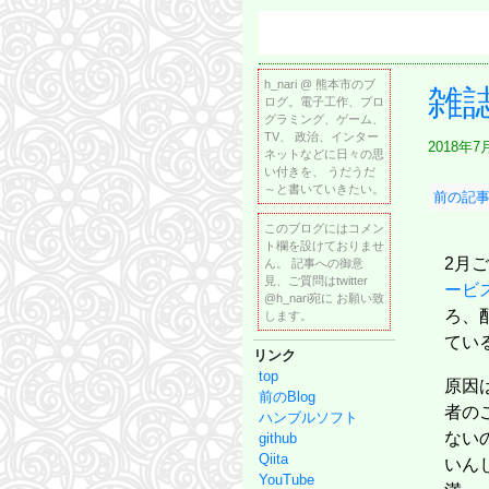
h_nari @ 熊本市のブ
雑
ログ。電子工作、プロ
グラミング、ゲーム、
TV、 政治、インター
2018年7
ネットなどに日々の思
い付きを、 うだうだ
～と書いていきたい。
前の記事
このブログにはコメン
ト欄を設けておりませ
2月
ん。 記事への御意
見、ご質問はtwitter
ービ
@h_nari宛に お願い致
ろ、
します。
てい
リンク
top
原因
前のBlog
者の
ハンブルソフト
ない
github
Qiita
いん
YouTube