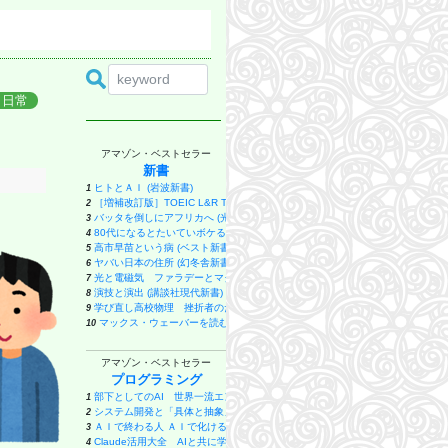
日常
アマゾン・ベストセラー
新書
ヒトとＡＩ (岩波新書)
1
［増補改訂版］TOEIC L&R TEST 出る単特急 金のフレーズ (TOEIC TEST 
2
バッタを倒しにアフリカへ (光文社新書)
3
80代になるとたいていボケるか死ぬ。70代は神様から与えられた特別な時間 (幻冬
4
高市早苗という病 (ベスト新書 624)
5
ヤバい日本の住所 (幻冬舎新書)
6
光と電磁気 ファラデーとマクスウェルが考えたこと 電場とは何か？ 磁場と
7
演技と演出 (講談社現代新書)
8
学び直し高校物理 挫折者のための超入門 (講談社現代新書)
9
マックス・ウェーバーを読む (講談社現代新書)
10
バカと無知 (新潮新書)
11
うまくいっている人の考え方 完全版 (ディスカヴァー携書)
12
アマゾン・ベストセラー
ミッドウェイ海戦 (文春新書 1375)
13
プログラミング
新体系 高校数学の教科書 上 (ブルーバックス)
14
部下としてのAI 世界一流エンジニアの進化術
継体天皇-六世紀に現れた世襲王権の「始祖王」 (中公新書 2910)
1
15
システム開発と「具体と抽象」〜問題発見と問題解決を往復する「思考のメタ
学問の発見 数学者が語る「考えること・学ぶこと」 (ブルーバックス)
2
16
ＡＩで終わる人 ＡＩで化ける人 「ＡＩが当たり前」の時代を生き抜く２０の
新体系 高校数学の教科書 下 (ブルーバックス)
3
17
Claude活用大全 AIと共に学び働き遊ぶ実践ガイド
読書する脳 (SB新書)
4
18