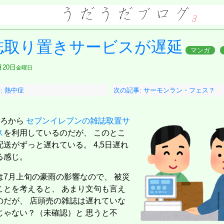
誌取り置きサービスが遅延
マンガ
月20日
金曜日
: 熱中症
次の記事: サーモンラン・フェス？
ごろから
セブンイレブンの雑誌取置サ
ス
を利用しているのだが、 このとこ
配送がずっと遅れている。 4,5日遅れ
る感じ。
は7月上旬の豪雨の影響なので、 被災
ことを考えると、 あまり文句も言え
のだが、 店頭売の雑誌は遅れていな
じゃない？（未確認）と 思うと不