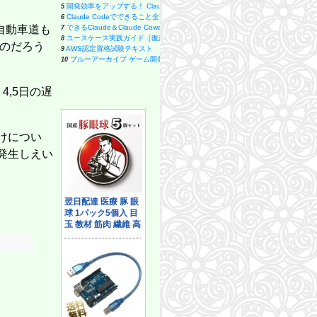
開発効率をアップする！ Claude Code 実用入門
ヒトと音楽の進化論 (新潮新書 1126)
5
19
Claude Codeでできること全部やってみた: 初心者でも簡単！AI副業
戦争を甘く見る空気 1930年代と似た道を進む現代日本 (朝日新書)
6
20
自動車道も
できるClaude＆Claude Cowork (できるシリーズ)
人文知は武器になる (文春新書 1529)
7
21
ユースケース実践ガイド［復刻版］ 効果的なユースケースの書き方
コンテキスト・リーダーシップ 「最高の上司」と「最悪の上司」は文脈で決まる 
8
22
なのだろう
AWS認定資格試験テキスト AWS認定 クラウドプラクティショナー 改訂第3
エントロピーをめぐる冒険 初心者のための統計熱力学 (ブルーバックス)
9
23
ブルーアーカイブ ゲーム開発部だいぼうけん！ 6巻 (デジタル版ガンガンコミッ
【新版】財務3表一体理解法 (朝日新書)
10
24
コードレビューの教科書――なんとなく承認から抜け出すための観点と判断基
はじめての言語学 (講談社現代新書)
11
25
エンジニアのための自己管理入門 堅牢でスケーラブルな働き方を構築する技
モモ
12
26
,5日の遅
ChatGPT Codexで業務改善アプリを作ってみた: プログラミング未経験
宇宙を支配する「定数」 万有引力定数から光速、プランク定数まで (ブルー
13
27
プロフェッショナルAI駆動開発〜確率論から決定論へ AIの揺らぎを制御する
「超」入門 相対性理論 アインシュタインは何を考えたのか (ブルーバック
14
28
スッキリわかるPython入門 第2版 (スッキリわかる入門シリーズ)
我が身を守る法律知識 (講談社現代新書)
15
29
ClaudeCodeのWebアプリ開発: webアプリを作って販売！バイブコ
新体系・大学数学 入門の教科書 下 (ブルーバックス)
16
30
ITエンジニアのためのMarkdown実践入門 ── 生成AI時代の"伝わる"書き方
原始仏教 ブッダから大乗成立へ (講談社現代新書 2820)
17
けについ
31
1冊ですべて身につくHTML & CSSとWebデザイン入門講座［第2版］
首都直下 南海トラフ地震に備えよ (SB新書 654)
18
32
発生しえい
Claude Code実践入門 [生成AI深掘りガイド]
生成AIで世界はこう変わる (SB新書)
19
33
業務設計の教科書
「複雑系」入門 カオス、フラクタルから生命の謎まで (ブルーバックス)
20
34
ネットワークはなぜつながるのか 第2版 知っておきたいTCP/IP、LAN、光
全面改訂 第3版 ほったらかし投資術 (朝日新書)
21
35
世界一流エンジニアの思考法
カウンセリングとは何か 変化するということ (講談社現代新書 2787)
22
36
はじめてのGit/GitHub入門: バージョン管理の基本からチーム開発・Pull Requ
近代美学入門 (ちくま新書)
23
37
徹底攻略Java SE 17 Silver問題集[1Z0-825]対応
大栗先生の超弦理論入門 (ブルーバックス)
24
38
スッキリわかるJava入門 第5版 (スッキリわかる入門シリーズ)
沖縄を語りつぐ ある家族の歴史 (岩波新書 新赤版 2115)
25
39
SCRUM BOOT CAMP THE BOOK【増補改訂版】 スクラムチームではじ
ビジュアル グーグルの最強AI Gemini活用術 (日経文庫)
26
40
＃100日チャレンジ 毎日連続100本アプリを作ったら人生が変わった
日本は世界５位の農業大国 大嘘だらけの食料自給率 (講談社＋α新書)
27
41
スッキリわかるSQL入門 第4版 ドリル256問付き! (スッキリわかる入門シリー
音律と音階の科学 新装版 ドレミ…はどのように生まれたか (ブルーバック
28
42
LLMによる情報抽出入門〜日常のリアルなデータから価値ある情報を取り出
為替介入とは何か 200兆円規模「外為特会」が生まれた謎 (集英社新書)
29
43
ブラウザで動かすLLM実装入門 Google Colaboratoryで実践するLLM・
「具体⇄抽象」トレーニング 思考力が飛躍的にアップする29問 (PHPビジネス
30
44
ソフトウェアアーキテクチャの基礎 第2版 ―エンジニアリングに基づく体系
メタ思考トレーニング 発想力が飛躍的にアップする34問 PHPビジネス新書
31
45
Unityの教科書 Unity 6完全対応版
英単語「１万語」習得法（特典：7つの戦略 で難単語を攻略する データ配信） 
32
46
LLMの原理、RAG・エージェント開発から読み解く コンテキストエンジニア
世界一効率的なAI英語学習法 (幻冬舎新書)
33
47
Copilotエージェントの教科書 AIによる業務自動化の大本命
世界一面白い脳の講義 脳の謎を科学で解き明かす (ブルーバックス B 2337)
34
48