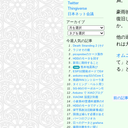
満。
Twitter
Thingiverse
豪雨
日本ネット会議
復旧
アーカイブ
か。
他の
今週人気の記事
れは
1 .
Death Stranding 2 (その後)
2 .
ラジオその後
3 .
picoprobeのケース製作
オム
4 .
HDDのモータを回す
て」
5 .
新党に期待すること
6 .
熊本地震再び
new
る」
7 .
ESP32開発ボードでEthernet実験
8 .
arduino-esp32のCore Debug Level
9 .
簡易FANコントローラ基板
10 .
タイミング・ベルト用プーリーの製作
11 .
SG-90のサーボホーン印刷
12 .
Arduino で XIAOプログラミング
13 .
XIAOMI 湿度計到着
前の記事
14 .
小倉第40普通科連隊の本
15 .
HDDのモータでディスク・グラインダー製
16 .
保守系政治活動家養成計画
17 .
国債は減らす必要があるのか
18 .
パーツのフジオカ
19 .
日々のデータとgrafana
20 .
藤岡信勝先生に聞く