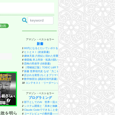
動画
アマゾン・ベストセラー
新書
80代になるとたいていボケるか死ぬ。70代は神様から与えられた特別な時間 (幻冬
1
ヒトとＡＩ (岩波新書)
2
継体天皇-六世紀に現れた世襲王権の「始祖王」 (中公新書 2910)
3
拳闘魂 井上尚弥・拓真の闘い (講談社+α新書 907-1A)
4
恐怖の民俗学 (SB新書)
5
［増補改訂版］TOEIC L&R TEST 出る単特急 金のフレーズ (TOEIC TEST 
6
新書 世界現代史 なぜ「力こそ正義」はよみがえったのか (講談社現代新書 2798
7
読まれる覚悟 (ちくまプリマー新書)
8
数学独習法 (講談社現代新書)
9
コンテキスト・リーダーシップ 「最高の上司」と「最悪の上司」は文脈で決まる 
10
日本人はなぜキツネにだまされなくなったのか (講談社現代新書)
11
新装版 電磁気学のＡＢＣ やさしい回路から「場」の考え方まで (ブルーバ
12
アマゾン・ベストセラー
人文知は武器になる (文春新書 1529)
13
プログラミング
うまくいっている人の考え方 完全版 (ディスカヴァー携書)
14
ヤバい日本の住所 (幻冬舎新書)
部下としてのAI 世界一流エンジニアの進化術
15
1
高市早苗という病 (ベスト新書 624)
システム開発と「具体と抽象」〜問題発見と問題解決を往復する「思考のメタ
16
2
読書する脳 (SB新書)
Claude Codeでできること全部やってみた: 初心者でも簡単！AI副業
17
3
失敗を明ら
ハイデガー哲学入門 『存在と時間』を読む (講談社現代新書)
コードレビューの教科書――なんとなく承認から抜け出すための観点と判断基
18
4