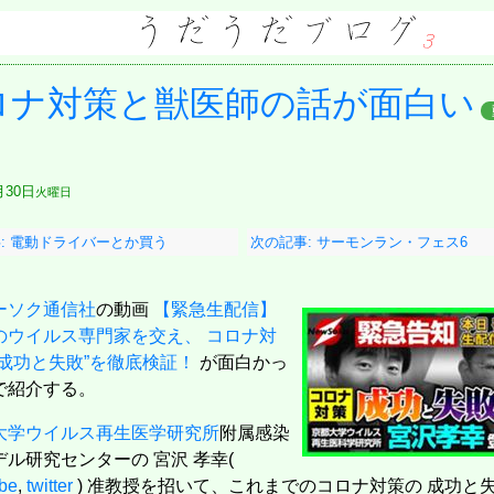
ロナ対策と獣医師の話が面白い
月30日
火曜日
: 電動ドライバーとか買う
次の記事: サーモンラン・フェス6
ーソク通信社
の動画
【緊急生配信】
のウイルス専門家を交え、 コロナ対
“成功と失敗”を徹底検証！
が面白かっ
で紹介する。
大学ウイルス再生医学研究所
附属感染
デル研究センターの 宮沢 孝幸(
be
,
twitter
) 准教授を招いて、これまでのコロナ対策の 成功と