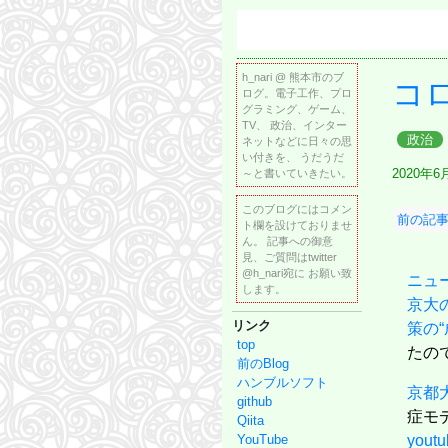
h_nari @ 熊本市のブ
コ
ログ。電子工作、プロ
グラミング、ゲーム、
TV、 政治、インター
政治
ネットなどに日々の思
い付きを、 うだうだ
2020年6
～と書いていきたい。
このブログにはコメン
前の記事
ト欄を設けておりませ
ん。 記事への御意
見、ご質問はtwitter
@h_nari宛に お願い致
ニュ
します。
京大
リンク
策の
top
たの
前のBlog
ハンブルソフト
京都
github
症モ
Qiita
YouTube
youtu