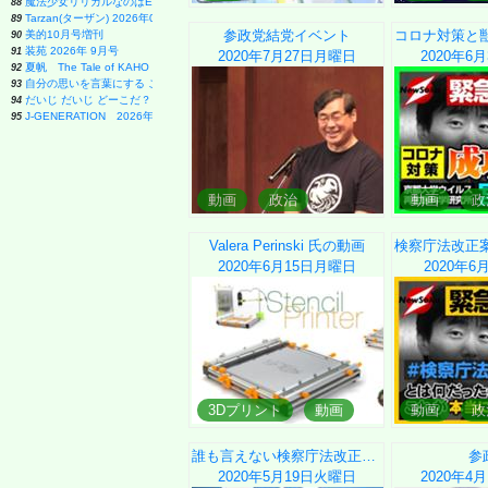
魔法少女リリカルなのはEXCEEDS(3) (シリウスKC)
88
Tarzan(ターザン) 2026年08月27日号 No.931号 [自律神経ゆったりメンテナンス術]
89
参政党結党イベント
美的10月号増刊
90
装苑 2026年 9月号
91
2020年7月27日
月曜日
2020年6月
夏帆 The Tale of KAHO
92
自分の思いを言葉にする こどもアウトプット図鑑 (サンクチュアリ出版)
93
だいじ だいじ どーこだ？
94
J-GENERATION 2026年9月号【まるごと1冊大特集!!】Snow Man CORE
95
動画
政治
動画
政
Valera Perinski 氏の動画
2020年6月15日
月曜日
2020年6
3Dプリント
動画
動画
政
誰も言えない検察庁法改正案提案理由
参
2020年5月19日
火曜日
2020年4月