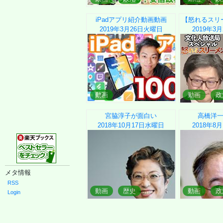
iPadアプリ紹介動画動画
【怒れるスリー
2019年3月26日
火曜日
2019年3月
動画
動画
政
宮脇淳子が面白い
高橋洋
2018年10月17日
水曜日
2018年8月
メタ情報
RSS
動画
歴史
動画
政
Login