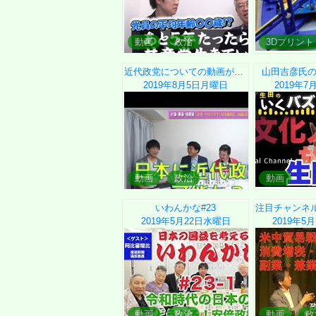
動画
政治
3Dプリント
近代政党についての動画が面白い
山田吉彦氏
2019年8月5日
月曜日
2019年7
動画
政治
動画
いわんかな#23
2019年5月22日
水曜日
2019年5月
動画
政治
動画
政