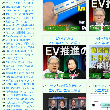
ブラッククローバー 38 (ジャンプコミックス)
27
THE BAND(5) (KCデラックス)
28
ONE PIECE 115 (ジャンプコミックス)
29
Jリーグ選手名鑑2026/27 J1・J2・J3 エル・ゴラッソ特別編集
30
白鳥とコウモリ（上） (幻冬舎文庫)
31
九条の大罪 (17) (ビッグコミックス)
32
anan(アンアン)2026/09/02号 No.2509増刊 スペシャルエディション[ちいかわ]
33
3Dプリント
動画
動画
政
転生したら第七王子だったので、気ままに魔術を極めます(24) (KCデラックス)
34
信じていた仲間達にダンジョン奥地で殺されかけたがギフト『無限ガチャ』でレベル9999の仲間達
35
CanCam(キャンキャン) 2026年9月号 特別版【表紙：ACEes】
36
EV推進の嘘
藤岡信勝
VOCE (2026年10月号)
37
2021年3月18日
木曜日
2021年3月
白鳥とコウモリ（下） (幻冬舎文庫)
38
杖と剣のウィストリア(16) (少年マガジンKC)
39
FRIDAY (2026年08月28日号)
40
VOCE SPECIAL 増刊 (2026年10月号)
41
地球の歩き方 スター・ウォーズ
42
となりの小さいおじさん～大切なことのほぼ9割は手のひらサイズに教わった～
43
大人のおしゃれ手帖2026年9月号
44
週刊プレイボーイ (34・35号)
45
拳闘魂 井上尚弥・拓真の闘い (講談社+α新書 907-1A)
46
動画
政治
動画
歴
容疑者Xの献身 (文春文庫 ひ 13-7)
47
80代になるとたいていボケるか死ぬ。70代は神様から与えられた特別な時間 (幻冬舎新書 803)
48
BARFOUT! SPECIAL EDITION EARLY AUTUMN 2026 / TIME TRAVEL 岩本 照（Snow Man
51
バイデン大統領就任後のアメリカ
異世界居酒屋「のぶ」 (22) (角川コミックス・エース)
52
2021年1月23日
土曜日
2021年1月
信長協奏曲 (23) (ゲッサン少年サンデーコミックス)
53
ハヤブサ消防団 森へつづく道
54
これが本当のSPI3だ! 2028年度版 【主要3方式〈テストセンター・ペーパーテスト・WEBテ
55
大人のおしゃれ手帖2026年9月号増刊
56
【令和８年度】 いちばんやさしい ITパスポート 絶対合格の教科書＋出る順問題集
57
継体天皇-六世紀に現れた世襲王権の「始祖王」 (中公新書 2910)