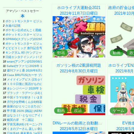
ホロライブ大運動会2021
アマゾン・ベストセラー
2021年11月7日
日曜日
2021年10
本
ポケットモンスター ビジュアルアートブック 30th anniversary Art Book of Pokémon Video Ga
1
永遠の記憶
2
ポケモン公式ぜんこく図鑑 1996-2026
3
ポケットモンスター ビジュアルアートブック 30th anniversary Art Book of Pokémon Video Ga
4
SPRiNG(スプリング)2026年11月号
5
ポケットモンスター ビジュアルアートブック 30th anniversary Art Book of Pokémon Video Ga
6
ビビビコミック 創刊記念号 ([実用品])
7
動画
動画
政
キングダム 80 (ヤングジャンプコミックス)
8
日経エンタテインメント! 2026年 9 月号増刊【表紙：EBiDAN】
9
anan(アンアン)2026/08/19号 No.2507[愛とSEX／寺西拓人]
10
ガソリン税の2重課税問題
ホロライブE
Safari(サファリ) 2026年 10 月号増刊 Special Edition [COVER:平野紫耀]
11
週刊ファミ通 2026年8月20・27日合併号 No.1959
2021年8月30日
月曜日
2021年8月
12
Casa BRUTUS(カーサ ブルータス) 2026年 9月号[もっと学べる！動物園と水族館]
13
メイドインアビス (15) (バンブーコミックス)
14
１００日後に英語がものになる１日１０分 ネイティブ英語書き写し
15
オレンジページ 2026年 10/17号増刊「Suicaのペンギンのぬいぐるみポーチ＆エコバッグ
16
ブラック・ラグーン (14) (サンデーGXコミックス)
17
中国ドラマが好き！いま見るべきスター最前線 (ぴあMOOK)
18
月刊少女野崎くん(18)特装版 セレクト小冊子「堀と鹿島編」付き (SEコミックスプレミアム)
19
薬屋のひとりごと(17) (ビッグガンガンコミックス)
20
動画
政治
ゲーム
甲子園 2026 [雑誌] (AERA増刊)
21
はなコミ! ~となりにアイドル~
22
幽冥の岸 十二国記
23
DINレールの動画と自動翻訳字幕
EV推
宇宙兄弟(46) (モーニングKC)
24
2021年5月12日
水曜日
2021年5
くまのプーさん 楽しい刺しゅう 全国版(1) 2026年 8/19 号 [雑誌]
25
日向坂46 藤嶌果歩 1st写真集 果実の歩幅
26