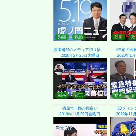
動画
政治
動画
政
渡瀬裕哉のメディア切り捨て御免
4年前の高
2020年2月25日
火曜日
2020年1月
動画
政治
動画
政
篠原常一郎が面白い
3Dプリン
2019年11月29日
金曜日
2019年11