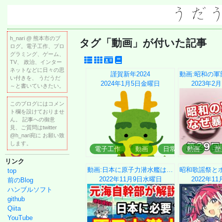
h_nari @ 熊本市のブ
タグ「動画」が付いた記事
ログ。電子工作、プロ
グラミング、ゲーム、
TV、 政治、インター
ネットなどに日々の思
謹賀新年2024
い付きを、 うだうだ
2024年1月5日
金曜日
2023年2月
～と書いていきたい。
このブログにはコメン
ト欄を設けておりませ
ん。 記事への御意
見、ご質問はtwitter
@h_nari宛に お願い致
します。
電子工作
動画
日常
動画
歴
リンク
動画:日本に原子力潜水艦は必要か？
top
2022年11月9日
水曜日
2022年11
前のBlog
ハンブルソフト
github
Qiita
YouTube