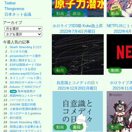
Twitter
Thingiverse
動画
政治
動画
日本ネット会議
アーカイブ
ホロライブID3期 Kobo急上昇
2022年7月4日
月曜日
2022年4月
今週人気の記事
1 .
Death Stranding 2 (その後)
2 .
ラジオその後
3 .
picoprobeのケース製作
4 .
新党に期待すること
5 .
ESP32開発ボードでEthernet実験
6 .
HDDのモータを回す
動画
動画
7 .
arduino-esp32のCore Debug Level
8 .
タイミング・ベルト用プーリーの製作
自意識とコメディの日々
ホロライブJ
9 .
SG-90のサーボホーン印刷
10 .
Arduino で XIAOプログラミング
2021年12月20日
月曜日
2021年11
11 .
熊本地震再び
new
12 .
簡易FANコントローラ基板
13 .
パーツのフジオカ
14 .
XIAOMI 湿度計到着
15 .
小倉第40普通科連隊の本
16 .
日々のデータとgrafana
17 .
砂の栄冠
18 .
Death Stranding 2購入
19 .
国債は減らす必要があるのか
動画
書籍
動画
20 .
HDDのモータでディスク・グラインダー製作