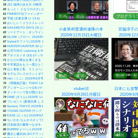
58
J32 地球の歩き方 川崎市
59
もっと！ となりの小さいおじさん～大切なことのほぼ9割は手のひらサイズに教わった 2～
60
FINEBOYS(ファインボーイズ) 2026年 09 月号 [37℃アソブ日の服！/正門良規]
61
動画
政治
プログラミ
手紙 (文春文庫 ひ 13-6)
62
おいしい！イラストレッスン クレパスで描きました
63
SAKAMOTO DAYS 28 (ジャンプコミックス)
64
小倉第40普通科連隊の本
宮脇淳子
ソードアート・オンライン マテリアル1 シュガーリィ・デイズ (電撃文庫)
65
2020年12月15日
火曜日
2020年12
GLOW（グロー）2026年8月・9月合併号
66
Safari(サファリ) 2026年 10 月号 [COVER:グレン・パウエル]
67
HUNTER×HUNTER 39 (ジャンプコミックス)
68
公式TOEIC Listening & Reading 問題集 12
69
アオイホノオ (33) (ゲッサン少年サンデーコミックススペシャル)
70
からだの厚みを薄くする
71
中学英語をもう一度ひとつひとつわかりやすく。改訂版
72
山と食欲と私 ２１ (バンチコミックス)
73
モデルプレスカウントダウンマガジン vol.13 (TVガイドMOOK)
74
動画
書籍
動画
歴
mini（ミニ）2026年9月号
75
［増補改訂版］TOEIC L&R TEST 出る単特急 金のフレーズ (TOEIC TEST 特急シリーズ)
76
アンダーニンジャ(18) (ヤングマガジンKC)
77
vtuber沼
日本にも攻
タッチペンで音が聞ける!はじめてずかん1000 英語つき ([バラエティ])
78
2020年9月28日
月曜日
2020年9
DIME (ダイム) 2026年 11月号【特集: 踊る大捜査線】
79
プレゼント (新潮文庫 し 21-71)
80
Numero TOKYO 2026年10月号増刊（表紙／Number_i）
81
YOUNG GUITAR (ヤング・ギター) 2026年 9月号
82
ESSE (エッセ) 2026年9月号増刊（特装版）
83
ちいかわ なんか小さくてかわいいやつ(1) (ワイドKC)
84
日本経済の勝算〜なぜ今、世界が日本に注目するのか〜
85
BURRN! (バーン) 2026年 9月号
86
魔女と傭兵(9) (KCデラックス)
87
動画
動画
政