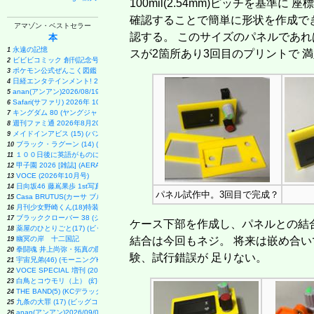
100mil(2.54mm)ピッチを基準
確認することで簡単に形状を作成で
アマゾン・ベストセラー
認する。 このサイズのパネルであれ
本
永遠の記憶
1
スが2箇所あり3回目のプリントで 
ビビビコミック 創刊記念号 ([実用品])
2
ポケモン公式ぜんこく図鑑 1996-2026
3
日経エンタテインメント! 2026年 9 月号増刊【表紙：EBiDAN】
4
anan(アンアン)2026/08/19号 No.2507[愛とSEX／寺西拓人]
5
Safari(サファリ) 2026年 10 月号増刊 Special Edition [COVER:平野紫耀]
6
キングダム 80 (ヤングジャンプコミックス)
7
週刊ファミ通 2026年8月20・27日合併号 No.1959
8
メイドインアビス (15) (バンブーコミックス)
9
ブラック・ラグーン (14) (サンデーGXコミックス)
10
１００日後に英語がものになる１日１０分 ネイティブ英語書き写し
11
甲子園 2026 [雑誌] (AERA増刊)
12
VOCE (2026年10月号)
13
日向坂46 藤嶌果歩 1st写真集 果実の歩幅
14
パネル試作中。3回目で完成？
Casa BRUTUS(カーサ ブルータス) 2026年 9月号[もっと学べる！動物園と水族館]
15
月刊少女野崎くん(18)特装版 セレクト小冊子「堀と鹿島編」付き (SEコミックスプレミアム)
16
ブラッククローバー 38 (ジャンプコミックス)
17
ケース下部を作成し、パネルとの結
薬屋のひとりごと(17) (ビッグガンガンコミックス)
18
幽冥の岸 十二国記
結合は今回もネジ。 将来は嵌め合い
19
拳闘魂 井上尚弥・拓真の闘い (講談社+α新書 907-1A)
20
験、試行錯誤が 足りない。
宇宙兄弟(46) (モーニングKC)
21
VOCE SPECIAL 増刊 (2026年10月号)
22
白鳥とコウモリ（上） (幻冬舎文庫)
23
THE BAND(5) (KCデラックス)
24
九条の大罪 (17) (ビッグコミックス)
25
anan(アンアン)2026/09/02号 No.2509増刊 スペシャルエディション[ちいかわ]
26