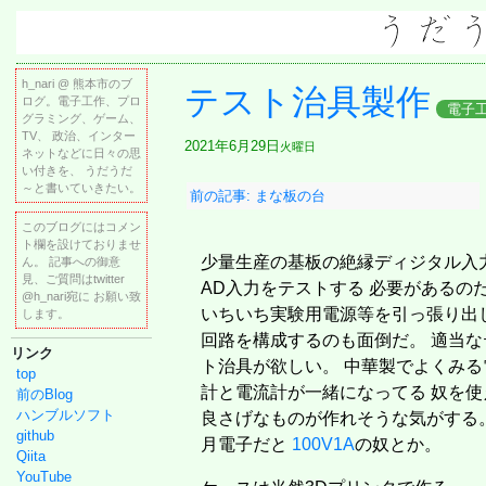
h_nari @ 熊本市のブ
テスト治具製作
ログ。電子工作、プロ
電子
グラミング、ゲーム、
TV、 政治、インター
2021年6月29日
火曜日
ネットなどに日々の思
い付きを、 うだうだ
～と書いていきたい。
前の記事: まな板の台
このブログにはコメン
ト欄を設けておりませ
少量生産の基板の絶縁ディジタル入
ん。 記事への御意
見、ご質問はtwitter
AD入力をテストする 必要があるの
@h_nari宛に お願い致
いちいち実験用電源等を引っ張り出
します。
回路を構成するのも面倒だ。 適当な
リンク
ト治具が欲しい。 中華製でよくみる
top
計と電流計が一緒になってる 奴を使
前のBlog
ハンブルソフト
良さげなものが作れそうな気がする。
github
月電子だと
100V1A
の奴とか。
Qiita
YouTube