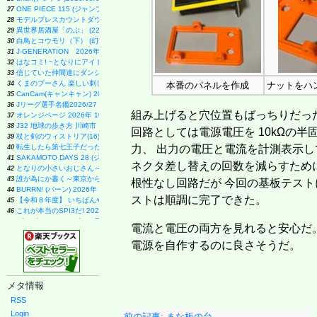
ONE PIECE 115 (ジャンプコミックス)
27
モデルプレスカウントダウンマガジン vol.13 (TVガイドMOOK)
28
異世界居酒屋「のぶ」 (22) (角川コミックス・エース)
29
白鳥とコウモリ（下） (幻冬舎文庫)
30
J-GENERATION 2026年9月号【まるごと1冊大特集!!】Snow Man CORE
31
はなコミ! ~となりにアイドル~
32
信じていた仲間達にダンジョン奥地で殺されかけたがギフト『無限ガチャ』でレベル9999の仲間達
33
くまのプーさん 楽しい刺しゅう 全国版(1) 2026年 8/19 号 [雑誌]
34
本番のパネルを作成
ナットをハ
CanCam(キャンキャン) 2026年9月号 特別版【表紙：ACEes】
35
Jリーグ選手名鑑2026/27 J1・J2・J3 エル・ゴラッソ特別編集
36
組み上げると穴位置もばっちりだっ
オレンジページ 2026年 10/17号増刊「Suicaのペンギンのぬいぐるみポーチ＆エコバッグ
37
J32 地球の歩き方 川崎市
38
回路としては電源電圧を 10kΩの半
杖と剣のウィストリア(16) (少年マガジンKC)
39
転生したら第七王子だったので、気ままに魔術を極めます(24) (KCデラックス)
力、 出力の電圧と電流を計測表示し
40
SAKAMOTO DAYS 28 (ジャンプコミックス)
41
ネクタ差し替えの回数を減らすために
となりの小さいおじさん～大切なことのほぼ9割は手のひらサイズに教わった～
42
誰が為にか書く～東京から離れた山暮らし日記～
43
根性なし回路だが 今回の基板テスト
BURRN! (バーン) 2026年 9月号
44
ストは順調に完了できた。
【令和８年度】 いちばんやさしい ITパスポート 絶対合格の教科書＋出る順問題集
45
これが本当のSPI3だ! 2028年度版 【主要3方式〈テストセンター・ペーパーテスト・WEBテ
46
ダ・ヴィンチ 2026年10月号
47
電流と電圧の両方を見れると安心だ
ESSE (エッセ) 2026年9月号増刊（特装版）
48
日経エンタテインメント! 2026年 10 月号【表紙：佐久間大介】
49
電源を自作するのに良さそうだ。
FINEBOYS(ファインボーイズ) 2026年 09 月号 [37℃アソブ日の服！/正門良規]
51
信長協奏曲 (23) (ゲッサン少年サンデーコミックス)
52
自分の思いを言葉にする こどもアウトプット図鑑 (サンクチュアリ出版)
53
メタ情報
手紙 (文春文庫 ひ 13-6)
54
容疑者Xの献身 (文春文庫 ひ 13-7)
55
RSS
AERA (アエラ) 2026年 8/31 号【表紙：Kis-My-Ft2】 [雑誌]
56
Login
前の記事: まな板の台
80代になるとたいていボケるか死ぬ。70代は神様から与えられた特別な時間 (幻冬舎新書 803)