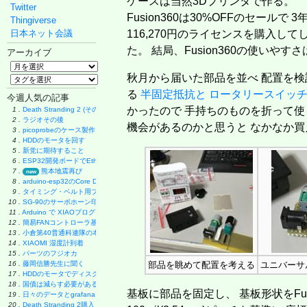
ケースは当然3Dプリンタで作る。
Twitter
Fusion360は30%OFFのセールで 3
Thingiverse
日本ネット会議
116,270円のライセンスを購入して
た。 結局、Fusion360の使いや
アーカイブ
秋月から届いた部品を並べ 配置を検
る
半固定抵抗と
ロータリースイッ
今週人気の記事
かったので 手持ちのものを折って
1 .
Death Stranding 2 (その後)
2 .
ラジオその後
機会があるのかと思うと なかなか買
3 .
picoprobeのケース製作
4 .
HDDのモータを回す
5 .
新党に期待すること
6 .
ESP32開発ボードでEthernet実験
7 .
熊本地震再び
new
8 .
arduino-esp32のCore Debug Level
9 .
タイミング・ベルト用プーリーの製作
10 .
SG-90のサーボホーン印刷
11 .
Arduino で XIAOプログラミング
12 .
簡易FANコントローラ基板
13 .
小倉第40普通科連隊の本
14 .
XIAOMI 湿度計到着
15 .
パーツのフジオカ
16 .
藤岡信勝先生に聞く
部品を眺めて配置を考える
ユニバーサ
17 .
HDDのモータでディスク・グラインダー製作
18 .
国債は減らす必要があるのか
基板に部品を固定し、 基板形状をFus
19 .
日々のデータとgrafana
20 .
Death Stranding 2購入