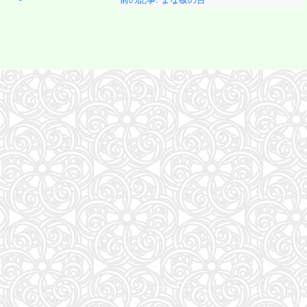
57
アンダーニンジャ(18) (ヤングマガジンKC)
58
Numero TOKYO 2026年10月号増刊（表紙／Number_i）
59
地球の歩き方 スター・ウォーズ
60
もっと！ となりの小さいおじさん～大切なことのほぼ9割は手のひらサイズに教わった 2～
61
VOCE SPECIAL (2026年10月号)
62
だいじ だいじ どーこだ？
63
anan(アンアン)2026/09/16号 No.2511増刊 スペシャルエディション[モテコスメ大賞／小田
64
NYLON JAPAN(ナイロン ジャパン) 2026年 10月号 [雑誌] 【W表紙：ハン（Stray Kids）】
65
山と食欲と私 ２１ (バンチコミックス)
66
HUNTER×HUNTER 39 (ジャンプコミックス)
67
FRIDAY (2026年08月28日号)
68
日本経済の勝算〜なぜ今、世界が日本に注目するのか〜
69
［増補改訂版］TOEIC L&R TEST 出る単特急 金のフレーズ (TOEIC TEST 特急シリーズ)
70
公式TOEIC Listening & Reading 問題集 12
71
おいしい！イラストレッスン クレパスで描きました
72
装苑 2026年 9月号
73
継体天皇-六世紀に現れた世襲王権の「始祖王」 (中公新書 2910)
74
mini（ミニ）2026年9月号
75
中学英語をもう一度ひとつひとつわかりやすく。改訂版
76
sweet（スウィート）2026年10月号増刊【表紙：本田響矢】
77
美的10月号増刊
78
逃げ上手の若君 26 (ジャンプコミックス)
79
最強ジャンプ (9月号)
80
くもんの夏休みドリル小学1年生
81
魔女と傭兵(9) (KCデラックス)
82
あかね噺 23 (ジャンプコミックス)
83
MOE (モエ) 2026年9月号 [雑誌]（巻頭特集 「ちいかわ」と心に寄り添うキャラクターた
84
トスカーナのワイナリーに嫁いで学んだ マンマのイタリア料理レシピ
85
Tarzan(ターザン) 2026年08月27日号 No.931号 [自律神経ゆったりメンテナンス術]
86