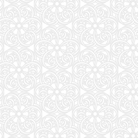
週刊プレイボーイ (34・35号)
87
夏帆 The Tale of KAHO
88
大岩のいちばんはじめの英文法【超基礎文法編】 (東進ブックス 名人の授業シリーズ)
89
魔法少女リリカルなのはEXCEEDS(3) (シリウスKC)
90
灰宮先輩は怖くてかわいい(3) (ガンガンコミックスUP!)
91
タッチペンで音が聞ける!はじめてずかん1000 英語つき ([バラエティ])
92
キネマ旬報: キネマ旬報NEXT Vol.72 (09号増刊)
93
ナミヤ雑貨店の奇蹟 (角川文庫)
94
部下としてのAI 世界一流エンジニアの進化術
95
「日経平均10万円」時代に備えろ (日経ビジネス人文庫)
96