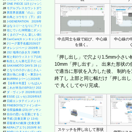
ONE PIECE 115 (ジャンプコミックス)
27
モデルプレスカウントダウンマガジン vol.13 (TVガイドMOOK)
28
異世界居酒屋「のぶ」 (22) (角川コミックス・エース)
29
白鳥とコウモリ（下） (幻冬舎文庫)
30
J-GENERATION 2026年9月号【まるごと1冊大特集!!】Snow Man CORE
31
はなコミ! ~となりにアイドル~
32
信じていた仲間達にダンジョン奥地で殺されかけたがギフト『無限ガチャ』でレベル9999の仲間達
33
くまのプーさん 楽しい刺しゅう 全国版(1) 2026年 8/19 号 [雑誌]
34
中点同士を線で結び、中心線
中心線の
CanCam(キャンキャン) 2026年9月号 特別版【表紙：ACEes】
35
Jリーグ選手名鑑2026/27 J1・J2・J3 エル・ゴラッソ特別編集
36
を描く。
オレンジページ 2026年 10/17号増刊「Suicaのペンギンのぬいぐるみポーチ＆エコバッグ
37
J32 地球の歩き方 川崎市
38
「押し出し」で穴より1.5mm小さい
杖と剣のウィストリア(16) (少年マガジンKC)
39
転生したら第七王子だったので、気ままに魔術を極めます(24) (KCデラックス)
40
10mm「押し出す」。 出来た形状
SAKAMOTO DAYS 28 (ジャンプコミックス)
41
となりの小さいおじさん～大切なことのほぼ9割は手のひらサイズに教わった～
42
で適当に形状を入力した後、 制約を
誰が為にか書く～東京から離れた山暮らし日記～
43
終了し 上部と同じ幅だけ「押し出し
BURRN! (バーン) 2026年 9月号
44
【令和８年度】 いちばんやさしい ITパスポート 絶対合格の教科書＋出る順問題集
45
で 丸くしてやり完成。
これが本当のSPI3だ! 2028年度版 【主要3方式〈テストセンター・ペーパーテスト・WEBテ
46
ダ・ヴィンチ 2026年10月号
47
ESSE (エッセ) 2026年9月号増刊（特装版）
48
日経エンタテインメント! 2026年 10 月号【表紙：佐久間大介】
49
FINEBOYS(ファインボーイズ) 2026年 09 月号 [37℃アソブ日の服！/正門良規]
51
信長協奏曲 (23) (ゲッサン少年サンデーコミックス)
52
自分の思いを言葉にする こどもアウトプット図鑑 (サンクチュアリ出版)
53
手紙 (文春文庫 ひ 13-6)
54
容疑者Xの献身 (文春文庫 ひ 13-7)
55
AERA (アエラ) 2026年 8/31 号【表紙：Kis-My-Ft2】 [雑誌]
56
スケッチを押し出して形状
80代になるとたいていボケるか死ぬ。70代は神様から与えられた特別な時間 (幻冬舎新書 803)