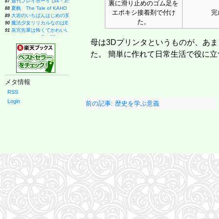
週刊プレイボーイ (34・35号)
87
裏に滑り止めのゴム足を
夏帆 The Tale of KAHO
88
エポキシ接着剤で付け
完
大岩のいちばんはじめの英文法【超基礎文法編】 (東進ブックス 名人の授業シリーズ)
89
た。
魔法少女リリカルなのはEXCEEDS(3) (シリウスKC)
90
灰宮先輩は怖くてかわいい(3) (ガンガンコミックスUP!)
91
タッチペンで音が聞ける!はじめてずかん1000 英語つき ([バラエティ])
92
母は3Dプリンタというものが、あま
キネマ旬報: キネマ旬報NEXT Vol.72 (09号増刊)
93
ナミヤ雑貨店の奇蹟 (角川文庫)
94
た。 簡単に作れて日常生活で役に
部下としてのAI 世界一流エンジニアの進化術
95
「日経平均10万円」時代に備えろ (日経ビジネス人文庫)
96
メタ情報
RSS
Login
前の記事: 歴史を学ぶ意義