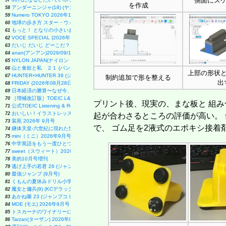
側面にス
57
を作成
アンダーニンジャ(18) (ヤングマガジンKC)
58
Numero TOKYO 2026年10月号増刊（表紙／Number_i）
59
地球の歩き方 スター・ウォーズ
60
もっと！ となりの小さいおじさん～大切なことのほぼ9割は手のひらサイズに教わった 2～
61
VOCE SPECIAL (2026年10月号)
62
だいじ だいじ どーこだ？
63
anan(アンアン)2026/09/16号 No.2511増刊 スペシャルエディション[モテコスメ大賞／小田
64
NYLON JAPAN(ナイロン ジャパン) 2026年 10月号 [雑誌] 【W表紙：ハン（Stray Kids）】
65
山と食欲と私 ２１ (バンチコミックス)
66
上部の形状
HUNTER×HUNTER 39 (ジャンプコミックス)
67
制約追加で形を整える
出
FRIDAY (2026年08月28日号)
68
日本経済の勝算〜なぜ今、世界が日本に注目するのか〜
69
［増補改訂版］TOEIC L&R TEST 出る単特急 金のフレーズ (TOEIC TEST 特急シリーズ)
70
プリント後、現実の、まな板と 組み
公式TOEIC Listening & Reading 問題集 12
71
おいしい！イラストレッスン クレパスで描きました
72
起が合わさるところの評価が高い。
装苑 2026年 9月号
73
で、 ゴム足を2液式のエポキシ接着
継体天皇-六世紀に現れた世襲王権の「始祖王」 (中公新書 2910)
74
mini（ミニ）2026年9月号
75
中学英語をもう一度ひとつひとつわかりやすく。改訂版
76
sweet（スウィート）2026年10月号増刊【表紙：本田響矢】
77
美的10月号増刊
78
逃げ上手の若君 26 (ジャンプコミックス)
79
最強ジャンプ (9月号)
80
くもんの夏休みドリル小学1年生
81
魔女と傭兵(9) (KCデラックス)
82
あかね噺 23 (ジャンプコミックス)
83
MOE (モエ) 2026年9月号 [雑誌]（巻頭特集 「ちいかわ」と心に寄り添うキャラクターた
84
トスカーナのワイナリーに嫁いで学んだ マンマのイタリア料理レシピ
85
Tarzan(ターザン) 2026年08月27日号 No.931号 [自律神経ゆったりメンテナンス術]
86