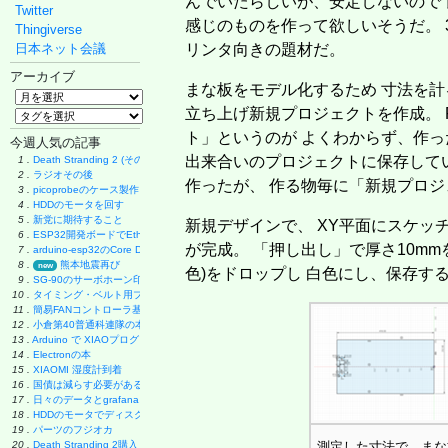
んでいたらしいが、安定しないので 
Twitter
感じのものを作って欲しいそうだ。 
Thingiverse
日本ネット会議
リンタ向きの題材だ。
アーカイブ
まな板をモデル化するため 寸法を計る。
立ち上げ新規プロジェクトを作成。 F
ト」というのが よくわからず、作ったものは
今週人気の記事
出来合いのプロジェクトに保存して
1 .
Death Stranding 2 (その後)
2 .
ラジオその後
作ったが、 作る物毎に「新規プロ
3 .
picoprobeのケース製作
4 .
HDDのモータを回す
5 .
新党に期待すること
新規デザインで、 XY平面にスケッ
6 .
ESP32開発ボードでEthernet実験
が完成。 「押し出し」で厚さ10mm
7 .
arduino-esp32のCore Debug Level
8 .
熊本地震再び
new
色)をドロップし 白色にし、保存す
9 .
SG-90のサーボホーン印刷
10 .
タイミング・ベルト用プーリーの製作
11 .
簡易FANコントローラ基板
12 .
小倉第40普通科連隊の本
13 .
Arduino で XIAOプログラミング
14 .
Electronの本
15 .
XIAOMI 湿度計到着
16 .
国債は減らす必要があるのか
17 .
日々のデータとgrafana
18 .
HDDのモータでディスク・グラインダー製作
19 .
パーツのフジオカ
20 .
Death Stranding 2購入
測定した寸法で、まな