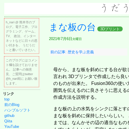
h_nari @ 熊本市のブ
まな板の台
ログ。電子工作、プロ
3Dプリント
グラミング、ゲーム、
TV、 政治、インター
2021年7月6日
火曜日
ネットなどに日々の思
い付きを、 うだうだ
～と書いていきたい。
前の記事: 歴史を学ぶ意義
このブログにはコメン
ト欄を設けておりませ
母から、まな板を斜めにする台が欲
ん。 記事への御意
見、ご質問はtwitter
言われ 3Dプリンタで作成したら良
@h_nari宛に お願い致
のものが出来た。 Fusion360の使
します。
囲気を伝えるのに良さそうに思える
リンク
作成方法を説明する。
top
前のBlog
まな板の上の水気をシンクに落とす
ハンブルソフト
まな板を斜めに保持したいらしい。 
github
Qiita
までは、なんかその辺の適当なものを
YouTube