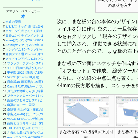
の形状を入力
アマゾン・ベストセラー
本
次に、まな板の台の本体のデザイン
永遠の記憶
1
ビビビコミック 創刊記念号 ([実用品])
2
ァイルを別に作り 空のまま一旦保存
ポケモン公式ぜんこく図鑑 1996-2026
3
ルを右クリックし 「現在のデザイン
日経エンタテインメント! 2026年 9 月号増刊【表紙：EBiDAN】
4
anan(アンアン)2026/08/19号 No.2507[愛とSEX／寺西拓人]
5
して挿入され、 移動できる状態にな
Safari(サファリ) 2026年 10 月号増刊 Special Edition [COVER:平野紫耀]
6
キングダム 80 (ヤングジャンプコミックス)
7
とのことだったので、 まな板の右下
週刊ファミ通 2026年8月20・27日合併号 No.1959
8
メイドインアビス (15) (バンブーコミックス)
9
まな板の下の面にスケッチを作成する
ブラック・ラグーン (14) (サンデーGXコミックス)
10
１００日後に英語がものになる１日１０分 ネイティブ英語書き写し
11
「オフセット」で作成。 線分ツー
甲子園 2026 [雑誌] (AERA増刊)
12
VOCE (2026年10月号)
さらに、その線の中点に点を置く。 
13
日向坂46 藤嶌果歩 1st写真集 果実の歩幅
14
44mmの長方形を描き、 スケッチを
Casa BRUTUS(カーサ ブルータス) 2026年 9月号[もっと学べる！動物園と水族館]
15
月刊少女野崎くん(18)特装版 セレクト小冊子「堀と鹿島編」付き (SEコミックスプレミアム)
16
ブラッククローバー 38 (ジャンプコミックス)
17
薬屋のひとりごと(17) (ビッグガンガンコミックス)
18
幽冥の岸 十二国記
19
拳闘魂 井上尚弥・拓真の闘い (講談社+α新書 907-1A)
20
宇宙兄弟(46) (モーニングKC)
21
VOCE SPECIAL 増刊 (2026年10月号)
22
白鳥とコウモリ（上） (幻冬舎文庫)
23
THE BAND(5) (KCデラックス)
24
まな板を右下の辺を軸に6度回
まな板の下
九条の大罪 (17) (ビッグコミックス)
25
転
チ
anan(アンアン)2026/09/02号 No.2509増刊 スペシャルエディション[ちいかわ]
26