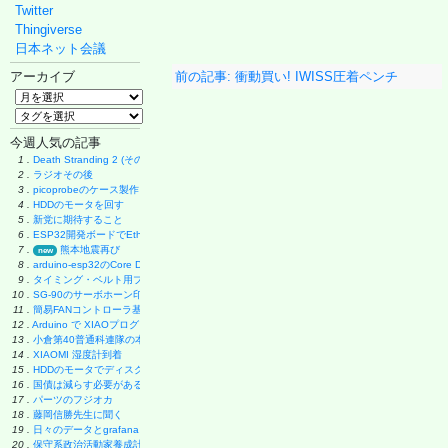
Twitter
Thingiverse
日本ネット会議
アーカイブ
前の記事: 衝動買い! IWISS圧着ペンチ
今週人気の記事
1 .
Death Stranding 2 (その後)
2 .
ラジオその後
3 .
picoprobeのケース製作
4 .
HDDのモータを回す
5 .
新党に期待すること
6 .
ESP32開発ボードでEthernet実験
7 .
熊本地震再び
new
8 .
arduino-esp32のCore Debug Level
9 .
タイミング・ベルト用プーリーの製作
10 .
SG-90のサーボホーン印刷
11 .
簡易FANコントローラ基板
12 .
Arduino で XIAOプログラミング
13 .
小倉第40普通科連隊の本
14 .
XIAOMI 湿度計到着
15 .
HDDのモータでディスク・グラインダー製作
16 .
国債は減らす必要があるのか
17 .
パーツのフジオカ
18 .
藤岡信勝先生に聞く
19 .
日々のデータとgrafana
20 .
保守系政治活動家養成計画