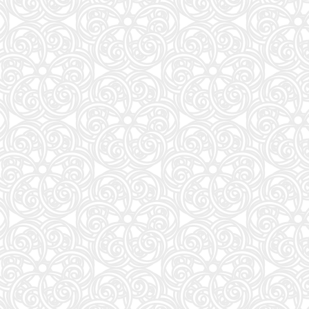
57
アンダーニンジャ(18) (ヤングマガジンKC)
58
Numero TOKYO 2026年10月号増刊（表紙／Number_i）
59
地球の歩き方 スター・ウォーズ
60
もっと！ となりの小さいおじさん～大切なことのほぼ9割は手のひらサイズに教わった 2～
61
VOCE SPECIAL (2026年10月号)
62
だいじ だいじ どーこだ？
63
anan(アンアン)2026/09/16号 No.2511増刊 スペシャルエディション[モテコスメ大賞／小田
64
NYLON JAPAN(ナイロン ジャパン) 2026年 10月号 [雑誌] 【W表紙：ハン（Stray Kids）】
65
山と食欲と私 ２１ (バンチコミックス)
66
HUNTER×HUNTER 39 (ジャンプコミックス)
67
FRIDAY (2026年08月28日号)
68
日本経済の勝算〜なぜ今、世界が日本に注目するのか〜
69
［増補改訂版］TOEIC L&R TEST 出る単特急 金のフレーズ (TOEIC TEST 特急シリーズ)
70
公式TOEIC Listening & Reading 問題集 12
71
おいしい！イラストレッスン クレパスで描きました
72
装苑 2026年 9月号
73
継体天皇-六世紀に現れた世襲王権の「始祖王」 (中公新書 2910)
74
mini（ミニ）2026年9月号
75
中学英語をもう一度ひとつひとつわかりやすく。改訂版
76
sweet（スウィート）2026年10月号増刊【表紙：本田響矢】
77
美的10月号増刊
78
逃げ上手の若君 26 (ジャンプコミックス)
79
最強ジャンプ (9月号)
80
くもんの夏休みドリル小学1年生
81
魔女と傭兵(9) (KCデラックス)
82
あかね噺 23 (ジャンプコミックス)
83
MOE (モエ) 2026年9月号 [雑誌]（巻頭特集 「ちいかわ」と心に寄り添うキャラクターた
84
トスカーナのワイナリーに嫁いで学んだ マンマのイタリア料理レシピ
85
Tarzan(ターザン) 2026年08月27日号 No.931号 [自律神経ゆったりメンテナンス術]
86