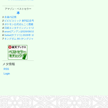
アマゾン・ベストセラー
本
永遠の記憶
1
ビビビコミック 創刊記念号 ([実用品])
2
ポケモン公式ぜんこく図鑑 1996-2026
3
日経エンタテインメント! 2026年 9 月号増刊【表紙：EBiDAN】
4
anan(アンアン)2026/08/19号 No.2507[愛とSEX／寺西拓人]
5
Safari(サファリ) 2026年 10 月号増刊 Special Edition [COVER:平野紫耀]
6
キングダム 80 (ヤングジャンプコミックス)
7
週刊ファミ通 2026年8月20・27日合併号 No.1959
8
メイドインアビス (15) (バンブーコミックス)
9
ブラック・ラグーン (14) (サンデーGXコミックス)
10
１００日後に英語がものになる１日１０分 ネイティブ英語書き写し
11
甲子園 2026 [雑誌] (AERA増刊)
12
VOCE (2026年10月号)
13
メタ情報
日向坂46 藤嶌果歩 1st写真集 果実の歩幅
14
Casa BRUTUS(カーサ ブルータス) 2026年 9月号[もっと学べる！動物園と水族館]
15
RSS
月刊少女野崎くん(18)特装版 セレクト小冊子「堀と鹿島編」付き (SEコミックスプレミアム)
16
Login
ブラッククローバー 38 (ジャンプコミックス)
17
薬屋のひとりごと(17) (ビッグガンガンコミックス)
18
幽冥の岸 十二国記
19
拳闘魂 井上尚弥・拓真の闘い (講談社+α新書 907-1A)
20
宇宙兄弟(46) (モーニングKC)
21
VOCE SPECIAL 増刊 (2026年10月号)
22
白鳥とコウモリ（上） (幻冬舎文庫)
23
THE BAND(5) (KCデラックス)
24
九条の大罪 (17) (ビッグコミックス)
25
anan(アンアン)2026/09/02号 No.2509増刊 スペシャルエディション[ちいかわ]
26