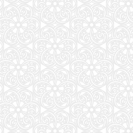
週刊プレイボーイ (34・35号)
87
夏帆 The Tale of KAHO
88
大岩のいちばんはじめの英文法【超基礎文法編】 (東進ブックス 名人の授業シリーズ)
89
魔法少女リリカルなのはEXCEEDS(3) (シリウスKC)
90
灰宮先輩は怖くてかわいい(3) (ガンガンコミックスUP!)
91
タッチペンで音が聞ける!はじめてずかん1000 英語つき ([バラエティ])
92
キネマ旬報: キネマ旬報NEXT Vol.72 (09号増刊)
93
ナミヤ雑貨店の奇蹟 (角川文庫)
94
部下としてのAI 世界一流エンジニアの進化術
95
「日経平均10万円」時代に備えろ (日経ビジネス人文庫)
96