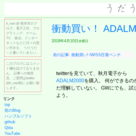
h_nari @ 熊本市のブ
衝動買い！ ADALM
ログ。電子工作、プロ
グラミング、ゲーム、
TV、 政治、インター
2019年4月10日
水曜日
ネットなどに日々の思
い付きを、 うだうだ
～と書いていきたい。
前の記事: 衝動買い! IWISS圧着ペンチ
このブログにはコメン
ト欄を設けておりませ
twitterを見ていて、秋月電子から
ん。 記事への御意
見、ご質問はtwitter
ADALM2000
を購入。 何ができるの
@h_nari宛に お願い致
だ理解していない。 GWにでも、試
します。
よう。
リンク
top
前のBlog
ハンブルソフト
github
Qiita
YouTube