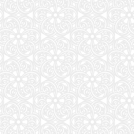
ONE PIECE 115 (ジャンプコミックス)
27
モデルプレスカウントダウンマガジン vol.13 (TVガイドMOOK)
28
異世界居酒屋「のぶ」 (22) (角川コミックス・エース)
29
白鳥とコウモリ（下） (幻冬舎文庫)
30
J-GENERATION 2026年9月号【まるごと1冊大特集!!】Snow Man CORE
31
はなコミ! ~となりにアイドル~
32
信じていた仲間達にダンジョン奥地で殺されかけたがギフト『無限ガチャ』でレベル9999の仲間達
33
くまのプーさん 楽しい刺しゅう 全国版(1) 2026年 8/19 号 [雑誌]
34
CanCam(キャンキャン) 2026年9月号 特別版【表紙：ACEes】
35
Jリーグ選手名鑑2026/27 J1・J2・J3 エル・ゴラッソ特別編集
36
オレンジページ 2026年 10/17号増刊「Suicaのペンギンのぬいぐるみポーチ＆エコバッグ
37
J32 地球の歩き方 川崎市
38
杖と剣のウィストリア(16) (少年マガジンKC)
39
転生したら第七王子だったので、気ままに魔術を極めます(24) (KCデラックス)
40
SAKAMOTO DAYS 28 (ジャンプコミックス)
41
となりの小さいおじさん～大切なことのほぼ9割は手のひらサイズに教わった～
42
誰が為にか書く～東京から離れた山暮らし日記～
43
BURRN! (バーン) 2026年 9月号
44
【令和８年度】 いちばんやさしい ITパスポート 絶対合格の教科書＋出る順問題集
45
これが本当のSPI3だ! 2028年度版 【主要3方式〈テストセンター・ペーパーテスト・WEBテ
46
ダ・ヴィンチ 2026年10月号
47
ESSE (エッセ) 2026年9月号増刊（特装版）
48
日経エンタテインメント! 2026年 10 月号【表紙：佐久間大介】
49
FINEBOYS(ファインボーイズ) 2026年 09 月号 [37℃アソブ日の服！/正門良規]
51
信長協奏曲 (23) (ゲッサン少年サンデーコミックス)
52
自分の思いを言葉にする こどもアウトプット図鑑 (サンクチュアリ出版)
53
手紙 (文春文庫 ひ 13-6)
54
容疑者Xの献身 (文春文庫 ひ 13-7)
55
AERA (アエラ) 2026年 8/31 号【表紙：Kis-My-Ft2】 [雑誌]
56
80代になるとたいていボケるか死ぬ。70代は神様から与えられた特別な時間 (幻冬舎新書 803)