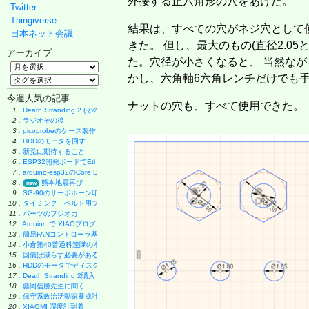
外接する正六角形の穴をあけた。
Twitter
Thingiverse
結果は、すべての穴がネジ穴として
日本ネット会議
きた。 但し、最大のもの(直径2.05
アーカイブ
た。穴径が小さくなると、 当然なが
かし、六角軸6六角レンチだけでも手
今週人気の記事
ナットの穴も、すべて使用できた。
1 .
Death Stranding 2 (その後)
2 .
ラジオその後
3 .
picoprobeのケース製作
4 .
HDDのモータを回す
5 .
新党に期待すること
6 .
ESP32開発ボードでEthernet実験
7 .
arduino-esp32のCore Debug Level
8 .
熊本地震再び
new
9 .
SG-90のサーボホーン印刷
10 .
タイミング・ベルト用プーリーの製作
11 .
パーツのフジオカ
12 .
Arduino で XIAOプログラミング
13 .
簡易FANコントローラ基板
14 .
小倉第40普通科連隊の本
15 .
国債は減らす必要があるのか
16 .
HDDのモータでディスク・グラインダー製作
17 .
Death Stranding 2購入
18 .
藤岡信勝先生に聞く
19 .
保守系政治活動家養成計画
20 .
XIAOMI 湿度計到着