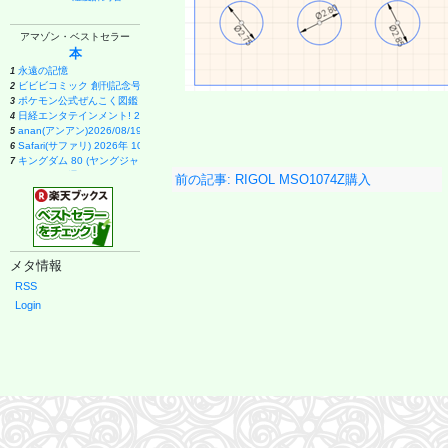
アマゾン・ベストセラー
本
永遠の記憶
1
ビビビコミック 創刊記念号 ([実用品])
2
ポケモン公式ぜんこく図鑑 1996-2026
3
日経エンタテインメント! 2026年 9 月号増刊【表紙：EBiDAN】
4
anan(アンアン)2026/08/19号 No.2507[愛とSEX／寺西拓人]
5
Safari(サファリ) 2026年 10 月号増刊 Special Edition [COVER:平野紫耀]
6
キングダム 80 (ヤングジャンプコミックス)
7
週刊ファミ通 2026年8月20・27日合併号 No.1959
8
前の記事: RIGOL MSO1074Z購入
メイドインアビス (15) (バンブーコミックス)
9
ブラック・ラグーン (14) (サンデーGXコミックス)
10
１００日後に英語がものになる１日１０分 ネイティブ英語書き写し
11
甲子園 2026 [雑誌] (AERA増刊)
12
VOCE (2026年10月号)
13
メタ情報
日向坂46 藤嶌果歩 1st写真集 果実の歩幅
14
Casa BRUTUS(カーサ ブルータス) 2026年 9月号[もっと学べる！動物園と水族館]
15
RSS
月刊少女野崎くん(18)特装版 セレクト小冊子「堀と鹿島編」付き (SEコミックスプレミアム)
16
Login
ブラッククローバー 38 (ジャンプコミックス)
17
薬屋のひとりごと(17) (ビッグガンガンコミックス)
18
幽冥の岸 十二国記
19
拳闘魂 井上尚弥・拓真の闘い (講談社+α新書 907-1A)
20
宇宙兄弟(46) (モーニングKC)
21
VOCE SPECIAL 増刊 (2026年10月号)
22
白鳥とコウモリ（上） (幻冬舎文庫)
23
THE BAND(5) (KCデラックス)
24
九条の大罪 (17) (ビッグコミックス)
25
anan(アンアン)2026/09/02号 No.2509増刊 スペシャルエディション[ちいかわ]
26