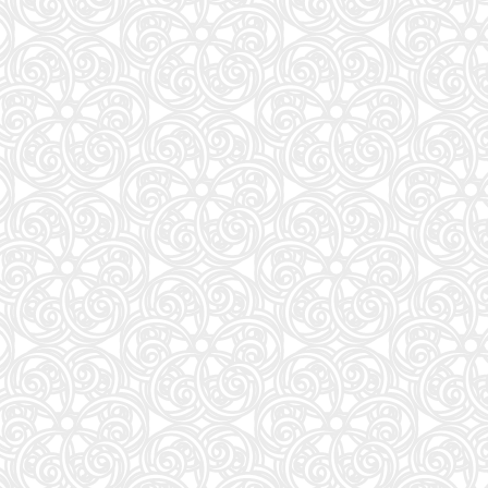
57
アンダーニンジャ(18) (ヤングマガジンKC)
58
Numero TOKYO 2026年10月号増刊（表紙／Number_i）
59
地球の歩き方 スター・ウォーズ
60
もっと！ となりの小さいおじさん～大切なことのほぼ9割は手のひらサイズに教わった 2～
61
VOCE SPECIAL (2026年10月号)
62
だいじ だいじ どーこだ？
63
anan(アンアン)2026/09/16号 No.2511増刊 スペシャルエディション[モテコスメ大賞／小田
64
NYLON JAPAN(ナイロン ジャパン) 2026年 10月号 [雑誌] 【W表紙：ハン（Stray Kids）】
65
山と食欲と私 ２１ (バンチコミックス)
66
HUNTER×HUNTER 39 (ジャンプコミックス)
67
FRIDAY (2026年08月28日号)
68
日本経済の勝算〜なぜ今、世界が日本に注目するのか〜
69
［増補改訂版］TOEIC L&R TEST 出る単特急 金のフレーズ (TOEIC TEST 特急シリーズ)
70
公式TOEIC Listening & Reading 問題集 12
71
おいしい！イラストレッスン クレパスで描きました
72
装苑 2026年 9月号
73
継体天皇-六世紀に現れた世襲王権の「始祖王」 (中公新書 2910)
74
mini（ミニ）2026年9月号
75
中学英語をもう一度ひとつひとつわかりやすく。改訂版
76
sweet（スウィート）2026年10月号増刊【表紙：本田響矢】
77
美的10月号増刊
78
逃げ上手の若君 26 (ジャンプコミックス)
79
最強ジャンプ (9月号)
80
くもんの夏休みドリル小学1年生
81
魔女と傭兵(9) (KCデラックス)
82
あかね噺 23 (ジャンプコミックス)
83
MOE (モエ) 2026年9月号 [雑誌]（巻頭特集 「ちいかわ」と心に寄り添うキャラクターた
84
トスカーナのワイナリーに嫁いで学んだ マンマのイタリア料理レシピ
85
Tarzan(ターザン) 2026年08月27日号 No.931号 [自律神経ゆったりメンテナンス術]
86