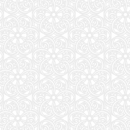
ONE PIECE 115 (ジャンプコミックス)
27
モデルプレスカウントダウンマガジン vol.13 (TVガイドMOOK)
28
異世界居酒屋「のぶ」 (22) (角川コミックス・エース)
29
白鳥とコウモリ（下） (幻冬舎文庫)
30
J-GENERATION 2026年9月号【まるごと1冊大特集!!】Snow Man CORE
31
はなコミ! ~となりにアイドル~
32
信じていた仲間達にダンジョン奥地で殺されかけたがギフト『無限ガチャ』でレベル9999の仲間達
33
くまのプーさん 楽しい刺しゅう 全国版(1) 2026年 8/19 号 [雑誌]
34
CanCam(キャンキャン) 2026年9月号 特別版【表紙：ACEes】
35
Jリーグ選手名鑑2026/27 J1・J2・J3 エル・ゴラッソ特別編集
36
オレンジページ 2026年 10/17号増刊「Suicaのペンギンのぬいぐるみポーチ＆エコバッグ
37
J32 地球の歩き方 川崎市
38
杖と剣のウィストリア(16) (少年マガジンKC)
39
転生したら第七王子だったので、気ままに魔術を極めます(24) (KCデラックス)
40
SAKAMOTO DAYS 28 (ジャンプコミックス)
41
となりの小さいおじさん～大切なことのほぼ9割は手のひらサイズに教わった～
42
誰が為にか書く～東京から離れた山暮らし日記～
43
BURRN! (バーン) 2026年 9月号
44
【令和８年度】 いちばんやさしい ITパスポート 絶対合格の教科書＋出る順問題集
45
これが本当のSPI3だ! 2028年度版 【主要3方式〈テストセンター・ペーパーテスト・WEBテ
46
ダ・ヴィンチ 2026年10月号
47
ESSE (エッセ) 2026年9月号増刊（特装版）
48
日経エンタテインメント! 2026年 10 月号【表紙：佐久間大介】
49
FINEBOYS(ファインボーイズ) 2026年 09 月号 [37℃アソブ日の服！/正門良規]
51
信長協奏曲 (23) (ゲッサン少年サンデーコミックス)
52
自分の思いを言葉にする こどもアウトプット図鑑 (サンクチュアリ出版)
53
手紙 (文春文庫 ひ 13-6)
54
容疑者Xの献身 (文春文庫 ひ 13-7)
55
AERA (アエラ) 2026年 8/31 号【表紙：Kis-My-Ft2】 [雑誌]
56
80代になるとたいていボケるか死ぬ。70代は神様から与えられた特別な時間 (幻冬舎新書 803)