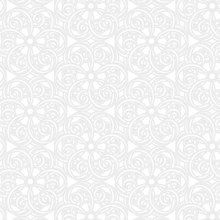
週刊プレイボーイ (34・35号)
87
夏帆 The Tale of KAHO
88
大岩のいちばんはじめの英文法【超基礎文法編】 (東進ブックス 名人の授業シリーズ)
89
魔法少女リリカルなのはEXCEEDS(3) (シリウスKC)
90
灰宮先輩は怖くてかわいい(3) (ガンガンコミックスUP!)
91
タッチペンで音が聞ける!はじめてずかん1000 英語つき ([バラエティ])
92
キネマ旬報: キネマ旬報NEXT Vol.72 (09号増刊)
93
ナミヤ雑貨店の奇蹟 (角川文庫)
94
部下としてのAI 世界一流エンジニアの進化術
95
「日経平均10万円」時代に備えろ (日経ビジネス人文庫)
96