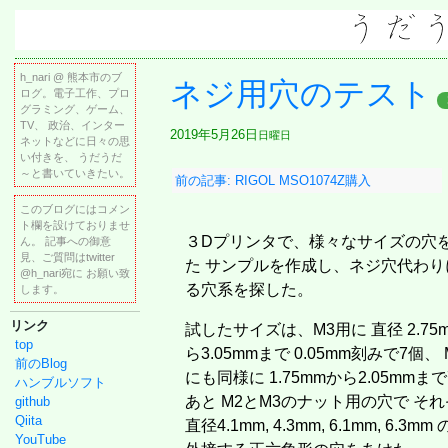
h_nari @ 熊本市のブ
ネジ用穴のテスト
ログ。電子工作、プロ
グラミング、ゲーム、
TV、 政治、インター
2019年5月26日
日曜日
ネットなどに日々の思
い付きを、 うだうだ
～と書いていきたい。
前の記事: RIGOL MSO1074Z購入
このブログにはコメン
ト欄を設けておりませ
３Dプリンタで、様々なサイズの穴
ん。 記事への御意
見、ご質問はtwitter
た サンプルを作成し、ネジ穴代わり
@h_nari宛に お願い致
る穴系を探した。
します。
リンク
試したサイズは、M3用に 直径 2.75
top
ら3.05mmまで 0.05mm刻みで7個、 
前のBlog
にも同様に 1.75mmから2.05mmま
ハンブルソフト
あと M2とM3のナット用の穴で そ
github
Qiita
直径4.1mm, 4.3mm, 6.1mm, 6.3mm
YouTube