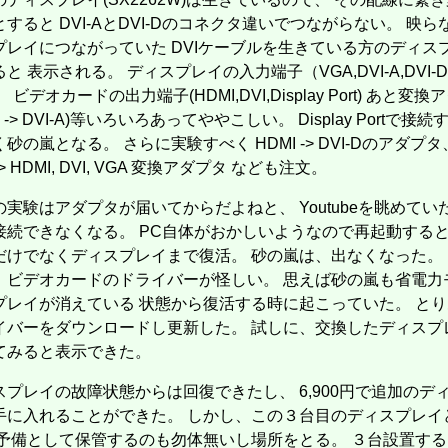
すると DVI-AとDVI-Dのコネクタ違いでつながらない。 映
プレイにつながっていた DVIケーブルを生きている方のディス
と 表示される。 ディスプレイの入力端子（VGA,DVI-A,DVI-D,Di
t)、 ビデオカードの出力端子(HDMI,DVI,Display Port) あと変換
【表紙：EBiDAN】
I -> DVI-A)等いろいろあってややこしい。 Display Portで接続
とSEX／寺西拓人]
砂の嵐となる。 さらに実験すべく HDMI -> DVI-Dのアダプタ、 D
 Edition [COVER:平野紫耀]
 -> HDMI, DVI, VGA 変換アダプタ なども注文。
959
の実験はアダプタが届いてからだよねと、 Youtubeを眺めてい
クス)
ネイティブ英語書き写し
接続できなくなる。 PC自体がおかしいようなので再起動すると
だけでなくディスプレイまで復活。 砂の嵐は、出なくなった。
、ビデオカードのドライバーが怪しい。 思えば砂の嵐も省電力
6年 9月号[もっと学べる！動物園と水族館]
「堀と鹿島編」付き (SEコミックスプレミアム)
プレイが消えている 状態から復活する時に起こっていた。 と
)
イバーをダウンロードし更新した。 試しに、交換したディスプ
クス)
てみると表示できた。
7-1A)
スプレイの故障状態からは回復できたし、 6,900円で追加のデ
手に入れることができた。 しかし、この３台目のディスプレイ
 予備として保管するのも勿体無いし場所をとる。 ３台設置す
09増刊 スペシャルエディション[ちいかわ]