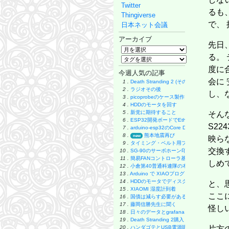
Twitter
るも
Thingiverse
で、
日本ネット会議
アーカイブ
先日
る。
度に合
今週人気の記事
会に 
1 .
Death Stranding 2 (その後)
2 .
ラジオその後
し、
3 .
picoprobeのケース製作
4 .
HDDのモータを回す
5 .
新党に期待すること
そんな
6 .
ESP32開発ボードでEthernet実験
S22
7 .
arduino-esp32のCore Debug Level
8 .
熊本地震再び
new
映ら
9 .
タイミング・ベルト用プーリーの製作
交換
10 .
SG-90のサーボホーン印刷
11 .
簡易FANコントローラ基板
しめ
12 .
小倉第40普通科連隊の本
13 .
Arduino で XIAOプログラミング
14 .
HDDのモータでディスク・グラインダー製
と、
15 .
XIAOMI 湿度計到着
ここ
16 .
国債は減らす必要があるのか
17 .
藤岡信勝先生に聞く
怪しい
18 .
日々のデータとgrafana
19 .
Death Stranding 2購入
20 .
ハンダゴテとUSB電源購入
片方