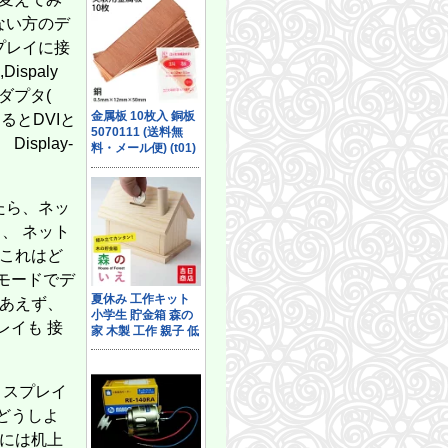
Unityの教科書 Unity 6完全対応版
25
英単語「１万語」習得法（特典：7つの戦略 で難単語を攻略する データ配信） 
49
ネットワークはなぜつながるのか 第2版 知っておきたいTCP/IP、LAN、光
26
らない方のデ
バラバラな世界で共に生きる: リチャード・ローティの哲学 (NHK出版新書 760
50
Copilotエージェントの教科書 AIによる業務自動化の大本命
27
新体系 高校数学の教科書 上 (ブルーバックス)
51
プレイに接
プロダクトマネジメントのすべて 事業戦略・IT開発・UXデザイン・マーケ
28
新体系 高校数学の教科書 下 (ブルーバックス)
52
LLMによる情報抽出入門〜日常のリアルなデータから価値ある情報を取り出
29
spaly
ゼロから12ヵ国語マスターした私の最強の外国語習得法 (SB新書 653)
53
スッキリわかるJava入門 第5版 (スッキリわかる入門シリーズ)
30
沖縄を語りつぐ ある家族の歴史 (岩波新書 新赤版 2115)
54
アダプタ(
SCRUM BOOT CAMP THE BOOK【増補改訂版】 スクラムチームではじ
31
世界一面白い脳の講義 脳の謎を科学で解き明かす (ブルーバックス B 2337)
55
ブルーアーカイブ ゲーム開発部だいぼうけん！ 5巻 (デジタル版ガンガンコミッ
32
するとDVIと
ビジュアル グーグルの最強AI Gemini活用術 (日経文庫)
56
ブルーアーカイブ ゲーム開発部だいぼうけん！ 1巻 (デジタル版ガンガンコミッ
33
働く人が減っていく国でこれから起きること (朝日新書)
57
できるPower Automate for desktop 改訂2版 Copilot対応 (できるシリーズ編
34
isplay-
エントロピーをめぐる冒険 初心者のための統計熱力学 (ブルーバックス)
58
スッキリわかるSQL入門 第4版 ドリル256問付き! (スッキリわかる入門シリー
35
虚構の昭和史 海軍善玉論、石原莞爾名将論の陥穽 (角川新書)
59
バイブコーディング 生成AI→チャット→エージェントによる「本番品質の
36
最新 ウイスキーの科学 熟成の香味を生む驚きのプロセス (ブルーバックス)
60
ドメイン駆動設計入門 ボトムアップでわかる! ドメイン駆動設計の基本
37
年貢-せめぎ合う江戸時代の領主と百姓 (中公新書 2920)
61
Unreal Engine 5で極めるゲーム開発：サンプルデータと動画で学ぶゲーム
38
たら、ネッ
ガウディの伝言 (光文社新書)
62
Microsoft Power Automate［実践］入門――クラウドフローによる業務
39
「超」入門 相対性理論 アインシュタインは何を考えたのか (ブルーバック
63
ブルーアーカイブ ゲーム開発部だいぼうけん！ 4巻 (デジタル版ガンガンコミッ
、 ネット
40
新しい日本地理 地図・統計・移動から読み解く (講談社現代新書 2814)
64
オブジェクト指向でなぜつくるのか 第3版 知っておきたいOOP、設計、ア
41
「あの戦争」は何だったのか (講談社現代新書)
 これはど
65
Pythonで学ぶアルゴリズムの教科書 一生モノの知識と技術を身につける
42
宇宙を支配する「定数」 万有引力定数から光速、プランク定数まで (ブルー
66
はじめての生成AI ChatGPT「超」活用術
43
モードでデ
読書する人だけがたどり着ける場所 (SB新書)
67
CISSP公式問題集第2版
44
日本人の9割が知らない遺伝の真実 (SB新書)
68
りあえず、
ブラウザで動かすLLM実装入門 Google Colaboratoryで実践するLLM・
45
世界一効率的なAI英語学習法 (幻冬舎新書 806)
69
いちばんやさしいGit&GitHubの教本 第3版 人気講師が教えるバージョン管理
46
レイも 接
TOEIC L&R TEST 出る単特急 銀のフレーズ (TOEIC TEST 特急シリーズ)
70
単体テストの考え方/使い方
47
発達性トラウマ 「生きづらさ」の正体 【自分を責めてしまいがちな方へ】 (
71
マンガでわかる Unityゲーム開発入門
48
宇宙はどう生まれたのか 世界の「起源」がわかる素粒子物理学超入門 (マガ
72
ソフトウェアアーキテクチャの基礎 第2版 ―エンジニアリングに基づく体系
51
吉田拓郎から始めるロックスター列伝 (インターナショナル新書)
73
現場で役立つシステム設計の原則 ~変更を楽で安全にするオブジェクト指向
52
新体系・大学数学 入門の教科書 下 (ブルーバックス)
74
ィスプレイ
大規模言語モデルを使いこなすためのプロンプトエンジニアリングの教科書
53
新書 世界現代史 なぜ「力こそ正義」はよみがえったのか (講談社現代新書 279
75
ゼロから学ぶ Power Apps 実践に役立つビジネスアプリ開発入門
54
どうしよ
法律の読み方がわかる本 (ちくま新書 １９２１)
76
【この1冊でよくわかる】 ソフトウェアテストの教科書 [増補改訂 第2版]
55
屁理屈と哲学
77
るには机上
ビジネスプロセス・マネジメントのための業務フローの描き方
56
日本近代史 (ちくま新書)
78