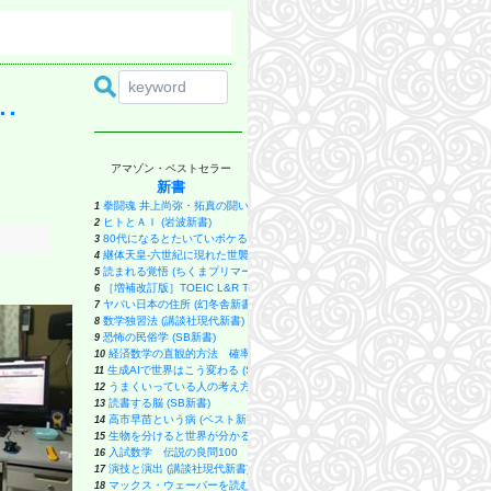
.
アマゾン・ベストセラー
新書
拳闘魂 井上尚弥・拓真の闘い (講談社+α新書 907-1A)
1
ヒトとＡＩ (岩波新書)
2
80代になるとたいていボケるか死ぬ。70代は神様から与えられた特別な時間 (幻冬
3
継体天皇-六世紀に現れた世襲王権の「始祖王」 (中公新書 2910)
4
読まれる覚悟 (ちくまプリマー新書)
5
［増補改訂版］TOEIC L&R TEST 出る単特急 金のフレーズ (TOEIC TEST 
6
ヤバい日本の住所 (幻冬舎新書)
7
数学独習法 (講談社現代新書)
8
恐怖の民俗学 (SB新書)
9
経済数学の直観的方法 確率・統計編 (ブルーバックス)
10
生成AIで世界はこう変わる (SB新書)
11
うまくいっている人の考え方 完全版 (ディスカヴァー携書)
12
読書する脳 (SB新書)
13
高市早苗という病 (ベスト新書 624)
14
生物を分けると世界が分かる 分類すると見えてくる、生物進化と地球の変遷 
15
入試数学 伝説の良問100 良い問題で良い解法を学ぶ (ブルーバックス)
16
演技と演出 (講談社現代新書)
17
マックス・ウェーバーを読む (講談社現代新書)
18