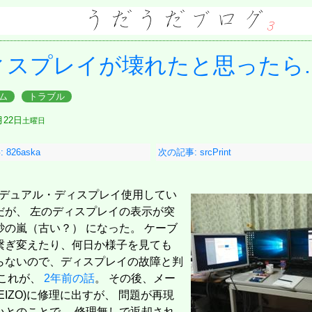
ィスプレイが壊れたと思ったら..
ム
トラブル
月22日
土曜日
826aska
次の記事: srcPrint
をデュアル・ディスプレイ使用してい
だが、 左のディスプレイの表示が突
砂の嵐（古い？） になった。 ケーブ
繋ぎ変えたり、何日か様子を見ても
らないので、ディスプレイの故障と判
 これが、
2年前の話
。 その後、メー
EIZO)に修理に出すが、 問題が再現
いとのことで、 修理無しで返却され