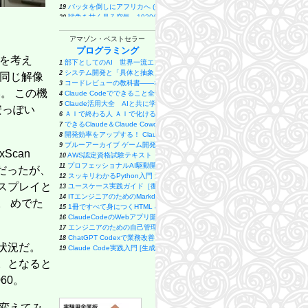
バッタを倒しにアフリカへ (光文社新書)
19
戦争を甘く見る空気 1930年代と似た道を進む現代日本 (朝日新書)
20
学問の発見 数学者が語る「考えること・学ぶこと」 (ブルーバックス)
21
コンテキスト・リーダーシップ 「最高の上司」と「最悪の上司」は文脈で決まる 
22
アマゾン・ベストセラー
バカと無知 (新潮新書)
23
プログラミング
えを考え
為替介入とは何か 200兆円規模「外為特会」が生まれた謎 (集英社新書)
24
部下としてのAI 世界一流エンジニアの進化術
1
【新版】財務3表一体理解法 (朝日新書)
25
システム開発と「具体と抽象」〜問題発見と問題解決を往復する「思考のメタ
2
ズ同じ解像
ミッドウェイ海戦 (文春新書 1375)
26
コードレビューの教科書――なんとなく承認から抜け出すための観点と判断基
3
総理通訳の外国語勉強法 (講談社現代新書)
27
い。 この機
Claude Codeでできること全部やってみた: 初心者でも簡単！AI副業
4
人文知は武器になる (文春新書 1529)
28
Claude活用大全 AIと共に学び働き遊ぶ実践ガイド
5
安っぽい
バブルリゾートの現在地 区分所有という迷宮 (角川新書)
29
ＡＩで終わる人 ＡＩで化ける人 「ＡＩが当たり前」の時代を生き抜く２０の
6
我が身を守る法律知識 (講談社現代新書)
30
できるClaude＆Claude Cowork (できるシリーズ)
7
やってはいけない睡眠の習慣 (SB新書)
31
開発効率をアップする！ Claude Code 実用入門
8
モモ
32
ブルーアーカイブ ゲーム開発部だいぼうけん！ 6巻 (デジタル版ガンガンコミック
9
ヒトと音楽の進化論 (新潮新書 1126)
Scan
33
AWS認定資格試験テキスト AWS認定 クラウドプラクティショナー 改訂第3
10
はじめての言語学 (講談社現代新書)
34
プロフェッショナルAI駆動開発〜確率論から決定論へ AIの揺らぎを制御する
11
安だったが、
いのちの食べかた だれも教えてくれない、世界のヒミツ (角川つばさ文庫)
35
スッキリわかるPython入門 第2版 (スッキリわかる入門シリーズ)
12
カウンセリングとは何か 変化するということ (講談社現代新書 2787)
36
スプレイと
ユースケース実践ガイド［復刻版］ 効果的なユースケースの書き方
13
光と電磁気 ファラデーとマクスウェルが考えたこと 電場とは何か？ 磁場と
37
ITエンジニアのためのMarkdown実践入門 ── 生成AI時代の"伝わる"書き方
14
。 めでた
新版 お金の減らし方 (SB新書)
38
1冊ですべて身につくHTML & CSSとWebデザイン入門講座［第2版］
15
全面改訂 第3版 ほったらかし投資術 (朝日新書)
39
ClaudeCodeのWebアプリ開発: webアプリを作って販売！バイブコ
16
原始仏教 ブッダから大乗成立へ (講談社現代新書 2820)
40
エンジニアのための自己管理入門 堅牢でスケーラブルな働き方を構築する技
17
ユダヤ人の歴史-古代の興亡から離散、ホロコースト、シオニズムまで (中公新書 
41
ChatGPT Codexで業務改善アプリを作ってみた: プログラミング未経験
18
福音派―終末論に引き裂かれるアメリカ社会 (中公新書 2873)
42
状況だ。
Claude Code実践入門 [生成AI深掘りガイド]
19
首都直下 南海トラフ地震に備えよ (SB新書 654)
43
業務設計の教科書
20
。となると
学び直し高校物理 挫折者のための超入門 (講談社現代新書)
44
＃100日チャレンジ 毎日連続100本アプリを作ったら人生が変わった
21
大栗先生の超弦理論入門 (ブルーバックス)
45
060。
はじめてのGit/GitHub入門: バージョン管理の基本からチーム開発・Pull Requ
22
音律と音階の科学 新装版 ドレミ…はどのように生まれたか (ブルーバック
46
徹底攻略Java SE 17 Silver問題集[1Z0-825]対応
23
「具体⇄抽象」トレーニング 思考力が飛躍的にアップする29問 (PHPビジネス
47
世界一流エンジニアの思考法
24
ぎ変えてみ
メタ思考トレーニング 発想力が飛躍的にアップする34問 PHPビジネス新書
48