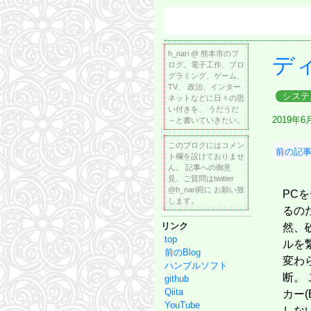
h_nari @ 熊本市のブ
デ
ログ。電子工作、プロ
グラミング、ゲーム、
TV、 政治、インター
システ
ネットなどに日々の思
い付きを、 うだうだ
2019年6
～と書いていきたい。
このブログにはコメン
前の記事: 
ト欄を設けておりませ
ん。 記事への御意
見、ご質問はtwitter
@h_nari宛に お願い致
PC
します。
るの
リンク
然、
top
ルを
前のBlog
変わ
ハンブルソフト
断。
github
Qiita
カー(
YouTube
しな