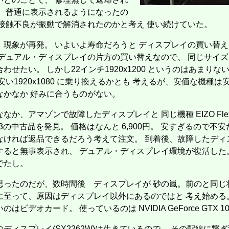
、 普通に表示されるようになったの
 接触不良が振動で解消されたのかと考え 使い続けていた。
、現象が再発。 いよいよ寿命だろうと ディスプレイの買い替
 デュアル・ディスプレイの片方の買い替えなので、 同じサイ
わせたい。 しかし22インチ1920x1200 というのはあまりな
安い1920x1080 に乗り換えるかとも 考えるが、安価な機種は
なかなか 好みに合うものがない。
なか、アマゾンで故障したディスプレイと 同じ機種 EIZO Flex
43の中古品を発見。 価格はなんと 6,900円。 安すぎるので不
なければ返品できるだろう考えて注文。 到着後、故障したディ
すると無事表示され、 デュアル・ディスプレイ環境が復活した
でたし。
作
思ったのだが、数時間後 ディスプレイが 砂の嵐。前のと同じ
に至って、原因はディスプレイ以外にあるのではと 考え始める
のはビデオカード。 使っているのは NVIDIA GeForce GTX 1
のディスプレイ(SX2262W)は生きているので、 その配線に繋