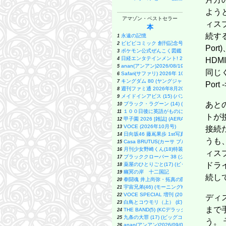
ようと
アマゾン・ベストセラー
ィス
本
続する
永遠の記憶
1
ビビビコミック 創刊記念号 ([実用品])
2
Por
ポケモン公式ぜんこく図鑑 1996-2026
3
日経エンタテインメント! 2026年 9 月号増刊
4
HDM
anan(アンアン)2026/08/19号 No.2507[愛
5
同じく
Safari(サファリ) 2026年 10 月号増刊 Special
6
キングダム 80 (ヤングジャンプコミックス)
7
Port
週刊ファミ通 2026年8月20・27日合併号 No.1
8
メイドインアビス (15) (バンブーコミックス)
9
あと
ブラック・ラグーン (14) (サンデーGXコミッ
10
１００日後に英語がものになる１日１０分 
11
トが
甲子園 2026 [雑誌] (AERA増刊)
12
VOCE (2026年10月号)
13
接続
日向坂46 藤嶌果歩 1st写真集 果実の歩幅
14
うも
Casa BRUTUS(カーサ ブルータス) 202
15
月刊少女野崎くん(18)特装版 セレクト小冊子
16
ィス
ブラッククローバー 38 (ジャンプコミックス
17
ドラ
薬屋のひとりごと(17) (ビッグガンガンコミッ
18
幽冥の岸 十二国記
19
続し
拳闘魂 井上尚弥・拓真の闘い (講談社+α新書 90
20
宇宙兄弟(46) (モーニングKC)
21
VOCE SPECIAL 増刊 (2026年10月号)
22
ディ
白鳥とコウモリ（上） (幻冬舎文庫)
23
まで
THE BAND(5) (KCデラックス)
24
九条の大罪 (17) (ビッグコミックス)
25
う。
anan(アンアン)2026/09/02号 No.25
26