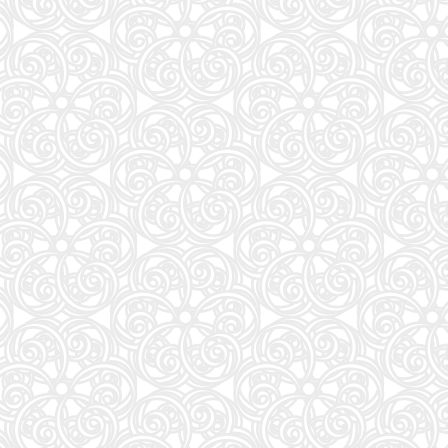
57
アンダーニンジャ(18) (ヤングマガジンKC)
58
Numero TOKYO 2026年10月号増刊（表紙／Number_i）
59
地球の歩き方 スター・ウォーズ
60
もっと！ となりの小さいおじさん～大切なことのほぼ9割は手のひらサイズに教わった 2～
61
VOCE SPECIAL (2026年10月号)
62
だいじ だいじ どーこだ？
63
anan(アンアン)2026/09/16号 No.2511増刊 スペシャルエディション[モテコスメ大賞／小田
64
NYLON JAPAN(ナイロン ジャパン) 2026年 10月号 [雑誌] 【W表紙：ハン（Stray Kids）】
65
山と食欲と私 ２１ (バンチコミックス)
66
HUNTER×HUNTER 39 (ジャンプコミックス)
67
FRIDAY (2026年08月28日号)
68
日本経済の勝算〜なぜ今、世界が日本に注目するのか〜
69
［増補改訂版］TOEIC L&R TEST 出る単特急 金のフレーズ (TOEIC TEST 特急シリーズ)
70
公式TOEIC Listening & Reading 問題集 12
71
おいしい！イラストレッスン クレパスで描きました
72
装苑 2026年 9月号
73
継体天皇-六世紀に現れた世襲王権の「始祖王」 (中公新書 2910)
74
mini（ミニ）2026年9月号
75
中学英語をもう一度ひとつひとつわかりやすく。改訂版
76
sweet（スウィート）2026年10月号増刊【表紙：本田響矢】
77
美的10月号増刊
78
逃げ上手の若君 26 (ジャンプコミックス)
79
最強ジャンプ (9月号)
80
くもんの夏休みドリル小学1年生
81
魔女と傭兵(9) (KCデラックス)
82
あかね噺 23 (ジャンプコミックス)
83
MOE (モエ) 2026年9月号 [雑誌]（巻頭特集 「ちいかわ」と心に寄り添うキャラクターた
84
トスカーナのワイナリーに嫁いで学んだ マンマのイタリア料理レシピ
85
Tarzan(ターザン) 2026年08月27日号 No.931号 [自律神経ゆったりメンテナンス術]
86