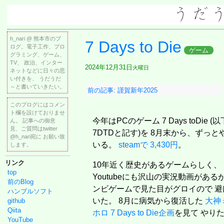
h_nari @ 熊本市のブ
7 Days to Die
ログ。電子工作、プロ
ゲーム
グラミング、ゲーム、
TV、 政治、インター
2024年12月31日
火曜日
ネットなどに日々の思
い付きを、 うだうだ
～と書いていきたい。
前の記事: 謹賀新年2025
このブログにはコメン
ト欄を設けておりませ
今年はPCのゲーム 7 Days toDie (以
ん。 記事への御意
見、ご質問はtwitter
7DTDと記す)を 8月末から、ずっと
@h_nari宛に お願い致
いる。
steamで 3,430円
。
します。
リンク
10年近く歴史があるゲームらしく、
top
Youtubeにも沢山の実況動画がある
前のBlog
ンビゲームで見た目がグロイので 避
ハンブルソフト
いた。 8月に病気から復活した
大神
github
Qiita
ホロ 7 Days to Die企画
を見て やり
YouTube