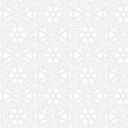
ONE PIECE 115 (ジャンプコミックス)
27
モデルプレスカウントダウンマガジン vol.13 (TVガイドMOOK)
28
異世界居酒屋「のぶ」 (22) (角川コミックス・エース)
29
白鳥とコウモリ（下） (幻冬舎文庫)
30
J-GENERATION 2026年9月号【まるごと1冊大特集!!】Snow Man CORE
31
はなコミ! ~となりにアイドル~
32
信じていた仲間達にダンジョン奥地で殺されかけたがギフト『無限ガチャ』でレベル9999の仲間達
33
くまのプーさん 楽しい刺しゅう 全国版(1) 2026年 8/19 号 [雑誌]
34
CanCam(キャンキャン) 2026年9月号 特別版【表紙：ACEes】
35
Jリーグ選手名鑑2026/27 J1・J2・J3 エル・ゴラッソ特別編集
36
オレンジページ 2026年 10/17号増刊「Suicaのペンギンのぬいぐるみポーチ＆エコバッグ
37
J32 地球の歩き方 川崎市
38
杖と剣のウィストリア(16) (少年マガジンKC)
39
転生したら第七王子だったので、気ままに魔術を極めます(24) (KCデラックス)
40
SAKAMOTO DAYS 28 (ジャンプコミックス)
41
となりの小さいおじさん～大切なことのほぼ9割は手のひらサイズに教わった～
42
誰が為にか書く～東京から離れた山暮らし日記～
43
BURRN! (バーン) 2026年 9月号
44
【令和８年度】 いちばんやさしい ITパスポート 絶対合格の教科書＋出る順問題集
45
これが本当のSPI3だ! 2028年度版 【主要3方式〈テストセンター・ペーパーテスト・WEBテ
46
ダ・ヴィンチ 2026年10月号
47
ESSE (エッセ) 2026年9月号増刊（特装版）
48
日経エンタテインメント! 2026年 10 月号【表紙：佐久間大介】
49
FINEBOYS(ファインボーイズ) 2026年 09 月号 [37℃アソブ日の服！/正門良規]
51
信長協奏曲 (23) (ゲッサン少年サンデーコミックス)
52
自分の思いを言葉にする こどもアウトプット図鑑 (サンクチュアリ出版)
53
手紙 (文春文庫 ひ 13-6)
54
容疑者Xの献身 (文春文庫 ひ 13-7)
55
AERA (アエラ) 2026年 8/31 号【表紙：Kis-My-Ft2】 [雑誌]
56
80代になるとたいていボケるか死ぬ。70代は神様から与えられた特別な時間 (幻冬舎新書 803)