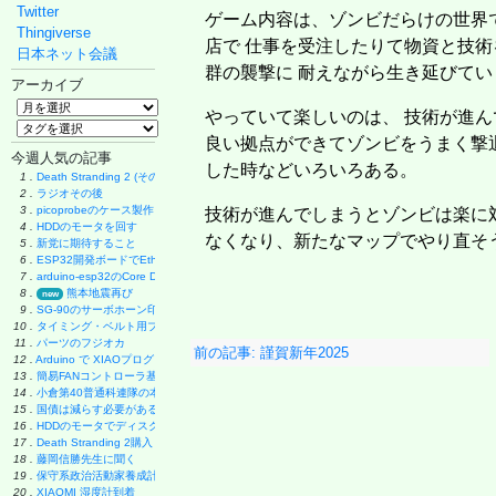
Twitter
ゲーム内容は、ゾンビだらけの世界
Thingiverse
店で 仕事を受注したりて物資と技術
日本ネット会議
群の襲撃に 耐えながら生き延びて
アーカイブ
やっていて楽しいのは、 技術が進
良い拠点ができてゾンビをうまく撃
今週人気の記事
した時などいろいろある。
1 .
Death Stranding 2 (その後)
2 .
ラジオその後
3 .
picoprobeのケース製作
技術が進んでしまうとゾンビは楽に
4 .
HDDのモータを回す
なくなり、新たなマップでやり直そ
5 .
新党に期待すること
6 .
ESP32開発ボードでEthernet実験
7 .
arduino-esp32のCore Debug Level
8 .
熊本地震再び
new
9 .
SG-90のサーボホーン印刷
10 .
タイミング・ベルト用プーリーの製作
11 .
パーツのフジオカ
前の記事: 謹賀新年2025
12 .
Arduino で XIAOプログラミング
13 .
簡易FANコントローラ基板
14 .
小倉第40普通科連隊の本
15 .
国債は減らす必要があるのか
16 .
HDDのモータでディスク・グラインダー製作
17 .
Death Stranding 2購入
18 .
藤岡信勝先生に聞く
19 .
保守系政治活動家養成計画
20 .
XIAOMI 湿度計到着