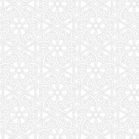
週刊プレイボーイ (34・35号)
87
夏帆 The Tale of KAHO
88
大岩のいちばんはじめの英文法【超基礎文法編】 (東進ブックス 名人の授業シリーズ)
89
魔法少女リリカルなのはEXCEEDS(3) (シリウスKC)
90
灰宮先輩は怖くてかわいい(3) (ガンガンコミックスUP!)
91
タッチペンで音が聞ける!はじめてずかん1000 英語つき ([バラエティ])
92
キネマ旬報: キネマ旬報NEXT Vol.72 (09号増刊)
93
ナミヤ雑貨店の奇蹟 (角川文庫)
94
部下としてのAI 世界一流エンジニアの進化術
95
「日経平均10万円」時代に備えろ (日経ビジネス人文庫)
96