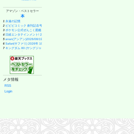
アマゾン・ベストセラー
本
永遠の記憶
1
ビビビコミック 創刊記念号 ([実用品])
2
ポケモン公式ぜんこく図鑑 1996-2026
3
日経エンタテインメント! 2026年 9 月号増刊【表紙：EBiDAN】
4
anan(アンアン)2026/08/19号 No.2507[愛とSEX／寺西拓人]
5
Safari(サファリ) 2026年 10 月号増刊 Special Edition [COVER:平野紫耀]
6
キングダム 80 (ヤングジャンプコミックス)
7
週刊ファミ通 2026年8月20・27日合併号 No.1959
8
メイドインアビス (15) (バンブーコミックス)
9
ブラック・ラグーン (14) (サンデーGXコミックス)
10
１００日後に英語がものになる１日１０分 ネイティブ英語書き写し
11
甲子園 2026 [雑誌] (AERA増刊)
12
VOCE (2026年10月号)
13
メタ情報
日向坂46 藤嶌果歩 1st写真集 果実の歩幅
14
Casa BRUTUS(カーサ ブルータス) 2026年 9月号[もっと学べる！動物園と水族館]
15
RSS
月刊少女野崎くん(18)特装版 セレクト小冊子「堀と鹿島編」付き (SEコミックスプレミアム)
16
Login
ブラッククローバー 38 (ジャンプコミックス)
17
薬屋のひとりごと(17) (ビッグガンガンコミックス)
18
幽冥の岸 十二国記
19
拳闘魂 井上尚弥・拓真の闘い (講談社+α新書 907-1A)
20
宇宙兄弟(46) (モーニングKC)
21
VOCE SPECIAL 増刊 (2026年10月号)
22
白鳥とコウモリ（上） (幻冬舎文庫)
23
THE BAND(5) (KCデラックス)
24
九条の大罪 (17) (ビッグコミックス)
25
anan(アンアン)2026/09/02号 No.2509増刊 スペシャルエディション[ちいかわ]
26