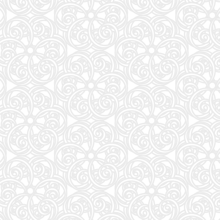
58
J32 地球の歩き方 川崎市
59
もっと！ となりの小さいおじさん～大切なことのほぼ9割は手のひらサイズに教わった 2～
60
FINEBOYS(ファインボーイズ) 2026年 09 月号 [37℃アソブ日の服！/正門良規]
61
手紙 (文春文庫 ひ 13-6)
62
おいしい！イラストレッスン クレパスで描きました
63
SAKAMOTO DAYS 28 (ジャンプコミックス)
64
ソードアート・オンライン マテリアル1 シュガーリィ・デイズ (電撃文庫)
65
GLOW（グロー）2026年8月・9月合併号
66
Safari(サファリ) 2026年 10 月号 [COVER:グレン・パウエル]
67
HUNTER×HUNTER 39 (ジャンプコミックス)
68
公式TOEIC Listening & Reading 問題集 12
69
アオイホノオ (33) (ゲッサン少年サンデーコミックススペシャル)
70
からだの厚みを薄くする
71
中学英語をもう一度ひとつひとつわかりやすく。改訂版
72
山と食欲と私 ２１ (バンチコミックス)
73
モデルプレスカウントダウンマガジン vol.13 (TVガイドMOOK)
74
mini（ミニ）2026年9月号
75
［増補改訂版］TOEIC L&R TEST 出る単特急 金のフレーズ (TOEIC TEST 特急シリーズ)
76
アンダーニンジャ(18) (ヤングマガジンKC)
77
タッチペンで音が聞ける!はじめてずかん1000 英語つき ([バラエティ])
78
DIME (ダイム) 2026年 11月号【特集: 踊る大捜査線】
79
プレゼント (新潮文庫 し 21-71)
80
Numero TOKYO 2026年10月号増刊（表紙／Number_i）
81
YOUNG GUITAR (ヤング・ギター) 2026年 9月号
82
ESSE (エッセ) 2026年9月号増刊（特装版）
83
ちいかわ なんか小さくてかわいいやつ(1) (ワイドKC)
84
日本経済の勝算〜なぜ今、世界が日本に注目するのか〜
85
BURRN! (バーン) 2026年 9月号
86
魔女と傭兵(9) (KCデラックス)
87