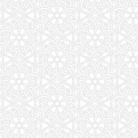
ブラッククローバー 38 (ジャンプコミックス)
27
THE BAND(5) (KCデラックス)
28
ONE PIECE 115 (ジャンプコミックス)
29
Jリーグ選手名鑑2026/27 J1・J2・J3 エル・ゴラッソ特別編集
30
白鳥とコウモリ（上） (幻冬舎文庫)
31
九条の大罪 (17) (ビッグコミックス)
32
anan(アンアン)2026/09/02号 No.2509増刊 スペシャルエディション[ちいかわ]
33
転生したら第七王子だったので、気ままに魔術を極めます(24) (KCデラックス)
34
信じていた仲間達にダンジョン奥地で殺されかけたがギフト『無限ガチャ』でレベル9999の仲間達
35
CanCam(キャンキャン) 2026年9月号 特別版【表紙：ACEes】
36
VOCE (2026年10月号)
37
白鳥とコウモリ（下） (幻冬舎文庫)
38
杖と剣のウィストリア(16) (少年マガジンKC)
39
FRIDAY (2026年08月28日号)
40
VOCE SPECIAL 増刊 (2026年10月号)
41
地球の歩き方 スター・ウォーズ
42
となりの小さいおじさん～大切なことのほぼ9割は手のひらサイズに教わった～
43
大人のおしゃれ手帖2026年9月号
44
週刊プレイボーイ (34・35号)
45
拳闘魂 井上尚弥・拓真の闘い (講談社+α新書 907-1A)
46
容疑者Xの献身 (文春文庫 ひ 13-7)
47
80代になるとたいていボケるか死ぬ。70代は神様から与えられた特別な時間 (幻冬舎新書 803)
48
BARFOUT! SPECIAL EDITION EARLY AUTUMN 2026 / TIME TRAVEL 岩本 照（Snow Man
51
異世界居酒屋「のぶ」 (22) (角川コミックス・エース)
52
信長協奏曲 (23) (ゲッサン少年サンデーコミックス)
53
ハヤブサ消防団 森へつづく道
54
これが本当のSPI3だ! 2028年度版 【主要3方式〈テストセンター・ペーパーテスト・WEBテ
55
大人のおしゃれ手帖2026年9月号増刊
56
【令和８年度】 いちばんやさしい ITパスポート 絶対合格の教科書＋出る順問題集
57
継体天皇-六世紀に現れた世襲王権の「始祖王」 (中公新書 2910)