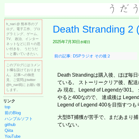
h_nari @ 熊本市のブ
Death Stranding 
ログ。電子工作、プロ
グラミング、ゲーム、
TV、 政治、インター
2025年7月30日
水曜日
ネットなどに日々の思
い付きを、 うだうだ
～と書いていきたい。
前の記事: DSPラジオ その後２
このブログにはコメン
ト欄を設けておりませ
Death Strandingは購入後、ほぼ毎
ん。 記事への御意
見、ご質問はtwitter
ている。 ストーリークリア後、配送
@h_nari宛に お願い致
み 現在、Legend of Legendが301。
します。
やると400なので、 達成後は Legend 
リンク
Legend of Legend 400を目指すつ
top
前のBlog
大型BT捕獲が苦手で、まだあまり捕
ハンブルソフト
ていない。
github
Qiita
YouTube