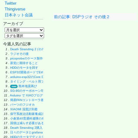
Twitter
Thingiverse
日本ネット会議
前の記事: DSPラジオ その後２
アーカイブ
今週人気の記事
1 .
Death Stranding 2 (その後)
2 .
ラジオその後
3 .
picoprobeのケース製作
4 .
新党に期待すること
5 .
HDDのモータを回す
6 .
ESP32開発ボードでEthernet実験
7 .
arduino-esp32のCore Debug Level
8 .
タイミング・ベルト用プーリーの製作
9 .
熊本地震再び
new
10 .
SG-90のサーボホーン印刷
11 .
Arduino で XIAOプログラミング
12 .
簡易FANコントローラ基板
13 .
パーツのフジオカ
14 .
XIAOMI 湿度計到着
15 .
保守系政治活動家養成計画
16 .
小倉第40普通科連隊の本
17 .
国債は減らす必要があるのか
18 .
Death Stranding 2購入
19 .
日々のデータとgrafana
20 .
HDDのモータでディスク・グラインダー製作