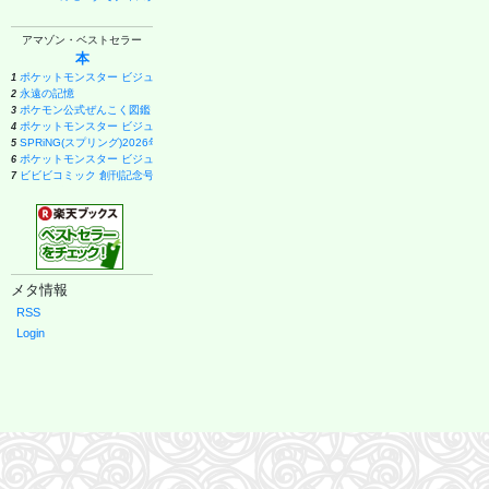
アマゾン・ベストセラー
本
ポケットモンスター ビジュアルアートブック 30th anniversary Art Book of Pokémon Video Ga
1
永遠の記憶
2
ポケモン公式ぜんこく図鑑 1996-2026
3
ポケットモンスター ビジュアルアートブック 30th anniversary Art Book of Pokémon Video Ga
4
SPRiNG(スプリング)2026年11月号
5
ポケットモンスター ビジュアルアートブック 30th anniversary Art Book of Pokémon Video Ga
6
ビビビコミック 創刊記念号 ([実用品])
7
キングダム 80 (ヤングジャンプコミックス)
8
日経エンタテインメント! 2026年 9 月号増刊【表紙：EBiDAN】
9
anan(アンアン)2026/08/19号 No.2507[愛とSEX／寺西拓人]
10
Safari(サファリ) 2026年 10 月号増刊 Special Edition [COVER:平野紫耀]
11
週刊ファミ通 2026年8月20・27日合併号 No.1959
12
Casa BRUTUS(カーサ ブルータス) 2026年 9月号[もっと学べる！動物園と水族館]
13
メタ情報
メイドインアビス (15) (バンブーコミックス)
14
１００日後に英語がものになる１日１０分 ネイティブ英語書き写し
15
RSS
オレンジページ 2026年 10/17号増刊「Suicaのペンギンのぬいぐるみポーチ＆エコバッグ
16
Login
ブラック・ラグーン (14) (サンデーGXコミックス)
17
中国ドラマが好き！いま見るべきスター最前線 (ぴあMOOK)
18
月刊少女野崎くん(18)特装版 セレクト小冊子「堀と鹿島編」付き (SEコミックスプレミアム)
19
薬屋のひとりごと(17) (ビッグガンガンコミックス)
20
甲子園 2026 [雑誌] (AERA増刊)
21
はなコミ! ~となりにアイドル~
22
幽冥の岸 十二国記
23
宇宙兄弟(46) (モーニングKC)
24
くまのプーさん 楽しい刺しゅう 全国版(1) 2026年 8/19 号 [雑誌]
25
日向坂46 藤嶌果歩 1st写真集 果実の歩幅
26