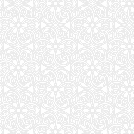
魔法少女リリカルなのはEXCEEDS(3) (シリウスKC)
88
Tarzan(ターザン) 2026年08月27日号 No.931号 [自律神経ゆったりメンテナンス術]
89
美的10月号増刊
90
装苑 2026年 9月号
91
夏帆 The Tale of KAHO
92
自分の思いを言葉にする こどもアウトプット図鑑 (サンクチュアリ出版)
93
だいじ だいじ どーこだ？
94
J-GENERATION 2026年9月号【まるごと1冊大特集!!】Snow Man CORE
95