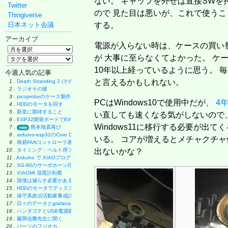
ない。 キャップを外せば直接SWを
Twitter
ので 見た目は悪いが、これで使うこ
Thingiverse
日本ネット会議
する。
アーカイブ
電源が入らない時は、ケースの買い替
が 大事に至らなくてよかった。 ケ
10年以上経っているように思う。 
今週人気の記事
と言えるかもしれない。
1 .
Death Stranding 2 (その後)
2 .
ラジオその後
3 .
picoprobeのケース製作
PCはWindows10で使用中だが、
4
4 .
HDDのモータを回す
5 .
新党に期待すること
い直しても速くなる気がしないので、
6 .
ESP32開発ボードでEthernet実験
Windows11に移行する必要が出
7 .
熊本地震再び
new
8 .
arduino-esp32のCore Debug Level
いる。 コアが増えるとメチャクチャ
9 .
簡易FANコントローラ基板
10 .
タイミング・ベルト用プーリーの製作
出ないかな？
11 .
Arduino で XIAOプログラミング
12 .
SG-90のサーボホーン印刷
13 .
XIAOMI 湿度計到着
14 .
国債は減らす必要があるのか
15 .
HDDのモータでディスク・グラインダー製作
16 .
保守系政治活動家養成計画
17 .
日々のデータとgrafana
18 .
ハンダゴテとUSB電源購入
19 .
藤岡信勝先生に聞く
20 .
パーツのフジオカ