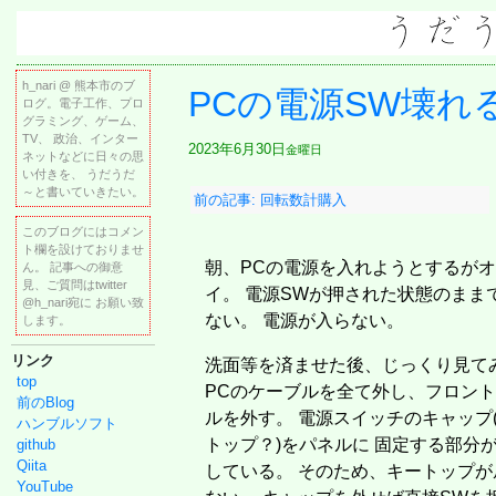
h_nari @ 熊本市のブ
PCの電源SW壊れ
ログ。電子工作、プロ
グラミング、ゲーム、
TV、 政治、インター
2023年6月30日
金曜日
ネットなどに日々の思
い付きを、 うだうだ
～と書いていきたい。
前の記事: 回転数計購入
このブログにはコメン
ト欄を設けておりませ
朝、PCの電源を入れようとするが
ん。 記事への御意
見、ご質問はtwitter
イ。 電源SWが押された状態のまま
@h_nari宛に お願い致
ない。 電源が入らない。
します。
リンク
洗面等を済ませた後、じっくり見て
top
PCのケーブルを全て外し、フロン
前のBlog
ルを外す。 電源スイッチのキャップ
ハンブルソフト
トップ？)をパネルに 固定する部分
github
Qiita
している。 そのため、キートップが
YouTube