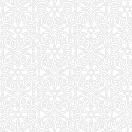
59
装苑 2026年 9月号
60
HUNTER×HUNTER 39 (ジャンプコミックス)
61
アンダーニンジャ(18) (ヤングマガジンKC)
62
もっと！ となりの小さいおじさん～大切なことのほぼ9割は手のひらサイズに教わった 2～
63
AERA (アエラ) 2026年 8/10-8/17 合併号【表紙：THE ALFEE】 [雑誌]
64
逃げ上手の若君 26 (ジャンプコミックス)
65
［増補改訂版］TOEIC L&R TEST 出る単特急 金のフレーズ (TOEIC TEST 特急シリーズ)
66
MOE (モエ) 2026年9月号 [雑誌]（巻頭特集 「ちいかわ」と心に寄り添うキャラクターた
67
ナミヤ雑貨店の奇蹟 (角川文庫)
68
週刊プレイボーイ (33号)
69
信じていた仲間達にダンジョン奥地で殺されかけたがギフト『無限ガチャ』でレベル9999の仲間達
70
夏帆 The Tale of KAHO
71
中学英語をもう一度ひとつひとつわかりやすく。改訂版
72
タッチペンで音が聞ける!はじめてずかん1000 英語つき ([バラエティ])
73
公式TOEIC Listening & Reading 問題集 12
74
北極星 僕たちはどう働くか
75
覚悟の磨き方 超訳 吉田松陰 (サンクチュアリ出版)
76
杖と剣のウィストリア(16) (少年マガジンKC)
77
美的スペシャル10月号
78
Casa BRUTUS(カーサ ブルータス) 2026年 9月号[もっと学べる！動物園と水族館]
79
山と食欲と私 ２１ (バンチコミックス)
80
sweet（スウィート）2026年10月号増刊【表紙：本田響矢】
81
日本経済の勝算〜なぜ今、世界が日本に注目するのか〜
82
日経エンタテインメント! 2026年 9 月号【表紙：SUPER EIGHT】
83
手紙 (文春文庫 ひ 13-6)
84
部下としてのAI 世界一流エンジニアの進化術
85
ブルーアーカイブ オフィシャルアートワークス4
86
フェルメールぴあ (ぴあMOOK)
87
anan(アンアン)2026/08/26号 No.2508[睡眠の技術。／ふぉ～ゆ～]
88