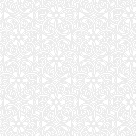
AERA (アエラ) 2026年 8/31 号 [雑誌]
27
Jリーグ選手名鑑2026/27 J1・J2・J3 エル・ゴラッソ特別編集
28
ONE PIECE 115 (ジャンプコミックス)
29
白鳥とコウモリ（上） (幻冬舎文庫)
30
ダ・ヴィンチ 2026年10月号
31
NYLON JAPAN(ナイロン ジャパン) 2026年 10月号 [雑誌] 【W表紙：ハン（Stray Kids）】
32
Numero TOKYO 2026年10月号増刊（表紙／Number_i）
33
BURRN! (バーン) 2026年 9月号
34
ESSE (エッセ) 2026年9月号増刊（特装版）
35
白鳥とコウモリ（下） (幻冬舎文庫)
36
自分の思いを言葉にする こどもアウトプット図鑑 (サンクチュアリ出版)
37
地球の歩き方 スター・ウォーズ
38
FINEBOYS(ファインボーイズ) 2026年 09 月号 [37℃アソブ日の服！/正門良規]
39
J-GENERATION 2026年9月号【まるごと1冊大特集!!】Snow Man CORE
40
THE BAND(5) (KCデラックス)
41
最強ジャンプ (9月号)
42
くまのプーさん 楽しい刺しゅう 全国版(1) 2026年 8/19 号 [雑誌]
43
【令和８年度】 いちばんやさしい ITパスポート 絶対合格の教科書＋出る順問題集
44
これが本当のSPI3だ! 2028年度版 【主要3方式〈テストセンター・ペーパーテスト・WEBテ
45
美的10月号増刊
46
J32 地球の歩き方 川崎市
47
容疑者Xの献身 (文春文庫 ひ 13-7)
51
mini（ミニ）2026年9月号
52
おいしい！イラストレッスン クレパスで描きました
53
くもんの夏休みドリル小学1年生
54
キネマ旬報: キネマ旬報NEXT Vol.72 (09号増刊)
55
だいじ だいじ どーこだ？
56
となりの小さいおじさん～大切なことのほぼ9割は手のひらサイズに教わった～
57
スター・ウォーズ／マンダロリアン公式ビジュアルガイド
58
あかね噺 23 (ジャンプコミックス)