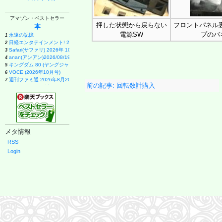
アマゾン・ベストセラー
押した状態から戻らない
フロントパネル
本
電源SW
プのバネ
永遠の記憶
1
日経エンタテインメント! 2026年 9 月号増刊【表紙：EBiDAN】
2
Safari(サファリ) 2026年 10 月号増刊 Special Edition [COVER:平野紫耀]
3
anan(アンアン)2026/08/19号 No.2507[愛とSEX／寺西拓人]
4
キングダム 80 (ヤングジャンプコミックス)
5
VOCE (2026年10月号)
6
週刊ファミ通 2026年8月20・27日合併号 No.1959
7
前の記事: 回転数計購入
甲子園 2026 [雑誌] (AERA増刊)
8
ポケモン公式ぜんこく図鑑 1996-2026
9
メイドインアビス (15) (バンブーコミックス)
10
ブラック・ラグーン (14) (サンデーGXコミックス)
11
日向坂46 藤嶌果歩 1st写真集 果実の歩幅
12
幽冥の岸 十二国記
13
メタ情報
月刊少女野崎くん(18)特装版 セレクト小冊子「堀と鹿島編」付き (SEコミックスプレミアム)
14
ブラッククローバー 38 (ジャンプコミックス)
15
RSS
薬屋のひとりごと(17) (ビッグガンガンコミックス)
16
Login
VOCE SPECIAL 増刊 (2026年10月号)
17
１００日後に英語がものになる１日１０分 ネイティブ英語書き写し
18
宇宙兄弟(46) (モーニングKC)
19
日経エンタテインメント! 2026年 10 月号【表紙：佐久間大介】
20
九条の大罪 (17) (ビッグコミックス)
21
VOCE SPECIAL (2026年10月号)
22
anan(アンアン)2026/09/02号 No.2509増刊 スペシャルエディション[ちいかわ]
23
異世界居酒屋「のぶ」 (22) (角川コミックス・エース)
24
誰が為にか書く～東京から離れた山暮らし日記～
25
SAKAMOTO DAYS 28 (ジャンプコミックス)
26