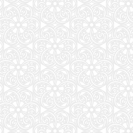
大学入試問題集 関正生の英文法ポラリス[1 標準レベル]
89
高校野球マガジンvol.28 甲子園2026夏完全ガイド（週刊ベースボール9/3号増刊）
90
大岩のいちばんはじめの英文法【超基礎文法編】 (東進ブックス 名人の授業シリーズ)
91
CanCam(キャンキャン) 2026年9月号 特別版【表紙：ACEes】
92
2026/27J1&J2&J3選手名鑑 (NSK MOOK)
93
80代になるとたいていボケるか死ぬ。70代は神様から与えられた特別な時間 (幻冬舎新書 803)
94
なぜ、あの人のがんは消えたのか？80人のがんサバイバーと355の科学論文が示す新しい選択
95
関正生のThe Rules 英語長文問題集2入試標準 (大学入試)
96
美しく正しい字が書けるペン字練習帳
97