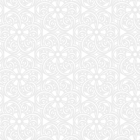
57
アンダーニンジャ(18) (ヤングマガジンKC)
58
Numero TOKYO 2026年10月号増刊（表紙／Number_i）
59
地球の歩き方 スター・ウォーズ
60
もっと！ となりの小さいおじさん～大切なことのほぼ9割は手のひらサイズに教わった 2～
61
VOCE SPECIAL (2026年10月号)
62
だいじ だいじ どーこだ？
63
anan(アンアン)2026/09/16号 No.2511増刊 スペシャルエディション[モテコスメ大賞／小田
64
NYLON JAPAN(ナイロン ジャパン) 2026年 10月号 [雑誌] 【W表紙：ハン（Stray Kids）】
65
山と食欲と私 ２１ (バンチコミックス)
66
HUNTER×HUNTER 39 (ジャンプコミックス)
67
FRIDAY (2026年08月28日号)
68
日本経済の勝算〜なぜ今、世界が日本に注目するのか〜
69
［増補改訂版］TOEIC L&R TEST 出る単特急 金のフレーズ (TOEIC TEST 特急シリーズ)
70
公式TOEIC Listening & Reading 問題集 12
71
おいしい！イラストレッスン クレパスで描きました
72
装苑 2026年 9月号
73
継体天皇-六世紀に現れた世襲王権の「始祖王」 (中公新書 2910)
74
mini（ミニ）2026年9月号
75
中学英語をもう一度ひとつひとつわかりやすく。改訂版
76
sweet（スウィート）2026年10月号増刊【表紙：本田響矢】
77
美的10月号増刊
78
逃げ上手の若君 26 (ジャンプコミックス)
79
最強ジャンプ (9月号)
80
くもんの夏休みドリル小学1年生
81
魔女と傭兵(9) (KCデラックス)
82
あかね噺 23 (ジャンプコミックス)
83
MOE (モエ) 2026年9月号 [雑誌]（巻頭特集 「ちいかわ」と心に寄り添うキャラクターた
84
トスカーナのワイナリーに嫁いで学んだ マンマのイタリア料理レシピ
85
Tarzan(ターザン) 2026年08月27日号 No.931号 [自律神経ゆったりメンテナンス術]
86