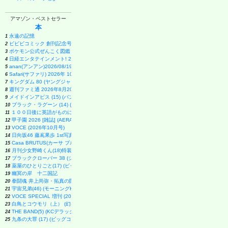
アマゾン・ベストセラー
本
永遠の記憶
1
ビビビコミック 創刊記念号 ([実用品])
2
ポケモン公式ぜんこく図鑑 1996-2026
3
日経エンタテインメント! 2026年 9 月号増刊【表紙：EBiDAN】
4
anan(アンアン)2026/08/19号 No.2507[愛とSEX／寺西拓人]
5
Safari(サファリ) 2026年 10 月号増刊 Special Edition [COVER:平野紫耀]
6
キングダム 80 (ヤングジャンプコミックス)
7
週刊ファミ通 2026年8月20・27日合併号 No.1959
8
メイドインアビス (15) (バンブーコミックス)
9
ブラック・ラグーン (14) (サンデーGXコミックス)
10
１００日後に英語がものになる１日１０分 ネイティブ英語書き写し
11
甲子園 2026 [雑誌] (AERA増刊)
12
VOCE (2026年10月号)
13
日向坂46 藤嶌果歩 1st写真集 果実の歩幅
14
Casa BRUTUS(カーサ ブルータス) 2026年 9月号[もっと学べる！動物園と水族館]
15
月刊少女野崎くん(18)特装版 セレクト小冊子「堀と鹿島編」付き (SEコミックスプレミアム)
16
ブラッククローバー 38 (ジャンプコミックス)
17
薬屋のひとりごと(17) (ビッグガンガンコミックス)
18
幽冥の岸 十二国記
19
拳闘魂 井上尚弥・拓真の闘い (講談社+α新書 907-1A)
20
宇宙兄弟(46) (モーニングKC)
21
VOCE SPECIAL 増刊 (2026年10月号)
22
白鳥とコウモリ（上） (幻冬舎文庫)
23
THE BAND(5) (KCデラックス)
24
九条の大罪 (17) (ビッグコミックス)
25
anan(アンアン)2026/09/02号 No.2509増刊 スペシャルエディション[ちいかわ]
26