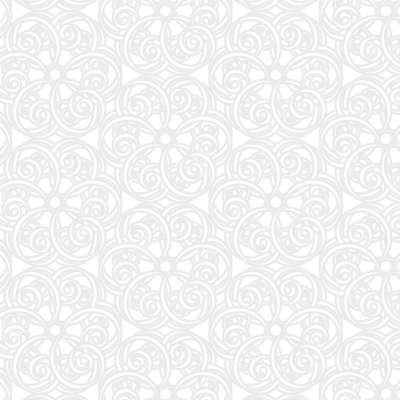
週刊プレイボーイ (34・35号)
87
夏帆 The Tale of KAHO
88
大岩のいちばんはじめの英文法【超基礎文法編】 (東進ブックス 名人の授業シリーズ)
89
魔法少女リリカルなのはEXCEEDS(3) (シリウスKC)
90
灰宮先輩は怖くてかわいい(3) (ガンガンコミックスUP!)
91
タッチペンで音が聞ける!はじめてずかん1000 英語つき ([バラエティ])
92
キネマ旬報: キネマ旬報NEXT Vol.72 (09号増刊)
93
ナミヤ雑貨店の奇蹟 (角川文庫)
94
部下としてのAI 世界一流エンジニアの進化術
95
「日経平均10万円」時代に備えろ (日経ビジネス人文庫)
96