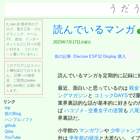
h_nari @ 熊本市のブ
読んでいるマンガ
ログ。電子工作、プロ
グラミング、ゲーム、
TV、 政治、インター
2023年7月17日
月曜日
ネットなどに日々の思
い付きを、 うだうだ
～と書いていきたい。
前の記事: Elecrow ESP32 Display 購入
このブログにはコメン
ト欄を設けておりませ
読んでいるマンガを定期的に記録に
ん。 記事への御意
見、ご質問はtwitter
@h_nari宛に お願い致
最近、面白いと思っているのは
税金
します。
ングマガジン
と
コミックDAYS
で2
リンク
業界裏話的な話が基本的に好きなの
top
ば
ハコヅメ - 交番女子の逆襲
も
八尾
前のBlog
界裏話だ。
ハンブルソフト
github
小学館の
マンガワン
や
少年ジャン
Qiita
YouTube
外は
半年前の状況
と大差ない。 イ