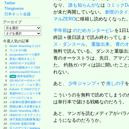
Twitter
なり、
誰も知らんがな
は
コミックD
Thingiverse
が未だ再開していない。
創世のタイ
日本ネット会議
マルZERO
に移籍し読めなくなった
アーカイブ
半年前
は
のだめカンタービレ
を1日
終話＋後日談まで読み終わってしま
今週人気の記事
ス・ダンスール
、
重版出来
、
青の
1 .
Death Stranding 2 (その後)
2 .
ラジオその後
無料で読んでいる。 ダンスと重版
3 .
picoprobeのケース製作
青のオーケストラは、先日、アマゾンP
4 .
新党に期待すること
5 .
HDDのモータを回す
た。 灼熱ガバディは話に聞いたこと
6 .
ESP32開発ボードでEthernet実験
れない。
7 .
arduino-esp32のCore Debug Level
8 .
熊本地震再び
new
9 .
SG-90のサーボホーン印刷
あと、
少年ジャンプ＋
で
推しの子
10 .
タイミング・ベルト用プーリーの製作
11 .
Arduino で XIAOプログラミング
12 .
簡易FANコントローラ基板
こういうのを無料で読めてしまうのが
13 .
パーツのフジオカ
は単行本で儲ける戦略なのだろう。
14 .
小倉第40普通科連隊の本
15 .
国債は減らす必要があるのか
16 .
Death Stranding 2購入
あと、マンガを読むメディアがバラバ
17 .
HDDのモータでディスク・グラインダー製作
18 .
保守系政治活動家養成計画
ようになるのだろうか。
19 .
XIAOMI 湿度計到着
20 .
日々のデータとgrafana