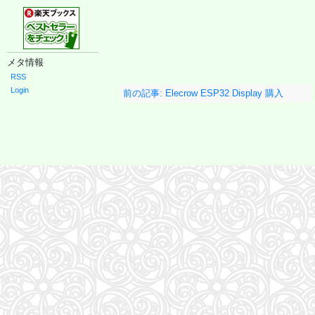
ONE PIECE 115 (ジャンプコミックス)
27
モデルプレスカウントダウンマガジン vol.13 (TVガイドMOOK)
28
異世界居酒屋「のぶ」 (22) (角川コミックス・エース)
29
白鳥とコウモリ（下） (幻冬舎文庫)
30
J-GENERATION 2026年9月号【まるごと1冊大特集!!】Snow Man CORE
31
メタ情報
はなコミ! ~となりにアイドル~
32
信じていた仲間達にダンジョン奥地で殺されかけたがギフト『無限ガチャ』でレベル9999の仲間達
33
RSS
くまのプーさん 楽しい刺しゅう 全国版(1) 2026年 8/19 号 [雑誌]
34
Login
前の記事: Elecrow ESP32 Display 購入
CanCam(キャンキャン) 2026年9月号 特別版【表紙：ACEes】
35
Jリーグ選手名鑑2026/27 J1・J2・J3 エル・ゴラッソ特別編集
36
オレンジページ 2026年 10/17号増刊「Suicaのペンギンのぬいぐるみポーチ＆エコバッグ
37
J32 地球の歩き方 川崎市
38
杖と剣のウィストリア(16) (少年マガジンKC)
39
転生したら第七王子だったので、気ままに魔術を極めます(24) (KCデラックス)
40
SAKAMOTO DAYS 28 (ジャンプコミックス)
41
となりの小さいおじさん～大切なことのほぼ9割は手のひらサイズに教わった～
42
誰が為にか書く～東京から離れた山暮らし日記～
43
BURRN! (バーン) 2026年 9月号
44
【令和８年度】 いちばんやさしい ITパスポート 絶対合格の教科書＋出る順問題集
45
これが本当のSPI3だ! 2028年度版 【主要3方式〈テストセンター・ペーパーテスト・WEBテ
46
ダ・ヴィンチ 2026年10月号
47
ESSE (エッセ) 2026年9月号増刊（特装版）
48
日経エンタテインメント! 2026年 10 月号【表紙：佐久間大介】
49
FINEBOYS(ファインボーイズ) 2026年 09 月号 [37℃アソブ日の服！/正門良規]
51
信長協奏曲 (23) (ゲッサン少年サンデーコミックス)
52
自分の思いを言葉にする こどもアウトプット図鑑 (サンクチュアリ出版)
53
手紙 (文春文庫 ひ 13-6)
54
容疑者Xの献身 (文春文庫 ひ 13-7)
55
AERA (アエラ) 2026年 8/31 号【表紙：Kis-My-Ft2】 [雑誌]
56
80代になるとたいていボケるか死ぬ。70代は神様から与えられた特別な時間 (幻冬舎新書 803)