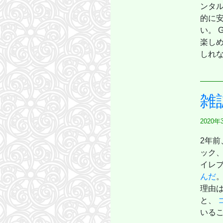
ンタル
的に安
い。 
楽し
しれ
雑
2020年
2年前
ック、
イレ
んだ
。
理由は
と、
いる