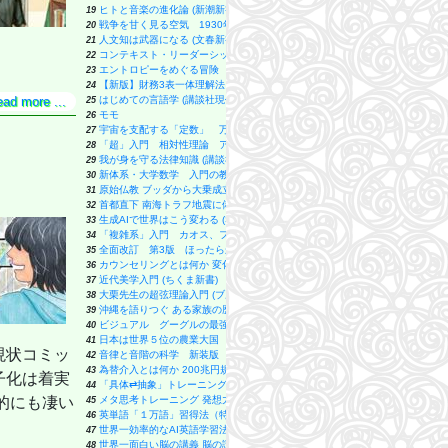
ヒトと音楽の進化論 (新潮新書 1126)
19
戦争を甘く見る空気 1930年代と似た道を進む現代日本 (朝日新書)
20
人文知は武器になる (文春新書 1529)
21
コンテキスト・リーダーシップ 「最高の上司」と「最悪の上司」は文脈で決まる 
22
エントロピーをめぐる冒険 初心者のための統計熱力学 (ブルーバックス)
23
【新版】財務3表一体理解法 (朝日新書)
24
はじめての言語学 (講談社現代新書)
ead more ...
25
モモ
26
宇宙を支配する「定数」 万有引力定数から光速、プランク定数まで (ブルー
27
「超」入門 相対性理論 アインシュタインは何を考えたのか (ブルーバック
28
我が身を守る法律知識 (講談社現代新書)
29
新体系・大学数学 入門の教科書 下 (ブルーバックス)
30
原始仏教 ブッダから大乗成立へ (講談社現代新書 2820)
31
首都直下 南海トラフ地震に備えよ (SB新書 654)
32
生成AIで世界はこう変わる (SB新書)
33
「複雑系」入門 カオス、フラクタルから生命の謎まで (ブルーバックス)
34
全面改訂 第3版 ほったらかし投資術 (朝日新書)
35
カウンセリングとは何か 変化するということ (講談社現代新書 2787)
36
近代美学入門 (ちくま新書)
37
大栗先生の超弦理論入門 (ブルーバックス)
38
沖縄を語りつぐ ある家族の歴史 (岩波新書 新赤版 2115)
39
ビジュアル グーグルの最強AI Gemini活用術 (日経文庫)
40
日本は世界５位の農業大国 大嘘だらけの食料自給率 (講談社＋α新書)
41
現状コミッ
音律と音階の科学 新装版 ドレミ…はどのように生まれたか (ブルーバック
42
為替介入とは何か 200兆円規模「外為特会」が生まれた謎 (集英社新書)
43
子化は着実
「具体⇄抽象」トレーニング 思考力が飛躍的にアップする29問 (PHPビジネス
44
メタ思考トレーニング 発想力が飛躍的にアップする34問 PHPビジネス新書
的にも凄い
45
英単語「１万語」習得法（特典：7つの戦略 で難単語を攻略する データ配信） 
46
世界一効率的なAI英語学習法 (幻冬舎新書)
47
世界一面白い脳の講義 脳の謎を科学で解き明かす (ブルーバックス B 2337)
48