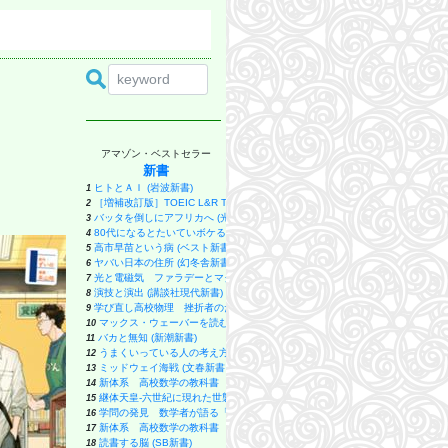
アマゾン・ベストセラー
新書
ヒトとＡＩ (岩波新書)
1
［増補改訂版］TOEIC L&R TEST 出る単特急 金のフレーズ (TOEIC TEST 
2
バッタを倒しにアフリカへ (光文社新書)
3
80代になるとたいていボケるか死ぬ。70代は神様から与えられた特別な時間 (幻冬
4
高市早苗という病 (ベスト新書 624)
5
ヤバい日本の住所 (幻冬舎新書)
6
光と電磁気 ファラデーとマクスウェルが考えたこと 電場とは何か？ 磁場と
7
演技と演出 (講談社現代新書)
8
学び直し高校物理 挫折者のための超入門 (講談社現代新書)
9
マックス・ウェーバーを読む (講談社現代新書)
10
バカと無知 (新潮新書)
11
うまくいっている人の考え方 完全版 (ディスカヴァー携書)
12
ミッドウェイ海戦 (文春新書 1375)
13
新体系 高校数学の教科書 上 (ブルーバックス)
14
継体天皇-六世紀に現れた世襲王権の「始祖王」 (中公新書 2910)
15
学問の発見 数学者が語る「考えること・学ぶこと」 (ブルーバックス)
16
新体系 高校数学の教科書 下 (ブルーバックス)
17
読書する脳 (SB新書)
18