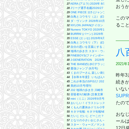
AERA (アエラ) 2026年 8/31 号 [雑誌]
27
おう
Jリーグ選手名鑑2026/27 J1・J2・J3 
28
ONE PIECE 115 (ジャンプコミックス)
29
白鳥とコウモリ（上） (幻冬舎文庫)
30
この
ダ・ヴィンチ 2026年10月号
31
るこ
NYLON JAPAN(ナイロン ジャパン) 2026年 
32
Numero TOKYO 2026年10月号増刊（表紙／N
33
BURRN! (バーン) 2026年 9月号
34
ESSE (エッセ) 2026年9月号増刊（特装版）
35
白鳥とコウモリ（下） (幻冬舎文庫)
36
自分の思いを言葉にする こどもアウトプット図
37
八
地球の歩き方 スター・ウォーズ
38
FINEBOYS(ファインボーイズ) 2026年 09
39
J-GENERATION 2026年9月号【まるごと1冊
40
2021年
THE BAND(5) (KCデラックス)
41
最強ジャンプ (9月号)
42
くまのプーさん 楽しい刺しゅう 全国版(1) 2026
43
昨年
【令和８年度】 いちばんやさしい ITパスポ
44
続きが
これが本当のSPI3だ! 2028年度版 【主
45
美的10月号増刊
46
いない
J32 地球の歩き方 川崎市
47
容疑者Xの献身 (文春文庫 ひ 13-7)
51
SUPR
mini（ミニ）2026年9月号
52
たので
おいしい！イラストレッスン クレパスで描
53
くもんの夏休みドリル小学1年生
54
キネマ旬報: キネマ旬報NEXT Vol.72 (09号増
55
おな
だいじ だいじ どーこだ？
56
となりの小さいおじさん～大切なことのほぼ
ールは
57
スター・ウォーズ／マンダロリアン公式ビジ
58
12日
あかね噺 23 (ジャンプコミックス)