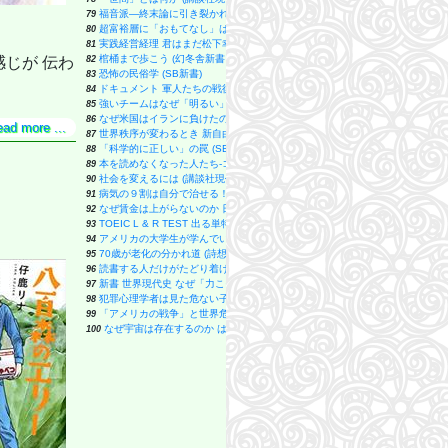
福音派―終末論に引き裂かれるアメリカ社会 (中公新書 2873)
79
超富裕層に「おもてなし」はいらない 世界の一流が日本に惹かれる本当の理由
80
実践経営経理 君はまだ松下幸之助を知らない (PHP新書)
81
棺桶まで歩こう (幻冬舎新書 790)
82
じが 伝わ
恐怖の民俗学 (SB新書)
83
ドキュメント 軍人たちの戦後: 証言・資料で辿る生還者の数奇な運命 (小学館
84
強いチームはなぜ「明るい」のか (幻冬舎新書 739)
85
なぜ米国はイランに負けたのか (文春新書 1539)
86
ead more ...
世界秩序が変わるとき 新自由主義からのゲームチェンジ (文春新書 1478)
87
「科学的に正しい」の罠 (SB新書)
88
本を読めなくなった人たち-コスパとテキストメディアをめぐる現在形 (中公新書
89
社会を変えるには (講談社現代新書)
90
病気の９割は自分で治せる！ (PHP新書)
91
なぜ賃金は上がらないのか 日本経済30年の陥穽 (講談社現代新書 2817)
92
TOEIC L & R TEST 出る単特急 金のフレーズ (TOEIC TEST 特急シリーズ)
93
アメリカの大学生が学んでいる本物の教養 (SB新書)
94
70歳が老化の分かれ道 (詩想社新書)
95
読書する人だけがたどり着ける場所 (SB新書)
96
新書 世界現代史 なぜ「力こそ正義」はよみがえったのか (講談社現代新書 279
97
犯罪心理学者は見た危ない子育て (SB新書)
98
「アメリカの戦争」と世界危機 イラン侵攻は何をもたらすのか (岩波新書 新赤版 
99
なぜ宇宙は存在するのか はじめての現代宇宙論 (ブルーバックス)
100