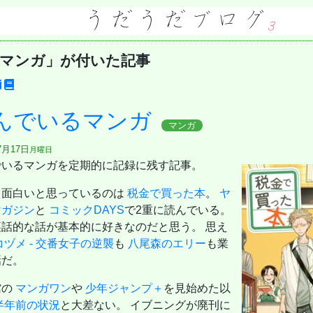
マンガ」が付いた記事
んでいるマンガ
マンガ
7月17日
月曜日
でいるマンガを定期的に記録に残す記事。
、面白いと思っているのは
税金で買った本
。
ヤ
マガジン
と
コミックDAYS
で2重に読んでいる。
裏話的な話が基本的に好きなのだと思う。 思え
コヅメ - 交番女子の逆襲
も
八尾森のエリー
も業
話だ。
館の
マンガワン
や
少年ジャンプ＋
を見始めた以
半年前の状況
と大差ない。 イブニングが廃刊に