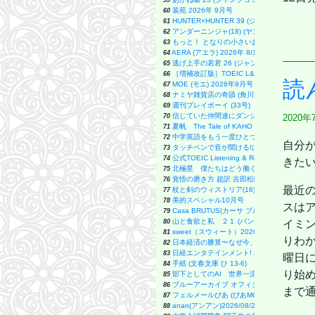
59
装苑 2026年 9月号
60
HUNTER×HUNTER 39 (ジャンプコミックス)
61
アンダーニンジャ(18) (ヤングマガジンKC)
62
もっと！ となりの小さいおじさん～大切なこ
63
AERA (アエラ) 2026年 8/10-8/17 合併号【
64
逃げ上手の若君 26 (ジャンプコミックス)
65
［増補改訂版］TOEIC L&R TEST 出る単特急
66
読
MOE (モエ) 2026年9月号 [雑誌]（
67
ナミヤ雑貨店の奇蹟 (角川文庫)
68
週刊プレイボーイ (33号)
69
信じていた仲間達にダンジョン奥地で殺されかけ
70
2020年
夏帆 The Tale of KAHO
71
中学英語をもう一度ひとつひとつわかりやす
72
自分
タッチペンで音が聞ける!はじめてずかん1000 
73
公式TOEIC Listening & Reading 問題集 12
74
きたい
北極星 僕たちはどう働くか
75
覚悟の磨き方 超訳 吉田松陰 (サンクチュアリ
76
最近
杖と剣のウィストリア(16) (少年マガジンKC)
77
美的スペシャル10月号
78
スは
Casa BRUTUS(カーサ ブルータス) 202
79
山と食欲と私 ２１ (バンチコミックス)
80
イミン
sweet（スウィート）2026年10月号増刊
81
りわか
日本経済の勝算〜なぜ今、世界が日本に注目
82
日経エンタテインメント! 2026年 9 月号【表紙
83
曜日に
手紙 (文春文庫 ひ 13-6)
84
り始め
部下としてのAI 世界一流エンジニアの進化
85
ブルーアーカイブ オフィシャルアートワーク
86
まで
フェルメールぴあ (ぴあMOOK)
87
anan(アンアン)2026/08/26号 No.250
88