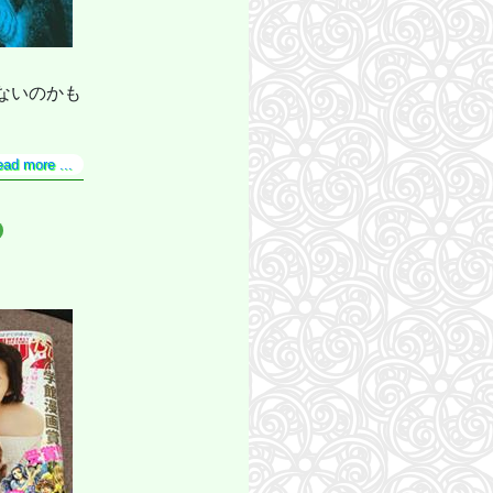
ないのかも
ead more ...