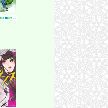
ead more ...
セット）
まぁ!』します!(23) (KCデラックス)