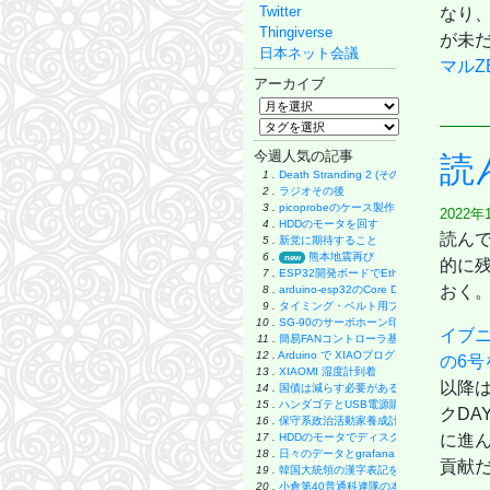
Twitter
なり
Thingiverse
が未
日本ネット会議
マルZ
アーカイブ
今週人気の記事
読
1 .
Death Stranding 2 (その後)
2 .
ラジオその後
3 .
picoprobeのケース製作
2022年
4 .
HDDのモータを回す
読ん
5 .
新党に期待すること
6 .
熊本地震再び
new
的に
7 .
ESP32開発ボードでEthernet実験
おく
8 .
arduino-esp32のCore Debug Level
9 .
タイミング・ベルト用プーリーの製作
10 .
SG-90のサーボホーン印刷
イブニ
11 .
簡易FANコントローラ基板
12 .
Arduino で XIAOプログラミング
の6号
13 .
XIAOMI 湿度計到着
以降
14 .
国債は減らす必要があるのか
15 .
ハンダゴテとUSB電源購入
クDA
16 .
保守系政治活動家養成計画
17 .
HDDのモータでディスク・グラインダー製
に進
18 .
日々のデータとgrafana
貢献
19 .
韓国大統領の漢字表記をやめよう
20 .
小倉第40普通科連隊の本