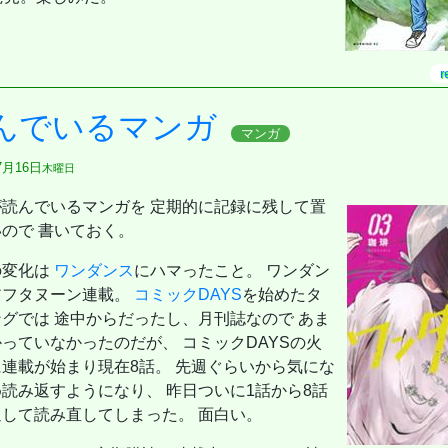
とのほぼ9割は手のひらサイズに教わった 2～
r
表紙：THE ALFEE】 [雑誌]
 金のフレーズ (TOEIC TEST 特急シリーズ)
んでいるマンガ
巻頭特集 「ちいかわ」と心に寄り添うキャラクターたち ｜ とじこみふろく 「ちいかわ」ポストカード3枚
マンガ
たがギフト『無限ガチャ』でレベル9999の仲間達を手に入れて元パーティーメンバーと世界に復讐&『ざ
7月16日
木曜日
く。改訂版
が読んでいるマンガを 定期的に記録に残して置
英語つき ([バラエティ])
ので 書いておく。
出版)
の変化は
ワンダンス
にハマったこと。 ワンダン
アフタヌーン連載。
コミックDAYS
を始めたタ
6年 9月号[もっと学べる！動物園と水族館]
グでは 途中からだったし、月刊誌なので あま
【表紙：本田響矢】
っていなかったのだが、 コミックDAYSの火
するのか〜
：SUPER EIGHT】
連載が始まり現在8話。 先週ぐらいから気にな
読み返すようになり、 昨日ついに1話から8話
術
ス4
通して読み直してしまった。 面白い。
8[睡眠の技術。／ふぉ～ゆ～]