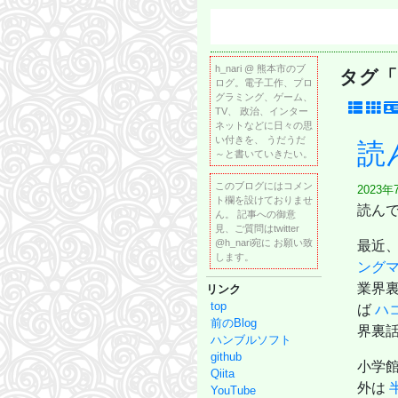
h_nari @ 熊本市のブ
タグ「
ログ。電子工作、プロ
グラミング、ゲーム、
TV、 政治、インター
ネットなどに日々の思
い付きを、 うだうだ
読
～と書いていきたい。
このブログにはコメン
2023年
ト欄を設けておりませ
読ん
ん。 記事への御意
見、ご質問はtwitter
@h_nari宛に お願い致
最近
します。
ング
業界
リンク
top
ば
ハ
前のBlog
界裏
ハンブルソフト
github
小学
Qiita
外は
YouTube