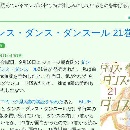
、読んでいるマンガの中で 特に楽しみにしているものを挙げる
r
【表紙：EBiDAN】
 Edition [COVER:平野紫耀]
ンス・ダンス・ダンスール 21
とSEX／寺西拓人]
ガ
959
9月13日
月曜日
金曜日、9月10日に ジョージ朝倉氏の
ダン
クス)
ダンス・ダンスール
21巻が 発売された。 私は前
indle版を予約したところ 当日、気がついたら
「堀と鹿島編」付き (SEコミックスプレミアム)
)
dにダウンロード済みだった。 kindle版の予約も
クス)
かもしれない。
ネイティブ英語書き写し
グコミック系3誌の購読をやめた
あと、
BLUE
号【表紙：佐久間大介】
T
と ダンス・ダンス・ダンスールだけ 単行本の
dle版を買い続けている。 ダンスの方は17巻から
09増刊 スペシャルエディション[ちいかわ]
・エース)
いるが、 21巻が面白かったので 17巻から読み
記～
ら、やっぱり面白い。 16巻以前も買ってしま