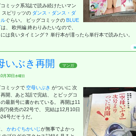
グコミック系3誌で読み続けたいマン
 スピリッツの
ダンス・ダンス・ダ
ール
ぐらい。 ビッグコミックの
BLUE
T
は、 欧州編 終わりみたいなので、
るには良いタイミング？ 単行本が澑ったら単行本で読みたい。
r
母いぶき再開
マンガ
10月30日
水曜日
グコミックで
空母いぶき
がついに 次
再開、あと3話で完結、 とビッグコ
の最新号に書かれている。 再開は11
頃(?)発売の22号で、 完結は12月10日
24号だそうだ。
は、
かわぐちかいじ
が無事でよかっ