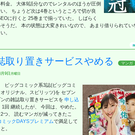
料金。 大体9話分なのでレンタルのほうが圧倒
い。 ちょうど次は4巻というところで切が良
GEOに行くと 25巻まで揃っていた。 しばらく
めそうだ。 本の状態は大変きれいなので、 あまり借りられてい
ない。
r
誌取り置きサービスやめる
マンガ
3月9日
月曜日
、 ビッグコミック系3誌(ビッグコミ
オリジナル、スピリッツ)を セブン
ブンの雑誌取り置きサービスを
申し込
 1回 継続したが、 今回は、やめた。
2つ、 読むマンガが減ってきたこ
コミックDAYSプレミアム
で満足して
こと。