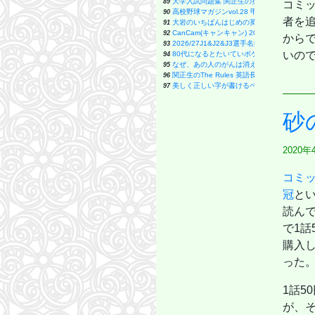
大学入試問題集 関正生の英文法ポラリス[1 
89
コミッ
高校野球マガジンvol.28 甲子園2026夏完
90
者を追
大岩のいちばんはじめの英文法【超基礎文法編
91
CanCam(キャンキャン) 2026年9月号 特別
92
から
2026/27J1&J2&J3選手名鑑 (NSK MOOK)
93
いの
80代になるとたいていボケるか死ぬ。70代は
94
なぜ、あの人のがんは消えたのか？80人のが
95
関正生のThe Rules 英語長文問題集2入試標準
96
美しく正しい字が書けるペン字練習帳
97
砂
2020年
コミッ
冠
とい
読ん
で1話
購入
った
1話5
が、そ