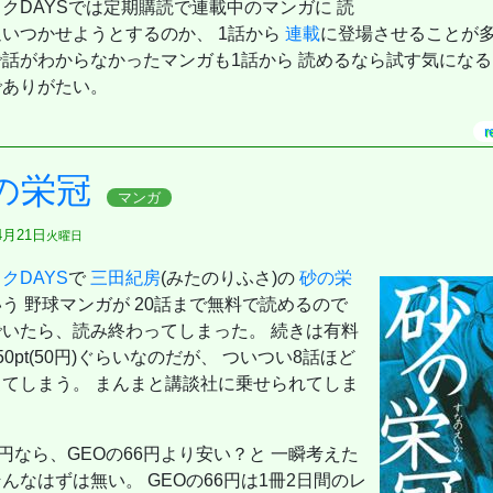
標準レベル]
クDAYSでは定期購読で連載中のマンガに 読
全ガイド（週刊ベースボール9/3号増刊）
いつかせようとするのか、 1話から
連載
に登場させることが多
】 (東進ブックス 名人の授業シリーズ)
版【表紙：ACEes】
で話がわからなかったマンガも1話から 読めるなら試す気にな
でありがたい。
神様から与えられた特別な時間 (幻冬舎新書 803)
んサバイバーと355の科学論文が示す新しい選択肢
 (大学入試)
r
の栄冠
マンガ
4月21日
火曜日
クDAYS
で
三田紀房
(みたのりふさ)の
砂の栄
う 野球マンガが 20話まで無料で読めるので
でいたら、読み終わってしまった。 続きは有料
50pt(50円)ぐらいなのだが、 ついつい8話ほど
してしまう。 まんまと講談社に乗せられてしま
。
0円なら、GEOの66円より安い？と 一瞬考えた
んなはずは無い。 GEOの66円は1冊2日間のレ