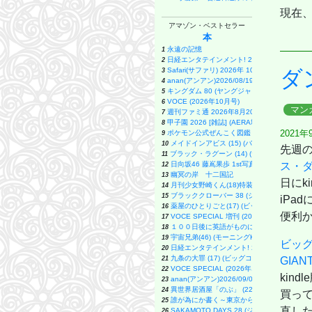
現在
アマゾン・ベストセラー
本
永遠の記憶
1
日経エンタテインメント! 2026年 9 月号増刊
2
Safari(サファリ) 2026年 10 月号増刊 Special
ダ
3
anan(アンアン)2026/08/19号 No.2507[愛
4
キングダム 80 (ヤングジャンプコミックス)
5
VOCE (2026年10月号)
6
マン
週刊ファミ通 2026年8月20・27日合併号 No.1
7
甲子園 2026 [雑誌] (AERA増刊)
8
2021年
ポケモン公式ぜんこく図鑑 1996-2026
9
メイドインアビス (15) (バンブーコミックス)
10
先週の
ブラック・ラグーン (14) (サンデーGXコミッ
11
日向坂46 藤嶌果歩 1st写真集 果実の歩幅
ス・
12
幽冥の岸 十二国記
13
日にk
月刊少女野崎くん(18)特装版 セレクト小冊子
14
ブラッククローバー 38 (ジャンプコミックス
15
iPa
薬屋のひとりごと(17) (ビッグガンガンコミッ
16
便利
VOCE SPECIAL 増刊 (2026年10月号)
17
１００日後に英語がものになる１日１０分 
18
宇宙兄弟(46) (モーニングKC)
19
ビッ
日経エンタテインメント! 2026年 10 月
20
九条の大罪 (17) (ビッグコミックス)
21
GIAN
VOCE SPECIAL (2026年10月号)
22
kin
anan(アンアン)2026/09/02号 No.25
23
異世界居酒屋「のぶ」 (22) (角川コミックス
24
買って
誰が為にか書く～東京から離れた山暮らし日
25
直した
SAKAMOTO DAYS 28 (ジャンプコミックス)
26