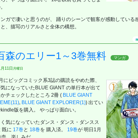
か。
エル・ゴラッソ特別編集
マンガで凄いと思うのが、 踊りのシーンで観客が感動している感
とと、描写のリアルさと全体の構想。
10月号 [雑誌] 【W表紙：ハン（Stray Kids）】
umber_i）
r
鑑 (サンクチュアリ出版)
百森のエリー1～3巻無料
マンガ
 月号 [37℃アソブ日の服！/正門良規]
大特集!!】Snow Man CORE
1月11日
月曜日
年 8/19 号 [雑誌]
3月にビッグコミック系3誌の購読をやめた際、
ート 絶対合格の教科書＋出る順問題集
気になっていたBLUE GIANT の単行本が出て
要3方式〈テストセンター・ペーパーテスト・WEBテスティング〉対応】 (本当の就職テストシリーズ)
かチェックしたところ 2冊 (
BLUE GIANT
EME(11)
,
BLUE GIANT EXPLORER(1)
) 出てい
kindle版を購入。 やっぱり面白い。
きました
刊)
じく気になっていたダンス・ダンス・ダンスス
9割は手のひらサイズに教わった～
 既に
17巻
と
18巻
を 購入済。
19巻
が 明日1月
ュアルガイド
発売。楽しみだ。