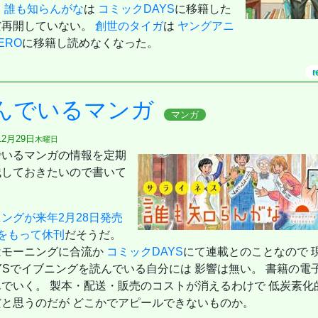
、
誰も知らんがな
は
コミックDAYS
に移籍した
だ再開していない。
創世のタイガ
は
ヤングアニ
ERO
に移籍し読めなくなった。
r
んでいるマンガ
マンガ
12月29日
木曜日
でいるマンガの情報を定期
残しておきたいので書いて
。
ングが来年2月28日発売
をもって休刊
だそうだ。
はモーニングに合流か
コミックDAYS
にて連載とのことなので 
YSでイブニングを読んでいる自分には 影響は無い。 書籍の電
作
んでいく。 製本・配送・販売のコストが消えるわけで 低炭素化
だと思うのだが どこかでアピールできないものか。