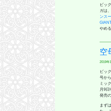
ビッ
ガは、
ンス
GIAN
やめ
空
2019年
ビッ
号から
ミック
月9日
発売の
まず