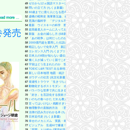
ゼロから12ヵ国語マスターした私の最強の外国語習得法 (SB新書 653)
49
。
問いの立て方 (ちくま新書)
50
60歳までに億り人になる思考法 なぜ富裕層は好んで借金をするのか？ (PHP
51
虚構の昭和史 海軍善玉論、石原莞爾名将論の陥穽 (角川新書)
52
ead more ...
意識の脳科学 「デジタル不老不死」の扉を開く (講談社現代新書)
53
最新 ウイスキーの科学 熟成の香味を生む驚きのプロセス (ブルーバックス)
54
巻発売
超高級老人ホームに入ってみた (集英社新書)
55
新版 お金の減らし方 (SB新書)
56
「あの戦争」は何だったのか (講談社現代新書)
57
2000億円超を運用した伝説のファンドマネジャーが明かす「超」成長株の見つけ方
58
暗記しないで化学入門 新訂版 電子を見れば化学はわかる (ブルーバックス)
59
エレガンス入門 (ちくまプリマー新書 ５２３)
60
日本人の9割が知らない遺伝の真実 (SB新書)
61
働く人が減っていく国でこれから起きること (朝日新書)
62
宇宙はどう生まれたのか 世界の「起源」がわかる素粒子物理学超入門 (マガ
63
TOEIC L&R TEST 出る単特急 銀のフレーズ (TOEIC TEST 特急シリーズ)
64
新しい日本地理 地図・統計・移動から読み解く (講談社現代新書 2814)
65
ガウディの伝言 (光文社新書)
66
発達性トラウマ 「生きづらさ」の正体 【自分を責めてしまいがちな方へ】 (
67
動物化するポストモダン オタクから見た日本社会 (講談社現代新書)
68
バラバラな世界で共に生きる: リチャード・ローティの哲学 (NHK出版新書 760
69
「好き」を言語化する技術 推しの素晴らしさを語りたいのに「やばい！」しか
70
いのちの食べかた だれも教えてくれない、世界のヒミツ (角川つばさ文庫)
71
言ってはいけない 残酷すぎる真実 (新潮新書)
72
物理数学の直観的方法 〈普及版〉 理工系で学ぶ数学 「難所突破」の特効薬
73
法律の読み方がわかる本 (ちくま新書 １９２１)
74
日本近代史 (ちくま新書)
75
幸せのメカニズム 実践・幸福学入門 (講談社現代新書)
76
ビジュアル 生成AIで爆速！ ChatGPT仕事術 (日経文庫)
77
「世間」とは何か (講談社現代新書)
78