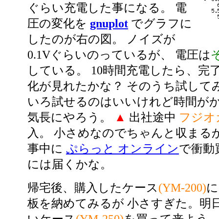
ぐらい充電した事になる。 電
圧の変化を
gnuplot
でグラフに
したのが右の図。 ノイズが
0.1Vぐらいのっているが、 電圧は
している。 10時間充電したら、完
化が見れたかな？ そのうち試して
いろ試せるのはいいけれど時間が
気長にやろう。
▲
出社途中
フジオ
入。 小さめなのでちゃんと収まる
事中に
ぷらっと オンライン
で衝動
には届くかな。
帰宅後、購入したケース
(YM-200)
に
板を納めてみるが 小さすぎた。明日