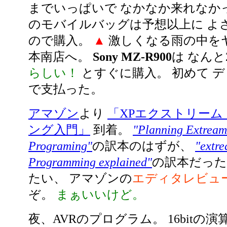
までいっぱいで なかなか来れなかった
のモバイルバッグは予想以上に よ
ので購入。
▲
激しくなる雨の中を
本南店へ。
Sony MZ-R900
は なんと2
らしい！
とすぐに購入。 初めて 
で支払った。
アマゾン
より
「XPエクストリーム
ング入門」
到着。
"Planning Extrea
Programing"
の訳本のはずが、
"extr
Programming explained"
の訳本だった
たい、 アマゾンの
エディタレビュ
ぞ。
まぁいいけど。
夜、AVRのプログラム。 16bitの