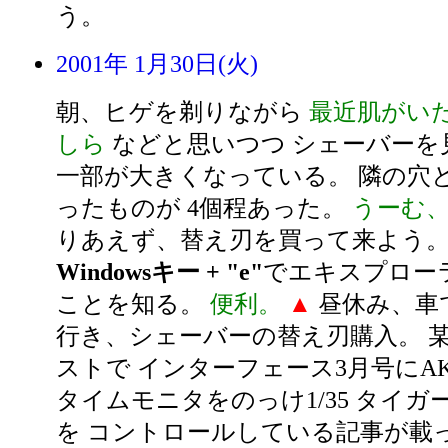
う。
2001年 1月30日(火)
朝、ヒゲを剃りながら
最近肌がい
しら
などと思いつつ シェーバーを
一部が大きくなっている。 隣の穴
ったものが 4個程あった。
うーむ
りあえず、替え刃を買って来よう
Windowsキー + "e"
でエキスプロー
ことを知る。
便利。
▲
昼休み、車
行き、シェーバーの替え刃購入。 
ストで インターフェース3月号にAKI
タイムモニタをのっけ1/35 タイガ
を コントロールしている記事が載