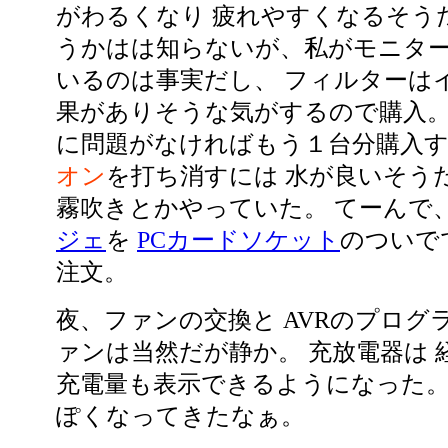
がわるくなり 疲れやすくなるそう
うかはは知らないが、私がモニター
いるのは事実だし、 フィルターは
果がありそうな気がするので購入。 3
に問題がなければもう１台分購入
オン
を打ち消すには 水が良いそう
霧吹きとかやっていた。 てーんで
ジェ
を
PCカードソケット
のついで
注文。
夜、ファンの交換と AVRのプログ
ァンは当然だが静か。 充放電器は 
充電量も表示できるようになった。
ぽくなってきたなぁ。