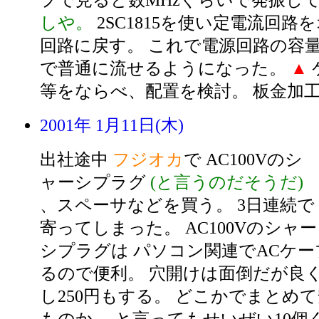
プで見ると数MHzぐらいで発振し
しや。
2SC1815を使い定電流回路
回路に戻す。 これで電源回路の容量(
で普通に流せるようになった。
▲
等をならべ、配置を検討。 板金加
2001年 1月11日(木)
出社途中
フジオカ
で AC100Vのシ
ャーシプラグ
(と言うのだそうだ)
、スペーサなどを買う。 3日連続で
寄ってしまった。 AC100Vのシャー
シプラグは パソコン関連でACケ
るので便利。 穴開けは面倒だが良く
し250円もする。 どこかでまとめ