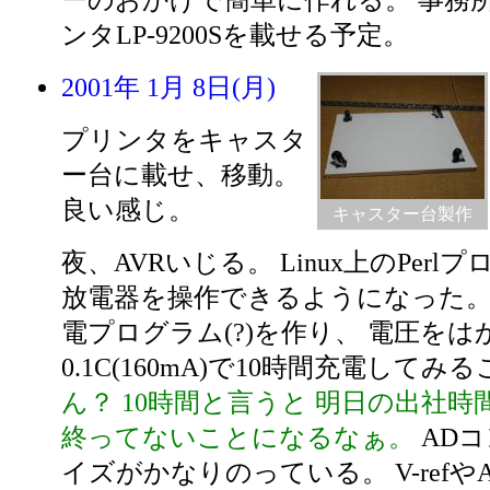
ーのおかげで簡単に作れる。 事務
ンタLP-9200Sを載せる予定。
2001年 1月 8日(月)
プリンタをキャスタ
ー台に載せ、移動。
良い感じ。
キャスター台製作
夜、AVRいじる。 Linux上のPer
放電器を操作できるようになった。
電プログラム(?)を作り、 電圧を
0.1C(160mA)で10時間充電して
ん？ 10時間と言うと 明日の出社時
終ってないことになるなぁ。
AD
イズがかなりのっている。 V-refやA