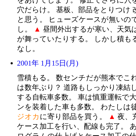
をあけてしまう。 修正でさらに穴
穴だらけ。 基板、部品をとりつけ 
と思う。 ヒューズケースが無いの
し。
▲
昼間外出するが寒い、天気
が舞っていたりする。 しかし積も
なし。
2001年 1月15日(月)
雪積もる。 数センチだが熊本でこ
は数年ぶり？ 道路もしっかり凍結
する自転車多数。 車は慎重運転で
ンを装着した車も多数。 わたしは
ジオカ
に寄り部品を買う。
▲
夜、
ケース加工を行い、配線も完了。 