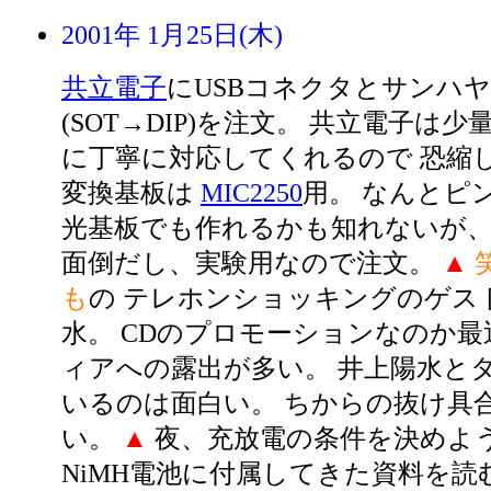
2001年 1月25日(木)
共立電子
にUSBコネクタとサンハ
(SOT→DIP)を注文。 共立電子は
に丁寧に対応してくれるので 恐縮
変換基板は
MIC2250
用。 なんとピン間
光基板でも作れるかも知れないが、
面倒だし、実験用なので注文。
▲
も
の テレホンショッキングのゲス
水。 CDのプロモーションなのか最
ィアへの露出が多い。 井上陽水と
いるのは面白い。 ちからの抜け具
い。
▲
夜、充放電の条件を決めよう
NiMH電池に付属してきた資料を読