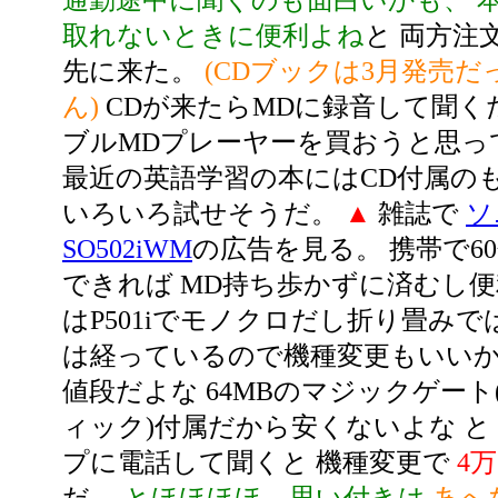
通勤途中に聞くのも面白いかも、
取れないときに便利よね
と 両方注
先に来た。
(CDブックは3月発売
ん)
CDが来たらMDに録音して聞く
ブルMDプレーヤーを買おうと思っ
最近の英語学習の本にはCD付属の
いろいろ試せそうだ。
▲
雑誌で
ソ
SO502iWM
の広告を見る。 携帯で6
できれば MD持ち歩かずに済むし便
はP501iでモノクロだし折り畳みで
は経っているので機種変更もいいか
値段だよな 64MBのマジックゲー
ィック)付属だから安くないよな と
プに電話して聞くと 機種変更で
4