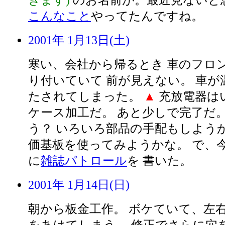
きます)
のお名前が。最近見ないと
こんなこと
やってたんですね。
2001年 1月13日(土)
寒い、会社から帰るとき 車のフロ
り付いていて 前が見えない。 車が
たされてしまった。
▲
充放電器は
ケース加工だ。 あと少しで完了だ。
う？ いろいろ部品の手配もしようかな
価基板を使ってみようかな。 で、
に
雑誌パトロール
を 書いた。
2001年 1月14日(日)
朝から板金工作。 ボケていて、左