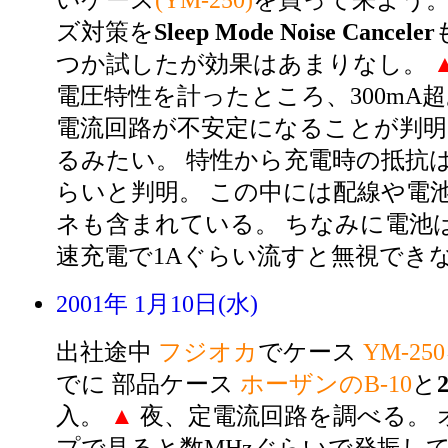
いケース
(YM-250)
を買って来よう
ズ対策を
Sleep Mode Noise Canceler
つか試したが効果はあまりなし。
電圧特性を計ったところ、300mA
電流回路が不安定になることが判明
るみたい。 特性から充電時の抵抗
らいと判明。 この中には配線や電
ネも含まれている。 ちなみに電池は
速充電で1Aぐらい流すと無視でき
2001年 1月10日(水)
出社途中
フジオカ
でケース
YM-250
でに 部品ケース
ホーザンのB-10
と
入。
▲
夜、定電流回路を調べる。 