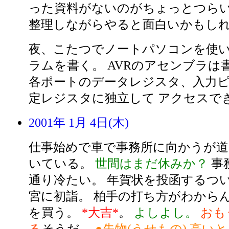
った資料がないのがちょっとつらい
整理しながらやると面白いかもし
夜、こたつでノートパソコンを使い
ラムを書く。 AVRのアセンブラは
各ポートのデータレジスタ、入力ピ
定レジスタに独立して アクセスで
2001年 1月 4日(木)
仕事始めで車で事務所に向かうが
いている。
世間はまだ休みか？
事
通り冷たい。 年賀状を投函するつ
宮に初詣。 柏手の打ち方がわからん
を買う。
*大吉*
。
よしよし。
おも