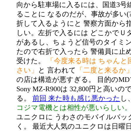
向から駐車場に入るには、国道3号
ることに なるのだが、事故が多い(
折して入るようにと 警察方面から
しい。左折で入るには どこかでＵ
があるし、ちょうど信号のタイミン
たので右折で入ったら 警備員に止
受けた。
「今度来る時は ちゃんと
さい」
と 言われて
「二度と来るか
の店は構造が悪すぎる。 目的のM
Sony MZ-R900は 32,800円と高
る。
前回 来た時も感じ悪かった
し
コジマ電機とは相性が悪いらしい
ユニクロに うわさのモバイルバッ
く。 最近大人気のユニクロは日曜