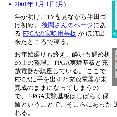
2001年 1月 1日(月)
年が明け、TVを見ながら半田づ
け初め。
後閑さんのページ
にあ
る
FPGAの実験用基板
が ほぼ出
完
来たところで寝る。
お年始廻りも終え、酔いも醒め机
の上の整理。 FPGA実験基板と充
放電器が鎮座している。 ここで
FPGAに手を出すと充放電器が未
完成のままになってしまうの
で、 FPGA実験基板はしばらく保
留ということで、そこらにあった 
れる。