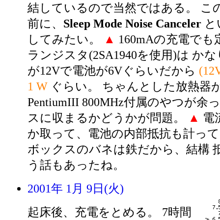
結しているので当然ではある。 こ
前に、
Sleep Mode Noise Canceler
と
してみたい。
▲
160mAの充電で
ランジスタ(2SA1940を使用)は か
が12Vで電池が6Vぐらいだから
(12
1 W
ぐらい。 ちゃんとした放熱器
PentiumIII 800MHz付属のやつ
スに収まるかどうかが問題。
▲
電
か取って、電池の内部抵抗も計って
ボックスのバネは鉄だから、結構 
う話もあったね。
2001年 1月 9日(火)
起床後、充電をとめる。 7時間