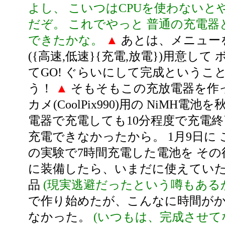
よし、 こいつはCPUを使わないと
だぞ。 これでやっと 普通の充電器
できたかな。
▲
あとは、メニュー
({高速,低速}{充電,放電})用意して
てGO! ぐらいにして完成というこ
う！
▲
そもそもこの充放電器を作っ
カメ(CoolPix990)用の NiMH電
電器で充電しても10分程度で充電終
充電できなかったから。 1月9日に
の実験で7時間充電した電池を その後 Co
に装備したら、いまだに使えていた
品
(現実逃避だったという噂もある
で作り始めたが、こんなに時間が
なかった。
(いつもは、完成させて