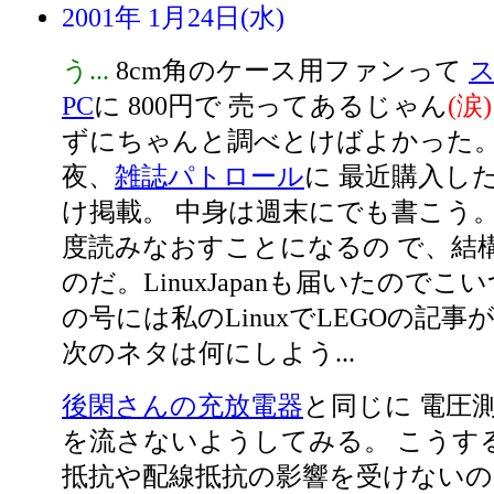
2001年 1月24日(水)
う...
8cm角のケース用ファンって
PC
に 800円で 売ってあるじゃん
(涙)
ずにちゃんと調べとけばよかった
夜、
雑誌パトロール
に 最近購入し
け掲載。 中身は週末にでも書こう
度読みなおすことになるの で、結
のだ。LinuxJapanも届いたのでこ
の号には私のLinuxでLEGOの記
次のネタは何にしよう...
後閑さんの充放電器
と同じに 電圧
を流さないようしてみる。 こうす
抵抗や配線抵抗の影響を受けないの