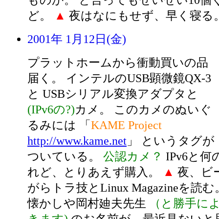
ものか。 と言ってもせいぜい10個
ど。
▲
夜はなにもせず、早く寝る
2001年 1月12日(金)
プラットホームから衝動買いの品
届く。 インテルのUSB顕微鏡QX-3
と USBシリアル変換アダプタと
(IPv6の?)
カメ。 このカメのぬいぐ
るみには 「
KAME Project
http://www.kame.net
」 というタグが
ついている。
公認カメ？
IPv6と
れど、とりあえず購入。
▲
夜、ビ
がらトラ技とLinux Magazineを
懐かしや岡村廸夫先生
（と勝手に