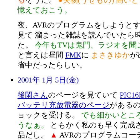
る
そうだ。
●失物(うせもの) 高い
憶えておこう。
夜、AVRのプログラムをしようとす
見て 溜まった雑誌を読んでいたら
た。
今年もTVは鬼門、ラジオを聞
と言えは昼間
FMK
に
まさきゆか
が
省中だったらしい。
2001年 1月 5日(金)
後閑さん
のページを見ていて
PIC1
バッテリ充放電器のページ
があるの
ョックを受ける。
でも細かいとこ
うなぁ。
ともかく私のも早く完成
品だし。
▲
AVRのプログラムコー