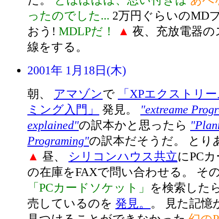
だ。
とほほほほ、思い付きは
あへ
ったのでした...
2万円ぐらいのMD
おう!
MDLPだ！
▲
夜、充放電器の
線をする。
2001年 1月18日(木)
朝、
アマゾン
で
「XPエクストリ
ミング入門」
発見。
"extreame Prog
explained"
の訳本かと思ったら
"Plan
Programing"
の訳本だそうだ。 とり
▲
昼、
シリコンハウス共立
にPC
の在庫をFAXで問い合わせる。 そ
「PCカードソケット」
を検索した
売しているのを
発見。
。 見た記憶