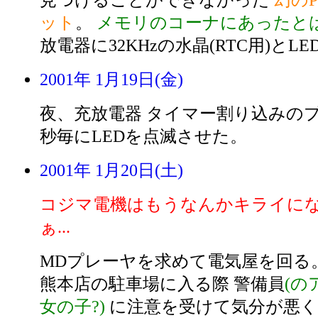
見つけることができなかった
幻の
ット
。
メモリのコーナにあったと
放電器に32KHzの水晶(RTC用)とL
2001年 1月19日(金)
夜、充放電器 タイマー割り込みの
秒毎にLEDを点滅させた。
2001年 1月20日(土)
コジマ電機はもうなんかキライに
ぁ...
MDプレーヤを求めて電気屋を回る
熊本店の駐車場に入る際 警備員
(の
女の子?)
に注意を受けて気分が悪く