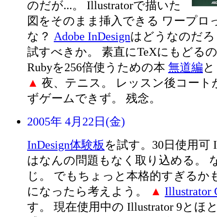
のだが...。 Illustratorで描いた
図をそのまま挿入できる ワープロ
な？
Adobe InDesign
はどうなのだろ
試すべきか。 素直にTeXにもどる
Rubyを256倍使うための本
無道編
▲
夜、テニス。 レッスン後コート
ずゲームできず。 残念。
2005年 4月22日(金)
InDesign体験板
を試す。30日使用可 Illu
はなんの問題もなく取り込める。 
じ。 でもちょっと本格的すぎるかも.
になったら考えよう。
▲
Illustrat
す。 現在使用中の Illustrator 9