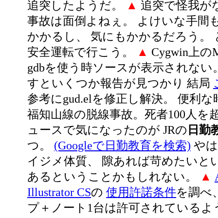
追突したようだ。
▲
追突で怪我が
事故は面倒よねぇ。 よけいな手間
かかるし、 気にもかかるだろう。
安全運転で行こう。
▲
Cygwin上の
gdbを使う時ソースが表示されない。 g
すといくつか報告が見つかり 結局
参考にgud.elを修正し解決。 便利
福知山線の脱線事故。死者100人を
ュースで気になったのが JRの
日勤
つ。
(Googleで日勤教育を検索)
やは
イジメ体質、 隙あれば苛めたいとい
あるということかもしれない。
▲
Illustrator CS
の
使用許諾条件
を調べ
プ＋ノート1台は許可されているよ