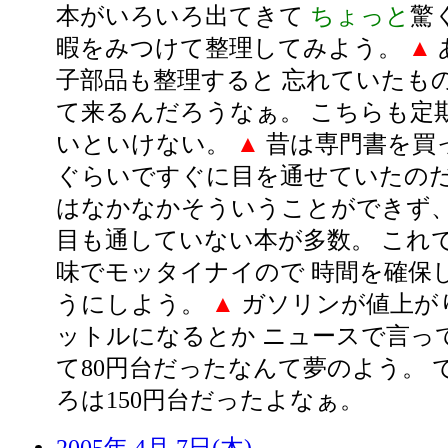
本がいろいろ出てきて
ちょっと
驚
暇をみつけて整理してみよう。
▲
子部品も整理すると 忘れていたも
て来るんだろうなぁ。 こちらも定
いといけない。
▲
昔は専門書を買っ
ぐらいですぐに目を通せていたのだ
はなかなかそういうことができず、
目も通していない本が多数。 これ
味でモッタイナイので 時間を確保
うにしよう。
▲
ガソリンが値上がり
ットルになるとか ニュースで言っ
て80円台だったなんて夢のよう。 
ろは150円台だったよなぁ。