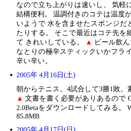
なので立ち上がりは速いし、 気軽に
結構便利。 温調付きのコテは温度
いようで 水を含ませたスポンジだ
たりする。 そこで最近はコテ先を
て きれいしている。
▲
ビール飲ん
なとりの極辛スティックいかフラ
辛い辛い。
2005年 4月16日(土)
朝からテニス。4試合して3勝1敗。
▲
文書を書く必要がありあるので Open
2.0Betaをダウンロードしてみる。 W
85.8MB
2005年 4月17日(日)