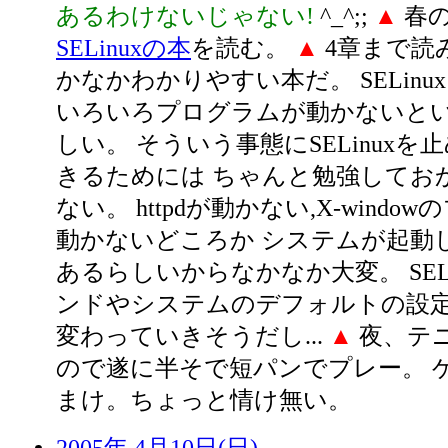
あるわけないじゃない!
^_^;;
▲
春
SELinuxの本
を読む。
▲
4章まで読
かなかわかりやすい本だ。 SELin
いろいろプログラムが動かないと
しい。 そういう事態にSELinuxを
きるためには ちゃんと勉強してお
ない。 httpdが動かない,X-wind
動かないどころか システムが起動
あるらしいからなかなか大変。 SEL
ンドやシステムのデフォルトの設定
変わっていきそうだし...
▲
夜、テニ
ので遂に半そで短パンでプレー。 ゲ
まけ。ちょっと情け無い。