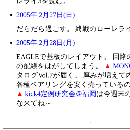
レライ3を読む。
2005年 2月27日(日)
だらだら過ごす。 終戦のローレラ
2005年 2月28日(月)
EAGLEで基板のレイアウト。 回
の配線をはがしてしまう。
▲
MONO
タログVol.7が届く。 厚みが増え
各種ベアリングを安く売っている
▲
kick4定例研究会＠福岡
は今週末の
な来てね～
.