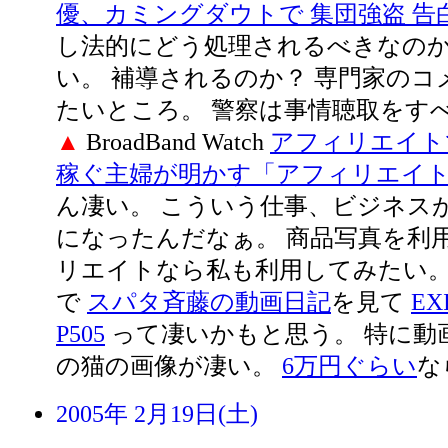
優、カミングダウトで 集団強盗 告
し法的にどう処理されるべきなの
い。 補導されるのか？ 専門家のコ
たいところ。 警察は事情聴取をす
▲
BroadBand Watch
アフィリエイト
稼ぐ主婦が明かす「アフィリエイ
ん凄い。 こういう仕事、ビジネス
になったんだなぁ。 商品写真を利
リエイトなら私も利用してみたい
で
スパタ斉藤の動画日記
を見て
EX
P505
って凄いかもと思う。 特に動
の猫の画像が凄い。
6万円ぐらい
な
2005年 2月19日(土)