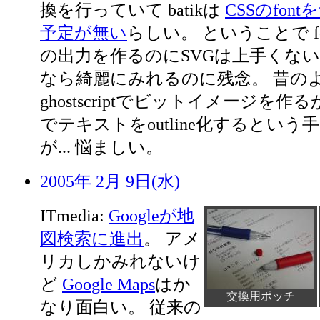
換を行っていて batikは
CSSのfon
予定が無い
らしい。 ということで f
の出力を作るのにSVGは上手くないよ
なら綺麗にみれるのに残念。 昔のように
ghostscriptでビットイメージを作るか。 I
でテキストをoutline化するとい
が... 悩ましい。
2005年 2月 9日(水)
ITmedia:
Googleが地
図検索に進出
。 アメ
リカしかみれないけ
ど
Google Maps
はか
交換用ポッチ
なり面白い。 従来の