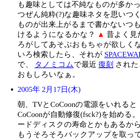
も趣味としては不純なものが多かっ
つぜん純粋(?)な趣味ネタを思いつ
ものが出来上がるまで書かないつも
けるようになるかな？
▲
昔よく見
ろがしてあそぶおもちゃが欲しくな
いろ検索したら、それが
SPACEWA
で、
タノミコム
で最近
復刻
された
おもしろいなぁ。
2005年 2月17日(木)
朝、TVとCoCoonの電源をいれると
CoCoonが自動修復(fsck?)を始める。
ードディスクの寿命とかもあるか
もうそろそろバックアップを取っ