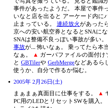
で写真を撮っている。 見ると鑑識
事件があったようだ。 本屋で事件
いなと店を出ると アーケード内に
止まっている。
連続放火
があった
京への安い航空券となるとSNAに
SNAは整備不良っぽい事故が多い。
事故
が... 怖いなぁ。 乗ってたら
なぁ。
▲
ガーバファイルの面付け
と
GBTiler
や
GerbMerge
などあるらし
使うか、自分で作るか悩む。
2005年 2月26日(土)
まぁまぁ真面目に仕事をする。
▲
PC用のLEDとリセットSWを購入。