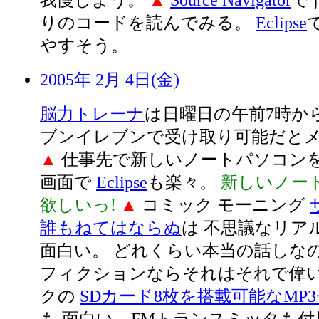
我慢しよう。
▲
Source Navigator
で 
りのコードを読んでみる。
Eclipse
やすそう。
2005年 2月 4日(金)
脳力トレーナ
は日曜日の午前7時か
ブンイレブンで受け取り可能だと
▲
仕事先で新しいノートパソコンを
画面で
Eclipse
も楽々。
新しいノー
欲しいっ!
▲
コミック モーニング
誰もねてはならぬ
は 不思議なリア
面白い。 どれくらい本当の話しなのだ
フィクションならそれはそれで偉い
クの
SDカード8枚を搭載可能なMP