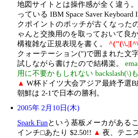
地図サイトとは操作感が全く違う
っている IBM Space Saver Keyboard
クポイントのポッチが古くなったの
ゃんと交換用のを取っておいて良
構複雑な正規表現を書く。
^("(\\.|[
クォーテーション(")で囲まれた文
試しながら書けたので結構楽。
ema
用に不要かもしれない backslash(
▲
W杯ドイツ大会アジア最終予選B組
朝鮮は 2-1で日本の勝利。
2005年 2月10日(木)
Spark Fun
という基板メーカがあるこ
インチ□あたり $2.50!!
▲
夜、テニス