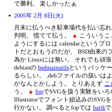
で勝利。 楽しかったぁ
2005年 2月 8日(火)
月末に払うべき駐車場代を払い忘
判明。 慌てて払う。
▲
こういうこ
ようにするには calendarという
トだとおもうのだが、 BSD由来の
為か Linuxには無い。 それでも頑
debianの
bsdmainutils
というパッケ
るらしい。 .debファイルの扱い
がなんとかしよう。 とりあえず
こ
う。
▲
fop
でSVGを扱う実験をい
Illustratorでフォント組込みのS
行かない。 調べるとfopでは
batik
で