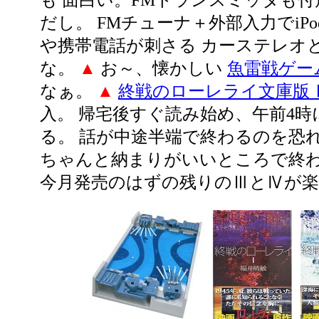
も 面白い。FMトランスミッタも
だし。 FMチューナ＋外部入力でiPo
や携帯電話が刺さる カーステレオ
な。
▲
お～、懐かしい
魚雷戦ゲー
なぁ。
▲
終戦のローレライ文庫版
入。 帰宅後すぐ読み始め、午前4時
る。 話が中途半端で終わるのを恐
ちゃんと納まりがいいところで終
今月発売のはずの残りのⅢとⅣが