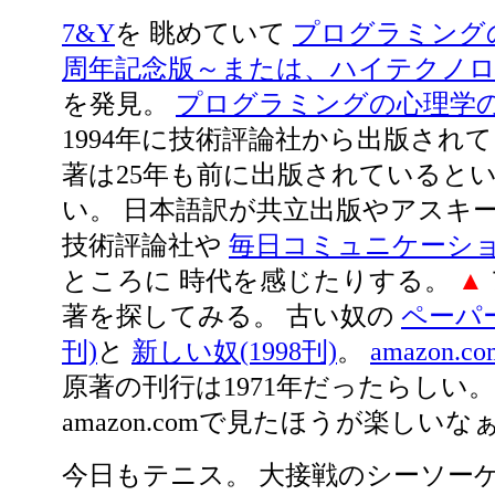
7&Y
を 眺めていて
プログラミングの
周年記念版～または、ハイテクノロ
を発見。
プログラミングの心理学
1994年に技術評論社から出版され
著は25年も前に出版されていると
い。 日本語訳が共立出版やアスキ
技術評論社や
毎日コミュニケーシ
ところに 時代を感じたりする。
▲
著を探してみる。 古い奴の
ペーパー
刊)
と
新しい奴(1998刊)
。
amazon.co
原著の刊行は1971年だったらしい。
amazon.comで見たほうが楽しいな
今日もテニス。 大接戦のシーソーゲー