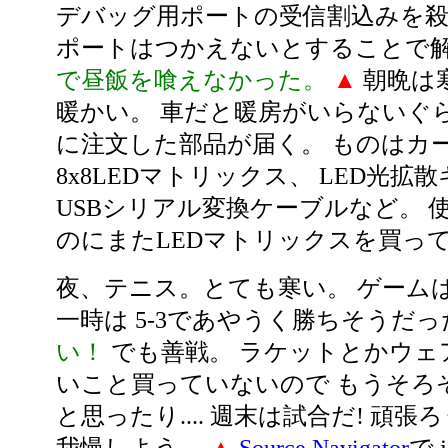
デバッグ用ポートの受信割込みを殺
ポートはつかえないとすることで
で昼飯を喰えなかった。
▲
朝晩は
暖かい。 車だと暖房がいらないぐ
に注文した部品が届く。 ものはカ
8x8LEDマトリックス、 LED光拡
USBシリアル変換ケーブルなど。 
のにまたLEDマトリックスを買っ
夜、テニス。とても寒い。 ゲームは
一時は 5-3であやうく勝ちそうだった
い！
でも善戦。 ラケットとかウェ
いこと買っていないので もうそろ
と思ったり.... 週末は試合だ! 頑張ろ