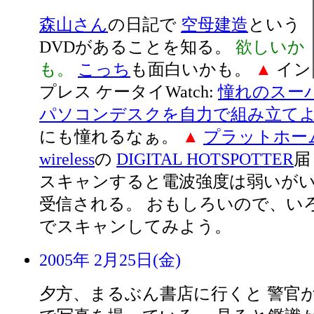
森山さん
の日記で
空母建造
という
DVDがあることを知る。
欲しいか
も。
こっち
も面白いかも。
▲
イン
プレス ケータイWatch:
憧れのスー
パソコンデスクを自力で組み立て
にも憧れるなぁ。
▲
プラットホー
wireless
の
DIGITAL HOTSPOTTER
届
スキャンすると電波強度は弱いがいく
受信される。 おもしろいので、い
でスキャンしてみよう。
2005年 2月25日(金)
夕方、まるぶん書店に行くと 警官