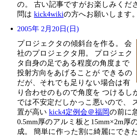
の。 古い記事ですがお楽しみくださ
問は
kick4wiki
の方へお願いします
2005年 2月20日(日)
プロジェクタの傾斜台を作る。 会
社のプロジェクタ用。 プロジェク
タ自身の足である程度の角度まで
投射方向をあげることが できるの
だが、それでも足りない場合は有
り合わせのもので角度を つけるし
では不安定だしかっこ悪いので、 
置が高い
kick4定例会＠福岡
の前に
0.5mm厚のアルミ板と15mm×2m
成。 簡単に作った割に綺麗にできた