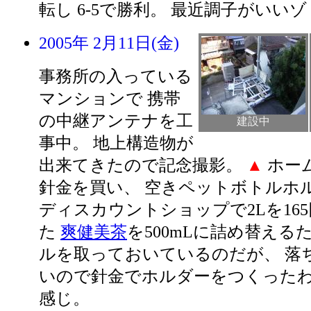
転し 6-5で勝利。 最近調子がいいゾ
2005年 2月11日(金)
事務所の入っている
マンションで 携帯
の中継アンテナを工
建設中
事中。 地上構造物が
出来てきたので記念撮影。
▲
ホー
針金を買い、 空きペットボトルホ
ディスカウントショップで2Lを16
た
爽健美茶
を500mLに詰め替える
ルを取っておいているのだが、 落
いので針金でホルダーをつくったわ
感じ。