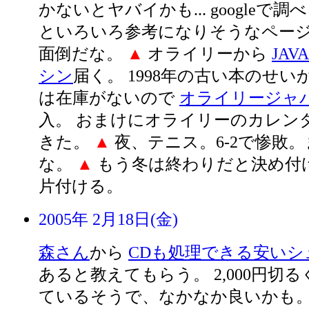
かないとヤバイかも... googleで調
といろいろ参考になりそうなペー
面倒だな。
▲
オライリーから
JA
シン
届く。 1998年の古い本のせい
は在庫がないので
オライリージャ
入。 おまけにオライリーのカレン
きた。
▲
夜、テニス。6-2で惨敗
な。
▲
もう冬は終わりだと決め付
片付ける。
2005年 2月18日(金)
森さん
から
CDも処理できる安いシ
あると教えてもらう。 2,000円切
ているそうで、なかなか良いかも