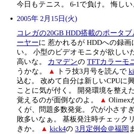
今日もテニス。 6-1で負け。 悔しい
2005年 2月15日(火)
コレガの20GB HDD搭載のポータ
ーヤー
に 惹かれるが HDDへの録
い。 小型のビデオモニタが欲しいだ
高いな。
カマデン
の
TFTカラーモ
うかな。
▲
トラ技3月号を読んで
k
込む。 改めて自分は新しいCPUに
ことに気が付く。 開発環境を整え
覚えるのが面倒なのよ。
▲
Olim
くが、問題多数発覚。 穴が小さすぎ
敗多いなぁ。 基板発注時チェック
きか。
▲
kick4
の
3月定例会＠福岡