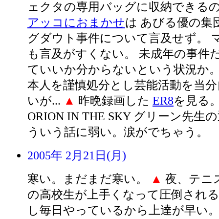
ェクタの専用バッグに収納できる
アッコにおまかせ
は あびる優の集
グダウト事件について言及せず。 
も言及がすくない。 未成年の事件
ていいか分からないという状況か。
本人を謹慎処分とし芸能活動を当分
いが...
▲
昨晩録画した
ER8
を見る。
ORION IN THE SKY グリーン先
ういう話に弱い。涙がでちゃう。
2005年 2月21日(月)
寒い。まだまだ寒い。
▲
夜、テニス
の高校生が上手くなって圧倒される
し毎日やっているから上達が早い