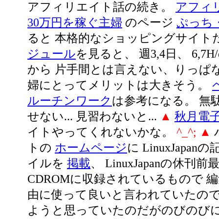
アフィリエイト話の続き。
アフィ
30万円を稼ぐ主婦
のページ
ぷっち
ると 本格的なショッピングサイト
ジュール
を見ると、 週3,4日、 6,7H
から 片手間とは言えない、りっぱな
婦にとってメリットは大きそう。
ルーチンワーク
は参考になる。 無
せない... 見習わないと...
▲
秋月電
イトやってくれないかな。
^_^;
▲
トの
ホームページ
に LinuxJapan
イルを
掲載
、 LinuxJapanの休刊
CDROMに収録されているもので 
由に使って良いと言われていたので
ようと思っていたのだがのびのび