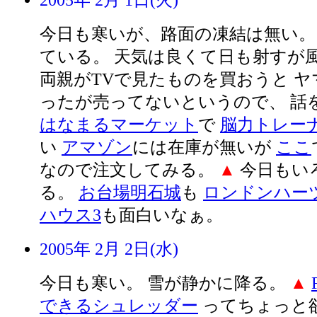
2005年 2月 1日(火)
今日も寒いが、路面の凍結は無い。
ている。 天気は良くて日も射すが
両親がTVで見たものを買おうと 
ったが売ってないというので、 話
はなまるマーケット
で
脳力トレー
い
アマゾン
には在庫が無いが
ここ
なので注文してみる。
▲
今日もい
る。
お台場明石城
も
ロンドンハー
ハウス3
も面白いなぁ。
2005年 2月 2日(水)
今日も寒い。 雪が静かに降る。
▲
できるシュレッダー
ってちょっと