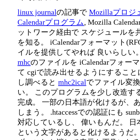
linux journal
の記事で
Mozillaプロ
Calendarプログラム
, Mozilla Calen
ットワーク経由で スケジュールを
を知る。 iCalendarフォーマット(RF
イルを提供してやれば 良いらしい。
mhc
のファイルを iCalendarフォ
て cgiで読み出せるようにするこ
し調べると
mhc2ical
でファイル変
い。 このプログラムを少し改造する
完成。 一部の日本語が化けるが、
しまう。 .htaccessでの認証にも su
対応しているし、 偉いもんだ。 日
という文字があると化けるようだ。