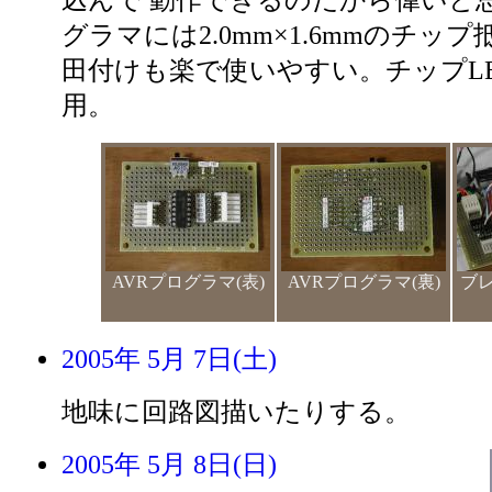
込んで 動作できるのだから偉いと
グラマには2.0mm×1.6mmのチッ
田付けも楽で使いやすい。チップL
用。
AVRプログラマ(表)
AVRプログラマ(裏)
ブ
2005年 5月 7日(土)
地味に回路図描いたりする。
2005年 5月 8日(日)