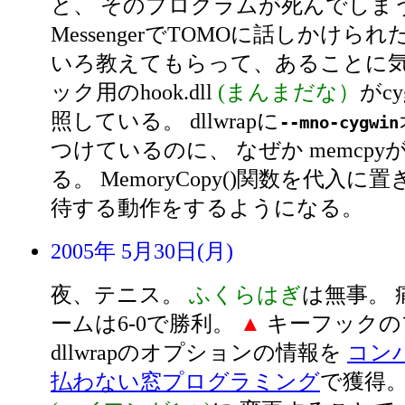
と、 そのプログラムが死んでしま
MessengerでTOMOに話しかけら
いろ教えてもらって、あることに気
ック用のhook.dll
(まんまだな）
がcy
照している。 dllwrapに
--mno-cygwin
つけているのに、 なぜか memcp
る。 MemoryCopy()関数を代入に
待する動作をするようになる。
2005年 5月30日(月)
夜、テニス。
ふくらはぎ
は無事。
ームは6-0で勝利。
▲
キーフックの
dllwrapのオプションの情報を
コン
払わない窓プログラミング
で獲得