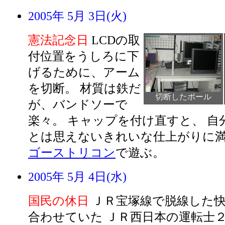
2005年 5月 3日(火)
憲法記念日
LCDの取
付位置をうしろに下
げるために、アーム
を切断。 材質は鉄だ
切断したポール
が、バンドソーで
楽々。 キャップを付け直すと、 自
とは思えないきれいな仕上がりに
ゴーストリコン
で遊ぶ。
2005年 5月 4日(水)
国民の休日
ＪＲ宝塚線で脱線した
合わせていた ＪＲ西日本の運転士