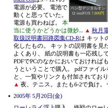
電源が必要。 電池で
ペン型デジタルオシ
ロ osziFOX
7,800円
動くと思っていた。
電源も買わねば。
本
当に使うかどうかは微妙...
▲
秋月
取扱説明書回路図集CD-R
は キット
化したもの。 キットの説明書を見
よくあり、 紙の説明書も一応残し
PDFでPCのなかにおいておければ
うということで購入。 pdfファイ
と、一覧やリンクも付加されており
▲
夜、テニス。またも6-2で負け。
2005年 5月20日(金)
ローレライ浮上
購入。 終戦のロー