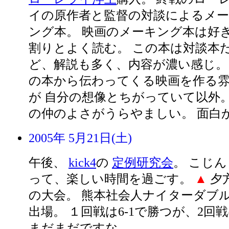
イの原作者と監督の対談によるメ
ング本。 映画のメーキング本は好
割りとよく読む。 この本は対談本
ど、解説も多く、内容が濃い感じ。
の本から伝わってくる映画を作る
が 自分の想像とちがっていて以外。
の仲のよさがうらやましい。 面白
2005年 5月21日(土)
午後、
kick4
の
定例研究会
。 こじ
って、楽しい時間を過ごす。
▲
夕
の大会。 熊本社会人ナイターダブル
出場。 １回戦は6-1で勝つが、2回戦
まだまだですな。