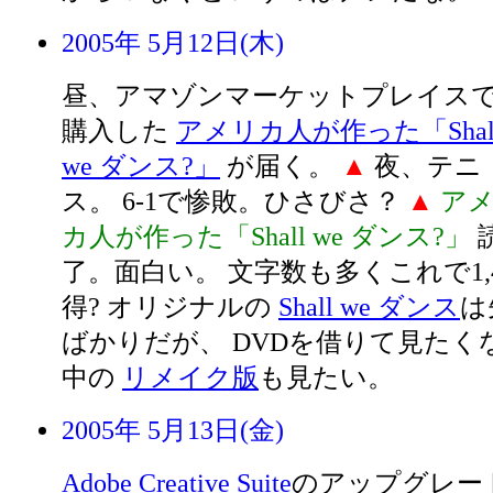
2005年 5月12日(木)
昼、アマゾンマーケットプレイス
購入した
アメリカ人が作った「Shal
we ダンス?」
が届く。
▲
夜、テニ
ス。 6-1で惨敗。ひさびさ？
▲
ア
カ人が作った「Shall we ダンス?」
了。面白い。 文字数も多くこれで1,
得? オリジナルの
Shall we ダンス
は
ばかりだが、 DVDを借りて見たく
中の
リメイク版
も見たい。
2005年 5月13日(金)
Adobe Creative Suite
のアップグレー