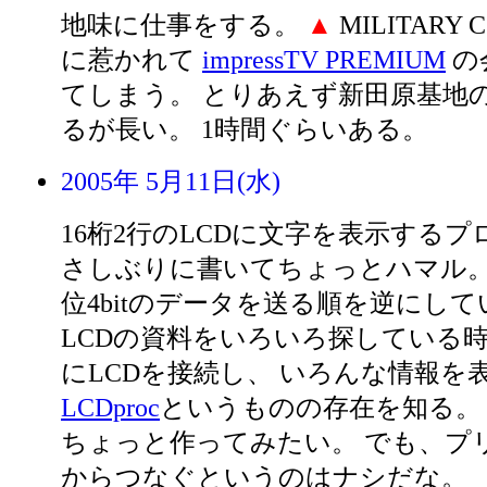
地味に仕事をする。
▲
MILITARY 
に惹かれて
impressTV PREMIUM
の
てしまう。 とりあえず新田原基地
るが長い。 1時間ぐらいある。
2005年 5月11日(水)
16桁2行のLCDに文字を表示するプ
さしぶりに書いてちょっとハマル。 下
位4bitのデータを送る順を逆にし
LCDの資料をいろいろ探している時に
にLCDを接続し、 いろんな情報を
LCDproc
というものの存在を知る。
ちょっと作ってみたい。 でも、プ
からつなぐというのはナシだな。