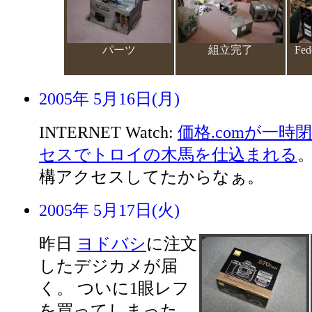
パーツ
組立完了
Fe
2005年 5月16日(月)
INTERNET Watch:
価格.comが一時
セスでトロイの木馬を仕込まれる
構アクセスしてたからなぁ。
2005年 5月17日(火)
昨日
ヨドバシ
に注文
したデジカメが届
く。 ついに1眼レフ
を買ってしまった。