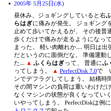
2005年 5月25日(水)
昼休み、ジョギングしていると右
らはぎ
に痛みが発生。 ジョギング
止めて歩いてかえるが、 その後普
歩くだけで痛みが走るようになっ
まった。 軽い肉離れか.... 明日は出
だというのに面倒だな。 準備運動
た...
▲
ふくらはぎ
って、 普通に
ふ
ってしまう。
▲
PerfectDisk 7.0
で 
ンでデフラグしてしまう。 結構時
その間マシンの負荷は重いわけだけ
なくマシンの状態が良くなっていく
いやってしまう。 PerfectDiskは
トロニクス
で知った。