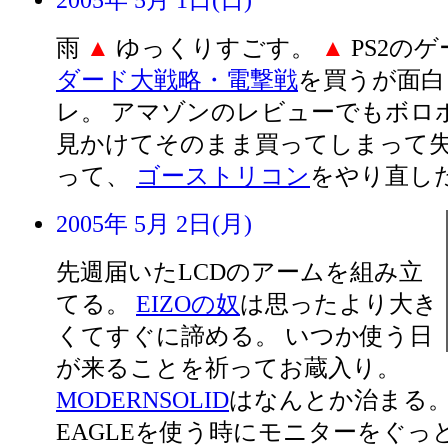
2005年 5月 1日(日)
雨
▲
ゆっくりすごす。
▲
PS2の
ダード大戦略・電撃戦
を買うが面白
レ。 アマゾンのレビューでもボロ
見かけてそのまま買ってしまって失
って、
ゴーストリコン
をやり直したり
2005年 5月 2日(月)
先週届いたLCDのアームを組み立
てる。
EIZOの奴
は思ったより大き
くてすぐに諦める。 いつか使う日
が来ることを祈ってお蔵入り。
MODERNSOLID
はなんとか治まる。
EAGLEを使う時にモニターをぐっ