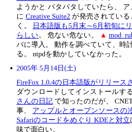
ようかと パタバタしていたら、 
に
Creative Suite2
が発売されている
く。
日本語版も5月末～6月初旬に
らしい
。 危ない危ない。
▲
mod_ru
バに導入。 動作を調べていて、時
る。 ntpdを動かしていなかった。
2005年 5月14日(土)
FireFox 1.0.4の日本語版がリリ
ダウンロードしてインストールす
さんの日記
で知ったのだが、 CNET 
事、
アップルとオープンソースの冷
Safariのコードをめぐり KDEと対立
味で面白い。