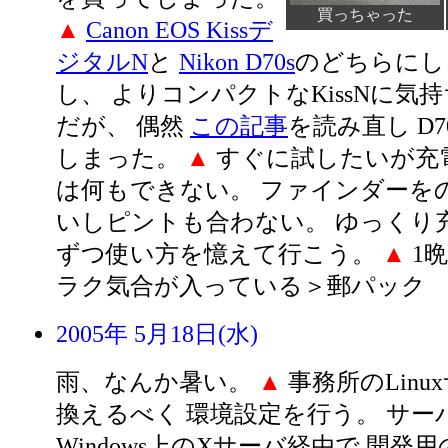
買っちゃった
▲
Canon EOS Kissデ
ジタルN
と
Nikon D70s
のどちらにし
し、 よりコンパクトなKissNに気
だが、 偶然
この記事
を読み直し D
しまった。
▲
すぐに試したいが充
は何もできない。 ファインダーを
いしピントも合わない。 ゆっくり
ずつ使い方を憶えて行こう。
▲
1
ラク気合が入っている＞郵パック
2005年 5月18日(水)
雨、なんか暑い。
▲
事務所のLinu
換えるべく 環境設定を行う。 サー
Windows上のXサーバ経由で 開発