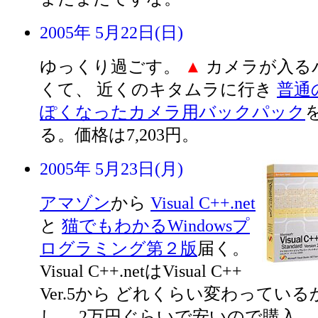
2005年 5月22日(日)
ゆっくり過ごす。
▲
カメラが入る
くて、 近くのキタムラに行き
普通
ぽくなったカメラ用バックパック
る。価格は7,203円。
2005年 5月23日(月)
アマゾン
から
Visual C++.net
と
猫でもわかるWindowsプ
ログラミング第２版
届く。
Visual C++.netはVisual C++
Ver.5から どれくらい変わってい
し、 2万円ぐらいで安いので購入。