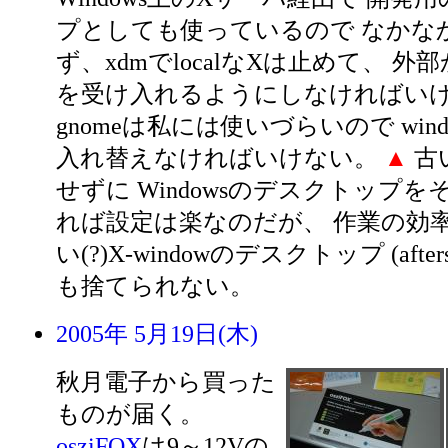
プとしても使っているので なかな
ず、xdmでlocalなXは止めて、 外
を受け入れるようにしなければいけ
gnomeは私には使いづらいので window
入れ替えなければいけない。
▲
古
せずに Windowsのデスクトップ
れば設定は楽なのだが、 作業の効
い(?)X-windowのデスクトップ (afters
も捨てられない。
2005年 5月19日(木)
秋月電子から買った
ものが届く。
osziFOX
は9～12Vの