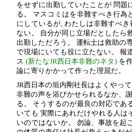
をせずに出勤していたことが 問題
る。 マスコミはを非難すべき行為
にしているが, わたしは非難すべ
ない。 自分が同じ立場だとしたら
出勤しただろう。 運転士は救助の
で現場にいても役に立たない。 報
ス
(新たなJR西日本非難のネタ)
を作
論に寄りかかって作った理屈だ。
JR西日本の垣内剛社長はよくやっ
非難の声を浴びかせられるなか、
る。 そうするのが最良の対応であ
いても 実際にあれだけやれる人は
いのではないか。 勿論、事故を起こ