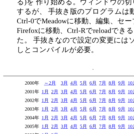
る)を 作り始める。ウィンドウの
するが、 手抜き版のプログラムは
Ctrl-0でMeadowに移動、編集、セーブ
Firefoxに移動、Ctrl-Rでreload
た。 手抜きなので設定の変更には
しとコンパイルが必要。
.
2000年
～2月
3月
4月
5月
6月
7月
8月
9月
1
2001年
1月
2月
3月
4月
5月
6月
7月
8月
9月
1
2002年
1月
2月
3月
4月
5月
6月
7月
8月
9月
1
2003年
1月
2月
3月
4月
5月
6月
7月
8月
9月
1
2004年
1月
2月
3月
4月
5月
6月
7月
8月
9月
1
2005年
1月
2月
3月
4月
5月
6月
7月
8月
9月
1