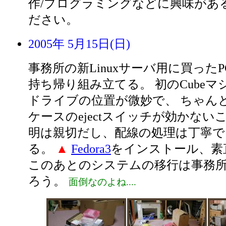
作/プログラミングなどに興味があ
ださい。
2005年 5月15日(日)
事務所の新Linuxサーバ用に買った
持ち帰り組み立てる。 初のCubeマシン
ドライブの位置が微妙で、 ちゃん
ケースのejectスイッチが効かない
明は親切だし、配線の処理は丁寧で
る。
▲
Fedora3
をインストール、素
このあとのシステムの移行は事務
ろう。
面倒なのよね....