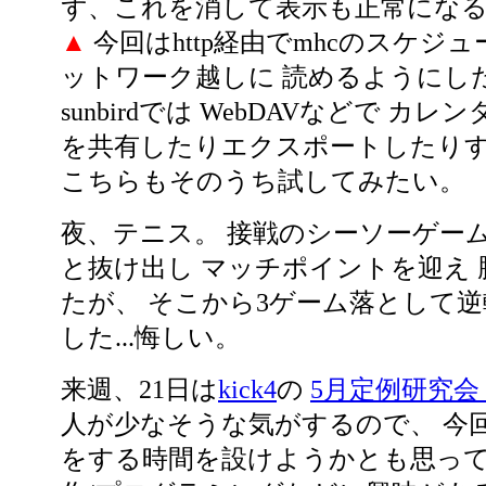
ず、これを消して表示も正常にな
▲
今回はhttp経由でmhcのスケジ
ットワーク越しに 読めるようにし
sunbirdでは WebDAVなどで カ
を共有したりエクスポートしたり
こちらもそのうち試してみたい。
夜、テニス。 接戦のシーソーゲーム、 
と抜け出し マッチポイントを迎え
たが、 そこから3ゲーム落として逆
した...悔しい。
来週、21日は
kick4
の
5月定例研究会
人が少なそうな気がするので、 今
をする時間を設けようかとも思って