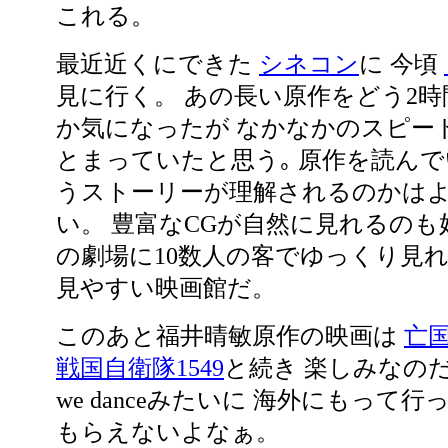
これる。
最近近くにできた
シネコン
に 今頃
見に行く。 あの長い原作をどう2
か気になったが なかなかのスピー
とまっていたと思う｡ 原作を読んで
うストーリーが理解されるのかは
い。 豊富なCGが自然に見れるのも好
の劇場に10数人の客でゆっくり見れ
見やすい映画館だ。
このあと福井晴敏原作の映画は
亡
戦国自衛隊1549
と続き 楽しみなのだ。
we danceみたいに 海外にもって
もらえないよなぁ。