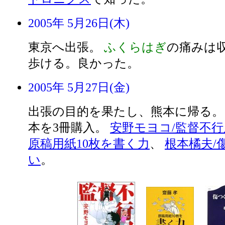
2005年 5月26日(木)
東京へ出張。
ふくらはぎ
の痛みは収
歩ける。良かった。
2005年 5月27日(金)
出張の目的を果たし、熊本に帰る
本を3冊購入。
安野モヨコ/監督不行
原稿用紙10枚を書く力
、
根本橘夫/
い
。