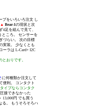
のテープをいろいろ注文 し
▲
Bear-1
の現状と次
ず4足を組んで見て、
ところ。 センサーを
ぎづらい。 次の目標
の実装。 少なくとも
 L-Card+ I2C
。
のとおりです。
P
に何種類か注文して
て便利。 コンタクト
タイプならコンタク
 圧接できなかった
13,000円 でも買う
なる。 もうそろそろハ