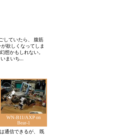
ごしていたら、 腹筋
ンが欲しくなってしま
 幻想かもしれない。
いまいち...
WN-B11/AXP on
Bear-1
とは通信できるが、 既