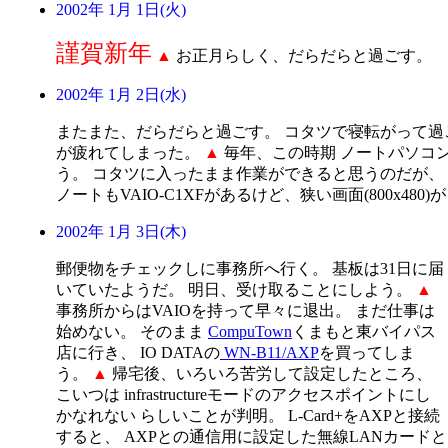
2002年 1月 1日(火)
謹賀新年
▲
お正月らしく、だらだらと過ごす。
2002年 1月 2日(水)
またまた、だらだらと過ごす。 コタツで寝転がって過
が疲れてしまった。
▲
毎年、この時期 ノートパソコ
う。 コタツに入ったまま作業ができると思うのだが、
ノートもVAIO-C1XFがあるけど、狭い画面(800x480)が 
2002年 1月 3日(木)
郵便物をチェックしに事務所へ行く。 基板は31日に届
いていたようだ。 明日、受け取ることにしよう。
▲
事務所からはVAIOを持って早々に退出。 まだ仕事は
始めない。 そのまま
CompuTown
くまもと東バイパス
店に行き、 IO DATAの
WN-B11/AXP
を買ってしま
う。
▲
帰宅後、いろいろ苦労して設定したところ、
こいつは infrastructureモードのアクセスポイントにし
かなれない らしいことが判明。 L-Card+をAXPと接続
すると、 AXPとの通信用に設定した無線LANカード