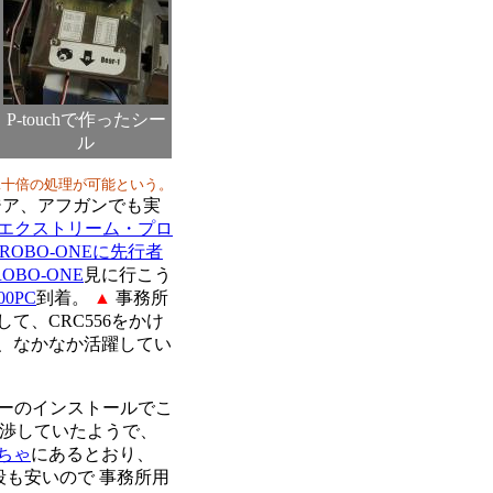
P-touchで作ったシー
ル
二十倍の処理が可能という。
ジア、アフガンでも実
Pエクストリーム・プロ
"ROBO-ONEに先行者
ROBO-ONE
見に行こう
500PC
到着。
▲
事務所
て、CRC556をかけ
、なかなか活躍してい
イバーのインストールでこ
と干渉していたようで、
ちゃ
にあるとおり、
段も安いので 事務所用