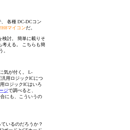
、 各種 DC-DCコン
!H8マイコン
だ。
路を検討。 簡単に載りそ
路も考える。 こちらも簡
う。
気が付く。 L-
電圧汎用ロジックICにつ
用ロジックICはいろ
ージ
で調べると、
場合にも、こういうの
っているのだろうか？