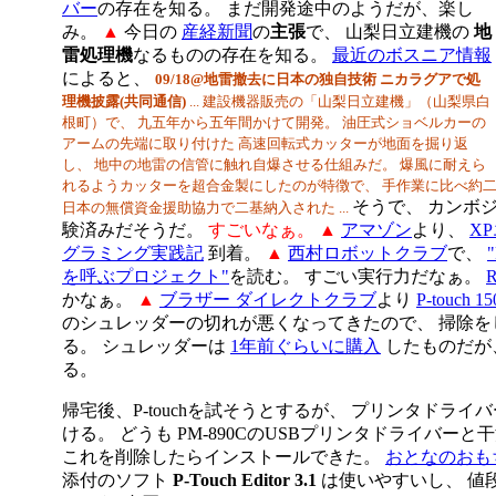
バー
の存在を知る。 まだ開発途中のようだが、楽し
み。
▲
今日の
産経新聞
の
主張
で、 山梨日立建機の
地
雷処理機
なるものの存在を知る。
最近のボスニア情報
によると、
09/18@地雷撤去に日本の独自技術 ニカラグアで処
理機披露(共同通信)
... 建設機器販売の「山梨日立建機」（山梨県白
根町）で、 九五年から五年間かけて開発。 油圧式ショベルカーの
アームの先端に取り付けた 高速回転式カッターが地面を掘り返
し、 地中の地雷の信管に触れ自爆させる仕組みだ。 爆風に耐えら
れるようカッターを超合金製にしたのが特徴で、 手作業に比べ約
そうで、 カンボ
日本の無償資金援助協力で二基納入された ...
験済みだそうだ。
すごいなぁ。
▲
アマゾン
より、
X
グラミング実践記
到着。
▲
西村ロボットクラブ
で、
を呼ぶプロジェクト"
を読む。 すごい実行力だなぁ。
かなぁ。
▲
ブラザー ダイレクトクラブ
より
P-touch 1
のシュレッダーの切れが悪くなってきたので、 掃除をし
る。 シュレッダーは
1年前ぐらいに購入
したものだが
る。
帰宅後、P-touchを試そうとするが、 プリンタドラ
ける。 どうも PM-890CのUSBプリンタドライバー
これを削除したらインストールできた。
おとなのおも
添付のソフト
P-Touch Editor 3.1
は使いやすいし、 値