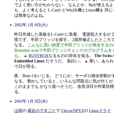
でよく使い方がわからない。 なんとか、ftpが使える
も、よく考えると L-Card+とWin2K機とLinux機を
ば簡単なのよね。
2002年 1月 8日(火)
昨日作成した基板をL-Card+に装着、 電源投入するが
慌てず、半田ブリッジを探す。 2箇所修正したところ
なる。
こんなに高い頻度で半田ブリッジが発生するのなら
Boundary-scanで半田ブリッジチェックのプログラム
も。
▲
BUSYBOX
なるものの存在を知る。
The Swiss 
Embedded Linux
だそうだ。 面白い。
▲
寒い、あられが
で日が照る。
夜、Bear-1をいじる。 どうにか、サーボ12個全部動
なる。 動かしていると、いろんな問題点に気が付くが
このままでも かなり遊べそうだ。 改良項目や作業目
る。
2002年 1月 9日(水)
ぱ研
の
最近のできごと
で
Che-ez!SPYZ
の
Linuxドライ