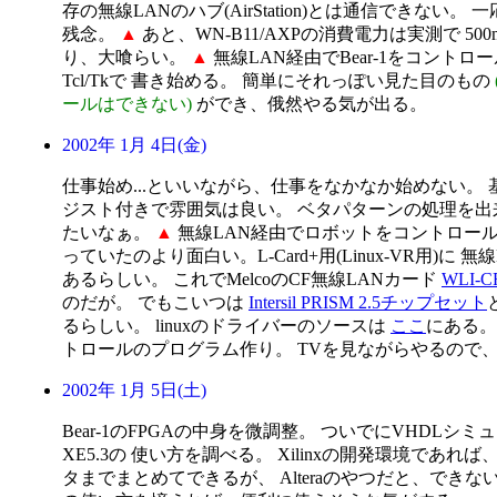
存の無線LANのハブ(AirStation)とは通信できない
残念。
▲
あと、WN-B11/AXPの消費電力は実測で 50
り、大喰らい。
▲
無線LAN経由でBear-1をコントロ
Tcl/Tkで 書き始める。 簡単にそれっぽい見た目のもの
ールはできない)
ができ、俄然やる気が出る。
2002年 1月 4日(金)
仕事始め...といいながら、仕事をなかなか始めない。 
ジスト付きで雰囲気は良い。 ベタパターンの処理を出
たいなぁ。
▲
無線LAN経由でロボットをコントロール
っていたのより面白い。L-Card+用(Linux-VR用)に 
あるらしい。 これでMelcoのCF無線LANカード
WLI-C
のだが。 でもこいつは
Intersil PRISM 2.5チップセット
るらしい。 linuxのドライバーのソースは
ここ
にある
トロールのプログラム作り。 TVを見ながらやるので
2002年 1月 5日(土)
Bear-1のFPGAの中身を微調整。 ついでにVHDLシミュレー
XE5.3の 使い方を調べる。 Xilinxの開発環境であれば
タまでまとめてできるが、 Alteraのやつだと、できないので