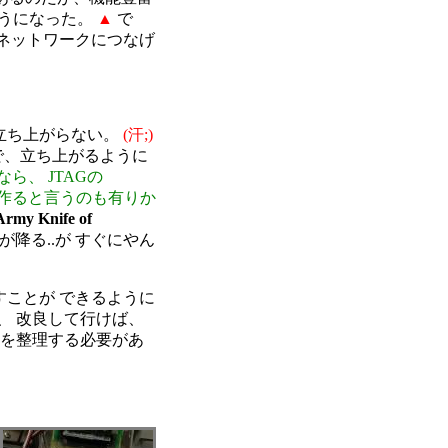
ようになった。
▲
で
 同じネットワークにつなげ
 立ち上がらない。
(汗;)
で、立ち上がるように
、 JTAGの
を 作ると言うのも有りか
Army Knife of
降る..が すぐにやん
かすことが できるように
、 改良して行けば、
標を整理する必要があ