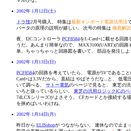
マルかな。
2002年 1月12日(土)
トラ技
2月号購入。 特集は
最新オンボード電源活用法
で
バータの原理の説明が嬉しい。 次号の特集は
徹底解説
夜、I2Cコントローラ
PCF8584
をL-Card+に載せる回
うだ。あんまり簡単なので、 MAX3100(UART)の回
単。ちゃっちゃっと回路図を書いて、 部品を発注しよ
2002年 1月13日(日)
PCF8584
の回路を考えていたら、 電源が5Vであることに
Card+は3.3Vだから、直結は やばそうだな...と、 低
いて調べる。
サトー電気
のページで見ると、 東芝の汎
いろと扱っているらしい。
東芝の汎用ロジックICのペ
74LCXシリーズがよさそう。 CFカードとか接続する
を挟めばいいわけね。
2002年 1月14日(月)
昨日から
ELISshop
が つながらない。 連休なので止ま