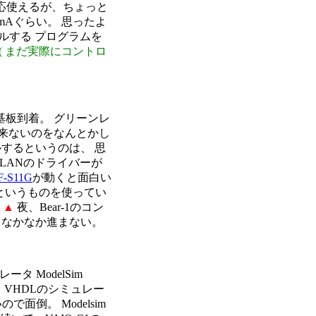
。 一応使えるが、ちょっと
0mAぐらい。 思ったよ
ールする プログラムを
( まだ実際にコントロ
基板到着。 グリーンレ
来ないのをなんとかし
するというのは、 思
無線LANのドライバーが
F-S11G
が動くと面白い
というものを使ってい
。
▲
夜、Bear-1のコン
、なかなか進まない。
タ ModelSim
、 VHDLのシミュレー
面倒。 Modelsim