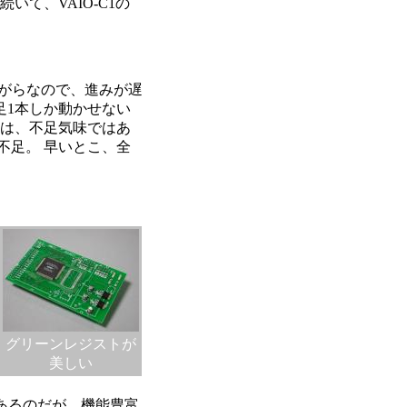
続いて、VAIO-C1の
見ながらなので、進みが遅
足1本しか動かせない
クは、不足気味ではあ
不足。 早いとこ、全
グリーンレジストが
美しい
もあるのだが、機能豊富