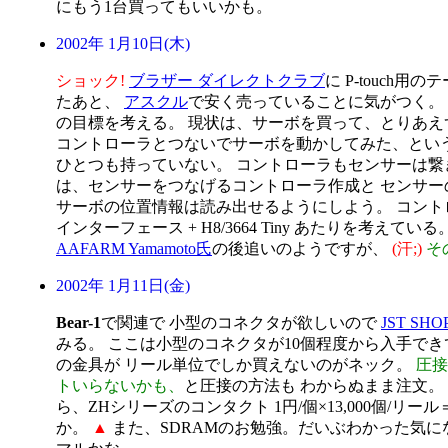
にもう1台買ってもいいかも。
2002年 1月10日(木)
ショック!
ブラザー ダイレクトクラブ
に P-touch用
たあと、
アスクル
で安く売っていることに気がつく。
の目標を考える。 現状は、サーボを買って、とりあえ
コントローラとつないでサーボを動かしてみた、という
ひとつも持っていない。 コントローラもセンサーは繋
は、センサーをつなげるコントローラ作成と センサー
サーボの位置情報は読み出せるようにしよう。 コントローラは
インターフェース + H8/3664 Tiny あたりを考えている
AAFARM Yamamoto氏
の後追いのようですが、
(汗;)
そ
2002年 1月11日(金)
Bear-1
で関連で 小型のコネクタが欲しいので
JST SHO
みる。 ここは小型のコネクタが10個程度から入手でき
の金具が リール単位でしか買えないのがネック。
圧接
トいらないかも、
と圧接の方法も わからぬまま注文。
ら、ZHシリーズのコンタクト 1円/個×13,000個/リール＝ 
か。
▲
また、SDRAMのお勉強。だいぶわかった気に