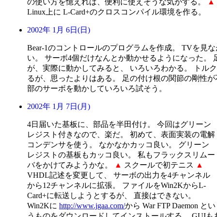
の使い方を憶えれば、便利に使えそうな気がする。
▲
Linux上に L-Card+のクロスコンパイル環境を作る。
2002年 1月 6日(日)
Bear-1のコントロールのプログラムを作成。 TVを
い。 サーボ4個だけなんとか動かせるようになった。 
が、実際に動かしてみると、 いろいろわかる。 トル
るが、思ったよりはある。 足の付け根の関節の剛性が
部のサーボを動かしていろいろ試そう。
2002年 1月 7日(月)
4日届いた基板に、部品を半田付け。 今回はグリーン
レジスト付きなので、楽だ。 初めて、表面実装の電解
コンデンサを使う。 なかなかカッコ良い。 グリーン
レジストの基板もカッコ良い。 私もフラックスリムー
バをかけてみようかな。
▲
スクールで初テニス
▲
VHDL記述を変更して、 サーボの出力を4チャンネル
から12チャンネルに拡張。 ファイルをWin2KからL-
Card+に転送しようとするが、 直接はできない。
Win2Kに
http://www.jgaa.com/
から War FTP Daemon とい
うものをダウンロードしてインストールする。 GUI