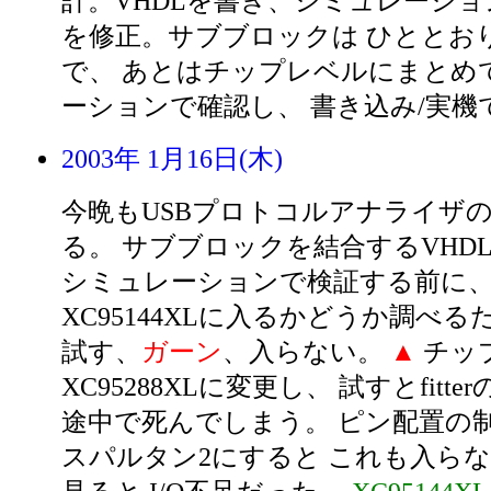
計。VHDLを書き、シミュレーショ
を修正。サブブロックは ひととお
で、 あとはチップレベルにまとめ
ーションで確認し、 書き込み/実機
2003年 1月16日(木)
今晩もUSBプロトコルアナライザ
る。 サブブロックを結合するVHD
シミュレーションで検証する前に、
XC95144XLに入るかどうか調べるために
試す、
ガーン
、入らない。
▲
チッ
XC95288XLに変更し、 試すとfitt
途中で死んでしまう。 ピン配置の
スパルタン2にすると これも入らない