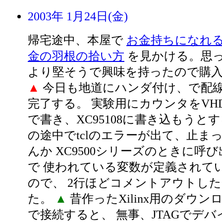
2003年 1月24日(金)
帰宅途中、本屋で
お金持ちになれ
金の羽根の拾い方
を見かける。思
より堅そうで興味を持ったので購
▲
今日も地道にハンダ付け、で配
完了する。 実験用にカウンタをVH
で書き、XC95108に書き込もうとするが、
の途中でtclのエラーが出て、止ま
んか XC9500シリーズのときに呼
で 使われている変数が定義されて
ので、 2行ほどコメントアウトし
た。
▲
昔作ったXilinx用のダウ
で接続すると、 無事、JTAGでデ