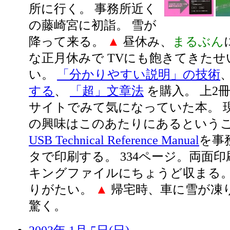
所に行く。 事務所近く
の藤崎宮に初詣。 雪が
降って来る。
▲
昼休み、
まるぶん
な正月休みで TVにも飽きてきたせ
い。
「分かりやすい説明」の技術
する
、
「超」文章法
を購入。 上2
サイトでみて気になっていた本。 
の興味はこのあたりにあるという
USB Technical Reference Manual
を事
タで印刷する。 334ページ。両面印刷
キングファイルにちょうど収まる。
りがたい。
▲
帰宅時、車に雪が凍
驚く。