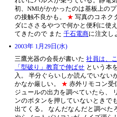
れいにパルスが乗っている。静電気
初、NMIがかかったのは基板上の
の接触不良かも。
★
写真のコネク
ダにささるやつで何かと便利に使え
てきたので また
千石電商
に注文し
2003年 1月29日(水)
三鷹光器の会長が書いた
社員は、
「型破り」教育で伸ばせ
という本
入。 半分ぐらいしか読んでいない
かなか厳しい。
★
赤外リモコン受
ジュールの出力を調べていたら、 
ンのボタンを押していないときで
出てくる。 なんだなんだと調べた