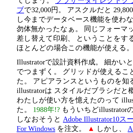
てしまう。
ブラザーダイレクトク
ブ
で32,000円。 アスクルだと 29,8
し今までデータベース機能を使わ
勿体無かったなぁ。 同じフォーマ
差し替えて印刷、 ということをす
ほとんどの場合この機能が使える
Illustratorで設計資料作成。 細
でつまずく。 グリッドが使えるこ
た。 アピアランスというものを知
illustratorは スタイルだブラシ
わたしが使い方を憶えたのって illustr
た。
1988年!?
もういちどillustrat
しなおそうと
Adobe Illustrato
For Windows
を注文。
▲
しかし、
A