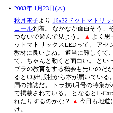
2003年 1月23日(木)
秋月電子
より
16x32ドットマトリ
ュール
到着。 なかなか面白そう。
つないで遊んで見よう。
▲
よく思
ットマトリックスLEDって、 アセ
教材に良いよね。 適当に難しくて
て、ちゃんと動くと面白い。 とい
ブラの教育をする機会も無いのだ
るとCQ出版社から本が届いている。 
国の雑誌だ。 トラ技8月号の特集
で掲載されている。 となるとL-Car
れたりするのかな？
▲
今日も地道
け。