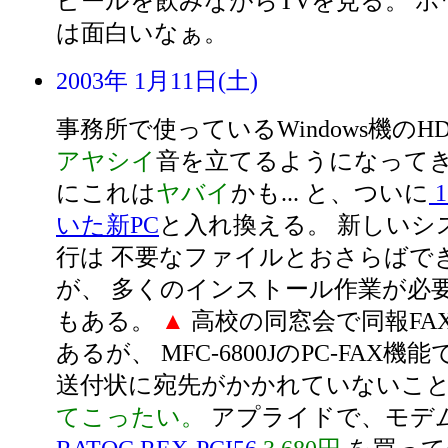
ビールを飲みながらTVを見る。 
は面白いなぁ。
2003年 1月11日(土)
事務所で使っているWindows機のH
アヤシイ
音を立てるようになってき
にこれは
ヤバイ
かも... と、ついに
いた新PC
と入れ換える。 新しいシ
行は 不要なファイルとおさらばで
が、 多くのインストール作業が必
もある。
▲
高校の同窓会で同報FA
あるが、 MFC-6800JのPC-FAX機
送付状に宛先がかかれていないこ
てこったい。
アプライドで、モデ