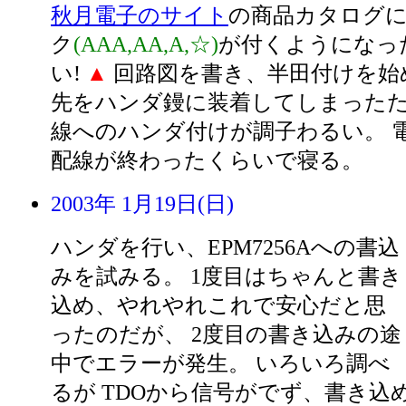
秋月電子のサイト
の商品カタログに
ク
(AAA,AA,A,☆)
が付くようになっ
い!
▲
回路図を書き、半田付けを始
先をハンダ鏝に装着してしまったた
線へのハンダ付けが調子わるい。 電
配線が終わったくらいで寝る。
2003年 1月19日(日)
ハンダを行い、EPM7256Aへの書込
みを試みる。 1度目はちゃんと書き
込め、やれやれこれで安心だと思
ったのだが、 2度目の書き込みの途
中でエラーが発生。 いろいろ調べ
るが TDOから信号がでず、書き込