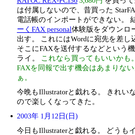
RATOC REX-PCI56
3,680円
を買って
は付属しないので、昔買った StarFA
電話帳のインポートができない。 
ーくFAX personal
体験版をダウンロー
出す。 これにはWordに宛先を差
そこにFAXを送付するなどという
ライ。
これなら買ってもいいかも。
FAXを同報で出す機会はあまりな
ぁ。
今晩もIllustratorと戯れる。 き
ので楽しくなってきた。
2003年 1月12日(日)
今日もIllustraterと戯れる。 ど