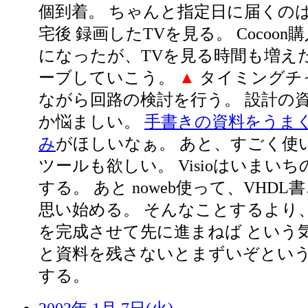
個到着。 ちゃんと指定日に届くの
宅後 録画したTVを見る。 Cocoo
になったが、TVを見る時間も増え
ーブしていこう。
▲
タイミングチ
ながら回路の検討を行う。 設計の
か悩ましい。
手書きの資料をうま
み
がほしいなぁ。 あと、すごく使
ツールも欲しい。 Visioはいまい
する。 あと noweb使って、VHD
思い始める。 そんなことするより
を完成させて先に進まねば という
と資料を残さないとまずいぞという
する。