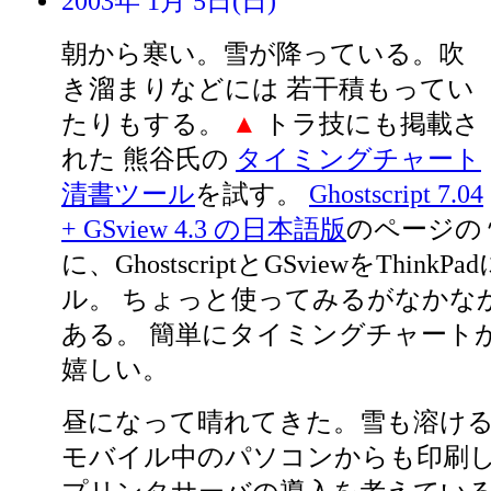
2003年 1月 5日(日)
朝から寒い。雪が降っている。吹
き溜まりなどには 若干積もってい
たりもする。
▲
トラ技にも掲載さ
れた 熊谷氏の
タイミングチャート
清書ツール
を試す。
Ghostscript 7.04
+ GSview 4.3 の日本語版
のページの
に、GhostscriptとGSviewをThin
ル。 ちょっと使ってみるがなかな
ある。 簡単にタイミングチャート
嬉しい。
昼になって晴れてきた。雪も溶け
モバイル中のパソコンからも印刷