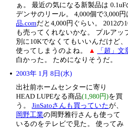
ぁ。 最近の気になる新製品は 0.1u
デンサのリール。 4,000個で3,00
品.com
だと4,000円ぐらい。 2012
も売ってくれないかな。 プルアッ
別に10Kでなくてもいいんだけど、 
使ってしまうのよね。
▲
「超」文
白かった。 ためになりそうだ。
2003年 1月 8日(水)
出社前ホームセンターに寄り
HEAD LUPEなる商品
(1,980円)
を買
う。
JinSatoさんも買っていた
が、
岡野工業
の岡野雅行さんも使って
いるのをテレビで見た。 使ってみ