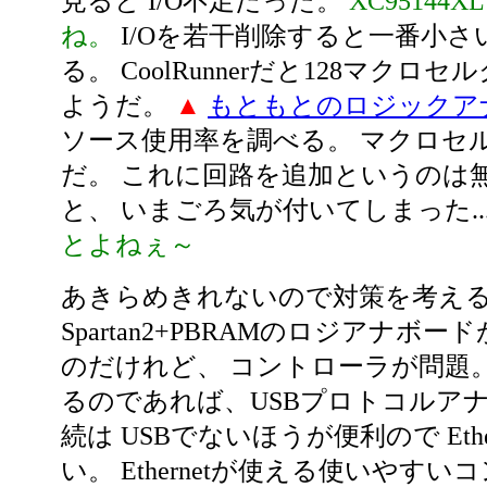
見ると I/O不足だった。
XC95144
ね。
I/Oを若干削除すると一番小さ
る。 CoolRunnerだと128マクロ
ようだ。
▲
もともとのロジックア
ソース使用率を調べる。 マクロセル
だ。 これに回路を追加というのは
と、 いまごろ気が付いてしまった...
とよねぇ～
あきらめきれないので対策を考え
Spartan2+PBRAMのロジアナボ
のだけれど、 コントローラが問題。
るのであれば、USBプロトコルア
続は USBでないほうが便利ので Ethe
い。 Ethernetが使える使いやす