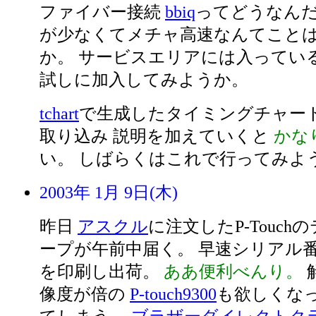
ファイバー接続
bbiq
ってどうなんだ
が少なくてメチャ高速なんてこと
か。 サービスエリアには入ってい
試しに加入してみようか。
tchart
で生成したタイミングチャートをill
取り込み 説明を加えていくと
かな
い。 しばらくはこれで行ってみよ
2003年 1月 9日(木)
昨日
アスクル
に注文したP-Touchの
ープが午前中届く。 早速シリアル
を印刷し出荷。
ああ便利べんり。
像度が倍の
P-touch9300
も欲しくな