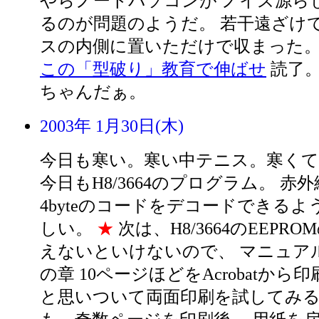
やらノートパソコンが ノイズ源ら
るのが問題のようだ。 若干遠ざけ
スの内側に置いただけで収まった
この「型破り」教育で伸ばせ
読了。
ちゃんだぁ。
2003年 1月30日(木)
今日も寒い。寒い中テニス。寒く
今日もH8/3664のプログラム。 赤
4byteのコードをデコードできるよ
しい。
★
次は、H8/3664のEEPR
えないといけないので、 マニュアル
の章 10ページほどをAcrobatから
と思いついて両面印刷を試してみる