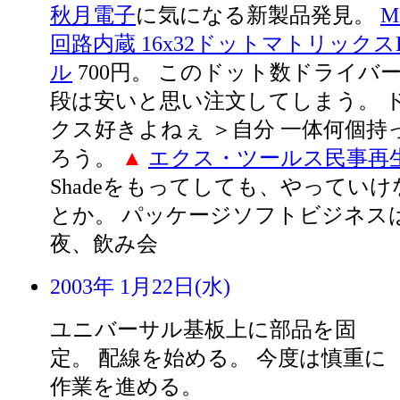
秋月電子
に気になる新製品発見。
M
回路内蔵 16x32ドットマトリックス
ル
700円。 このドット数ドライバ
段は安いと思い注文してしまう。 
クス好きよねぇ ＞自分 一体何個持
ろう。
▲
エクス・ツールス民事再
Shadeをもってしても、やってい
とか。 パッケージソフトビジネス
夜、飲み会
2003年 1月22日(水)
ユニバーサル基板上に部品を固
定。 配線を始める。 今度は慎重に
作業を進める。