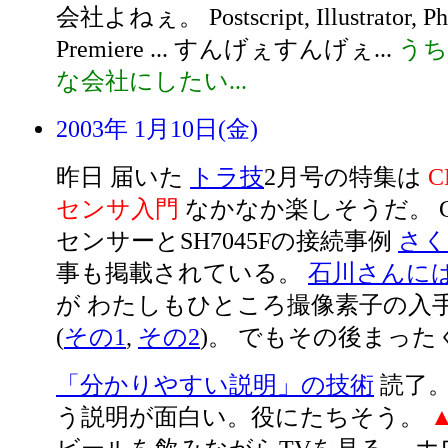
会社よねぇ。 Postscript, Illustrator, Ph
Premiere ... すんげぇすんげぇ...
うち
な会社にしたい...
2003年 1月10日(金)
昨日 届いた
トラ技
2月号の特集は
C
センサ入門
なかなか楽しそうだ。 
センサーとSH7045Fの接続事例
さく
事も掲載されている。
石川さんに
が わたしもひところ撮像素子の入
(
その1
,
その2
)。 でもその後まったく
「分かりやすい説明」の技術
読了。
う説明が面白い。役にたちそう。