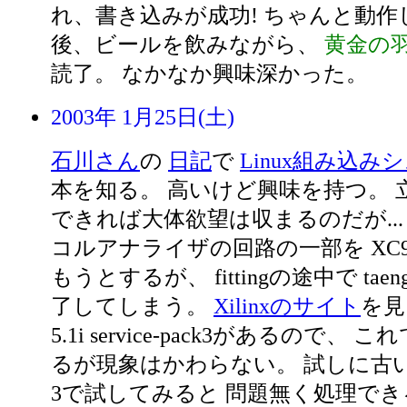
れ、書き込みが成功! ちゃんと動
後、ビールを飲みながら、
黄金の
読了。 なかなか興味深かった。
2003年 1月25日(土)
石川さん
の
日記
で
Linux組み込み
本を知る。 高いけど興味を持つ。 
できれば大体欲望は収まるのだが..
コルアナライザの回路の一部を XC9
もうとするが、 fittingの途中で taen
了してしまう。
Xilinxのサイト
を見
5.1i service-pack3があるので、
るが現象はかわらない。 試しに古い
3で試してみると 問題無く処理でき