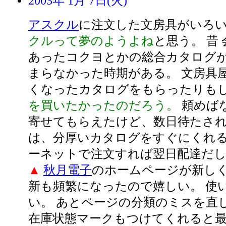
2003年 1月 7日(火)
アスクル
に注文した文房具がいろ
クルって夢のようよね
と思う。 昔
あったコクヨとかの総合カタログが
まらなかった時期がある。 文房具
くなったカタログをもらったりも
を買いたかったのだろう。
頼めば
寄せてもらえたけど、数日待たされ
は、分厚いカタログをすぐにくれる
ーネットで注文すれば翌日配達だ
▲
秋月電子
のホームページが新しく
新も頻繁になったので嬉しい。 使
い。 あとページの分類のミスを直
在庫状態マークもつけてくれると