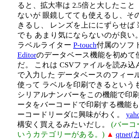
ると、拡大率は 2.5倍と大したこと
ないが 眼鏡してても使えるし、そ
きるし、 レンズを上ににずらせば
でも あまり気にならないのが良い
ラベルライター
P-touch
付属のソフ
Editor
のデータベース機能を初めて
だ。 これは CSVファイルを読み
で入力した データベースのフィー
使って ラベルを印刷できるという
シリアルナンバーをこの機能で印刷
ータをバーコードで印刷する機能も
ーコードリーダに興味がわく。
yah
構安く買えるみたいだし。
(バー
いうカテゴリーがある。)
▲
qtnet