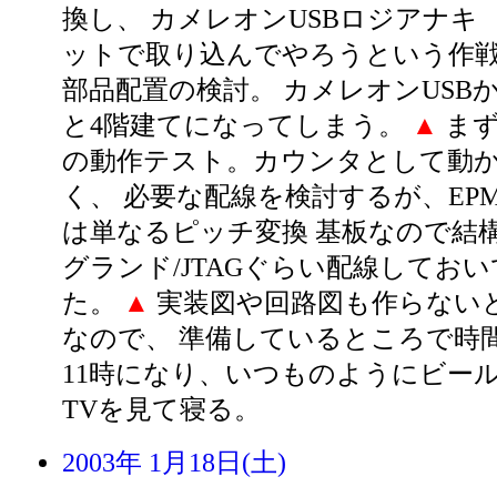
換し、 カメレオンUSBロジアナキ
ットで取り込んでやろうという作
部品配置の検討。 カメレオンUSB
と4階建てになってしまう。
▲
まず
の動作テスト。カウンタとして動
く、 必要な配線を検討するが、EPM7
は単なるピッチ変換 基板なので結構
グランド/JTAGぐらい配線しておい
た。
▲
実装図や回路図も作らない
なので、 準備しているところで時間
11時になり、いつものようにビー
TVを見て寝る。
2003年 1月18日(土)