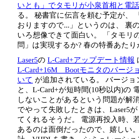
いとも」でタモリが小泉首相と電
る。 秘書官に伝言を頼む予定が、 
おりますので...」というのは、 裏
いろ想像できて面白い。 「タモリ
問」は実現するか? 春の特番あたり
Laser5
の
L-Card+アップデート情報
L-Card+16M Bootモニタのバ
いて
が追加されている。 バージョ
と、L-Card+が短時間(10秒以内)
しないことがあるという問題が解消
でやって失敗したときは、Laser5が 
てくれるそうだ。 電源再投入時、
あるのは面倒だったので、嬉しい