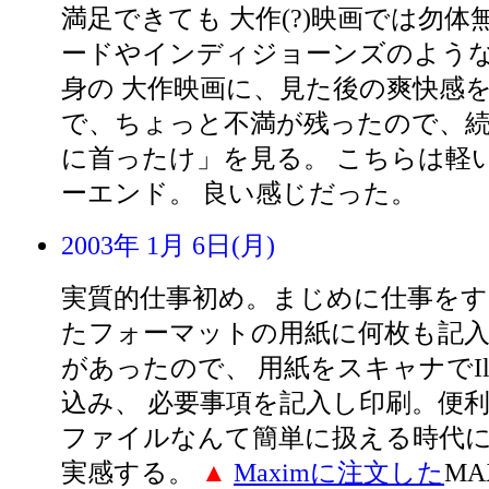
満足できても 大作(?)映画では勿体
ードやインディジョーンズのよう
身の 大作映画に、見た後の爽快感
で、ちょっと不満が残ったので、続
に首ったけ」を見る。 こちらは軽
ーエンド。 良い感じだった。
2003年 1月 6日(月)
実質的仕事初め。まじめに仕事をす
たフォーマットの用紙に何枚も記入
があったので、 用紙をスキャナでIllus
込み、 必要事項を記入し印刷。便利
ファイルなんて簡単に扱える時代
実感する。
▲
Maximに注文した
MA