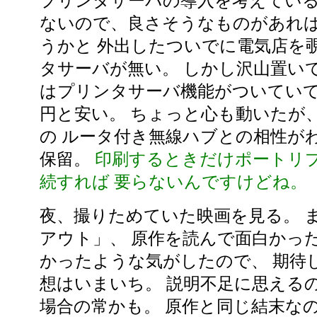
プリンタサーバの導入を考えている
ないので、良さそうなものがあれ
うかと 外出したついでに電気店を
タサーバが無い。 しかし沢山置い
はプリンタサーバ機能がついていて
円と安い。 ちょっと心も動いたが、
の ルータ付き無線ハブとの相性が
保留。
印刷するときだけポートリ
続すれば 要らないんですけどね。
夜、撮りためていた映画を見る。 
アウト」、 原作を読んで面白かっ
かったような気がしたので、 期待
想はいまいち。 説明不足に思える
場合の常かも。 原作と同じ結末な