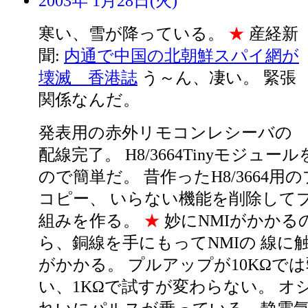
2003年 1月28日(火)
寒い、雪が降っている。
★
産経新
聞:
内通で中国の北朝鮮スパイ網が
壊滅 香港誌
う～ん、凄い。 緊張
関係なんだ。
発表用の赤外リモコンレシーバの
配線完了。 H8/3664Tinyモジュ
ので簡単だ。 昔作ったH8/3664用
コピー、 いらない機能を削除して
組みを作る。
★
妙にNMIがかかる
ら、銅線を手にもってNMIの 線に触
がかかる。 プルアップが10KΩで
い、1KΩで試すが変わらない。 オ