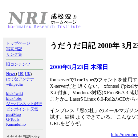
トップページ
うだうだ日記 2000年 3月2
写真日記
リンク集
旧コンテンツ
2000年3月23日 木曜日
News
,(
US
,
UK
)
はてなアンテナ
fontserverでTrueTypeのフォント
wikipedia
X-serverだと 遅くない。 xfontse
X-tt付き、Voodoo-3対応(XFree86
kick4wiki
kick4bbs
ことか... Laser5 Linux 6.0-Rel
ジャパンネット銀行
ピンポイント天気
インプレス「窓の杜」のメールマガジン
postMap
試す。結構 よくできている。 こんなソ
G-Tools
URLをどうぞ。
Kumaduino
http://member
うだうだ日記Index