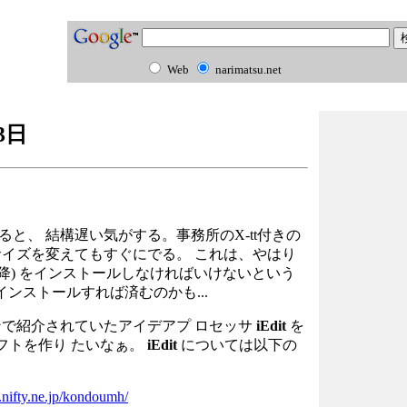
Web
narimatsu.net
3日
を使用すると、 結構遅い気がする。事務所のX-tt付きの
lでpixelサイズを変えてもすぐにでる。 これは、やはり
-3.3.5以降) をインストールしなければいけないという
2のCDからインストールすれば済むのかも...
で紹介されていたアイデアプ ロセッサ
iEdit
を
フトを作り たいなぁ。
iEdit
については以下の
.nifty.ne.jp/kondoumh/