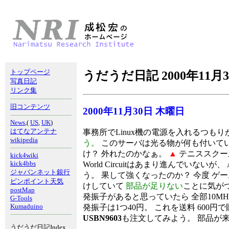
トップページ
うだうだ日記 2000年11月
写真日記
リンク集
旧コンテンツ
2000年11月30日 木曜日
News
,(
US
,
UK
)
はてなアンテナ
事務所でLinux機の電源を入れるつもり
wikipedia
う。
このサーバは光る物が何も付いてい
け？ 外れたのかなぁ。
▲
テニススクー
kick4wiki
kick4bbs
World Circuitはあまり進んでいない
ジャパンネット銀行
う。 果して強くなったのか？ 今度 ゲ
ピンポイント天気
けしていて
部品が足りない
ことに気がつ
postMap
発振子があると思っていたら 全部10M
G-Tools
Kumaduino
発振子は1つ40円。 これを送料 600円
USBN9603
も注文してみよう。 部品が
うだうだ日記Index