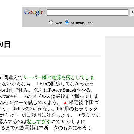
Web
narimatsu.net
30日
が 間違えて
サーバー機の電源を落としてしま
ないからなぁ。 LEDの配線してなかったっ
ルは雨で休み。 代りに
Power Smash
をやる。
が、 Arcadeモードのダブルスは最後まで勝ってしま
ームセンターで試してみよう。
▲
帰宅後 半田づ
く。 8MHzのXtalがない。PIC用のセラミック
Hzだった。明日 秋月に注文しよう。 セラミック
で購入するのは
悲しすぎる
ので いっしょに
来るまで充放電器は中断。次のものに移ろう。