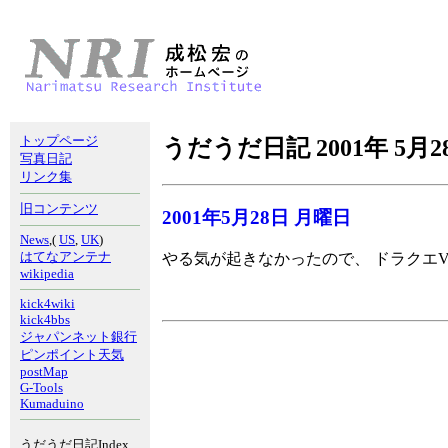
トップページ
うだうだ日記 2001年 5月2
写真日記
リンク集
旧コンテンツ
2001年5月28日 月曜日
News
,(
US
,
UK
)
はてなアンテナ
やる気が起きなかったので、 ドラクエV
wikipedia
kick4wiki
kick4bbs
ジャパンネット銀行
ピンポイント天気
postMap
G-Tools
Kumaduino
うだうだ日記Index