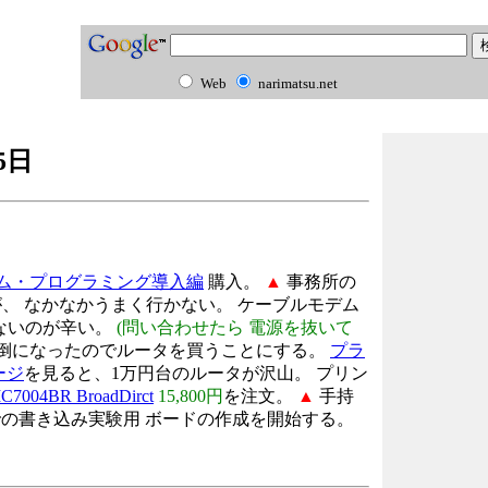
Web
narimatsu.net
5日
ーム・プログラミング導入編
購入。
▲
事務所の
、 なかなかうまく行かない。 ケーブルモデム
ないのが辛い。
(問い合わせたら 電源を抜いて
倒になったのでルータを買うことにする。
プラ
ージ
を見ると、1万円台のルータが沢山。 プリン
004BR BroadDirct
15,800円
を注文。
▲
手持
asterでの書き込み実験用 ボードの作成を開始する。