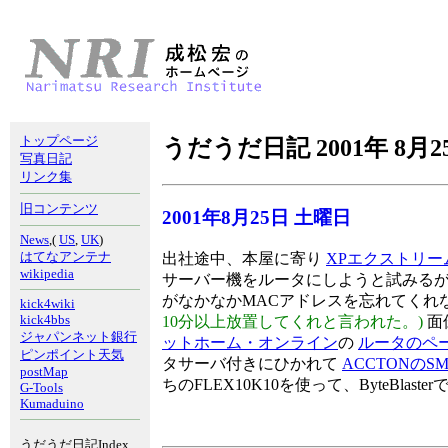
トップページ
うだうだ日記 2001年 8月2
写真日記
リンク集
旧コンテンツ
2001年8月25日 土曜日
News
,(
US
,
UK
)
はてなアンテナ
出社途中、本屋に寄り
XPエクストリ
wikipedia
サーバー機をルータにしようと試みるが
がなかなかMACアドレスを忘れてくれ
kick4wiki
kick4bbs
10分以上放置してくれと言われた。)
面
ジャパンネット銀行
ットホーム・オンライン
の
ルータのペ
ピンポイント天気
タサーバ付きにひかれて
ACCTONのSMC7
postMap
ちのFLEX10K10を使って、ByteBl
G-Tools
Kumaduino
うだうだ日記Index