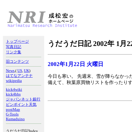
トップページ
うだうだ日記 2002年 1月2
写真日記
リンク集
旧コンテンツ
2002年1月22日 火曜日
News
,(
US
,
UK
)
はてなアンテナ
今日も寒い。 先週末、雪が降らなかっ
wikipedia
備えて、秋葉原買物リストを作ったり
kick4wiki
kick4bbs
ジャパンネット銀行
ピンポイント天気
postMap
G-Tools
Kumaduino
うだうだ日記Index