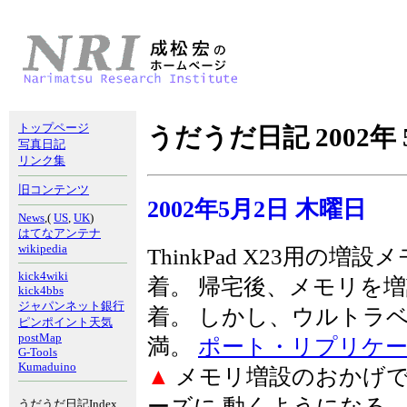
トップページ
うだうだ日記 2002年 
写真日記
リンク集
旧コンテンツ
2002年5月2日 木曜日
News
,(
US
,
UK
)
はてなアンテナ
wikipedia
ThinkPad X23用の増
kick4wiki
着。 帰宅後、メモリを増
kick4bbs
ジャパンネット銀行
着。 しかし、ウルトラ
ピンポイント天気
postMap
満。
ポート・リプリケ
G-Tools
Kumaduino
▲
メモリ増設のおかげで、vm
ーズに 動くようになる
うだうだ日記Index