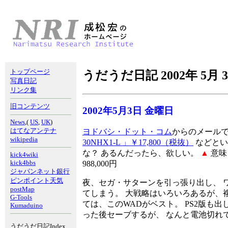
トップページ
うだうだ日記 2002年 5月 
写真日記
リンク集
旧コンテンツ
2002年5月3日 金曜日
News
,(
US
,
UK
)
はてなアンテナ
ヨドバシ・ドット・コム
からのメール
wikipedia
30NHX1-L 」￥17,800（税抜）
などとい
な？ あるんだったら、欲しい。
▲
意味
kick4wiki
kick4bbs
988,000円
ジャパンネット銀行
ピンポイント天気
夜、セガ・サターンを引っ張り出し、 ワ
postMap
てしまう。 大戦略はいろいろあるが、
G-Tools
ては、このWADがベスト。 PS2版も
Kumaduino
った後セーブするが、 なんと電池切れ
うだうだ日記Index