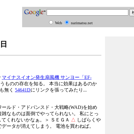
Web
narimatsu.net
3日
で
マイナスイオン発生扇風機 サンヨー「EF-
うものの存在を知る。 本当に効果はあるのか
も無く
54641D
にリンクを張ってみたり...
ールド・アドバンスド・大戦略(WAD)を始め
複雑なものは面倒でやってられない。 私にとっ
出してくれないかなぁ。＞ ＳＥＧＡ
△
しばらくや
でデータが消えてしまう。 電池を買わねば。