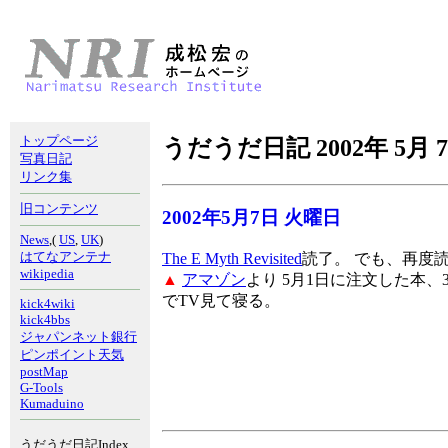
トップページ
うだうだ日記 2002年 5月 
写真日記
リンク集
旧コンテンツ
2002年5月7日 火曜日
News
,(
US
,
UK
)
はてなアンテナ
The E Myth Revisited
読了。 でも、再度
wikipedia
▲
アマゾン
より 5月1日に注文した本、
でTV見て寝る。
kick4wiki
kick4bbs
ジャパンネット銀行
ピンポイント天気
postMap
G-Tools
Kumaduino
うだうだ日記Index