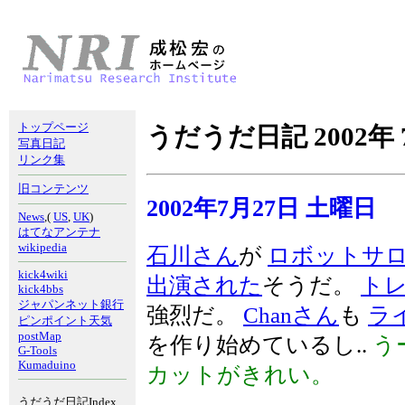
トップページ
うだうだ日記 2002年 
写真日記
リンク集
旧コンテンツ
2002年7月27日 土曜日
News
,(
US
,
UK
)
はてなアンテナ
wikipedia
石川さん
が
ロボットサロ
kick4wiki
出演された
そうだ。
ト
kick4bbs
ジャパンネット銀行
強烈だ。
Chanさん
も
ラ
ピンポイント天気
postMap
を作り始めているし..
う
G-Tools
Kumaduino
カットがきれい。
うだうだ日記Index