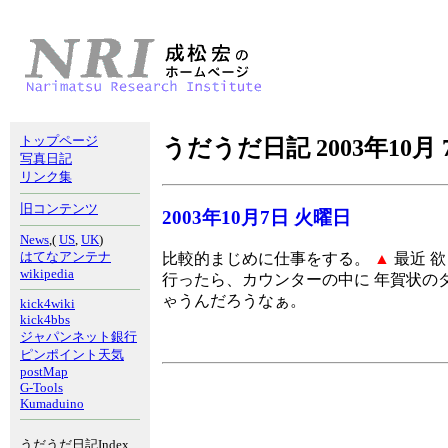
トップページ
うだうだ日記 2003年10月 
写真日記
リンク集
旧コンテンツ
2003年10月7日 火曜日
News
,(
US
,
UK
)
はてなアンテナ
比較的まじめに仕事をする。
▲
最近 
wikipedia
行ったら、カウンターの中に 年賀状の
ゃうんだろうなぁ。
kick4wiki
kick4bbs
ジャパンネット銀行
ピンポイント天気
postMap
G-Tools
Kumaduino
うだうだ日記Index