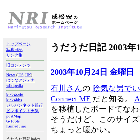
トップページ
うだうだ日記 2003年1
写真日記
リンク集
旧コンテンツ
2003年10月24日 金曜日
News
,(
US
,
UK
)
はてなアンテナ
wikipedia
石川さん
の
陰気な男で
kick4wiki
Connect ME
だと知る。
A
kick4bbs
ジャパンネット銀行
を移植したボードてな
ピンポイント天気
postMap
そうだけど、このサイズで
G-Tools
Kumaduino
ちょっと暖かい。
うだうだ日記Index