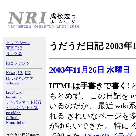
トップページ
うだうだ日記 2003年1
写真日記
リンク集
旧コンテンツ
2003年11月26日 水曜日
News
,(
US
,
UK
)
はてなアンテナ
wikipedia
HTMLは手書きで書く!
kick4wiki
もとめず、 この日記を ema
kick4bbs
ジャパンネット銀行
いるのだが、 最近 wiki
ピンポイント天気
postMap
れる きれいなページを
G-Tools
Kumaduino
がゆらいできた。 特に 
で知った
tDiaryのプラ
うだうだ日記Index